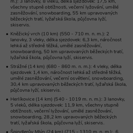
dds.cz
m.): 3 lanovky, 8 vleků, délka sjezdovek: 17,5 km,
jazyce PHP.
všechny stupně obtížnosti, večerní lyžování, umělé
Toto je
univerzální
zasněžování, snowboarding, 55 km upravovaných
identifikáto
běžeckých tratí, lyžařská škola, půjčovna lyží,
používaný 
udržování
skiservis.
proměnnýc
relací uživat
Kněžický vrch (10 km) (550 - 710 m. n. m.): 2
Obvykle se
lanovky, 3 vleky, délka sjezdovek: 6,3 km, náročnost
jedná o
náhodně
lehká až středně těžká, umělé zasněžování,
vygenerova
snowboarding, 50 km upravovaných běžeckých tratí,
číslo, jeho
lyžařská škola, půjčovna lyží, skiservis.
použití můž
být specific
pro daný w
Strážné (14 km) (680 - 860 m. n. m.): 4 vleky, délka
ale dobrým
sjezdovek 1,4 km, náročnost lehká až středně těžká,
příkladem j
Google Privacy Policy
umělé zasněžování, večerní osvětlení, snowboarding,
udržování
přihlášenéh
30,4 km upravovaných běžeckých tratí, lyžařská škola,
stavu uživat
půjčovna lyží, skiservis.
mezi
stránkami.
Herlíkovice (14 km) (540 - 1019 m. n. m.): 3 lanovky,
CookieScriptConsent
1 měsíc
Tento soub
CookieScript
5 vleků, délka sjezdovek: 11,9 km, všechny stupně
cookie použ
www.chaty-
obtížnosti, večerní lyžování, umělé zasněžování,
služba Cook
chalupy-
Script.com 
dds.cz
snowboarding, 28,2 km upravovaných běžeckých
zapamatová
tratí, lyžařská škola, půjčovna lyží, skiservis.
předvoleb
souhlasu se
Špindlerův Mlýn (24 km) (715 - 1310 m. n. m.): 6