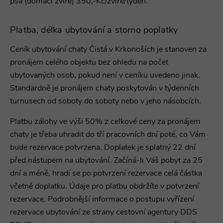
psa (domácí zvíře) 350,-Kč/zvíře/týden.
Platba, délka ubytování a storno poplatky
Ceník ubytování
chaty Čistá v Krkonoších je stanoven za
pronájem celého objektu bez ohledu na počet
ubytovaných osob, pokud není v ceníku uvedeno jinak.
Standardně je pronájem chaty
poskytován v týdenních
turnusech od soboty do soboty nebo v jeho násobcích.
Platbu zálohy ve výši 50% z celkové ceny za pronájem
chaty je třeba uhradit do tří pracovních dní poté, co Vám
bude rezervace potvrzena. Doplatek je splatný 22 dní
před nástupem na ubytování. Začíná-li Váš pobyt za 25
dní a méně, hradí se po potvrzení rezervace celá částka
včetně doplatku. Údaje pro platbu obdržíte v potvrzení
rezervace. Podrobnější informace o postupu vyřízení
rezervace ubytování ze strany cestovní agentury DDS