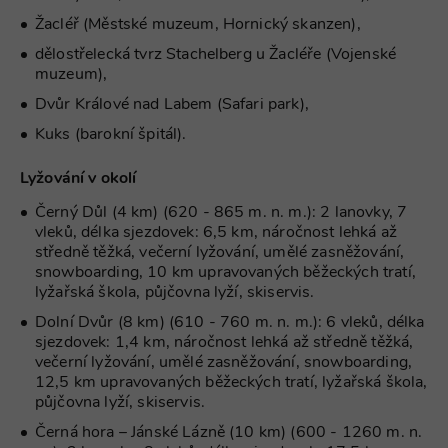
Žacléř (Městské muzeum, Hornický skanzen),
FUNKČNÍ SOUBORY
dělostřelecká tvrz Stachelberg u Žacléře (Vojenské
muzeum),
NEZAŘAZENÉ SOUBORY
Dvůr Králové nad Labem (Safari park),
Kuks (barokní špitál).
Nezbytně nutné soubory
Lyžování v okolí
Výkonové soubory
Soubory cílení
Černý Důl (4 km) (620 - 865 m. n. m.): 2 lanovky, 7
Funkční soubory
Nezařazené soubory
vleků, délka sjezdovek: 6,5 km, náročnost lehká až
středně těžká, večerní lyžování, umělé zasněžování,
Nezbytně nutné soubory cookie umožňují
snowboarding, 10 km upravovaných běžeckých tratí,
základní funkce webových stránek, jako je
lyžařská škola, půjčovna lyží, skiservis.
přihlášení uživatele a správa účtu. Webové
stránky nelze bez nezbytně nutných souborů
Dolní Dvůr (8 km) (610 - 760 m. n. m.): 6 vleků, délka
cookie správně používat.
sjezdovek: 1,4 km, náročnost lehká až středně těžká,
Provider
/
večerní lyžování, umělé zasněžování, snowboarding,
Název
Vyprší
Popis
Doména
12,5 km upravovaných běžeckých tratí, lyžařská škola,
půjčovna lyží, skiservis.
PHPSESSID
Zavřením
Cookie
PHP.net
prohlížeče
generovaný
www.chaty-
Černá hora – Jánské Lázně (10 km) (600 - 1260 m. n.
aplikacemi
chalupy-
založenými 