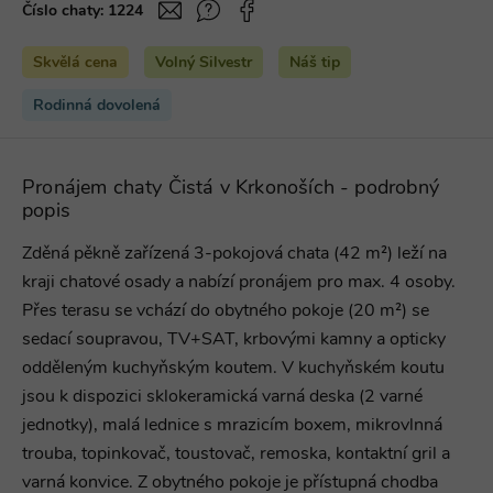
Číslo chaty:
1224
Skvělá cena
Volný Silvestr
Náš tip
Rodinná dovolená
Pronájem chaty Čistá v Krkonoších - podrobný
popis
Zděná pěkně zařízená 3-pokojová chata (42 m²) leží na
kraji chatové osady a nabízí pronájem pro max. 4 osoby.
Přes terasu se vchází do obytného pokoje (20 m²) se
sedací soupravou, TV+SAT, krbovými kamny a opticky
odděleným kuchyňským koutem. V kuchyňském koutu
jsou k dispozici sklokeramická varná deska (2 varné
jednotky), malá lednice s mrazicím boxem, mikrovlnná
trouba, topinkovač, toustovač, remoska, kontaktní gril a
varná konvice. Z obytného pokoje je přístupná chodba