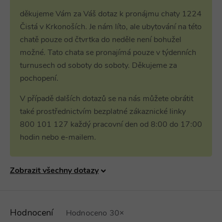
a slouží k
dds.cz
52 minut
výpočtu údajů o
děkujeme Vám za Váš dotaz k pronájmu chaty 1224
návštěvnících,
real_estate_view_410
www.chaty-chalupy-
12 hodin
relacích a
Čistá v Krkonoších. Je nám líto, ale ubytování na této
dds.cz
55 minut
kampaních pro
analytické
chatě pouze od čtvrtka do neděle není bohužel
KADUSERCOOKIE
real_estate_view_994
www.chaty-chalupy-
3 měsíce
13 hodin
PubMatic Inc.
přehledy webů.
dds.cz
38 minut
.pubmatic.com
možné. Tato chata se pronajímá pouze v týdenních
yandexuid
10 let
Zaregistruje
Yandex
real_estate_view_195
www.chaty-chalupy-
13 hodin
turnusech od soboty do soboty. Děkujeme za
údaje o chování
LLC
dds.cz
30 minut
návštěvníků na
.yandex.ru
pochopení.
webu. Používá
real_estate_view_36
www.chaty-chalupy-
13 hodin
se pro interní
CMST
1 den
Casale Media Inc.
dds.cz
39 minut
analýzu a
.casalemedia.com
V případě dalších dotazů se na nás můžete obrátit
optimalizaci
real_estate_view_1581
www.chaty-chalupy-
13 hodin
webových
také prostřednictvím bezplatné zákaznické linky
dds.cz
42 minut
stránek.
800 101 127 každý pracovní den od 8:00 do 17:00
uid-bp-33281
ads.stickyadstv.com
2 měsíce
hodin nebo e-mailem.
visitor-id
Media.net
1 rok
.media.net
urtb_crit
ANTS
1 měsíc
.ants.vn
Zobrazit všechny dotazy
real_estate_view_721
www.chaty-chalupy-
13 hodin
dds.cz
31 minut
criteo
1 rok
Outbrain Inc.
.meba.kr
real_estate_view_1020
www.chaty-chalupy-
13 hodin
Hodnocení
dds.cz
31 minut
Hodnoceno 30×