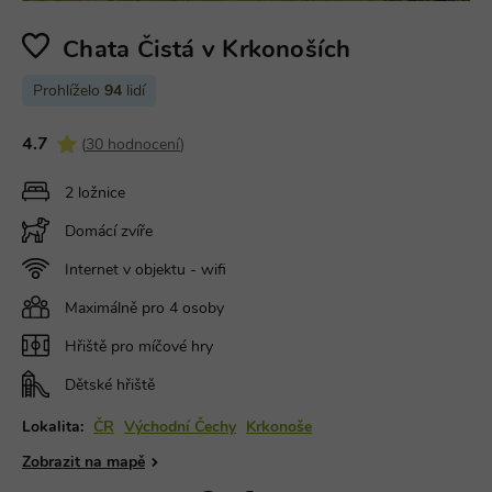
Chata Čistá v Krkonoších
Prohlíželo
94
lidí
4.7
(
30 hodnocení
)
2 ložnice
Domácí zvíře
Internet v objektu - wifi
Maximálně pro 4 osoby
Hřiště pro míčové hry
Dětské hřiště
Lokalita:
ČR
Východní Čechy
Krkonoše
Zobrazit na mapě