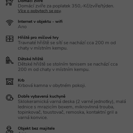
Domácí zvíře
Domácí zvíře za poplatek 350,-Kč/zvíře/týden.
Více o pobytech se psy
.
Internet v objektu - wifi
Ano
Hřiště pro míčové hry
Travnaté hřiště se sítí se nachází cca 200 m od
chaty v místním kempu.
Dětské hřiště
Dětské hřiště se stolním tenisem se nachází cca
200 m od chaty v místním kempu.
Krb
Krbová kamna v obytném pokoji.
Dobře vybavená kuchyně
Sklokeramická varná deska (2 varné jednotky), malá
lednice s mrazicím boxem, mikrovlnná trouba,
topinkovač, toustovač, remoska, kontaktní gril a
varná konvice.
Objekt bez majitele