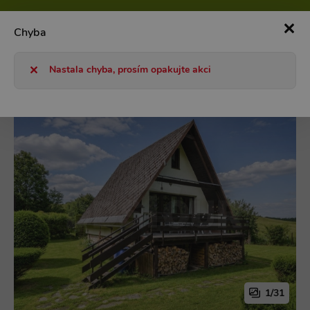
800 101 127
Po-Pá 8-17h
0
Chyba
Chaty a chalupy 2026
ČR
Východní Čechy
Krkonoše
Nastala chyba, prosím opakujte akci
1/31