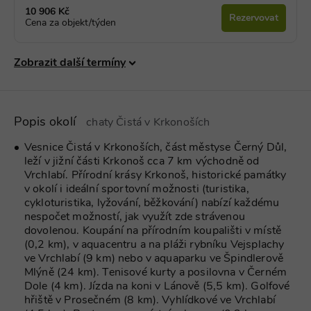
10 906 Kč
Rezervovat
Cena za objekt/týden
Zobrazit další termíny
Popis okolí
chaty Čistá v Krkonoších
Vesnice Čistá v Krkonoších, část městyse Černý Důl,
leží v jižní části Krkonoš cca 7 km východně od
Vrchlabí. Přírodní krásy Krkonoš, historické památky
v okolí i ideální sportovní možnosti (turistika,
cykloturistika, lyžování, běžkování) nabízí každému
nespočet možností, jak využít zde strávenou
dovolenou. Koupání na přírodním koupališti v místě
(0,2 km), v aquacentru a na pláži rybníku Vejsplachy
ve Vrchlabí (9 km) nebo v aquaparku ve Špindlerově
Mlýně (24 km). Tenisové kurty a posilovna v Černém
Dole (4 km). Jízda na koni v Lánově (5,5 km). Golfové
hřiště v Prosečném (8 km). Vyhlídkové ve Vrchlabí