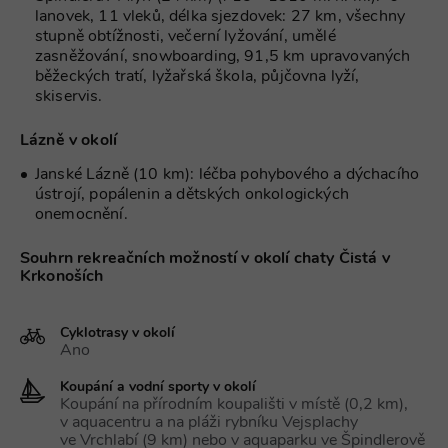
soubory co
návštěvníků.
lanovek, 11 vleků, délka sjezdovek: 27 km, všechny
nutné, aby
stupně obtížnosti, večerní lyžování, umělé
banner cook
Cookie-
zasněžování, snowboarding, 91,5 km upravovaných
Script.com
běžeckých tratí, lyžařská škola, půjčovna lyží,
fungoval
skiservis.
správně.
suid
1 rok
Uložení
Simplifi
Lázně v okolí
jedinečného
Holdings Inc.
relace.
.simpli.fi
Janské Lázně (10 km): léčba pohybového a dýchacího
_dc_gtm_UA-
.chaty-
55 sekund
Tento soub
ústrojí, popálenin a dětských onkologických
1578163-15
chalupy-
cookie je
dds.cz
přidružen k
onemocnění.
webům
používající
Správce zna
Souhrn rekreačních možností v okolí chaty Čistá v
Google k
Krkonoších
načtení dalš
skriptů a k
na stránku.
Pokud je
Cyklotrasy v okolí
použit, lze j
Ano
považovat z
nezbytně
nutný, prot
Koupání a vodní sporty v okolí
bez něj jiné
Koupání na přírodním koupališti v místě (0,2 km),
skripty nem
v aquacentru a na pláži rybníku Vejsplachy
fungovat
správně. Ko
ve Vrchlabí (9 km) nebo v aquaparku ve Špindlerově