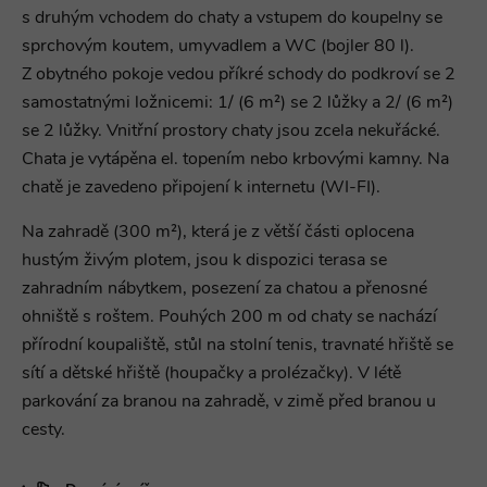
s druhým vchodem do chaty a vstupem do koupelny se
sprchovým koutem, umyvadlem a WC (bojler 80 l).
Z obytného pokoje vedou příkré schody do podkroví se 2
samostatnými ložnicemi: 1/ (6 m²) se 2 lůžky a 2/ (6 m²)
se 2 lůžky. Vnitřní prostory chaty jsou zcela nekuřácké.
Chata je vytápěna el. topením nebo krbovými kamny. Na
chatě je zavedeno připojení k internetu (WI-FI).
Na zahradě (300 m²), která je z větší části oplocena
hustým živým plotem, jsou k dispozici terasa se
zahradním nábytkem, posezení za chatou a přenosné
ohniště s roštem. Pouhých 200 m od chaty se nachází
přírodní koupaliště, stůl na stolní tenis, travnaté hřiště se
sítí a dětské hřiště (houpačky a prolézačky). V létě
parkování za branou na zahradě, v zimě před branou u
cesty.