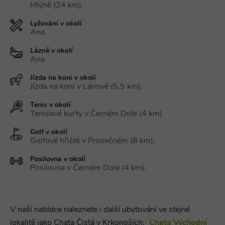
názvu je
Mlýně (24 km).
jedinečné čí
které je tak
identifikát
Lyžování v okolí
přidružené
Ano
účtu Googl
Analytics.
Lázně v okolí
na_id
1 rok
AddThis -
Oracle
Ano
Cookie
Corporation
související s
.addthis.com
Jízda na koni v okolí
tlačítkem
Jízda na koni v Lánově (5,5 km).
sdílení Add
dostupným
webu
Tenis v okolí
Tenisové kurty v Černém Dole (4 km)
Golf v okolí
Golfové hřiště v Prosečném (8 km).
Název
Provider
/
Doména
Vyprší
Název
Provider
/
Doména
Vyprší
Popis
Posilovna v okolí
real_estate_view_1035
www.chaty-chalupy-
13 hodin
Provider
/
Název
Vyprší
Popis
Posilovna v Černém Dole (4 km).
dds.cz
52 minut
sessionId
ads.stickyadstv.com
Zavřením
Jedná se o
Doména
prohlížeče
velmi
Název
Provider
/
Doména
Vyprší
real_estate_view_20
www.chaty-chalupy-
13 hodin
obecný
_gat_UA-
.chaty-
55
Toto je soubor
dds.cz
8 minut
název
1578163-
chalupy-
sekund
cookie typu
viewer
1 rok
ORTEC B.V.
souboru
15
dds.cz
vzoru nastavený
.adscience.nl
__id_inf_101
.admixer.co.kr
cookie,
2 roky
službou Google
V naší nabídce naleznete i další ubytování ve stejné
který může
Analytics, kde
mít na
VID
.mail.ru
1 rok
prvek vzoru v
lokalitě jako Chata Čistá v Krkonoších:
Chata Východní