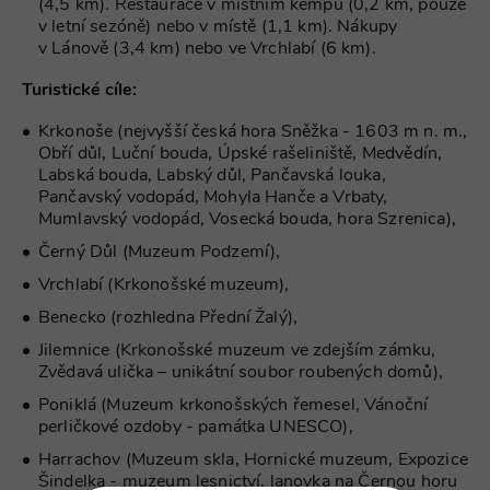
(4,5 km). Restaurace v místním kempu (0,2 km, pouze
v letní sezóně) nebo v místě (1,1 km). Nákupy
v Lánově (3,4 km) nebo ve Vrchlabí (6 km).
Turistické cíle:
Krkonoše (nejvyšší česká hora Sněžka - 1603 m n. m.,
Obří důl, Luční bouda, Úpské rašeliniště, Medvědín,
Labská bouda, Labský důl, Pančavská louka,
Pančavský vodopád, Mohyla Hanče a Vrbaty,
Mumlavský vodopád, Vosecká bouda, hora Szrenica),
Černý Důl (Muzeum Podzemí),
Vrchlabí (Krkonošské muzeum),
Benecko (rozhledna Přední Žalý),
Jilemnice (Krkonošské muzeum ve zdejším zámku,
Zvědavá ulička – unikátní soubor roubených domů),
Poniklá (Muzeum krkonošských řemesel, Vánoční
perličkové ozdoby - památka UNESCO),
Harrachov (Muzeum skla, Hornické muzeum, Expozice
Šindelka - muzeum lesnictví, lanovka na Černou horu