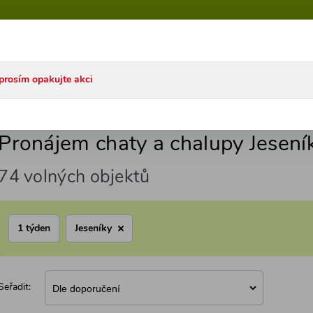
talog ČR
Katalog SK
Akce
Články
Časté dotazy
prosím opakujte akci
ní Morava
Jeseníky
Pronájem chaty a chalupy Jesení
74 volných objektů
1 týden
Jeseníky
Seřadit: