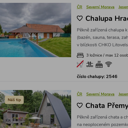
ČR
Severní Morava
Jesen
Chalupa Hra
Pěkně zařízená chalupa 
(bazén, sauna, terasa, zah
v blízkosti CHKO Litovel
3 ložnice / max 12 oso
číslo chalupy: 2546
ČR
Severní Morava
Jesen
Náš tip
Chata Přemy
Pěkně zařízená chata a ch
na neoploceném pozemku (