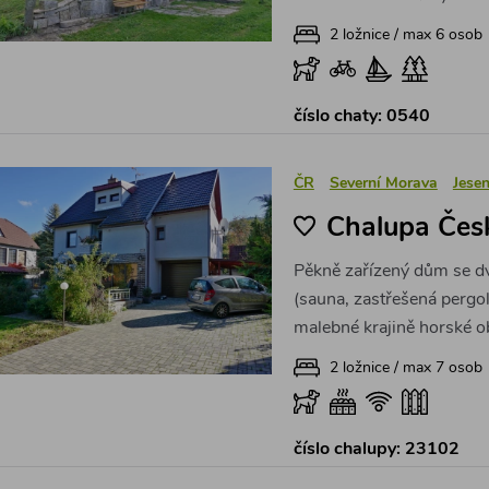
2 ložnice / max 6 osob
číslo chaty: 0540
ČR
Severní Morava
Jesen
Chalupa Čes
Pěkně zařízený dům se d
(sauna, zastřešená pergol
malebné krajině horské o
2 ložnice / max 7 osob
číslo chalupy: 23102