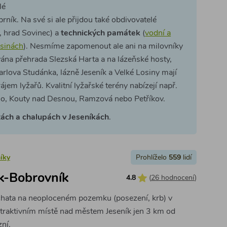
lé
prník. Na své si ale přijdou také obdivovatelé
, hrad Sovinec) a
technických památek
(
vodní a
osinách
). Nesmíme zapomenout ale ani na milovníky
vána přehrada Slezská Harta a na lázeňské hosty,
arlova Studánka, lázně Jeseník a Velké Losiny mají
rájem lyžařů. Kvalitní lyžařské terény nabízejí např.
o, Kouty nad Desnou, Ramzová nebo Petříkov.
tách a chalupách v Jeseníkách
.
íky
Prohlíželo
559
lidí
k-Bobrovník
4.8
(
26 hodnocení
)
chata na neoploceném pozemku (posezení, krb) v
atraktivním místě nad městem Jeseník jen 3 km od
zní.