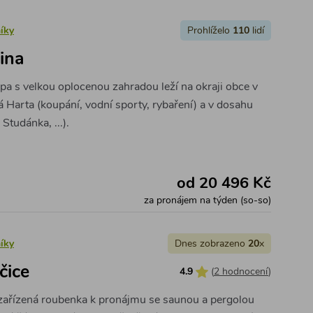
íky
Prohlíželo
110
lidí
ina
pa s velkou oplocenou zahradou leží na okraji obce v
á Harta (koupání, vodní sporty, rybaření) a v dosahu
Studánka, ...).
od 20 496 Kč
za pronájem na týden (so-so)
íky
Dnes zobrazeno
20
x
čice
4.9
(
2 hodnocení
)
 zařízená roubenka k pronájmu se saunou a pergolou