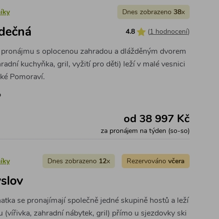
íky
Dnes zobrazeno
38
x
dečná
4.8
(
1 hodnocení
)
k pronájmu s oplocenou zahradou a dlážděným dvorem
radní kuchyňka, gril, vyžití pro děti) leží v malé vesnici
ské Pomoraví.
b
od 38 997 Kč
za pronájem na týden (so-so)
íky
Dnes zobrazeno
12
x
Rezervováno
včera
slov
atka se pronajímají společně jedné skupině hostů a leží
vířivka, zahradní nábytek, gril) přímo u sjezdovky ski