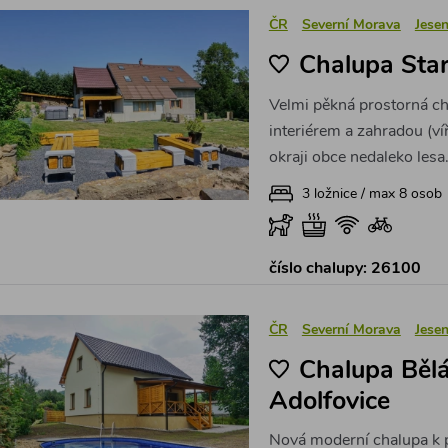
ČR
Severní Morava
Jesen
Chalupa Star
Velmi pěkná prostorná c
interiérem a zahradou (víř
okraji obce nedaleko lesa
3 ložnice / max 8 osob
číslo chalupy: 26100
ČR
Severní Morava
Jesen
Chalupa Běl
Adolfovice
Nová moderní chalupa k 