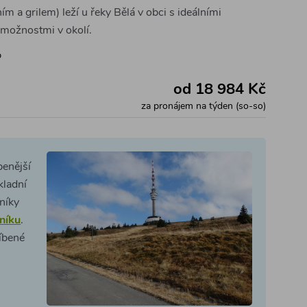
ím a grilem) leží u řeky Bělá v obci s ideálními
 možnostmi v okolí.
b
od 18 984 Kč
za pronájem na týden (so-so)
benější
kladní
eníky
níku
.
líbené