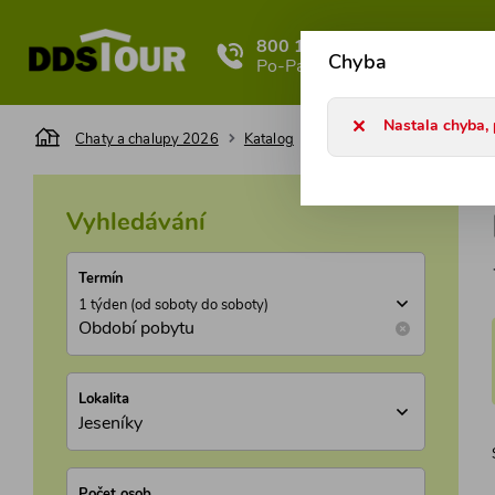
800 101 127
Ka
Chyba
Po-Pá 8-17h
Nastala chyba, 
Chaty a chalupy 2026
Katalog
Česká republika
Sever
Vyhledávání
Termín
1 týden (od soboty do soboty)
Období pobytu
Lokalita
Jeseníky
Počet osob