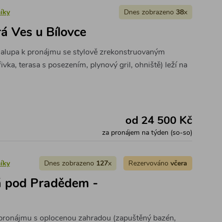
íky
Dnes zobrazeno
38
x
á Ves u Bílovce
halupa k pronájmu se stylově zrekonstruovaným
ivka, terasa s posezením, plynový gril, ohniště) leží na
.
od 24 500 Kč
za pronájem na týden (so-so)
íky
Dnes zobrazeno
127
x
Rezervováno
včera
á pod Pradědem -
pronájmu s oplocenou zahradou (zapuštěný bazén,