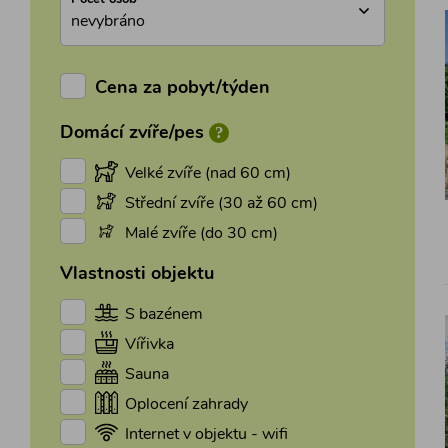
nevybráno
Cena za pobyt/týden
?
Domácí zvíře/pes
Velké zvíře (nad 60 cm)
Střední zvíře (30 až 60 cm)
Malé zvíře (do 30 cm)
Vlastnosti objektu
S bazénem
Vířivka
Sauna
Oplocení zahrady
Internet v objektu - wifi