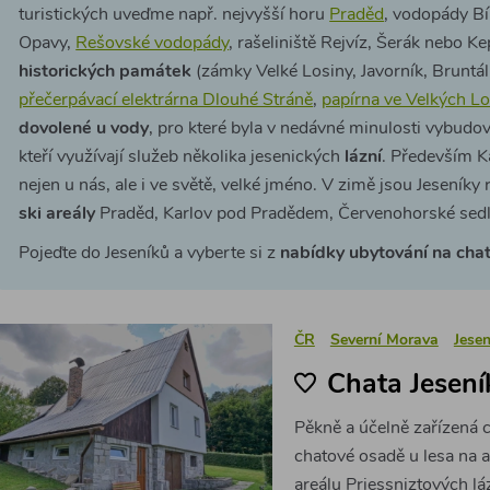
turistických uveďme např. nejvyšší horu
Praděd
, vodopády Bí
Opavy,
Rešovské vodopády
, rašeliniště Rejvíz, Šerák nebo Ke
historických památek
(zámky Velké Losiny, Javorník, Bruntál
přečerpávací elektrárna Dlouhé Stráně
,
papírna ve Velkých L
dovolené u vody
, pro které byla v nedávné minulosti vybudo
kteří využívají služeb několika jesenických
lázní
. Především K
nejen u nás, ale i ve světě, velké jméno. V zimě jsou Jeseníky 
ski areály
Praděd, Karlov pod Pradědem, Červenohorské sedl
Pojeďte do Jeseníků a vyberte si z
nabídky ubytování na cha
ČR
Severní Morava
Jesen
Chata Jesení
Pěkně a účelně zařízená 
chatové osadě u lesa na 
areálu Priessniztových lá