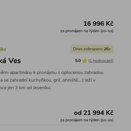
16 996 Kč
za pronájem na týden (so-so)
íky
Dnes zobrazeno
26
x
ká Ves
5.0
(
1 hodnocení
)
věmi apartmány k pronájmu s oplocenou zahradou
a se zahradní kuchyňkou, gril, ohniště,…) leží v
bce jen 3 km od Jeseníku.
od 21 994 Kč
za pronájem na týden (so-so)