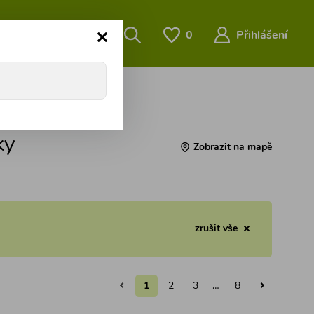
O nás
…
0
Přihlášení
ky
Zobrazit na mapě
zrušit vše
1
2
3
…
8