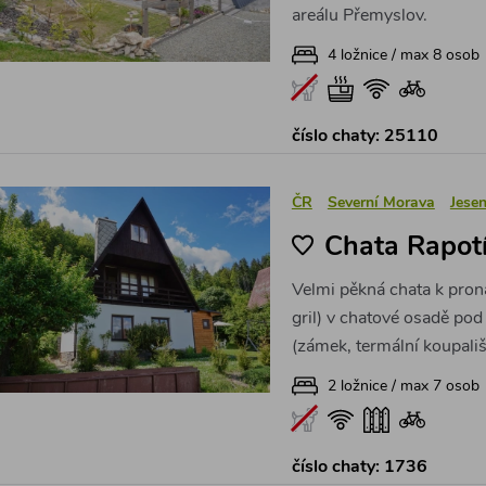
areálu Přemyslov.
4 ložnice / max 8 osob
číslo chaty: 25110
ČR
Severní Morava
Jesen
Chata Rapot
Velmi pěkná chata k pron
gril) v chatové osadě pod
(zámek, termální koupališ
2 ložnice / max 7 osob
číslo chaty: 1736