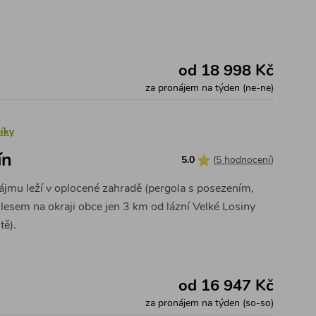
od 18 998 Kč
za pronájem na týden (ne-ne)
íky
ín
5.0
(
5 hodnocení
)
ájmu leží v oplocené zahradě (pergola s posezením,
 lesem na okraji obce jen 3 km od lázní Velké Losiny
tě).
od 16 947 Kč
za pronájem na týden (so-so)