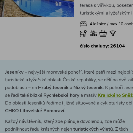
terasa s vířivkou, posezen
turistickými a lyžařskými
4 ložnice / max 10 oso
číslo chalupy: 26104
Jeseníky
– nejvyšší moravské pohoří, které patří mezi nejoblí
turistické a lyžařské oblasti České republiky, se dělí na dvě zá
podoblasti – na
Hrubý Jeseník
a
Nízký Jeseník
. K pohoří Jes
se řadí také blízké
Rychlebské hory
a masív
Kralického Sněž
Do oblasti Jeseníků řadíme i jižně situované a cykloturisty ob
CHKO Litovelské Pomoraví
.
Každý návštěvník, který zde plánuje dovolenou, zde může
podniknout řadu krásných nejen
turistických výletů
. Z těch