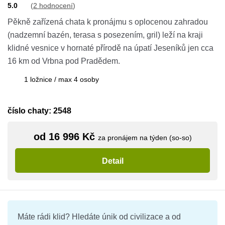
5.0
(
2 hodnocení
)
Pěkně zařízená chata k pronájmu s oplocenou zahradou
(nadzemní bazén, terasa s posezením, gril) leží na kraji
klidné vesnice v hornaté přírodě na úpatí Jeseníků jen cca
16 km od Vrbna pod Pradědem.
1 ložnice / max 4 osoby
číslo chaty: 2548
od 16 996 Kč
za pronájem na týden (so-so)
Detail
Máte rádi klid? Hledáte únik od civilizace a od