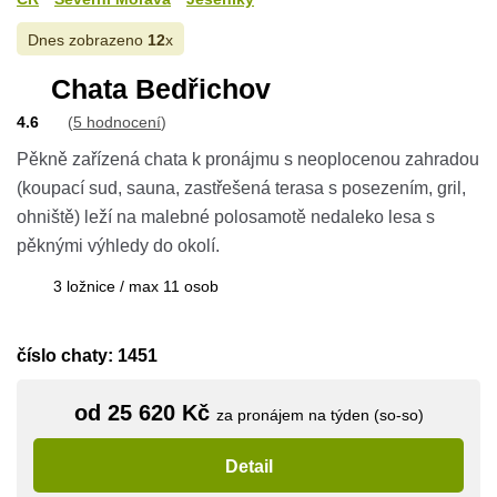
Dnes zobrazeno
12
x
Chata Bedřichov
4.6
(
5 hodnocení
)
Pěkně zařízená chata k pronájmu s neoplocenou zahradou
(koupací sud, sauna, zastřešená terasa s posezením, gril,
ohniště) leží na malebné polosamotě nedaleko lesa s
pěknými výhledy do okolí.
3 ložnice / max 11 osob
číslo chaty: 1451
od 25 620 Kč
za pronájem na týden (so-so)
Detail