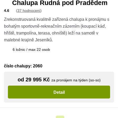
Chalupa Rudná pod Pradědem
4.6
(
37 hodnocení
)
Zrekonstruovaná kvalitně zařízená chalupa k pronájmu s
bohatým sportovně-rekreačním zázemím (koupací káď,
hřiště, trampolína, terasa, ohniště) leží na samotě v
malebné krajině Jeseníků.
6 ložnic / max 22 osob
číslo chalupy: 2060
od 29 995 Kč
za pronájem na týden (so-so)
Detail