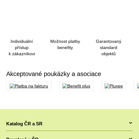
Individuální
Možnost platby
Garantovaný
přístup
benefity
standard
k zákazníkovi
objektů
Akceptované poukázky a asociace
Katalog ČR a SR
Chaty v ČR