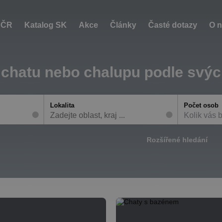
 ČR
Katalog SK
Akce
Články
Časté dotazy
O 
 chatu nebo chalupu podle svý
Lokalita
Počet osob
Kolik vás 
Rozšířené hledání
Více