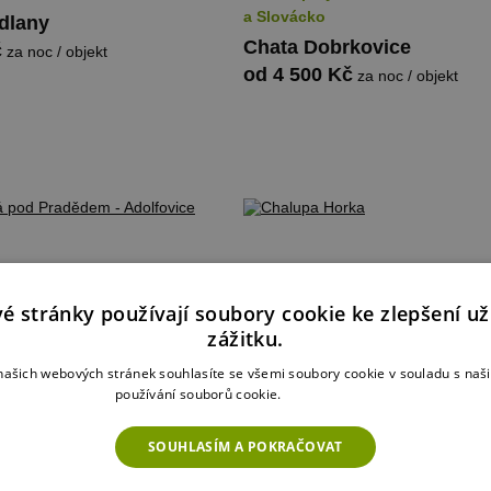
a Slovácko
dlany
Chata Dobrkovice
č
za noc / objekt
od 4 500 Kč
za noc / objekt
é stránky používají soubory cookie ke zlepšení už
zážitku.
ašich webových stránek souhlasíte se všemi soubory cookie v souladu s na
používání souborů cookie.
Více informací
SOUHLASÍM A POKRAČOVAT