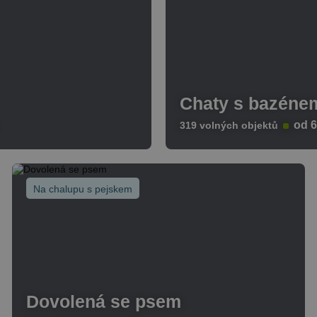
Chaty s bazéne
od 6
319 volných objektů
Více
Na chalupu s pejskem
Dovolená se psem