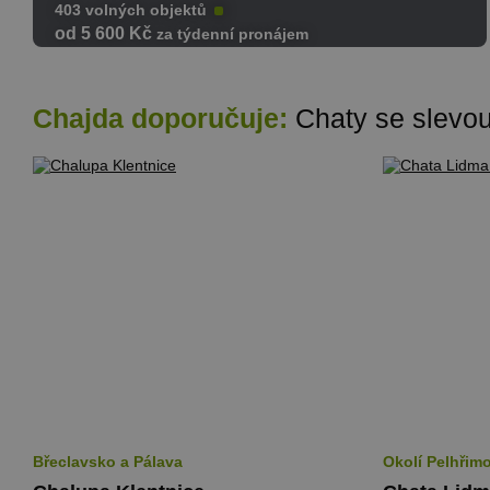
403 volných objektů
od 5 600 Kč
za týdenní pronájem
Chajda doporučuje:
Chaty se slevo
Břeclavsko a Pálava
Okolí Pelhřim