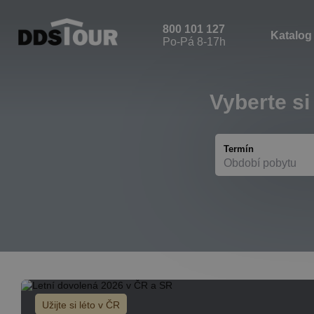
800 101 127
Katalog
Po-Pá 8-17h
Vyberte si
Termín
Období pobytu
Užijte si léto v ČR