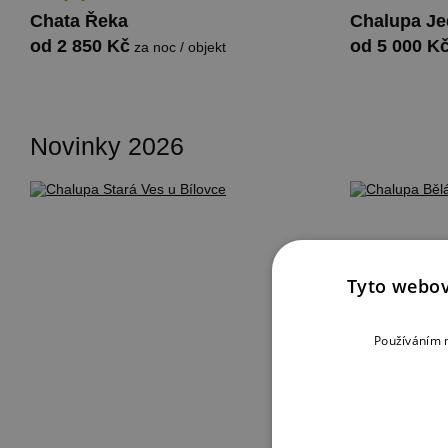
Chata Řeka
Chalupa Je
od 2 850 Kč
od 5 000 K
za noc / objekt
Novinky 2026
Tyto webov
Používáním n