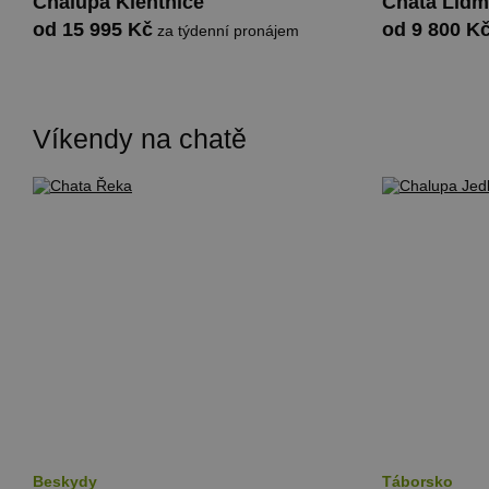
Chalupa Klentnice
Chata Lid
od 15 995 Kč
od 9 800 K
za týdenní pronájem
Víkendy na chatě
Beskydy
Táborsko