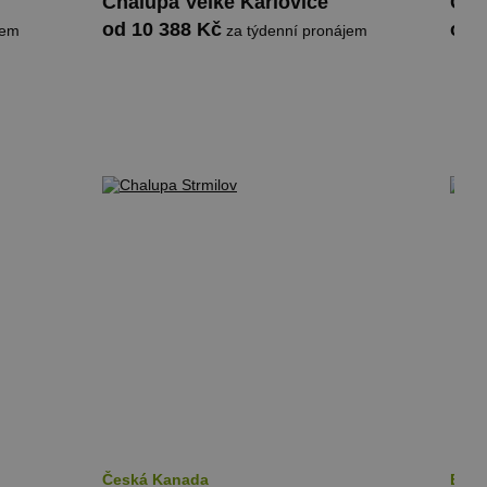
Chalupa Velké Karlovice
Cha
od 10 388 Kč
od 
jem
za týdenní pronájem
Česká Kanada
Besk