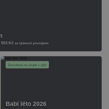
m
 503 Kč
za týdenní pronájem
Dovolená na chatě v září
Babí léto 2026