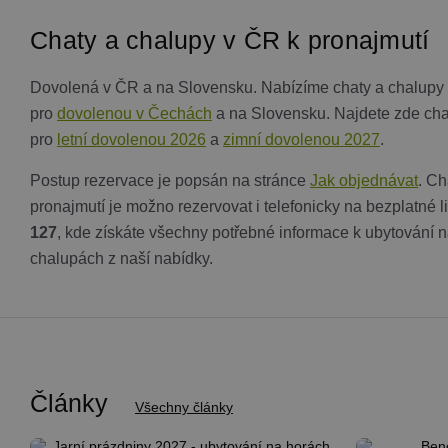
suid
Si
Chaty a chalupy v ČR k pronajmutí
Ho
Google Privacy Poli
.s
_dc_gtm_UA-
.c
Dovolená v ČR a na Slovensku. Nabízíme chaty a chalupy 
1578163-15
ch
pro
dovolenou v Čechách
a na Slovensku. Najdete zde cha
dd
pro
letní dovolenou 2026
a
zimní dovolenou 2027
.
na_id
Or
Co
Postup rezervace je popsán na stránce
Jak objednávat
. Ch
.a
pronajmutí je možno rezervovat i telefonicky na bezplatné 
127
, kde získáte všechny potřebné informace k ubytování 
Název
chalupách z naší nabídky.
Název
Provider
Provider
/
/
Do
Název
real_estate_view_1035
Název
Doména
Pr
sessionId
ads.stickyads
real_estate_view_20
_gat_UA-
viewer
.chaty-
OR
1578163-
chalupy-
.a
__id_inf_101
15
dds.cz
CMRUM3
Ca
VID
.c
_gid
Google
real_estate_view_589
LLC
TDCPM
Články
Th
Všechny články
.chaty-
.a
real_estate_view_1468
chalupy-
dds.cz