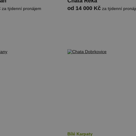
maň
Chata Řeka
č
od 14 000 Kč
za týdenní pronájem
za týdenní proná
Bílé Karpaty