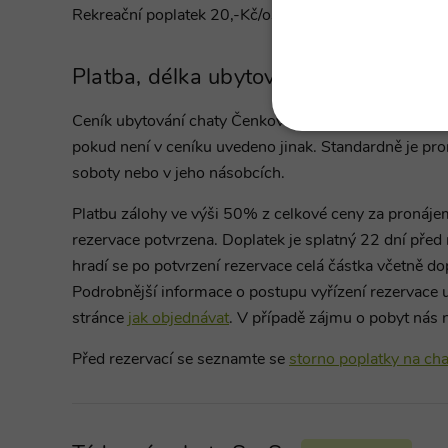
Rekreační poplatek 20,-Kč/osoba/den. Vratná kauce 2
Platba, délka ubytování a storno popl
Ceník ubytování
chaty Čenkovice je stanoven za pron
NEZBYTNĚ NUTN
pokud není v ceníku uvedeno jinak. Standardně je pr
soboty nebo v jeho násobcích.
FUNKČNÍ SOUBO
Platbu zálohy ve výši 50% z celkové ceny za pronájem
rezervace potvrzena. Doplatek je splatný 22 dní před
hradí se po potvrzení rezervace celá částka včetně do
Nezbytně nutn
Podrobnější informace o postupu vyřízení rezervace
Nezbytně nutné soubory cook
stránce
jak objednávat
. V případě zájmu o pobyt nás 
bez nezbytně nutných soubo
Před rezervací se seznamte se
storno poplatky na ch
Pr
Název
D
PHPSESSID
PH
ww
ch