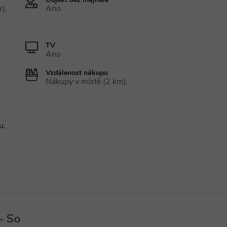
Objekt bez majitele
r),
Ano
TV
Ano
Vzdálenost nákupu
Nákupy v místě (2 km).
u.
- So