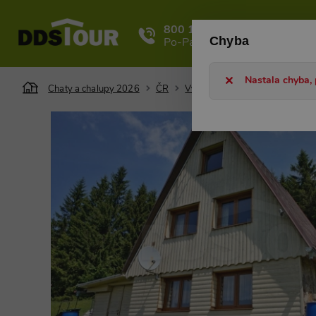
800 101 127
Ka
Chyba
Po-Pá 8-17h
Nastala chyba, 
Chaty a chalupy 2026
ČR
Východní Čechy
Orlické hor