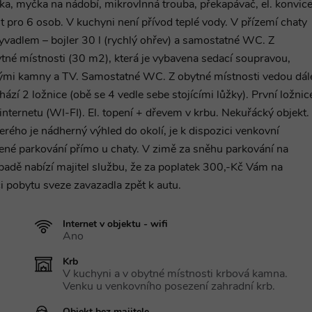
čka, myčka na nádobí, mikrovlnná trouba, překapávač, el. konvice
t pro 6 osob. V kuchyni není přívod teplé vody. V přízemí chaty
vadlem – bojler 30 l (rychlý ohřev) a samostatné WC. Z
tné místnosti (30 m2), která je vybavena sedací soupravou,
vými kamny a TV. Samostatné WC. Z obytné místnosti vedou dál
ází 2 ložnice (obě se 4 vedle sebe stojícími lůžky). První ložnic
internetu (WI-FI). El. topení + dřevem v krbu. Nekuřácký objekt.
ho je nádherný výhled do okolí, je k dispozici venkovní
ené parkování přímo u chaty. V zimě za sněhu parkování na
ípadě nabízí majitel službu, že za poplatek 300,-Kč Vám na
ci pobytu sveze zavazadla zpět k autu.
Internet v objektu - wifi
Ano
Krb
V kuchyni a v obytné místnosti krbová kamna.
Venku u venkovního posezení zahradní krb.