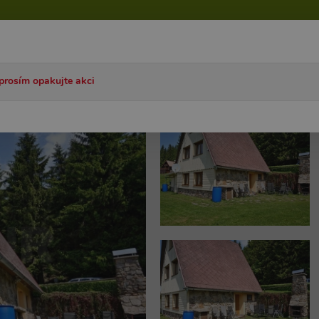
talog ČR
Katalog SK
Akce
Články
Časté dotazy
prosím opakujte akci
y
Chata Čenkovice