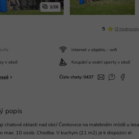
1/26
5
(
3 hodnocen
víře
Internet v objektu - wifi
sy v okolí
Koupání a vodní sporty v okolí
mapě
Číslo chaty:
0437
ý popis
aji chatové oblasti nad obcí Čenkovice na malebném místě u les
o max. 10 osob. Chodba. V kuchyni (21 m2) je k dispozici el.