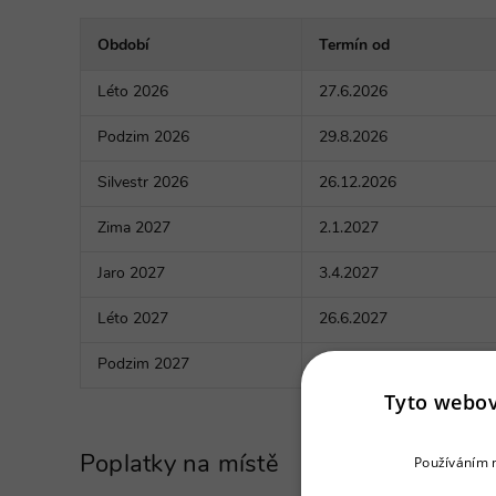
Období
Termín od
Léto 2026
27.6.2026
Podzim 2026
29.8.2026
Silvestr 2026
26.12.2026
Zima 2027
2.1.2027
Jaro 2027
3.4.2027
Léto 2027
26.6.2027
Podzim 2027
4.9.2027
Tyto webov
Poplatky na místě
Používáním n