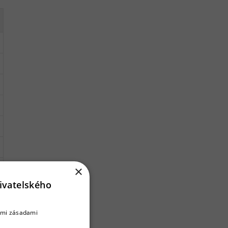
×
ivatelského
šimi zásadami