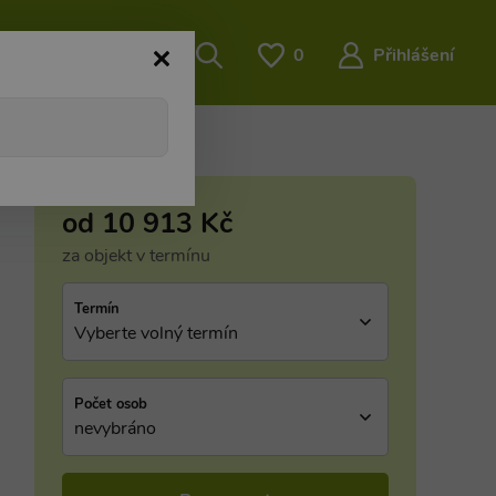
O nás
…
0
Přihlášení
od
10 913
Kč
za objekt v termínu
Termín
Vyberte volný termín
Počet osob
nevybráno