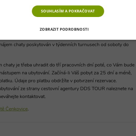
000,-Kč. Spotřeba el. energie.
SOUHLASÍM A POKRAČOVAT
atky
ZOBRAZIT PODROBNOSTI
ájem celého objektu bez ohledu na počet ubytovaných osob,
É SOUBORY
VÝKONOVÉ SOUBORY
SOUBORY CÍLENÍ
onájem chaty
poskytován v týdenních turnusech od soboty do
RY
NEZAŘAZENÉ SOUBORY
 chaty je třeba uhradit do tří pracovních dní poté, co Vám bude
 nástupem na ubytování. Začíná-li Váš pobyt za 25 dní a méně,
platku. Údaje pro platbu obdržíte v potvrzení rezervace.
é soubory
Výkonové soubory
Soubory cílení
Funkční soubory
Neza
 ubytování ze strany cestovní agentury DDS TOUR naleznete na
ie umožňují základní funkce webových stránek, jako je přihlášení uživatele a správa 
neváhejte kontaktovat.
rů cookie správně používat.
atě Čenkovice
.
ovider
/
Vyprší
Popis
oména
Zavřením
Cookie generovaný aplikacemi založenými na jazyce PHP. To
P.net
prohlížeče
identifikátor používaný k udržování proměnných relací uži
w.chaty-
náhodně vygenerované číslo, jeho použití může být specifi
alupy-