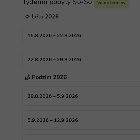
Týdenní pobyty So-So
dd
Volné termíny
CookieScriptConsent
Co
ww
Léto 2026
ch
dd
suid
Si
15.8.2026 – 22.8.2026
Ho
Google Privacy Poli
.s
_dc_gtm_UA-
.c
1578163-15
ch
22.8.2026 – 29.8.2026
dd
na_id
Or
Podzim 2026
Co
.a
29.8.2026 – 5.9.2026
Název
Název
Provider
Provider
/
/
Do
Název
real_estate_view_1035
Název
Doména
Pr
sessionId
ads.stickyads
real_estate_view_20
5.9.2026 – 12.9.2026
_gat_UA-
viewer
.chaty-
OR
1578163-
chalupy-
.a
__id_inf_101
15
dds.cz
CMRUM3
Ca
VID
.c