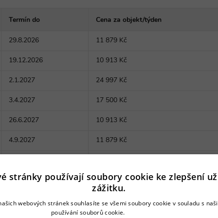
Termín do
Cena za objekt/týden
29.8.2026
11 879 Kč
19.12.2026
10 913 Kč
2.1.2027
24 997 Kč
3.4.2027
17 500 Kč
26.6.2027
10 913 Kč
4.9.2027
11 879 Kč
18.12.2027
10 913 Kč
é stránky používají soubory cookie ke zlepšení už
zážitku.
ašich webových stránek souhlasíte se všemi soubory cookie v souladu s na
používání souborů cookie.
Více informací