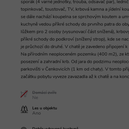
sporák (4 varné jednotky, trouba, odsavač par), ledni
topinkovač, toustovač, TV, krbová kamna a jídelní kou
se dále nachází koupelna se sprchovým koutem a umy
kuchyně vedou příkré schody do prvního patra do oby
lůžkem pro 2 osoby (vysunovací část snížená), krbo
příkré schody do podkroví (snížený strop), kde se nach
je průchozí do druhé. V chatě je zavedeno připojení k 
Na přírodním neoploceném pozemku (400 m2), ze které
posezení a zahradní krb. Od jara do podzimu neoploc
parkovišti v Čenkovicích (1 km od chaty). V tomto př
začátku pobytu vyveze zavazadla až k chatě a na kon
Domácí zvíře
Ne
Les u objektu
Ano