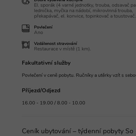
Dobře vybavená kuchyně
El. sporák (4 varné jednotky, trouba, odsavač pa
lednička, myčka na nádobí, mikrovlnná trouba,
překapávač, el. konvice, topinkovač a toustovač.
Povlečení
Ano
Vzdálenost stravování
Restaurace v místě (1 km).
Fakultativní služby
Povlečení v ceně pobytu. Ručníky a utěrky vzít s sebo
Příjezd/Odjezd
16.00 - 19.00 / 8.00 - 10.00
Ceník ubytování – týdenní pobyty So 