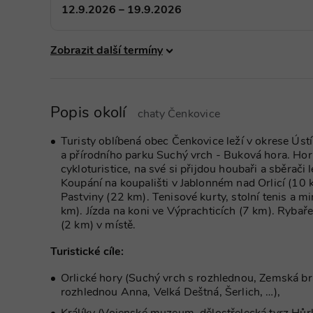
_gid
Google
12.9.2026 – 19.9.2026
real_estate_view_589
LLC
TDCPM
Th
.chaty-
.a
real_estate_view_1468
chalupy-
dds.cz
Zobrazit další termíny
v1_151
tuuid
.3
_ga
Google
real_estate_view_94
LLC
_uid
.chaty-
Fr
real_estate_view_370
chalupy-
.f
dds.cz
Popis okolí
chaty Čenkovice
real_estate_view_553
dpm
Ad
yandexuid
Yandex
.d
real_estate_view_574
LLC
Turisty oblíbená obec Čenkovice leží v okrese Ústí
.yandex.ru
lidid
Li
a přírodního parku Suchý vrch - Buková hora. Horn
real_estate_view_1038
.l
cykloturistice, na své si přijdou houbaři a sběrači
real_estate_view_465
Koupání na koupališti v Jablonném nad Orlicí (10
KADUSERCOOKIE
Pu
Pastviny (22 km). Tenisové kurty, stolní tenis a m
real_estate_view_120
.p
km). Jízda na koni ve Výprachticích (7 km). Rybař
real_estate_view_14
CMST
Ca
(2 km) v místě.
.c
real_estate_view_1174
Turistické cíle:
data-c-ts
criteo
Ou
.m
Orlické hory (Suchý vrch s rozhlednou, Zemská br
real_estate_view_883
MUID
Mi
rozhlednou Anna, Velká Deštná, Šerlich, …),
.b
real_estate_view_22