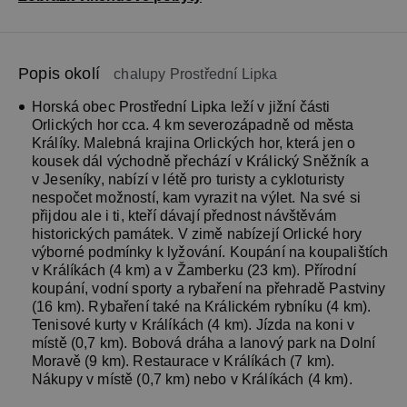
Popis okolí
chalupy Prostřední Lipka
Horská obec Prostřední Lipka leží v jižní části
Orlických hor cca. 4 km severozápadně od města
Králíky. Malebná krajina Orlických hor, která jen o
kousek dál východně přechází v Králický Sněžník a
v Jeseníky, nabízí v létě pro turisty a cykloturisty
nespočet možností, kam vyrazit na výlet. Na své si
přijdou ale i ti, kteří dávají přednost návštěvám
historických památek. V zimě nabízejí Orlické hory
výborné podmínky k lyžování. Koupání na koupalištích
v Králíkách (4 km) a v Žamberku (23 km). Přírodní
koupání, vodní sporty a rybaření na přehradě Pastviny
(16 km). Rybaření také na Králickém rybníku (4 km).
Tenisové kurty v Králíkách (4 km). Jízda na koni v
místě (0,7 km). Bobová dráha a lanový park na Dolní
Moravě (9 km). Restaurace v Králíkách (7 km).
Nákupy v místě (0,7 km) nebo v Králíkách (4 km).