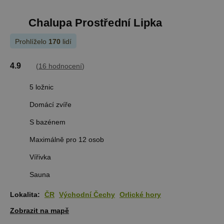
Chalupa Prostřední Lipka
Prohlíželo
170
lidí
4.9
(
16 hodnocení
)
5 ložnic
Domácí zvíře
S bazénem
Maximálně pro 12 osob
Vířivka
Sauna
Lokalita:
ČR
Východní Čechy
Orlické hory
Zobrazit na mapě