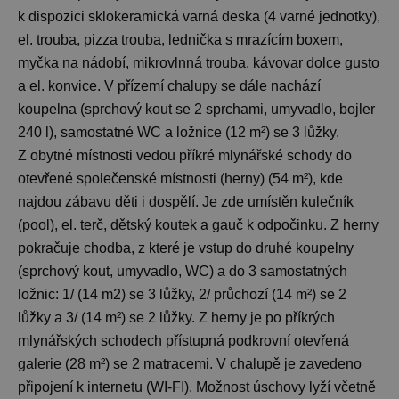
k dispozici sklokeramická varná deska (4 varné jednotky),
el. trouba, pizza trouba, lednička s mrazícím boxem,
myčka na nádobí, mikrovlnná trouba, kávovar dolce gusto
a el. konvice. V přízemí chalupy se dále nachází
koupelna (sprchový kout se 2 sprchami, umyvadlo, bojler
240 l), samostatné WC a ložnice (12 m²) se 3 lůžky.
Z obytné místnosti vedou příkré mlynářské schody do
otevřené společenské místnosti (herny) (54 m²), kde
najdou zábavu děti i dospělí. Je zde umístěn kulečník
(pool), el. terč, dětský koutek a gauč k odpočinku. Z herny
pokračuje chodba, z které je vstup do druhé koupelny
(sprchový kout, umyvadlo, WC) a do 3 samostatných
ložnic: 1/ (14 m2) se 3 lůžky, 2/ průchozí (14 m²) se 2
lůžky a 3/ (14 m²) se 2 lůžky. Z herny je po příkrých
mlynářských schodech přístupná podkrovní otevřená
galerie (28 m²) se 2 matracemi. V chalupě je zavedeno
připojení k internetu (WI-FI). Možnost úschovy lyží včetně