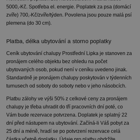
5000,-Kč. Spotřeba el. energie. Poplatek za psa (domácí
zvíře) 700,-Kč/zvíře/týden. Povolena jsou pouze malá psí
plemena (do 30 cm).
Platba, délka ubytování a storno poplatky
Ceník ubytování
chalupy Prostřední Lipka je stanoven za
pronájem celého objektu bez ohledu na počet
ubytovaných osob, pokud není v ceníku uvedeno jinak.
Standardně je pronájem chalupy
poskytován v týdenních
turnusech od soboty do soboty nebo v jeho násobcích.
Platbu zálohy ve výši 50% z celkové ceny za pronájem
chalupy je třeba uhradit do tří pracovních dní poté, co
Vám bude rezervace potvrzena. Doplatek je splatný 22
dní před nástupem na ubytování. Začíná-li Váš pobyt za
25 dní a méně, hradí se po potvrzení rezervace celá
částka včetně doplatku. Údaje pro platbu obdržíte