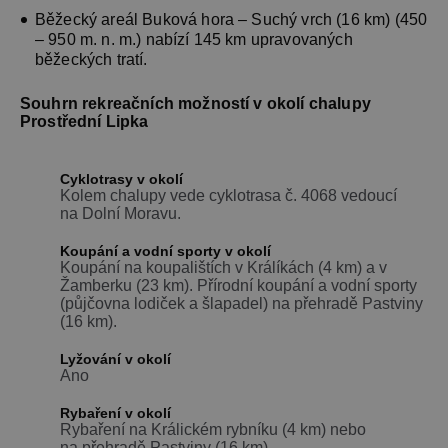
Běžecký areál Buková hora – Suchý vrch (16 km) (450
– 950 m. n. m.) nabízí 145 km upravovaných
běžeckých tratí.
Souhrn rekreačních možností v okolí chalupy
Prostřední Lipka
Cyklotrasy v okolí
Kolem chalupy vede cyklotrasa č. 4068 vedoucí
na Dolní Moravu.
Koupání a vodní sporty v okolí
Koupání na koupalištích v Králíkách (4 km) a v
Žamberku (23 km). Přírodní koupání a vodní sporty
(půjčovna lodiček a šlapadel) na přehradě Pastviny
(16 km).
Lyžování v okolí
Ano
Rybaření v okolí
Rybaření na Králickém rybníku (4 km) nebo
na přehradě Pastviny (16 km).