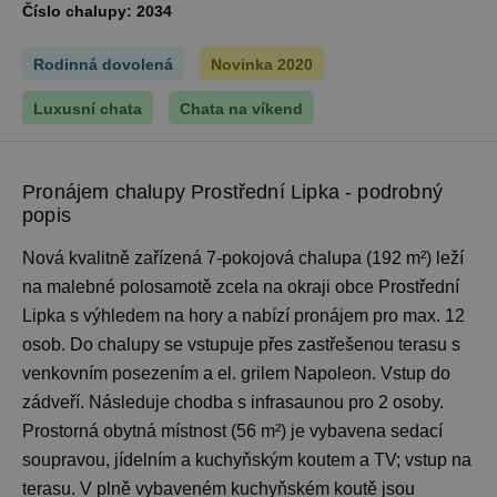
Číslo chalupy:
2034
Rodinná dovolená
Novinka 2020
Luxusní chata
Chata na víkend
Pronájem chalupy Prostřední Lipka - podrobný
popis
Nová kvalitně zařízená 7-pokojová chalupa (192 m²) leží
na malebné polosamotě zcela na okraji obce Prostřední
Lipka s výhledem na hory a nabízí pronájem pro max. 12
osob. Do chalupy se vstupuje přes zastřešenou terasu s
venkovním posezením a el. grilem Napoleon. Vstup do
zádveří. Následuje chodba s infrasaunou pro 2 osoby.
Prostorná obytná místnost (56 m²) je vybavena sedací
soupravou, jídelním a kuchyňským koutem a TV; vstup na
terasu. V plně vybaveném kuchyňském koutě jsou