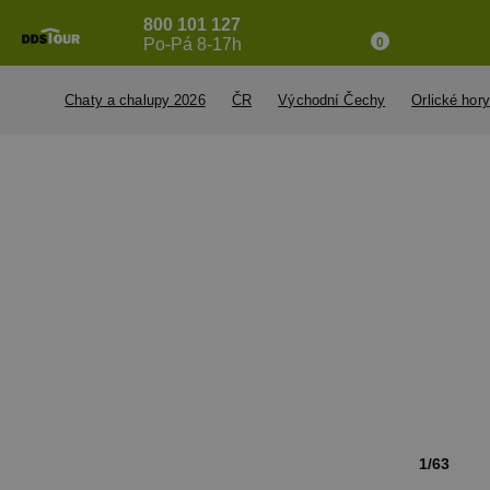
800 101 127
Po-Pá 8-17h
0
Chaty a chalupy 2026
ČR
Východní Čechy
Orlické hory
1/63