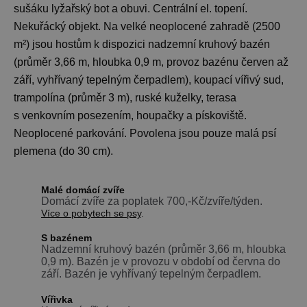
sušáku lyžařský bot a obuvi. Centrální el. topení.
Nekuřácký objekt. Na velké neoplocené zahradě (2500
m²) jsou hostům k dispozici nadzemní kruhový bazén
(průměr 3,66 m, hloubka 0,9 m, provoz bazénu červen až
září, vyhřívaný tepelným čerpadlem), koupací vířivý sud,
trampolína (průměr 3 m), ruské kuželky, terasa
s venkovním posezením, houpačky a pískoviště.
Neoplocené parkování. Povolena jsou pouze malá psí
plemena (do 30 cm).
Malé domácí zvíře
Domácí zvíře za poplatek 700,-Kč/zvíře/týden.
Více o pobytech se psy
.
S bazénem
Nadzemní kruhový bazén (průměr 3,66 m, hloubka
0,9 m). Bazén je v provozu v období od června do
září. Bazén je vyhřívaný tepelným čerpadlem.
Vířivka