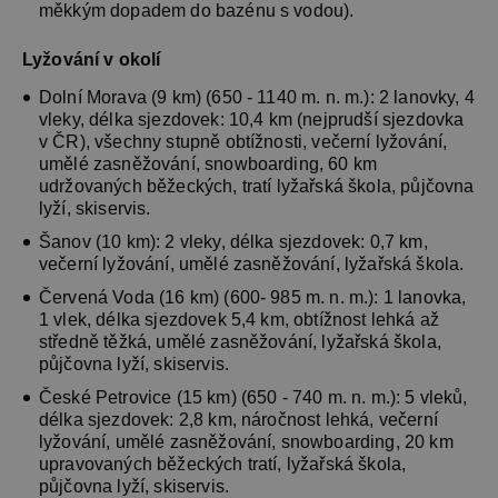
měkkým dopadem do bazénu s vodou).
Lyžování v okolí
Dolní Morava (9 km) (650 - 1140 m. n. m.): 2 lanovky, 4
vleky, délka sjezdovek: 10,4 km (nejprudší sjezdovka
v ČR), všechny stupně obtížnosti, večerní lyžování,
umělé zasněžování, snowboarding, 60 km
udržovaných běžeckých, tratí lyžařská škola, půjčovna
lyží, skiservis.
Šanov (10 km): 2 vleky, délka sjezdovek: 0,7 km,
večerní lyžování, umělé zasněžování, lyžařská škola.
Červená Voda (16 km) (600- 985 m. n. m.): 1 lanovka,
1 vlek, délka sjezdovek 5,4 km, obtížnost lehká až
středně těžká, umělé zasněžování, lyžařská škola,
půjčovna lyží, skiservis.
České Petrovice (15 km) (650 - 740 m. n. m.): 5 vleků,
délka sjezdovek: 2,8 km, náročnost lehká, večerní
lyžování, umělé zasněžování, snowboarding, 20 km
upravovaných běžeckých tratí, lyžařská škola,
půjčovna lyží, skiservis.