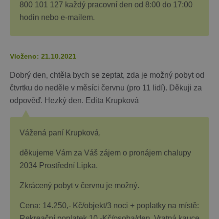
800 101 127 každý pracovní den od 8:00 do 17:00
hodin nebo e-mailem.
Vloženo: 21.10.2021
Dobrý den, chtěla bych se zeptat, zda je možný pobyt od
čtvrtku do neděle v měsíci červnu (pro 11 lidí). Děkuji za
odpověď. Hezký den. Edita Krupková
Vážená paní Krupková,
děkujeme Vám za Váš zájem o pronájem chalupy
2034 Prostřední Lipka.
Zkrácený pobyt v červnu je možný.
Cena: 14.250,- Kč/objekt/3 noci + poplatky na místě:
Rekreační poplatek 10,-Kč/osoba/den. Vratná kauce