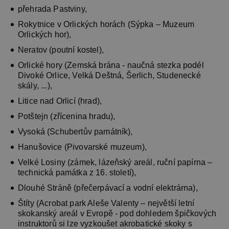
přehrada Pastviny,
Rokytnice v Orlických horách (Sýpka – Muzeum
Orlických hor),
Neratov (poutní kostel),
Orlické hory (Zemská brána - naučná stezka podél
Divoké Orlice, Velká Deštná, Šerlich, Studenecké
skály, ...),
Litice nad Orlicí (hrad),
Potštejn (zřícenina hradu),
Vysoká (Schubertův památník),
Hanušovice (Pivovarské muzeum),
Velké Losiny (zámek, lázeňský areál, ruční papírna –
technická památka z 16. století),
Dlouhé Stráně (přečerpávací a vodní elektrárna),
Štíty (Acrobat park Aleše Valenty – největší letní
skokanský areál v Evropě - pod dohledem špičkových
instruktorů si lze vyzkoušet akrobatické skoky s