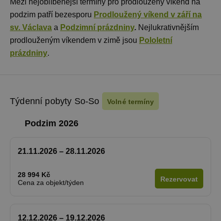
Mezi nejoblíbenější termíny pro prodloužený víkend na
podzim patří bezesporu
Prodloužený víkend v září na
sv. Václava
a
Podzimní prázdniny
.
Nejlukrativnějším
prodlouženým víkendem v zimě jsou
Pololetní
prázdniny
.
Týdenní pobyty So-So
Volné termíny
Podzim 2026
21.11.2026 – 28.11.2026
28 994 Kč
Rezervovat
Cena za objekt/týden
12.12.2026 – 19.12.2026