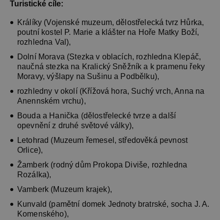
Turistické cíle:
Králíky (Vojenské muzeum, dělostřelecká tvrz Hůrka,
poutní kostel P. Marie a klášter na Hoře Matky Boží,
rozhledna Val),
Dolní Morava (Stezka v oblacích, rozhledna Klepáč,
naučná stezka na Kralický Sněžník a k pramenu řeky
Moravy, výšlapy na Sušinu a Podbělku),
rozhledny v okolí (Křížová hora, Suchý vrch, Anna na
Anennském vrchu),
Bouda a Hanička (dělostřelecké tvrze a další
opevnění z druhé světové války),
Letohrad (Muzeum řemesel, středověká pevnost
Orlice),
Žamberk (rodný dům Prokopa Diviše, rozhledna
Rozálka),
Vamberk (Muzeum krajek),
Kunvald (pamětní domek Jednoty bratrské, socha J. A.
Komenského),