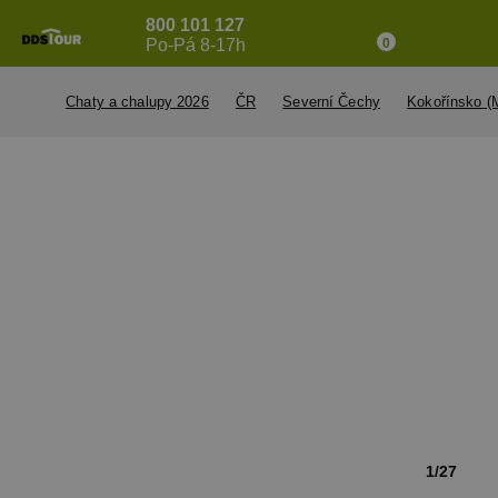
800 101 127
Po-Pá 8-17h
0
Chaty a chalupy 2026
ČR
Severní Čechy
Kokořínsko (
1/27