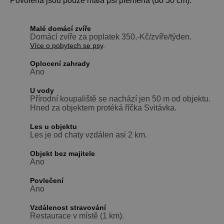
Povolena jsou pouze malá psí plemena (do 30 cm).
Malé domácí zvíře
Domácí zvíře za poplatek 350,-Kč/zvíře/týden.
Více o pobytech se psy
.
Oplocení zahrady
Ano
U vody
Přírodní koupaliště se nachází jen 50 m od objektu.
Hned za objektem protéká říčka Svitávka.
Les u objektu
Les je od chaty vzdálen asi 2 km.
Objekt bez majitele
Ano
Povlečení
Ano
Vzdálenost stravování
Restaurace v místě (1 km).