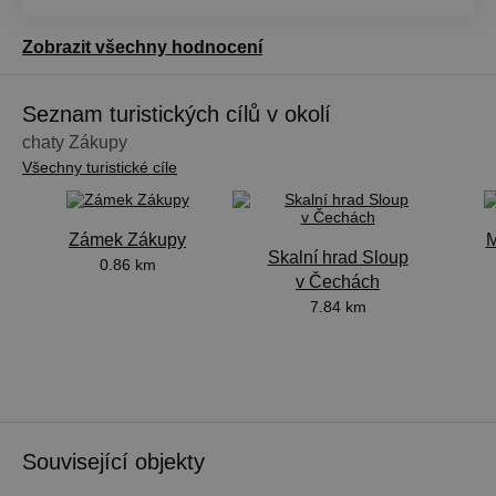
Zobrazit všechny hodnocení
Seznam turistických cílů v okolí
chaty Zákupy
Všechny turistické cíle
Zámek Zákupy
M
Skalní hrad Sloup
0.86 km
v Čechách
7.84 km
Související objekty