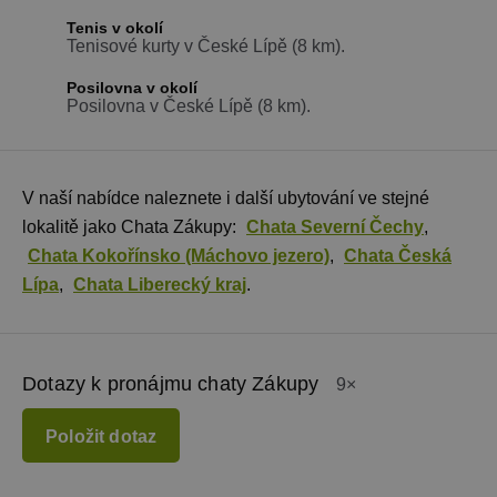
Tenis v okolí
Tenisové kurty v České Lípě (8 km).
Posilovna v okolí
Posilovna v České Lípě (8 km).
V naší nabídce naleznete i další ubytování ve stejné
lokalitě jako Chata Zákupy:
Chata Severní Čechy
,
Chata Kokořínsko (Máchovo jezero)
,
Chata Česká
Lípa
,
Chata Liberecký kraj
.
Dotazy k pronájmu chaty Zákupy
9×
Položit dotaz