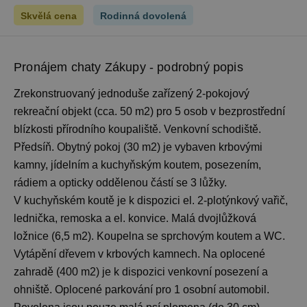
Skvělá cena
Rodinná dovolená
Pronájem chaty Zákupy - podrobný popis
Zrekonstruovaný jednoduše zařízený 2-pokojový
rekreační objekt (cca. 50 m2) pro 5 osob v bezprostřední
blízkosti přírodního koupaliště. Venkovní schodiště.
Předsíň. Obytný pokoj (30 m2) je vybaven krbovými
kamny, jídelním a kuchyňským koutem, posezením,
rádiem a opticky oddělenou částí se 3 lůžky.
V kuchyňském koutě je k dispozici el. 2-plotýnkový vařič,
lednička, remoska a el. konvice. Malá dvojlůžková
ložnice (6,5 m2). Koupelna se sprchovým koutem a WC.
Vytápění dřevem v krbových kamnech. Na oplocené
zahradě (400 m2) je k dispozici venkovní posezení a
ohniště. Oplocené parkování pro 1 osobní automobil.