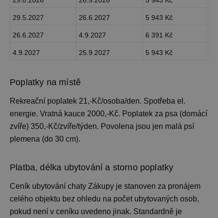
29.5.2027
26.6.2027
5 943 Kč
26.6.2027
4.9.2027
6 391 Kč
4.9.2027
25.9.2027
5 943 Kč
Poplatky na místě
Rekreační poplatek 21,-Kč/osoba/den. Spotřeba el.
energie. Vratná kauce 2000,-Kč. Poplatek za psa (domácí
zvíře) 350,-Kč/zvíře/týden. Povolena jsou jen malá psí
plemena (do 30 cm).
Platba, délka ubytování a storno poplatky
Ceník ubytování
chaty Zákupy je stanoven za pronájem
celého objektu bez ohledu na počet ubytovaných osob,
pokud není v ceníku uvedeno jinak. Standardně je