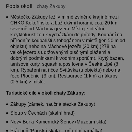
Popis okolí
chaty Zákupy
Městečko Zákupy leží v mírně zvlněné krajině mezi
CHKO Kokořínsko a Lužickými horami, cca. 20 km
severně od Máchova jezera. Místo je ideální
k cykloturistice i k vycházkám do přírody. Koupání na
přírodním koupališti s tobogánem v místě (jen 50 m od
objektu) nebo na Máchově jezeře (20 km) (278 ha
velké jezero s udržovanými písčitými plážemi a
dobrými podmínkami k vodním sportům). Krytý bazén,
tenisové kurty, squash a posilovna v České Lípě (8
km). Rybaření na říčce Svitávka (u objektu) nebo na
řece Ploučnici (3 km). Restaurace (1 km) a nákupy
(0,5 km) v místě.
Turistické cíle v okolí chaty Zákupy:
Zákupy (zámek, naučná stezka Zákupy)
Sloup v Čechách (skalní hrad)
Nový Bor a Kamenický Šenov (Muzeum skla)
Prácheň (Panská skála – přírodní památka)