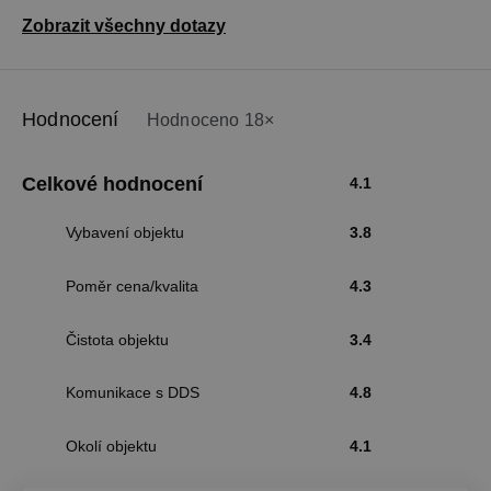
Zobrazit všechny dotazy
Hodnocení
Hodnoceno 18×
Celkové hodnocení
4.1
Vybavení objektu
3.8
Poměr cena/kvalita
4.3
Čistota objektu
3.4
Komunikace s DDS
4.8
Okolí objektu
4.1