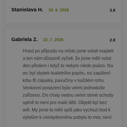
Stanislava H.
30. 6. 2026
3.8
Gabriela Z.
22. 7. 2025
2.8
Hned po příjezdu na místo jsme volali majiteli
a ten nám důrazně vyčetl, že jsme měli volat
den předem i když to nebylo nikde psáno. Na
wc byl zbytek toaletního papíru, na zapálení
krbu tři zápalky, pavučiny v každém rohu.
Venkovní posezení bylo velmi jednoduše
zařízeno. Do chaty vedou velmi strmé schody
uplně to není pro malé děti. Objekt byl bez
wifi. My jsme to měli spíš jako vychozí bod k
výletům k celotydennímu pobytu to moc není.