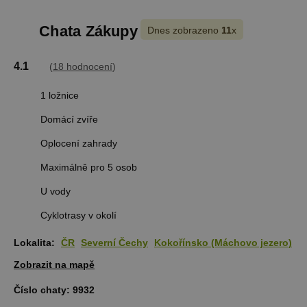
Chata Zákupy
Dnes zobrazeno
11
x
4.1
(
18 hodnocení
)
1 ložnice
Domácí zvíře
Oplocení zahrady
Maximálně pro 5 osob
U vody
Cyklotrasy v okolí
Lokalita:
ČR
Severní Čechy
Kokořínsko (Máchovo jezero)
Zobrazit na mapě
Číslo chaty:
9932