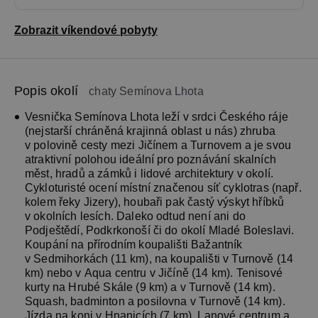
Zobrazit víkendové pobyty
Popis okolí
chaty Semínova Lhota
Vesnička Semínova Lhota leží v srdci Českého ráje
(nejstarší chráněná krajinná oblast u nás) zhruba
v polovině cesty mezi Jičínem a Turnovem a je svou
atraktivní polohou ideální pro poznávání skalních
měst, hradů a zámků i lidové architektury v okolí.
Cykloturisté ocení místní značenou síť cyklotras (např.
kolem řeky Jizery), houbaři pak častý výskyt hříbků
v okolních lesích. Daleko odtud není ani do
Podještědí, Podkrkonoší či do okolí Mladé Boleslavi.
Koupání na přírodním koupališti Bažantník
v Sedmihorkách (11 km), na koupališti v Turnově (14
km) nebo v Aqua centru v Jičíně (14 km). Tenisové
kurty na Hrubé Skále (9 km) a v Turnově (14 km).
Squash, badminton a posilovna v Turnově (14 km).
Jízda na koni v Hnanicích (7 km). Lanové centrum a