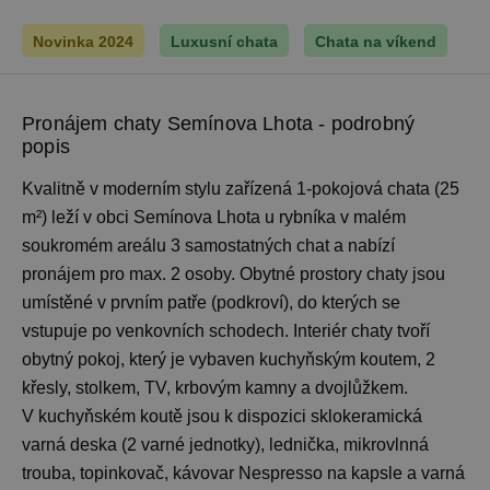
Novinka 2024
Luxusní chata
Chata na víkend
Pronájem chaty Semínova Lhota - podrobný
popis
Kvalitně v moderním stylu zařízená 1-pokojová chata (25
m²) leží v obci Semínova Lhota u rybníka v malém
soukromém areálu 3 samostatných chat a nabízí
pronájem pro max. 2 osoby. Obytné prostory chaty jsou
umístěné v prvním patře (podkroví), do kterých se
vstupuje po venkovních schodech. Interiér chaty tvoří
obytný pokoj, který je vybaven kuchyňským koutem, 2
křesly, stolkem, TV, krbovým kamny a dvojlůžkem.
V kuchyňském koutě jsou k dispozici sklokeramická
varná deska (2 varné jednotky), lednička, mikrovlnná
trouba, topinkovač, kávovar Nespresso na kapsle a varná