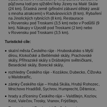
půjčovna lodí pro sjíždění řeky Jizery na Malé Skále
(24 km). Šťastná země (přírodní zábavní dětský areál
s mnoha atrakcemi) v Radvánovicích (8 km). Rybaření
na Jinolických rybnících (8 km). Restaurace
v Rovensku pod Troskami (3,5 km) nebo v Podůlší (9
km). Nákupy v Újezdě pod Troskami (2 km) nebo
v Rovensku pod Troskami (3,5 km).
Turistické cíle:
skalní města Českého ráje - Hruboskalsko s Myší
dírou, Klokočské a Betlémské skály, Prachovské
skály, Příhrazské skály s Drábskými světničkami,
Besedické skály, Borecké skály,
rozhledny Českého ráje - Kozákov, Dubecko, Čížovka
u Malobratřic,
zámky Českého ráje – Hrubá Skála, Hrubý Rohozec,
Mnichovo Hradiště, Sychrov, Humprecht, Dětenice,
hrady a zříceniny Českého ráje – Valdštejn, Kozlov,
Kost, Valečov, Trosky, Vranov, Frýdštejn,