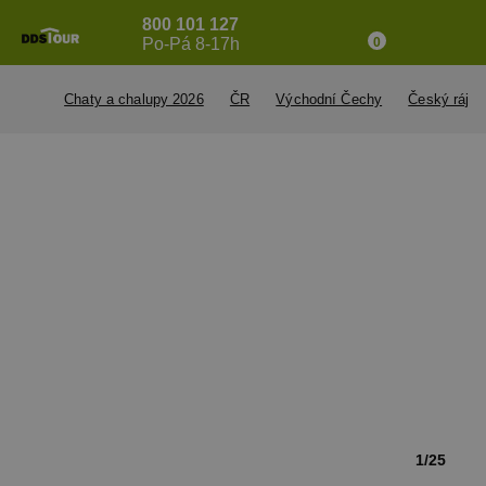
800 101 127
Po-Pá 8-17h
0
Chaty a chalupy 2026
ČR
Východní Čechy
Český ráj
1/25