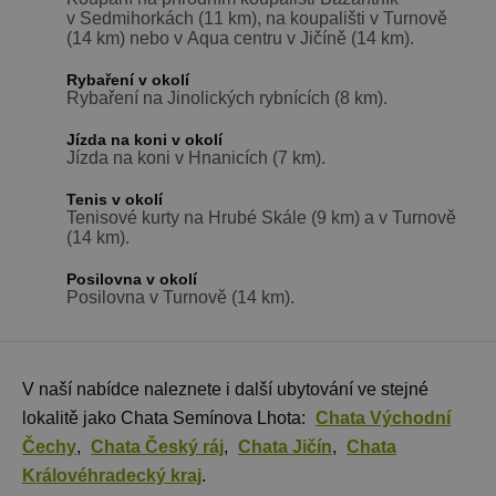
v Sedmihorkách (11 km), na koupališti v Turnově
(14 km) nebo v Aqua centru v Jičíně (14 km).
Rybaření v okolí
Rybaření na Jinolických rybnících (8 km).
Jízda na koni v okolí
Jízda na koni v Hnanicích (7 km).
Tenis v okolí
Tenisové kurty na Hrubé Skále (9 km) a v Turnově
(14 km).
Posilovna v okolí
Posilovna v Turnově (14 km).
V naší nabídce naleznete i další ubytování ve stejné
lokalitě jako Chata Semínova Lhota:
Chata Východní
Čechy
,
Chata Český ráj
,
Chata Jičín
,
Chata
Královéhradecký kraj
.