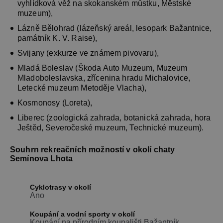
vyhlídková věž na skokanském můstku, Městské
muzeum),
Lázně Bělohrad (lázeňský areál, lesopark Bažantnice,
památník K. V. Raise),
Svijany (exkurze ve známem pivovaru),
Mladá Boleslav (Škoda Auto Muzeum, Muzeum
Mladoboleslavska, zřícenina hradu Michalovice,
Letecké muzeum Metoděje Vlacha),
Kosmonosy (Loreta),
Liberec (zoologická zahrada, botanická zahrada, hora
Ještěd, Severočeské muzeum, Technické muzeum).
Souhrn rekreačních možností v okolí chaty
Semínova Lhota
Cyklotrasy v okolí
Ano
Koupání a vodní sporty v okolí
Koupání na přírodním koupališti Bažantník