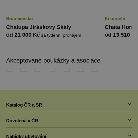
Broumovsko
Krkonoše
Chalupa Jiráskovy Skály
Chata Horní
od 21 000 Kč
od 13 510 K
za týdenní pronájem
Akceptované poukázky a asociace
Katalog ČR a SR
Chaty v ČR
Dovolená v ČR
Pronájem chaty jižní Čechy
Letní dovolená v Česku 2026 - Chaty a chalupy 2026
Chaty Šumava
Nabídky ubytování