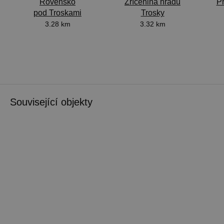
Rovensko
Zřícenina hradu
P
pod Troskami
Trosky
3.28 km
3.32 km
Související objekty