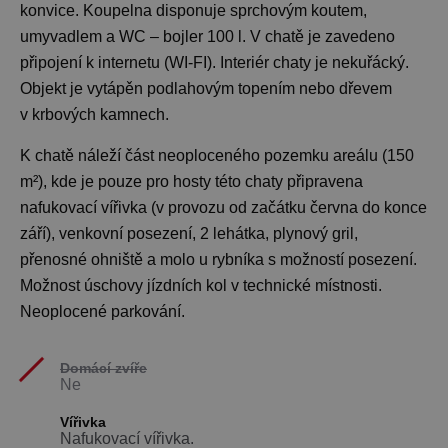
konvice. Koupelna disponuje sprchovým koutem,
umyvadlem a WC – bojler 100 l. V chatě je zavedeno
připojení k internetu (WI-FI). Interiér chaty je nekuřácký.
Objekt je vytápěn podlahovým topením nebo dřevem
v krbových kamnech.
K chatě náleží část neoploceného pozemku areálu (150
m²), kde je pouze pro hosty této chaty připravena
nafukovací vířivka (v provozu od začátku června do konce
září), venkovní posezení, 2 lehátka, plynový gril,
přenosné ohniště a molo u rybníka s možností posezení.
Možnost úschovy jízdních kol v technické místnosti.
Neoplocené parkování.
Domácí zvíře
Ne
Vířivka
Nafukovací vířivka.