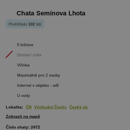
Chata Semínova Lhota
Prohlíželo
102
lidí
0 ložnice
Domácí zvíře
Vířivka
Maximálně pro 2 osoby
Internet v objektu - wifi
U vody
Lokalita:
ČR
Východní Čechy
Český ráj
Zobrazit na mapě
Číslo chaty:
2472