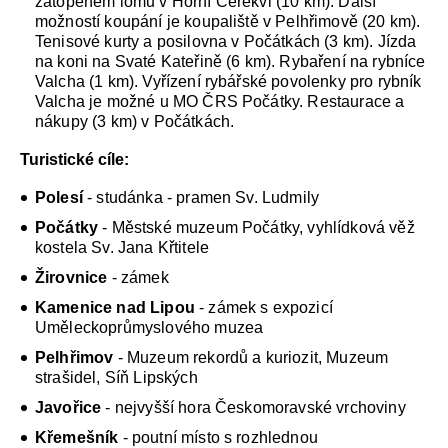
zatopeném lomu v Horní Cerekvi (10 km). Další
možností koupání je koupaliště v Pelhřimově (20 km).
Tenisové kurty a posilovna v Počátkách (3 km). Jízda
na koni na Svaté Kateřině (6 km). Rybaření na rybníce
Valcha (1 km). Vyřízení rybářské povolenky pro rybník
Valcha je možné u MO ČRS Počátky. Restaurace a
nákupy (3 km) v Počátkách.
Turistické cíle:
Polesí
- studánka - pramen Sv. Ludmily
Počátky
- Městské muzeum Počátky, vyhlídková věž
kostela Sv. Jana Křtitele
Žirovnice
- zámek
Kamenice nad Lipou
- zámek s expozicí
Uměleckoprůmyslového muzea
Pelhřimov
- Muzeum rekordů a kuriozit, Muzeum
strašidel, Síň Lipských
Javořice
- nejvyšší hora Českomoravské vrchoviny
Křemešník
- poutní místo s rozhlednou