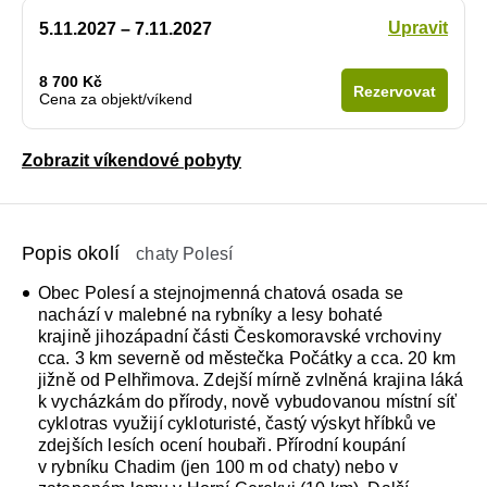
Upravit
5.11.2027 – 7.11.2027
8 700 Kč
Rezervovat
Cena za objekt/víkend
Zobrazit víkendové pobyty
Popis okolí
chaty Polesí
Obec Polesí a stejnojmenná chatová osada se
nachází v malebné na rybníky a lesy bohaté
krajině jihozápadní části Českomoravské vrchoviny
cca. 3 km severně od městečka Počátky a cca. 20 km
jižně od Pelhřimova. Zdejší mírně zvlněná krajina láká
k vycházkám do přírody, nově vybudovanou místní síť
cyklotras využijí cykloturisté, častý výskyt hříbků ve
zdejších lesích ocení houbaři. Přírodní koupání
v rybníku Chadim (jen 100 m od chaty) nebo v