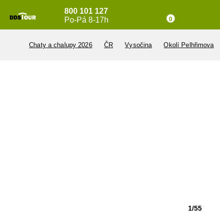
800 101 127
Po-Pá 8-17h
0
Chaty a chalupy 2026
ČR
Vysočina
Okolí Pelhřimova
1/55