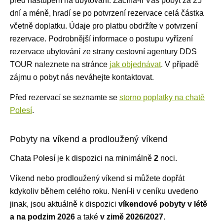
před nástupem na ubytování. Začíná-li Váš pobyt za 25
dní a méně, hradí se po potvrzení rezervace celá částka
včetně doplatku. Údaje pro platbu obdržíte v potvrzení
rezervace. Podrobnější informace o postupu vyřízení
rezervace ubytování ze strany cestovní agentury DDS
TOUR naleznete na stránce
jak objednávat
. V případě
zájmu o pobyt nás neváhejte kontaktovat.
Před rezervací se seznamte se
storno poplatky na chatě
Polesí
.
Pobyty na víkend a prodloužený víkend
Chata Polesí je k dispozici na minimálně
2
noci
.
Víkend nebo prodloužený víkend si můžete dopřát
kdykoliv během celého roku. Není-li v ceníku uvedeno
jinak, jsou aktuálně k dispozici
víkendové pobyty v létě
a na podzim 2026
a také
v zimě 2026/2027
.