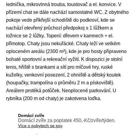
lednička, mikrovlnná trouba, toustovač a el. konvice. V
přízemí chat se dále nachází samostatné WC. Z obytného
pokoje vede příkřejší schodiště do podkroví, kde se
nachází otevřený průchozí předpokoj s 1 lůžkem a
ložnice se 2 lůžky. Topení: dřevem v kamnech + el.
přímotop. Chaty jsou nekuřácké. Chaty leží ve velkém
oploceném areálu (2300 m²), kde je pro hosty připraveno
bohaté sportovní a rekreační vyžití. K dispozici je stolní
tenis, hřiště s brankami a sítí pro míčové hry, ruské
kuželky, venkovní posezení, 2 ohniště a dětský koutek
(houpačky, trampolína o průměru 2 m a pískoviště).
Areálem protéká potůček. Neoplocené parkování. U
rybníka (200 m od chaty) je zakotvena loďka.
Domácí zvíře
Domácí zvíře za poplatek 450,-Kč/zvíře/týden.
Více o pobytech se psy
.