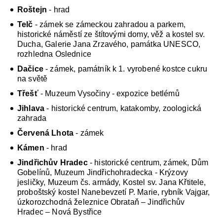
Roštejn
- hrad
Telč
- zámek se zámeckou zahradou a parkem,
historické náměstí ze štítovými domy, věž a kostel sv.
Ducha, Galerie Jana Zrzavého, památka UNESCO,
rozhledna Oslednice
Dačice
- zámek, památník k 1. vyrobené kostce cukru
na světě
Třešť
- Muzeum Vysočiny - expozice betlémů
Jihlava
- historické centrum, katakomby, zoologická
zahrada
Červená Lhota
- zámek
Kámen
- hrad
Jindřichův Hradec
- historické centrum, zámek, Dům
Gobelínů, Muzeum Jindřichohradecka - Krýzovy
jesličky, Muzeum čs. armády, Kostel sv. Jana Křtitele,
proboštský kostel Nanebevzetí P. Marie, rybník Vajgar,
úzkorozchodná železnice Obrataň – Jindřichův
Hradec – Nová Bystřice