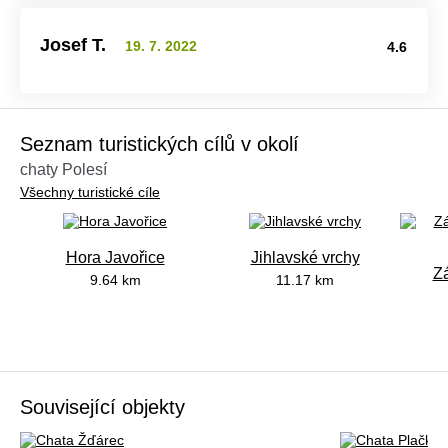
Josef T.
19. 7. 2022
4.6
Seznam turistických cílů v okolí
chaty Polesí
Všechny turistické cíle
Hora Javořice
Jihlavské vrchy
Z
9.64 km
11.17 km
Související objekty