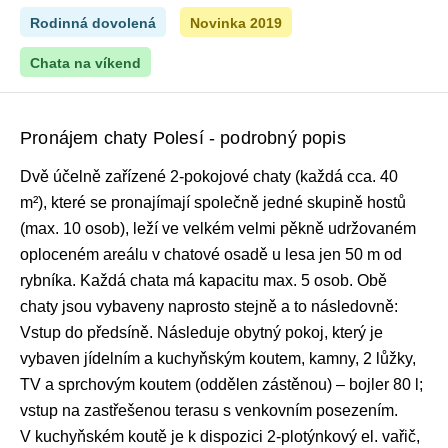
Rodinná dovolená
Novinka 2019
Chata na víkend
Pronájem chaty Polesí - podrobný popis
Dvě účelně zařízené 2-pokojové chaty (každá cca. 40
m²), které se pronajímají společně jedné skupině hostů
(max. 10 osob), leží ve velkém velmi pěkně udržovaném
oploceném areálu v chatové osadě u lesa jen 50 m od
rybníka. Každá chata má kapacitu max. 5 osob. Obě
chaty jsou vybaveny naprosto stejně a to následovně:
Vstup do předsíně. Následuje obytný pokoj, který je
vybaven jídelním a kuchyňským koutem, kamny, 2 lůžky,
TV a sprchovým koutem (oddělen zástěnou) – bojler 80 l;
vstup na zastřešenou terasu s venkovním posezením.
V kuchyňském koutě je k dispozici 2-plotýnkový el. vařič,