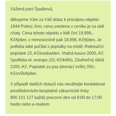
Vážená paní Špalková,
děkujeme Vám za Váš dotaz k pronájmu objektu
1944 Polesí. Ano, cena uvedena v ceníku je za obě
chaty. Cena tohoto objektu v létě činí 19.999,-
Kč/týden, v mimosezóně pak 18.998,-Kč/týden. Je
potřeba také počítat s poplatky na místě: Rekreační
poplatek 15,-Kč/osoba/den. Vratná kauce 2000,-Kč.
Spotřeba el. energie (10,-Kč/kWh). Závěrečný úklid
2200,-Kč. Poplatek za psa (domácí zvíře) 350,-
Kč/zvíře/týden.
V případě dalších dotazů nás neváhejte kontaktovat
prostřednictvím bezplatné zákaznické linky
800 101 127 každý pracovní den od 8:00 do 17:00
hodin nebo e-mailem.