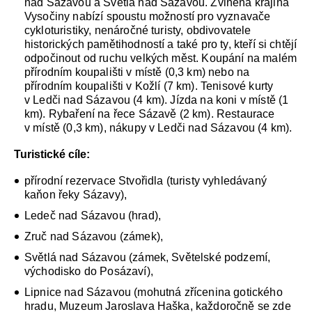
nad Sázavou a Světlá nad Sázavou. Zvlněná krajina
Vysočiny nabízí spoustu možností pro vyznavače
cykloturistiky, nenáročné turisty, obdivovatele
historických pamětihodností a také pro ty, kteří si chtějí
odpočinout od ruchu velkých měst. Koupání na malém
přírodním koupališti v místě (0,3 km) nebo na
přírodním koupališti v Kožlí (7 km). Tenisové kurty
v Ledči nad Sázavou (4 km). Jízda na koni v místě (1
km). Rybaření na řece Sázavě (2 km). Restaurace
v místě (0,3 km), nákupy v Ledči nad Sázavou (4 km).
Turistické cíle:
přírodní rezervace Stvořidla (turisty vyhledávaný
kaňon řeky Sázavy),
Ledeč nad Sázavou (hrad),
Zruč nad Sázavou (zámek),
Světlá nad Sázavou (zámek, Světelské podzemí,
východisko do Posázaví),
Lipnice nad Sázavou (mohutná zřícenina gotického
hradu, Muzeum Jaroslava Haška, každoročně se zde