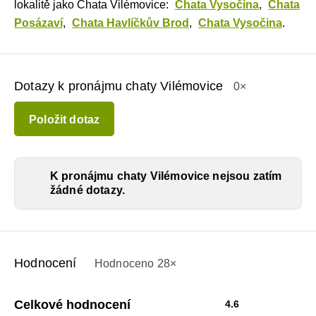
lokalitě jako Chata Vilémovice:
Chata Vysočina
,
Chata
Posázaví
,
Chata Havlíčkův Brod
,
Chata Vysočina
.
Dotazy k pronájmu chaty Vilémovice
0×
Položit dotaz
K pronájmu chaty Vilémovice nejsou zatím
žádné dotazy.
Hodnocení
Hodnoceno 28×
Celkové hodnocení
4.6