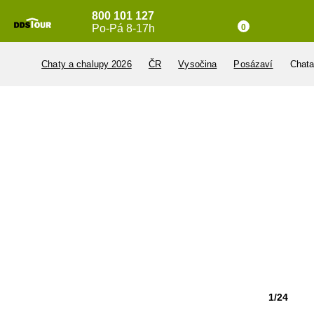
800 101 127
Po-Pá 8-17h
0
Chaty a chalupy 2026
ČR
Vysočina
Posázaví
Chata
1/24