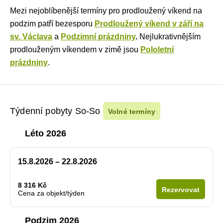
Mezi nejoblíbenější termíny pro prodloužený víkend na
podzim patří bezesporu
Prodloužený víkend v září na
sv. Václava
a
Podzimní prázdniny
.
Nejlukrativnějším
prodlouženým víkendem v zimě jsou
Pololetní
prázdniny
.
Týdenní pobyty So-So
Volné termíny
Léto 2026
15.8.2026 – 22.8.2026
8 316 Kč
Rezervovat
Cena za objekt/týden
Podzim 2026