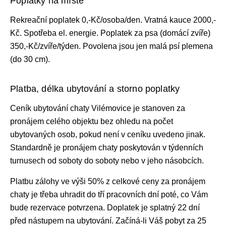
Poplatky na místě
Rekreační poplatek 0,-Kč/osoba/den. Vratná kauce 2000,-
Kč. Spotřeba el. energie. Poplatek za psa (domácí zvíře)
350,-Kč/zvíře/týden. Povolena jsou jen malá psí plemena
(do 30 cm).
Platba, délka ubytování a storno poplatky
Ceník ubytování
chaty Vilémovice je stanoven za
pronájem celého objektu bez ohledu na počet
ubytovaných osob, pokud není v ceníku uvedeno jinak.
Standardně je pronájem chaty
poskytován v týdenních
turnusech od soboty do soboty nebo v jeho násobcích.
Platbu zálohy ve výši 50% z celkové ceny za pronájem
chaty je třeba uhradit do tří pracovních dní poté, co Vám
bude rezervace potvrzena. Doplatek je splatný 22 dní
před nástupem na ubytování. Začíná-li Váš pobyt za 25