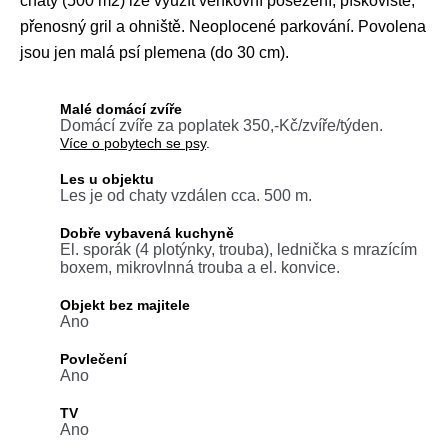
chaty (500 m2) lze využít venkovní posezení, pískoviště,
přenosný gril a ohniště. Neoplocené parkování. Povolena
jsou jen malá psí plemena (do 30 cm).
Malé domácí zvíře
Domácí zvíře za poplatek 350,-Kč/zvíře/týden.
Více o pobytech se psy
.
Les u objektu
Les je od chaty vzdálen cca. 500 m.
Dobře vybavená kuchyně
El. sporák (4 plotýnky, trouba), lednička s mrazícím
boxem, mikrovlnná trouba a el. konvice.
Objekt bez majitele
Ano
Povlečení
Ano
TV
Ano