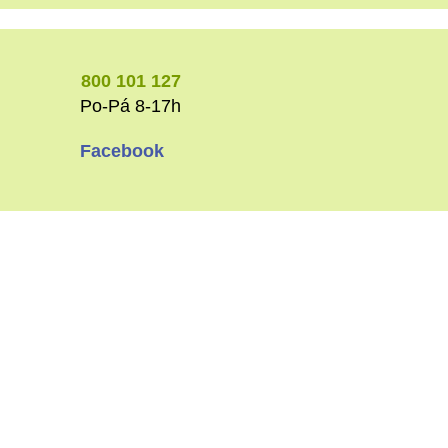
Chaty na Slovensku
Chaty se slevou
Kam v květnu na víkend
Chaty k pronájmu Nízké Tatry
800 101 127
Po-Pá 8-17h
Facebook