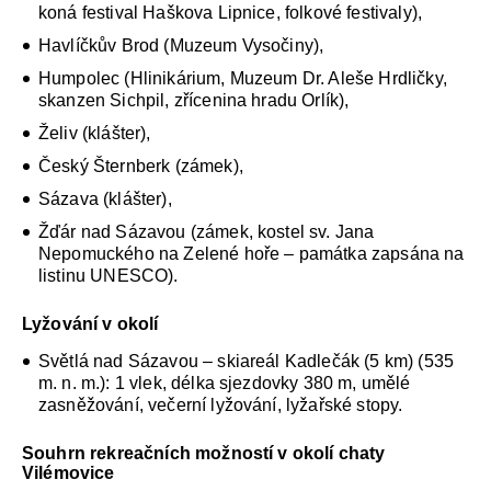
koná festival Haškova Lipnice, folkové festivaly),
Havlíčkův Brod (Muzeum Vysočiny),
Humpolec (Hlinikárium, Muzeum Dr. Aleše Hrdličky,
skanzen Sichpil, zřícenina hradu Orlík),
Želiv (klášter),
Český Šternberk (zámek),
Sázava (klášter),
Žďár nad Sázavou (zámek, kostel sv. Jana
Nepomuckého na Zelené hoře – památka zapsána na
listinu UNESCO).
Lyžování v okolí
Světlá nad Sázavou – skiareál Kadlečák (5 km) (535
m. n. m.): 1 vlek, délka sjezdovky 380 m, umělé
zasněžování, večerní lyžování, lyžařské stopy.
Souhrn rekreačních možností v okolí chaty
Vilémovice