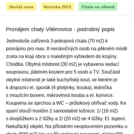
Skvělá cena
Novinka 2015
Chata na víkend
Pronájem chaty Vilémovice - podrobný popis
Jednoduše zařízená 3-pokojová chata (70 m2) k
pronájmu pro max. 8 nenáročných osob na pěkném místě
zcela na kraji obce s malebným výhledem do krajiny.
Chodba. Obytná místnost (30 m2) je vybavena sedací
soupravou, jídelním koutem pro 5 osob a TV. Součástí
obytné místnosti je také kuchyňský kout, ve kterém je
k dispozici el. sporák (4 plotýnky, trouba), lednička
s mrazícím boxem, mikrovlnná trouba a el. konvice.
Koupelna se sprchou a WC – průtokový ohřívač vody. Ke
spaní slouží hostům 2 samostatné ložnice: 1/ (16 m2)
s dvojlůžkem a 2 lůžky a 2/ (20 m2) se 4 lůžky. El. topení.
Nekuřácký objekt. Na přírodním neoploceném pozemku u