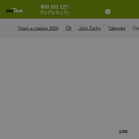
800 101 127
Po-Pá 8-17h
0
Chaty a chalupy 2026
ČR
Jižní Čechy
Táborsko
Ch
1/30