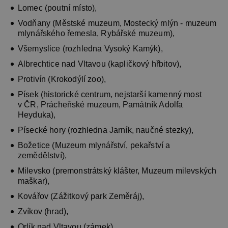
Lomec (poutní místo),
Vodňany (Městské muzeum, Mostecký mlýn - muzeum
mlynářského řemesla, Rybářské muzeum),
Všemyslice (rozhledna Vysoký Kamýk),
Albrechtice nad Vltavou (kapličkový hřbitov),
Protivín (Krokodýlí zoo),
Písek (historické centrum, nejstarší kamenný most
v ČR, Prácheňské muzeum, Památník Adolfa
Heyduka),
Písecké hory (rozhledna Jarník, naučné stezky),
Božetice (Muzeum mlynářství, pekařství a
zemědělství),
Milevsko (premonstrátský klášter, Muzeum milevských
maškar),
Kovářov (Zážitkový park Zeměráj),
Zvíkov (hrad),
Orlík nad Vltavou (zámek),