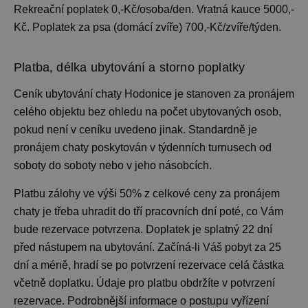
Rekreační poplatek 0,-Kč/osoba/den. Vratná kauce 5000,-
Kč. Poplatek za psa (domácí zvíře) 700,-Kč/zvíře/týden.
Platba, délka ubytování a storno poplatky
Ceník ubytování
chaty Hodonice je stanoven za pronájem
celého objektu bez ohledu na počet ubytovaných osob,
pokud není v ceníku uvedeno jinak. Standardně je
pronájem chaty
poskytován v týdenních turnusech od
soboty do soboty nebo v jeho násobcích.
Platbu zálohy ve výši 50% z celkové ceny za pronájem
chaty je třeba uhradit do tří pracovních dní poté, co Vám
bude rezervace potvrzena. Doplatek je splatný 22 dní
před nástupem na ubytování. Začíná-li Váš pobyt za 25
dní a méně, hradí se po potvrzení rezervace celá částka
včetně doplatku. Údaje pro platbu obdržíte v potvrzení
rezervace. Podrobnější informace o postupu vyřízení