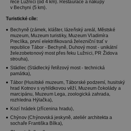
řece Lužnici (od 4 km). Restaurace a nákupy
v Bechyni (5 km).
Turistické cíle:
Bechyně (zámek, klášter, lázeňský areál, Městské
muzeum, Muzeum turistiky, Muzeum Vladimíra
Preclíka, první elektrifikovaná železniční trať v
republice Tábor - Bechyně, Duhový most - unikátní
železobetonový most přes řeku Lužnici, PR Židova
strouha),
Stádlec (Stádlecký řetězový most - technická
památka),
Tábor (Husitské muzeum, Táborské podzemí, husitský
hrad Kotnov s vyhlídkovou věží, Muzeum čokolády a
marcipánu, Muzeum Lega, zoologická zahrada,
rozhledna Hýlačka),
Kozí hrádek (zřícenina hradu),
Chýnov (Chýnovská jeskyně, ateliér architekta a
sochaře Františka Bílka),