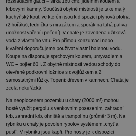
rozkládacím gauči – šířka 160 cm), jídelním koutem a
krbovými kamny. Součástí obytné místnosti je také malý
kuchyňský kout, ve kterém jsou k dispozici plynová plotna
(2 hořáky), lednička s mrazákem a sporák na tuhá paliva
(možnost vaření i pečení). V chatě je zavedena užitková
voda z vlastního vrtu. Pro přímou konzumaci nebo
k vaření doporučujeme používat vlastní balenou vodu.
Koupelna disponuje sprchovým koutem, umyvadlem a
WC – bojler 60 l. Z obytné místnosti vedou schody do
otevřené podkrovní ložnice s dvojlůžkem a 2
samostatnými lůžky. Topení: dřevem v kamnech. Chata je
zcela nekuřácká.
Na neoploceném pozemku u chaty (2000 m²) mohou
hosté využít pergolu s venkovním posezením, zahradní
krb, zahradní krb, ohniště a trampolínu (průměr 3 m). Na
rybníku u chaty je povolen rybolov systémem „chyť a
pusť“. V rybníku jsou kapři. Pro hosty je k dispozici