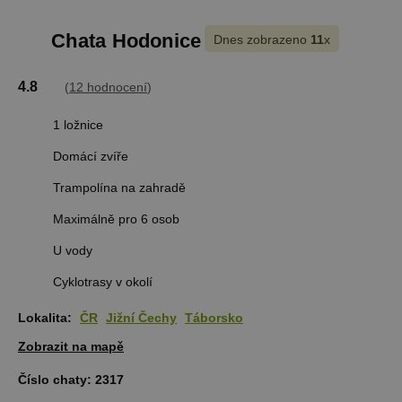
Chata Hodonice
Dnes zobrazeno
11
x
4.8
(
12 hodnocení
)
1 ložnice
Domácí zvíře
Trampolína na zahradě
Maximálně pro 6 osob
U vody
Cyklotrasy v okolí
Lokalita:
ČR
Jižní Čechy
Táborsko
Zobrazit na mapě
Číslo chaty:
2317