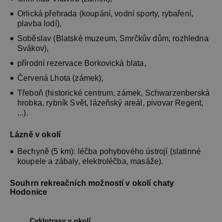
Orlická přehrada (koupání, vodní sporty, rybaření,
plavba lodí),
Soběslav (Blatské muzeum, Smrčkův dům, rozhledna
Svákov),
přírodní rezervace Borkovická blata,
Červená Lhota (zámek),
Třeboň (historické centrum, zámek, Schwarzenberská
hrobka, rybník Svět, lázeňský areál, pivovar Regent,
...).
Lázně v okolí
Bechyně (5 km): léčba pohybového ústrojí (slatinné
koupele a zábaly, elektroléčba, masáže).
Souhrn rekreačních možností v okolí chaty
Hodonice
Cyklotrasy v okolí