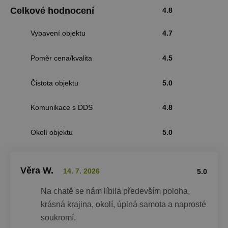
Celkové hodnocení
4.8
Vybavení objektu
4.7
Poměr cena/kvalita
4.5
Čistota objektu
5.0
Komunikace s DDS
4.8
Okolí objektu
5.0
Věra W.
14. 7. 2026
5.0
Na chatě se nám líbila především poloha,
krásná krajina, okolí, úplná samota a naprosté
soukromí.