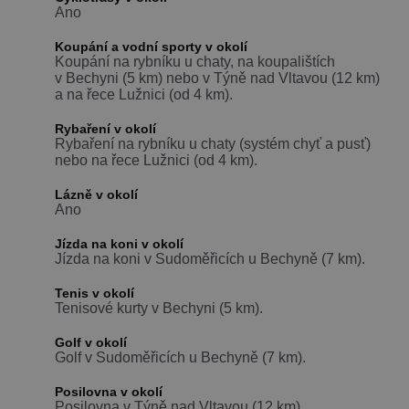
Ano
Koupání a vodní sporty v okolí
Koupání na rybníku u chaty, na koupalištích
v Bechyni (5 km) nebo v Týně nad Vltavou (12 km)
a na řece Lužnici (od 4 km).
Rybaření v okolí
Rybaření na rybníku u chaty (systém chyť a pusť)
nebo na řece Lužnici (od 4 km).
Lázně v okolí
Ano
Jízda na koni v okolí
Jízda na koni v Sudoměřicích u Bechyně (7 km).
Tenis v okolí
Tenisové kurty v Bechyni (5 km).
Golf v okolí
Golf v Sudoměřicích u Bechyně (7 km).
Posilovna v okolí
Posilovna v Týně nad Vltavou (12 km).