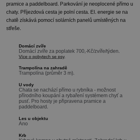
pramice a paddelboard. Parkování je neoplocené přímo u
chaty. Příjezdová cesta je polní cesta. El. energie se na
chatě získává pomocí solárních panelů umístěných na
střeše.
Domácí zvíře
Domácí zvíře za poplatek 700,-Kč/zvíře/týden.
Více o pobytech se psy
.
Trampolína na zahradě
Trampolína (průměr 3 m).
U vody
Chata se nachází přímo u rybníka - možnost
přírodního koupání a rybaření systémem chyť a
pusť. Pro hosty je připravena pramice a
paddelboard.
Les u objektu
Ano
Krb