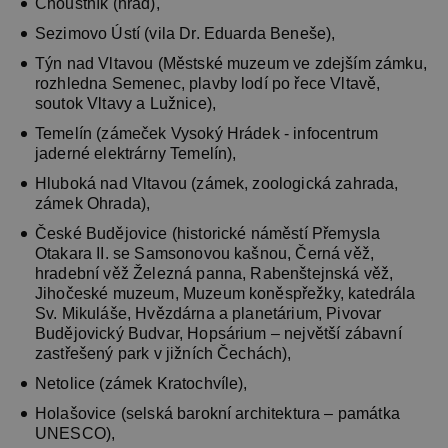
Choustník (hrad),
Sezimovo Ústí (vila Dr. Eduarda Beneše),
Týn nad Vltavou (Městské muzeum ve zdejším zámku,
rozhledna Semenec, plavby lodí po řece Vltavě,
soutok Vltavy a Lužnice),
Temelín (zámeček Vysoký Hrádek - infocentrum
jaderné elektrárny Temelín),
Hluboká nad Vltavou (zámek, zoologická zahrada,
zámek Ohrada),
České Budějovice (historické náměstí Přemysla
Otakara II. se Samsonovou kašnou, Černá věž,
hradební věž Železná panna, Rabenštejnská věž,
Jihočeské muzeum, Muzeum koněspřežky, katedrála
Sv. Mikuláše, Hvězdárna a planetárium, Pivovar
Budějovický Budvar, Hopsárium – největší zábavní
zastřešený park v jižních Čechách),
Netolice (zámek Kratochvíle),
Holašovice (selská barokní architektura – památka
UNESCO),