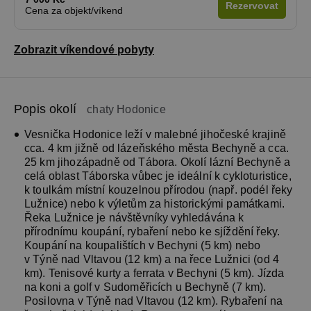
Rezervovat
Cena za objekt/víkend
Zobrazit víkendové pobyty
Popis okolí
chaty Hodonice
Vesnička Hodonice leží v malebné jihočeské krajině
cca. 4 km jižně od lázeňského města Bechyně a cca.
25 km jihozápadně od Tábora. Okolí lázní Bechyně a
celá oblast Táborska vůbec je ideální k cykloturistice,
k toulkám místní kouzelnou přírodou (např. podél řeky
Lužnice) nebo k výletům za historickými památkami.
Řeka Lužnice je návštěvníky vyhledávána k
přírodnímu koupání, rybaření nebo ke sjíždění řeky.
Koupání na koupalištích v Bechyni (5 km) nebo
v Týně nad Vltavou (12 km) a na řece Lužnici (od 4
km). Tenisové kurty a ferrata v Bechyni (5 km). Jízda
na koni a golf v Sudoměřicích u Bechyně (7 km).
Posilovna v Týně nad Vltavou (12 km). Rybaření na