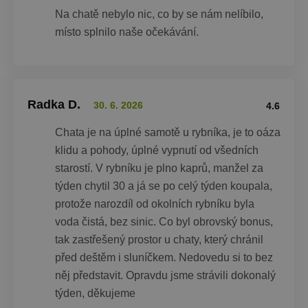
Na chatě nebylo nic, co by se nám nelíbilo,
místo splnilo naše očekávání.
Radka D.
30. 6. 2026
4.6
Chata je na úplné samotě u rybníka, je to oáza
klidu a pohody, úplné vypnutí od všedních
starostí. V rybníku je plno kaprů, manžel za
týden chytil 30 a já se po celý týden koupala,
protože narozdíl od okolních rybníku byla
voda čistá, bez sinic. Co byl obrovský bonus,
tak zastřešený prostor u chaty, který chránil
před deštěm i sluníčkem. Nedovedu si to bez
něj představit. Opravdu jsme strávili dokonalý
týden, děkujeme