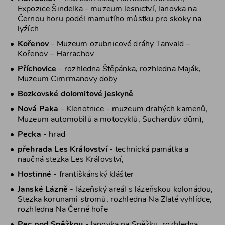
Expozice Šindelka - muzeum lesnictví, lanovka na
Černou horu podél mamutího můstku pro skoky na
lyžích
Kořenov
- Muzeum ozubnicové dráhy Tanvald –
Kořenov – Harrachov
Příchovice
- rozhledna Štěpánka, rozhledna Maják,
Muzeum Cimrmanovy doby
Bozkovské dolomitové jeskyně
Nová Paka
- Klenotnice - muzeum drahých kamenů,
Muzeum automobilů a motocyklů, Suchardův dům),
Pecka
- hrad
přehrada Les Království
- technická památka a
naučná stezka Les Království,
Hostinné
- františkánský klášter
Janské Lázně
- lázeňský areál s lázeňskou kolonádou,
Stezka korunami stromů, rozhledna Na Zlaté vyhlídce,
rozhledna Na Černé hoře