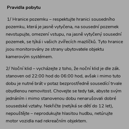
Pravidla pobytu
1/ Hranice pozemku – respektujte hranici sousedního
pozemku, která je jasně vytyčena, na sousední pozemek
nevstupujte, omezení vstupu, na jasně vytyčený sousední
pozemek, se týká i vašich zvířecích mazlíčků. Tyto hranice
jsou monitorovány ze strany ubytovatele objektu
kamerovým systémem.
2/ Noční klid – vycházejte z toho, že noční klid je dle zák.
stanoven od 22:00 hod do 06:00 hod, avšak i mimo tuto
dobu je nutné brát v potaz bezprostředně sousedící trvale
obydlenou nemovitost. Chovejte se tedy tak, abyste svým
jednáním i mimo stanovenou dobu nenarušovali dobré
sousedské vztahy. Nekřičte (netýká se dětí do 12 let),
nepouštějte – neprodukujte hlasitou hudbu, netúrujte
motor vozidla nad rekreačním objektem.