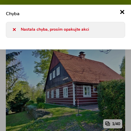
800 101 127
Po-Pá 8-17h
0
Chyba
Chaty a chalupy 2026
ČR
Východní Čechy
Krkonoše
Nastala chyba, prosím opakujte akci
1/40