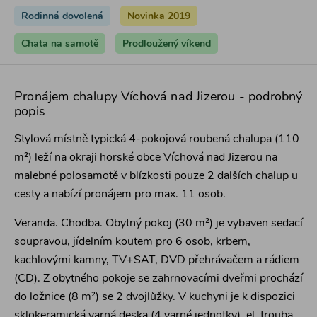
Rodinná dovolená
Novinka 2019
Chata na samotě
Prodloužený víkend
Pronájem chalupy Víchová nad Jizerou - podrobný
popis
Stylová místně typická 4-pokojová roubená chalupa (110
m²) leží na okraji horské obce Víchová nad Jizerou na
malebné polosamotě v blízkosti pouze 2 dalších chalup u
cesty a nabízí pronájem pro max. 11 osob.
Veranda. Chodba. Obytný pokoj (30 m²) je vybaven sedací
soupravou, jídelním koutem pro 6 osob, krbem,
kachlovými kamny, TV+SAT, DVD přehrávačem a rádiem
(CD). Z obytného pokoje se zahrnovacími dveřmi prochází
do ložnice (8 m²) se 2 dvojlůžky. V kuchyni je k dispozici
sklokeramická varná deska (4 varné jednotky), el. trouba,