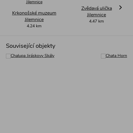
Zvědavá ulička
Krkonošské muzeum
Jilemnice
Další
Jilemnice
4.47 km
4.24 km
Související objekty