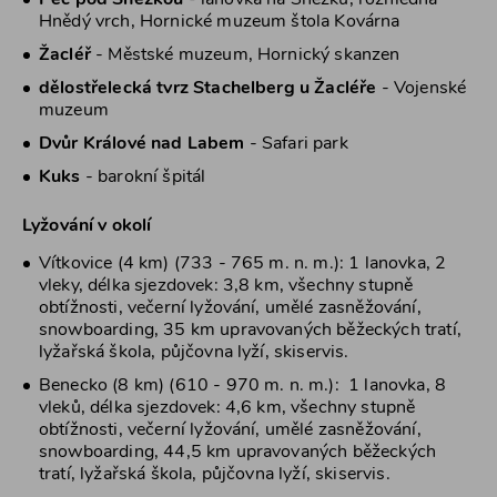
Pec pod Sněžkou
- lanovka na Sněžku, rozhledna
Hnědý vrch, Hornické muzeum štola Kovárna
Žacléř
- Městské muzeum, Hornický skanzen
dělostřelecká tvrz Stachelberg u Žacléře
- Vojenské
muzeum
Dvůr Králové nad Labem
- Safari park
Kuks
- barokní špitál
Lyžování v okolí
Vítkovice (4 km) (733 - 765 m. n. m.): 1 lanovka, 2
vleky, délka sjezdovek: 3,8 km, všechny stupně
obtížnosti, večerní lyžování, umělé zasněžování,
snowboarding, 35 km upravovaných běžeckých tratí,
lyžařská škola, půjčovna lyží, skiservis.
Benecko (8 km) (610 - 970 m. n. m.): 1 lanovka, 8
vleků, délka sjezdovek: 4,6 km, všechny stupně
obtížnosti, večerní lyžování, umělé zasněžování,
snowboarding, 44,5 km upravovaných běžeckých
tratí, lyžařská škola, půjčovna lyží, skiservis.