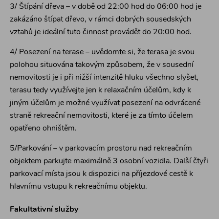
3/ Štípání dřeva – v době od 22:00 hod do 06:00 hod je
zakázáno štípat dřevo, v rámci dobrých sousedských
vztahů je ideální tuto činnost provádět do 20:00 hod.
4/ Posezení na terase – uvědomte si, že terasa je svou
polohou situována takovým způsobem, že v sousední
nemovitosti je i při nižší intenzitě hluku všechno slyšet,
terasu tedy využívejte jen k relaxačním účelům, kdy k
jiným účelům je možné využívat posezení na odvrácené
straně rekreační nemovitosti, které je za tímto účelem
opatřeno ohništěm.
5/Parkování – v parkovacím prostoru nad rekreačním
objektem parkujte maximálně 3 osobní vozidla. Další čtyři
parkovací místa jsou k dispozici na příjezdové cestě k
hlavnímu vstupu k rekreačnímu objektu.
Fakultativní služby