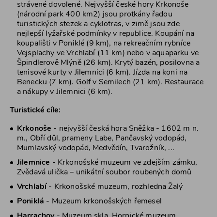
strávené dovolené. Nejvyšší české hory Krkonoše
(národní park 400 km2) jsou protkány řadou
turistických stezek a cyklotras, v zimě jsou zde
nejlepší lyžařské podmínky v republice. Koupání na
koupališti v Poniklé (9 km), na rekreačním rybníce
Vejsplachy ve Vrchlabí (11 km) nebo v aquaparku ve
Špindlerově Mlýně (26 km). Krytý bazén, posilovna a
tenisové kurty v Jilemnici (6 km). Jízda na koni na
Benecku (7 km). Golf v Semilech (21 km). Restaurace
a nákupy v Jilemnici (6 km).
Turistické cíle:
Krkonoše
- nejvyšší česká hora Sněžka - 1602 m n.
m., Obří důl, prameny Labe, Pančavský vodopád,
Mumlavský vodopád, Medvědín, Tvarožník, ...
Jilemnice
- Krkonošské muzeum ve zdejším zámku,
Zvědavá ulička – unikátní soubor roubených domů
Vrchlabí
- Krkonošské muzeum, rozhledna Žalý
Poniklá
- Muzeum krkonošských řemesel
Harrachov
- Muzeum skla, Hornické muzeum,