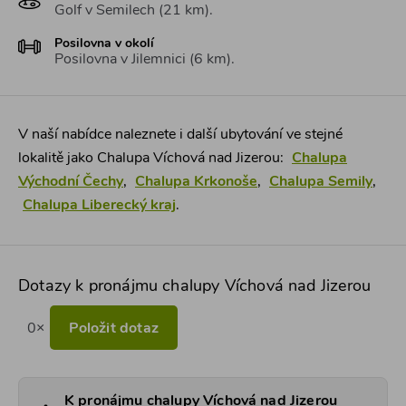
Golf v Semilech (21 km).
Posilovna v okolí
Posilovna v Jilemnici (6 km).
V naší nabídce naleznete i další ubytování ve stejné
lokalitě jako Chalupa Víchová nad Jizerou:
Chalupa
Východní Čechy
,
Chalupa Krkonoše
,
Chalupa Semily
,
Chalupa Liberecký kraj
.
Dotazy k pronájmu chalupy Víchová nad Jizerou
0×
Položit dotaz
K pronájmu chalupy Víchová nad Jizerou