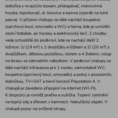
lednička s mrazícím boxem, překapávač, mikrovlnná
trouba, topinkovač, el. konvice a kamna (sporák na tuhá
paliva). V přízemí chalupy se dále nachází koupelna
(sprchový kout, umyvadlo a WC) a herna, kde je umístěn
stolní fotbálek, air hockey a elektronický terč. Z chodby
vede schodiště do podkroví, kde se nachází další 2
ložnice: 1/ (19 m²) s 2 dvojlůžky a lůžkem a 2/ (20 m²) s
dvojlůžkem, dětskou postýlkou, stolem a 4 židlemi; vstup
na terasu se zahradním nábytkem. V podkroví chalupy se
dále nachází infrasauna pro 1 osobu, samostatné WC,
koupelna (sprchový kout, umyvadlo) a pokoj s posezením,
ledničkou, TV+SAT a herní konzolí Playstation 4. V
chalupě je zavedeno připojení na internet (WI-FI).
K dispozici je rovněž pračka a sušička. Topení: centrální
na topný olej a dřevem v kamnech. Nekuřácký objekt. V
chalupě pozor na snížené stropy.