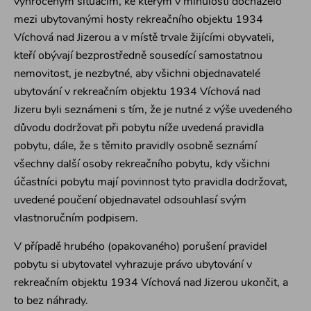
vyhroceným situacím, ke kterým v minulosti docházelo
mezi ubytovanými hosty rekreačního objektu 1934
Víchová nad Jizerou a v místě trvale žijícími obyvateli,
kteří obývají bezprostředně sousedící samostatnou
nemovitost, je nezbytné, aby všichni objednavatelé
ubytování v rekreačním objektu 1934 Víchová nad
Jizeru byli seznámeni s tím, že je nutné z výše uvedeného
důvodu dodržovat při pobytu níže uvedená pravidla
pobytu, dále, že s těmito pravidly osobně seznámí
všechny další osoby rekreačního pobytu, kdy všichni
účastníci pobytu mají povinnost tyto pravidla dodržovat,
uvedené poučení objednavatel odsouhlasí svým
vlastnoručním podpisem.
V případě hrubého (opakovaného) porušení pravidel
pobytu si ubytovatel vyhrazuje právo ubytování v
rekreačním objektu 1934 Víchová nad Jizerou ukončit, a
to bez náhrady.