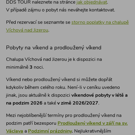
DDS TOUR naleznete na stránce
jak objednávat
.
V případě zájmu o pobyt nás neváhejte kontaktovat.
Před rezervací se seznamte se
storno poplatky na chalupě
Víchová nad Jizerou
.
Pobyty na víkend a prodloužený víkend
Chalupa Víchová nad Jizerou je k dispozici na
minimálně
3
noci
.
Víkend nebo prodloužený víkend si můžete dopřát
kdykoliv během celého roku. Není-li v ceníku uvedeno
jinak, jsou aktuálně k dispozici
víkendové pobyty v létě a
na podzim 2026
a také
v zimě 2026/2027
.
Mezi nejoblíbenější termíny pro prodloužený víkend na
podzim patří bezesporu
Prodloužený víkend v září na sv.
Václava
a
Podzimní prázdniny
.
Nejlukrativnějším