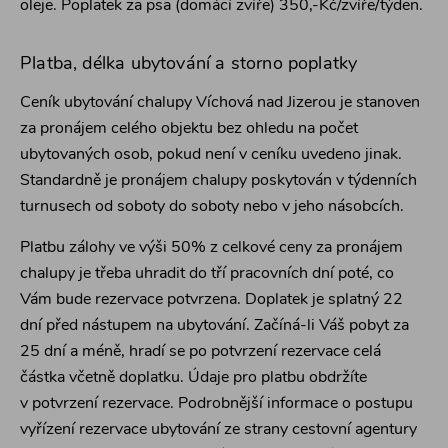
oleje. Poplatek za psa (domácí zvíře) 350,-Kč/zvíře/týden.
Platba, délka ubytování a storno poplatky
Ceník ubytování
chalupy Víchová nad Jizerou je stanoven
za pronájem celého objektu bez ohledu na počet
ubytovaných osob, pokud není v ceníku uvedeno jinak.
Standardně je pronájem chalupy
poskytován v týdenních
turnusech od soboty do soboty nebo v jeho násobcích.
Platbu zálohy ve výši 50% z celkové ceny za pronájem
chalupy je třeba uhradit do tří pracovních dní poté, co
Vám bude rezervace potvrzena. Doplatek je splatný 22
dní před nástupem na ubytování. Začíná-li Váš pobyt za
25 dní a méně, hradí se po potvrzení rezervace celá
částka včetně doplatku. Údaje pro platbu obdržíte
v potvrzení rezervace. Podrobnější informace o postupu
vyřízení rezervace ubytování ze strany cestovní agentury