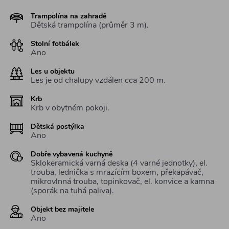
Trampolína na zahradě
Dětská trampolína (průměr 3 m).
Stolní fotbálek
Ano
Les u objektu
Les je od chalupy vzdálen cca 200 m.
Krb
Krb v obytném pokoji.
Dětská postýlka
Ano
Dobře vybavená kuchyně
Sklokeramická varná deska (4 varné jednotky), el.
trouba, lednička s mrazícím boxem, překapávač,
mikrovlnná trouba, topinkovač, el. konvice a kamna
(sporák na tuhá paliva).
Objekt bez majitele
Ano