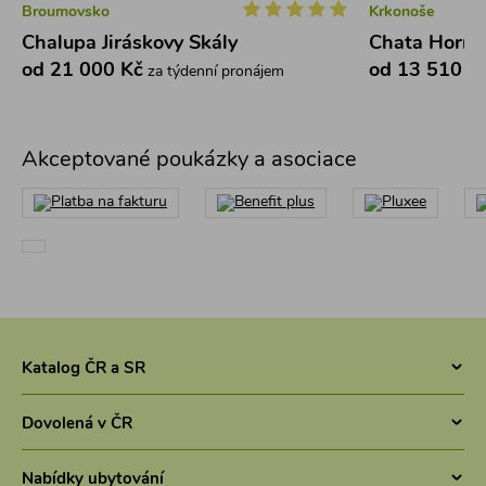
Broumovsko
Krkonoše
Chalupa Jiráskovy Skály
Chata Horní
od 21 000 Kč
od 13 510 K
za týdenní pronájem
Akceptované poukázky a asociace
Katalog ČR a SR
Chaty v ČR
Dovolená v ČR
Pronájem chaty jižní Čechy
Letní dovolená v Česku 2026 - Chaty a chalupy 2026
Chaty Šumava
Nabídky ubytování