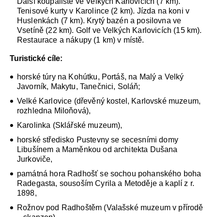
Další koupaliště ve Velkých Karlovicích (7 km).
Tenisové kurty v Karolince (2 km). Jízda na koni v
Huslenkách (7 km). Krytý bazén a posilovna ve
Vsetíně (22 km). Golf ve Velkých Karlovicích (15 km).
Restaurace a nákupy (1 km) v místě.
Turistické cíle:
horské túry na Kohútku, Portáš, na Malý a Velký
Javorník, Makytu, Tanečnici, Soláň;
Velké Karlovice (dřevěný kostel, Karlovské muzeum,
rozhledna Miloňová),
Karolinka (Sklářské muzeum),
horské středisko Pustevny se secesními domy
Libušínem a Maměnkou od architekta Dušana
Jurkoviče,
památná hora Radhošť se sochou pohanského boha
Radegasta, sousoším Cyrila a Metoděje a kaplí z r.
1898,
Rožnov pod Radhoštěm (Valašské muzeum v přírodě