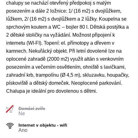
chalupy se nachází otevřený předpokoj s malým
posezením a dále 2 ložnice: 1/ (16 m2) s dvojlůžkem,
lůžkem, 2/ (16 m2) s dvojlůžkem a 2 lůžky. Koupelna se
sprchovým koutem a WC – bojler 80 l. Dětská postýlka a
2 dětské stoličky na vyžádání. Možnost připojení k
internetu (WI-FI). Topení: el. přímotopy a dřevem v
kamnech. Nekuřácký objekt. Při letní dovolené lze na
oplocené zahradě (2000 m2) využít altán s venkovním
posezením a večerním osvětlením, ohniště s lavičkami,
zahradní krb, trampolínu (Ø 4,5 m), skluzavku, houpačky,
pískoviště a dětský domeček. Neoplocené parkování.
Chalupa je ideální pro dovolenou s dětmi.
Domácí zvíře
Ne
Internet v objektu - wifi
Ano