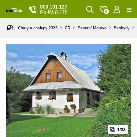
800 101 127
Po-Pá 8-17h
0
Chaty a chalupy 2026
ČR
Severní Morava
Beskydy
1/38