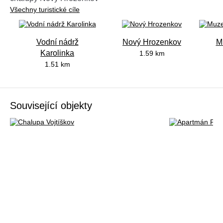
Všechny turistické cíle
Vodní nádrž
Nový Hrozenkov
M
Karolinka
1.59 km
1.51 km
Související objekty