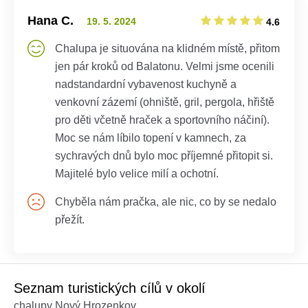
Hana C.
19. 5. 2024
4.6
Chalupa je situována na klidném místě, přitom
jen pár kroků od Balatonu. Velmi jsme ocenili
nadstandardní vybavenost kuchyně a
venkovní zázemí (ohniště, gril, pergola, hřiště
pro děti včetně hraček a sportovního náčiní).
Moc se nám líbilo topení v kamnech, za
sychravých dnů bylo moc příjemné přitopit si.
Majitelé bylo velice milí a ochotní.
Chyběla nám pračka, ale nic, co by se nedalo
přežít.
Seznam turistických cílů v okolí
chalupy Nový Hrozenkov