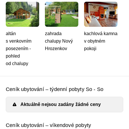
altán
zahrada
kachlová kamna
s venkovním
chalupy Nový
v obytném
posezením -
Hrozenkov
pokoji
pohled
od chalupy
Ceník ubytování – týdenní pobyty So - So
Aktuálně nejsou zadány žádné ceny
Ceník ubytování – víkendové pobyty