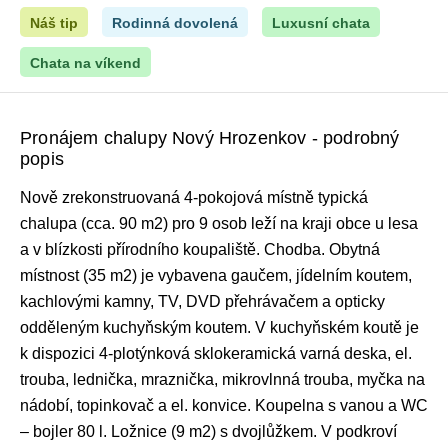
Náš tip
Rodinná dovolená
Luxusní chata
Chata na víkend
Pronájem chalupy Nový Hrozenkov - podrobný
popis
Nově zrekonstruovaná 4-pokojová místně typická
chalupa (cca. 90 m2) pro 9 osob leží na kraji obce u lesa
a v blízkosti přírodního koupaliště. Chodba. Obytná
místnost (35 m2) je vybavena gaučem, jídelním koutem,
kachlovými kamny, TV, DVD přehrávačem a opticky
odděleným kuchyňským koutem. V kuchyňském koutě je
k dispozici 4-plotýnková sklokeramická varná deska, el.
trouba, lednička, mraznička, mikrovlnná trouba, myčka na
nádobí, topinkovač a el. konvice. Koupelna s vanou a WC
– bojler 80 l. Ložnice (9 m2) s dvojlůžkem. V podkroví