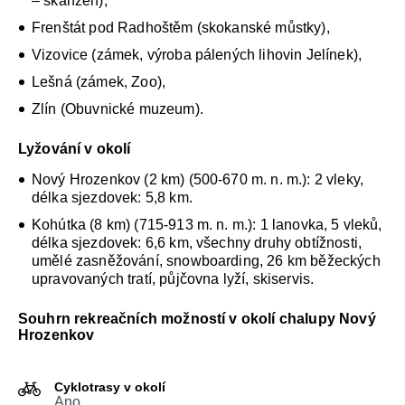
– skanzen),
Frenštát pod Radhoštěm (skokanské můstky),
Vizovice (zámek, výroba pálených lihovin Jelínek),
Lešná (zámek, Zoo),
Zlín (Obuvnické muzeum).
Lyžování v okolí
Nový Hrozenkov (2 km) (500-670 m. n. m.): 2 vleky,
délka sjezdovek: 5,8 km.
Kohútka (8 km) (715-913 m. n. m.): 1 lanovka, 5 vleků,
délka sjezdovek: 6,6 km, všechny druhy obtížnosti,
umělé zasněžování, snowboarding, 26 km běžeckých
upravovaných tratí, půjčovna lyží, skiservis.
Souhrn rekreačních možností v okolí chalupy Nový
Hrozenkov
Cyklotrasy v okolí
Ano