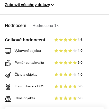
Zobrazit všechny dotazy
Hodnocení
Hodnoceno 1×
Celkové hodnocení
4.6
Vybavení objektu
4.0
Poměr cena/kvalita
5.0
Čistota objektu
4.0
Komunikace s DDS
5.0
Okolí objektu
5.0