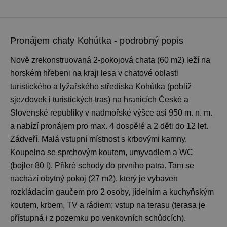
Pronájem chaty Kohútka - podrobný popis
Nově zrekonstruovaná 2-pokojová chata (60 m2) leží na
horském hřebeni na kraji lesa v chatové oblasti
turistického a lyžařského střediska Kohútka (poblíž
sjezdovek i turistických tras) na hranicích České a
Slovenské republiky v nadmořské výšce asi 950 m. n. m.
a nabízí pronájem pro max. 4 dospělé a 2 děti do 12 let.
Zádveří. Malá vstupní místnost s krbovými kamny.
Koupelna se sprchovým koutem, umyvadlem a WC
(bojler 80 l). Příkré schody do prvního patra. Tam se
nachází obytný pokoj (27 m2), který je vybaven
rozkládacím gaučem pro 2 osoby, jídelním a kuchyňským
koutem, krbem, TV a rádiem; vstup na terasu (terasa je
přístupná i z pozemku po venkovních schůdcích).