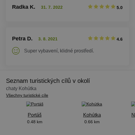
Radka K.
31. 7. 2022
5.0
Petra D.
3. 8. 2021
4.6
Super vybavení, klidné prostředí.
Seznam turistických cílů v okolí
chaty Kohútka
Všechny turistické cíle
Portáš
Kohútka
N
0.48 km
0.66 km