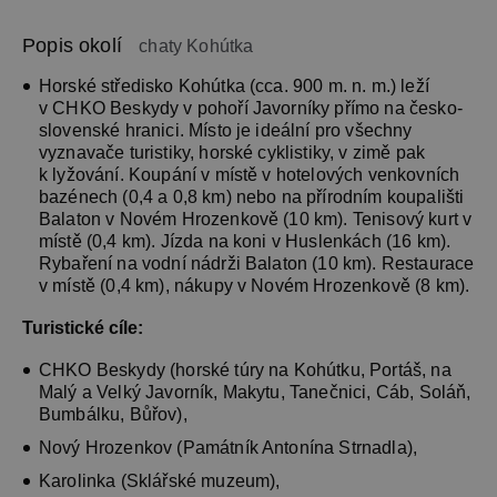
Popis okolí
chaty Kohútka
Horské středisko Kohútka (cca. 900 m. n. m.) leží
v CHKO Beskydy v pohoří Javorníky přímo na česko-
slovenské hranici. Místo je ideální pro všechny
vyznavače turistiky, horské cyklistiky, v zimě pak
k lyžování. Koupání v místě v hotelových venkovních
bazénech (0,4 a 0,8 km) nebo na přírodním koupališti
Balaton v Novém Hrozenkově (10 km). Tenisový kurt v
místě (0,4 km). Jízda na koni v Huslenkách (16 km).
Rybaření na vodní nádrži Balaton (10 km). Restaurace
v místě (0,4 km), nákupy v Novém Hrozenkově (8 km).
Turistické cíle:
CHKO Beskydy (horské túry na Kohútku, Portáš, na
Malý a Velký Javorník, Makytu, Tanečnici, Cáb, Soláň,
Bumbálku, Bůřov),
Nový Hrozenkov (Památník Antonína Strnadla),
Karolinka (Sklářské muzeum),