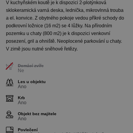
V kuchyňském koutě je k dispozici 2-plotýnková
sklokeramická varná deska, lednička, mikrovlnná trouba
a el. konvice. Z obytného pokoje vedou příkré schody do
podkrovní ložnice (16 m2) se 4 lůžky. Na přírodním
pozemku u chaty (800 m2) je k dispozici venkovní
posezení, gril a ohniště. Neoplocené parkování u chaty.
V zimě jsou nutné sněhové řetězy.
Domácí zvíře
Ne
Les u objektu
Ano
Krb
Ano
Objekt bez majitele
Ano
Povlečení