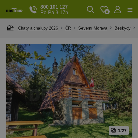
800 101 127
Po-Pá 8-17h
0
Chaty a chalupy 2026
ČR
Severní Morava
Beskydy
1/27