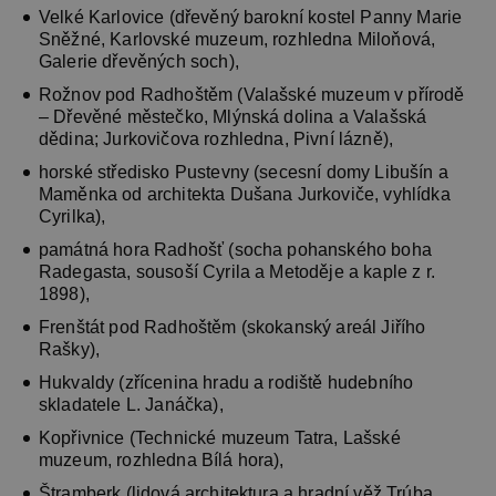
Velké Karlovice (dřevěný barokní kostel Panny Marie
Sněžné, Karlovské muzeum, rozhledna Miloňová,
Galerie dřevěných soch),
Rožnov pod Radhoštěm (Valašské muzeum v přírodě
– Dřevěné městečko, Mlýnská dolina a Valašská
dědina; Jurkovičova rozhledna, Pivní lázně),
horské středisko Pustevny (secesní domy Libušín a
Maměnka od architekta Dušana Jurkoviče, vyhlídka
Cyrilka),
památná hora Radhošť (socha pohanského boha
Radegasta, sousoší Cyrila a Metoděje a kaple z r.
1898),
Frenštát pod Radhoštěm (skokanský areál Jiřího
Rašky),
Hukvaldy (zřícenina hradu a rodiště hudebního
skladatele L. Janáčka),
Kopřivnice (Technické muzeum Tatra, Lašské
muzeum, rozhledna Bílá hora),
Štramberk (lidová architektura a hradní věž Trúba,