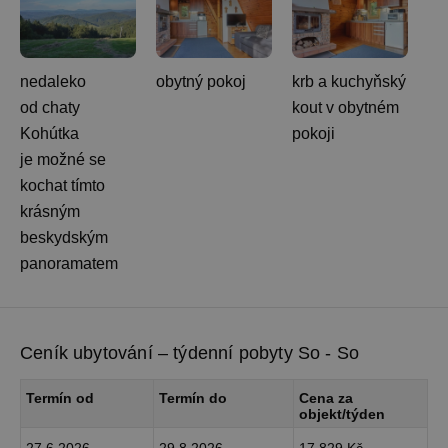
nedaleko
obytný pokoj
krb a kuchyňský
od chaty
kout v obytném
Kohútka
pokoji
je možné se
kochat tímto
krásným
beskydským
panoramatem
Ceník ubytování – týdenní pobyty So - So
Termín od
Termín do
Cena za
objekt/týden