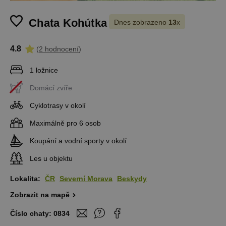
Chata Kohútka
Dnes zobrazeno
13
x
4.8
(
2 hodnocení
)
1 ložnice
Domácí zvíře
Cyklotrasy v okolí
Maximálně pro 6 osob
Koupání a vodní sporty v okolí
Les u objektu
Lokalita:
ČR
Severní Morava
Beskydy
Zobrazit na mapě
Číslo chaty:
0834