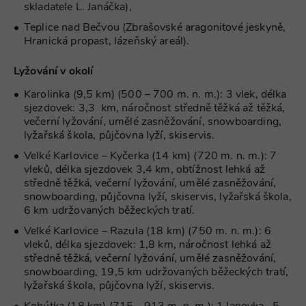
skladatele L. Janáčka),
CookieScriptConsent
1 měsíc
Tento soub
CookieScript
cookie použ
www.chaty-
Teplice nad Bečvou (Zbrašovské aragonitové jeskyně,
služba Cook
chalupy-
Hranická propast, lázeňský areál).
Script.com 
dds.cz
zapamatová
předvoleb
Lyžování v okolí
souhlasu se
soubory co
návštěvníků.
Karolinka (9,5 km) (500 – 700 m. n. m.): 3 vlek, délka
nutné, aby
sjezdovek: 3,3 km, náročnost středně těžká až těžká,
banner cook
Cookie-
večerní lyžování, umělé zasněžování, snowboarding,
Script.com
lyžařská škola, půjčovna lyží, skiservis.
fungoval
správně.
Velké Karlovice – Kyčerka (14 km) (720 m. n. m.): 7
vleků, délka sjezdovek 3,4 km, obtížnost lehká až
suid
1 rok
Uložení
Simplifi
jedinečného
Holdings Inc.
středně těžká, večerní lyžování, umělé zasněžování,
relace.
.simpli.fi
snowboarding, půjčovna lyží, skiservis, lyžařská škola,
_dc_gtm_UA-
.chaty-
55 sekund
Tento soub
6 km udržovaných běžeckých tratí.
1578163-15
chalupy-
cookie je
dds.cz
přidružen k
Velké Karlovice – Razula (18 km) (750 m. n. m.): 6
webům
vleků, délka sjezdovek: 1,8 km, náročnost lehká až
používající
Správce zna
středně těžká, večerní lyžování, umělé zasněžování,
Google k
snowboarding, 19,5 km udržovaných běžeckých tratí,
načtení dalš
lyžařská škola, půjčovna lyží, skiservis.
skriptů a k
na stránku.
Pokud je