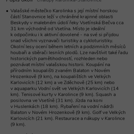
Popis okolí
chalupy Karolinka-Stanovnice
Valašské městečko Karolinka s její místní horskou
částí Stanovnice leží v chráněné krajinné oblasti
Beskydy v malebném údolí řeky Vsetínská Bečva cca
31 km východně od Vsetína. Místo je ideální
k odpočinku i k aktivní dovolené - na své si přijdou
snad všichni vyznavači turistiky a cykloturistiky.
Okolní lesy ocení během letních a podzimních měsíců
houbaři a sběrači lesních plodů. Lze navštívit také řadu
historických pamětihodností, rozhleden nebo
poznávat místní valašskou historii. Koupání na
přírodním koupališti zvaném Balaton v Novém
Hrozenkově (9 km), na koupalištích ve Velkých
Karlovicích (12 km) a ve Zděchově (25 km) nebo
v aquaparku Vodní svět ve Velkých Karlovicích (14
km). Tenisové kurty v Karolince (9 km). Squash a
posilovna ve Vsetíně (31 km). Jízda na koni
v Huslenkách (18 km). Rybaření na vodní nádrži
Balaton v Novém Hrozenkově (9 km). Golf ve Velkých
Karlovicích (21 km). Restaurace a nákupy v Karolince
(9 km).