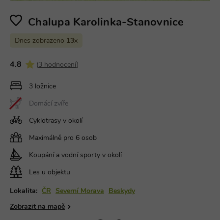
Chalupa Karolinka-Stanovnice
Dnes zobrazeno
13
x
4.8
(
3 hodnocení
)
3 ložnice
Domácí zvíře
Cyklotrasy v okolí
Maximálně pro 6 osob
Koupání a vodní sporty v okolí
Les u objektu
Lokalita:
ČR
Severní Morava
Beskydy
Zobrazit na mapě