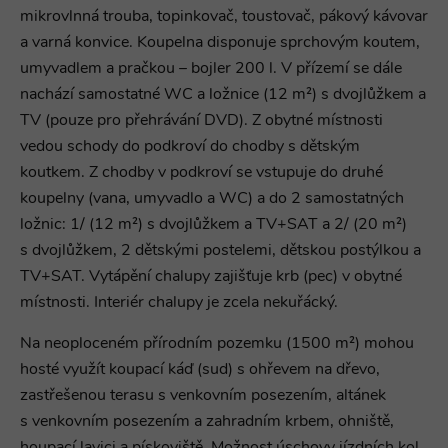
mikrovlnná trouba, topinkovač, toustovač, pákový kávovar
a varná konvice. Koupelna disponuje sprchovým koutem,
umyvadlem a pračkou – bojler 200 l. V přízemí se dále
nachází samostatné WC a ložnice (12 m²) s dvojlůžkem a
TV (pouze pro přehrávání DVD). Z obytné místnosti
vedou schody do podkroví do chodby s dětským
koutkem. Z chodby v podkroví se vstupuje do druhé
koupelny (vana, umyvadlo a WC) a do 2 samostatných
ložnic: 1/ (12 m²) s dvojlůžkem a TV+SAT a 2/ (20 m²)
s dvojlůžkem, 2 dětskými postelemi, dětskou postýlkou a
TV+SAT. Vytápění chalupy zajišťuje krb (pec) v obytné
místnosti. Interiér chalupy je zcela nekuřácký.
Na neoploceném přírodním pozemku (1500 m²) mohou
hosté využít koupací káď (sud) s ohřevem na dřevo,
zastřešenou terasu s venkovním posezením, altánek
s venkovním posezením a zahradním krbem, ohniště,