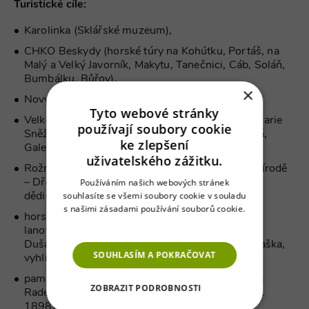
Turistické cíle:
Karolinka (Sklářské muzeum),
CHKO Beskydy (horské túry na Kohútku, Portáš, na
Malý a Velký Javorník, Makytu, Tanečnici, Cáb, Soláň,
Bumbálku, Bůřov),
×
Nový Hrozenkov (Památník Antonína Strnadla),
Tyto webové stránky
Velké Karlovice (dřevěný barokní kostel Panny Marie
používají soubory cookie
Sněžné, Karlovské muzeum, rozhledna Miloňová,
ke zlepšení
Galerie dřevěných soch),
uživatelského zážitku.
Rožnov pod Radhoštěm (Valašské muzeum v přírodě
Používáním našich webových stránek
– Dřevěné městečko, Mlýnská dolina a Valašská
souhlasíte se všemi soubory cookie v souladu
dědina; Jurkovičova rozhledna, Pivní lázně),
s našimi zásadami používání souborů cookie.
horské středisko Pustevny (turistické středisko,
Více informací
lanovka, secesní stavby Libušín a Maměnka od
Dušana Jurkoviče, rozhledna a visutá stezka Valaška,
SOUHLASÍM A POKRAČOVAT
vyhlídka Cyrilka),
památná hora Radhošť (socha pohanského boha
ZOBRAZIT PODROBNOSTI
Radegasta, sousoší Cyrila a Metoděje a kaple z r.
1898),