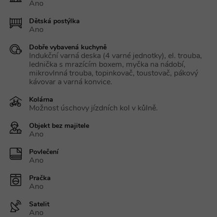
Ano
Dětská postýlka
Ano
Dobře vybavená kuchyně
Indukční varná deska (4 varné jednotky), el. trouba,
lednička s mrazícím boxem, myčka na nádobí,
mikrovlnná trouba, topinkovač, toustovač, pákový
kávovar a varná konvice.
Kolárna
Možnost úschovy jízdních kol v kůlně.
Objekt bez majitele
Ano
Povlečení
Ano
Pračka
Ano
Satelit
Ano