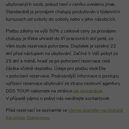
ubytovaných osob, pokud není v ceníku uvedeno jinak.
Standardně je pronájem chalupy
poskytován v týdenních
turnusech od soboty do soboty nebo v jeho násobcích.
Platbu zálohy ve výši 50% z celkové ceny za pronájem
chalupy je třeba uhradit do tří pracovních dní poté, co
Vám bude rezervace potvrzena. Doplatek je splatný 22
dní před nástupem na ubytování. Začíná-li Váš pobyt za
25 dní a méně, hradí se po potvrzení rezervace celá
částka včetně doplatku. Údaje pro platbu obdržíte
v potvrzení rezervace. Podrobnější informace o postupu
vyřízení rezervace ubytování ze strany cestovní agentury
DDS TOUR naleznete na stránce
jak objednávat
.
V případě zájmu o pobyt nás neváhejte kontaktovat.
Před rezervací se seznamte se
storno poplatky na chalupě
Karolinka-Stanovnice
.