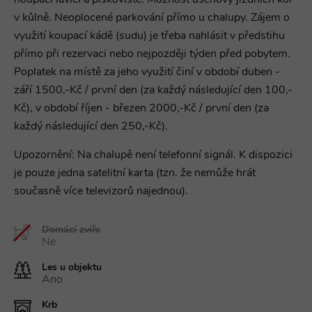
houpací lavici a pískoviště. Možnost úschovy jízdních kol
v kůlně. Neoplocené parkování přímo u chalupy. Zájem o
využití koupací kádě (sudu) je třeba nahlásit v předstihu
přímo při rezervaci nebo nejpozději týden před pobytem.
Poplatek na místě za jeho využití činí v období duben -
září 1500,-Kč / první den (za každý následující den 100,-
Kč), v období říjen - březen 2000,-Kč / první den (za
každý následující den 250,-Kč).
Upozornění: Na chalupě není telefonní signál. K dispozici
je pouze jedna satelitní karta (tzn. že nemůže hrát
současně více televizorů najednou).
Domácí zvíře
Ne
Les u objektu
Ano
Krb