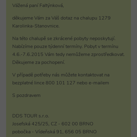
urtb_crit
ANTS
1 měsíc
.ants.vn
Vážená paní Faltýnková,
real_estate_view_721
www.chaty-chalupy-
13 hodin
děkujeme Vám za Váš dotaz na chalupu 1279
dds.cz
31 minut
criteo
1 rok
Outbrain Inc.
.meba.kr
Karolinka-Stanovnice.
real_estate_view_1020
www.chaty-chalupy-
13 hodin
dds.cz
31 minut
Na této chalupě se zkrácené pobyty neposkytují.
real_estate_view_1547
www.chaty-chalupy-
13 hodin
dds.cz
52 minut
Nabízíme pouze týdenní termíny. Pobyt v termínu
real_estate_view_818
www.chaty-chalupy-
13 hodin
4.6.-7.6.2015 Vám tedy nemůžeme zprostředkovat.
MUID
1 rok
Microsoft Corporation
dds.cz
31 minut
.bing.com
Děkujeme za pochopení.
real_estate_view_41
www.chaty-chalupy-
13 hodin
dds.cz
41 minut
V případě potřeby nás můžete kontaktovat na
gdpr
.aralego.com
1 rok
bezplatné lince 800 101 127 nebo e-mailem
uid-bp-159
StickyADS.tv
2 měsíce
ads.stickyadstv.com
S pozdravem
real_estate_view_897
www.chaty-chalupy-
13 hodin
dds.cz
33 minut
real_estate_view_992
www.chaty-chalupy-
13 hodin
DDS TOUR s.r.o.
dds.cz
33 minut
Josefská 425/25, CZ - 602 00 BRNO
real_estate_view_634
www.chaty-chalupy-
12 hodin
pobočka - Vídeňská 91, 656 05 BRNO
dds.cz
59 minut