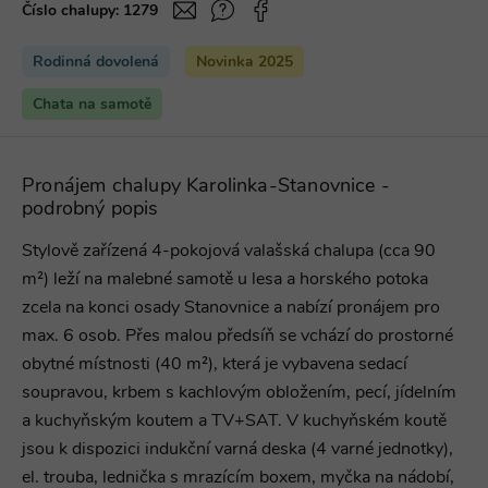
Číslo chalupy:
1279
Rodinná dovolená
Novinka 2025
Chata na samotě
Pronájem chalupy Karolinka-Stanovnice -
podrobný popis
Stylově zařízená 4-pokojová valašská chalupa (cca 90
m²) leží na malebné samotě u lesa a horského potoka
zcela na konci osady Stanovnice a nabízí pronájem pro
max. 6 osob. Přes malou předsíň se vchází do prostorné
obytné místnosti (40 m²), která je vybavena sedací
soupravou, krbem s kachlovým obložením, pecí, jídelním
a kuchyňským koutem a TV+SAT. V kuchyňském koutě
jsou k dispozici indukční varná deska (4 varné jednotky),
el. trouba, lednička s mrazícím boxem, myčka na nádobí,