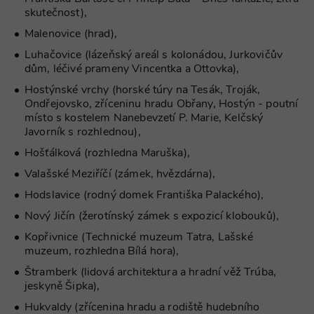
cookie správně používat.
skutečnost),
Provider
/
Název
Vyprší
Popis
Malenovice (hrad),
Doména
Luhačovice (lázeňský areál s kolonádou, Jurkovičův
PHPSESSID
Zavřením
Cookie
PHP.net
prohlížeče
generovaný
www.chaty-
dům, léčivé prameny Vincentka a Ottovka),
aplikacemi
chalupy-
založenými 
dds.cz
Hostýnské vrchy (horské túry na Tesák, Troják,
jazyce PHP.
Ondřejovsko, zříceninu hradu Obřany, Hostýn - poutní
Toto je
univerzální
místo s kostelem Nanebevzetí P. Marie, Kelčský
identifikáto
Javorník s rozhlednou),
používaný 
udržování
Hošťálková (rozhledna Maruška),
proměnnýc
relací uživat
Obvykle se
Valašské Meziříčí (zámek, hvězdárna),
jedná o
náhodně
Hodslavice (rodný domek Františka Palackého),
vygenerova
číslo, jeho
Nový Jičín (žerotínský zámek s expozicí klobouků),
použití můž
být specific
Kopřivnice (Technické muzeum Tatra, Lašské
pro daný w
muzeum, rozhledna Bílá hora),
ale dobrým
příkladem j
Google Privacy Policy
udržování
Štramberk (lidová architektura a hradní věž Trúba,
přihlášenéh
jeskyně Šipka),
stavu uživat
mezi
Hukvaldy (zřícenina hradu a rodiště hudebního
stránkami.