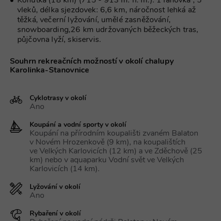
Kohútka (18 km) (715 - 913 m. n. m.): 1 lanovka , 5
použit, lze j
vleků, délka sjezdovek: 6,6 km, náročnost lehká až
považovat z
těžká, večerní lyžování, umělé zasněžování,
nezbytně
nutný, prot
snowboarding,26 km udržovaných běžeckých tras,
bez něj jiné
půjčovna lyží, skiservis.
skripty nem
fungovat
správně. Ko
Souhrn rekreačních možností v okolí chalupy
názvu je
jedinečné čí
Karolinka-Stanovnice
které je tak
identifikát
přidružené
účtu Googl
Cyklotrasy v okolí
Analytics.
Ano
na_id
1 rok
AddThis -
Oracle
Cookie
Koupání a vodní sporty v okolí
Corporation
související s
.addthis.com
Koupání na přírodním koupališti zvaném Balaton
tlačítkem
v Novém Hrozenkově (9 km), na koupalištích
sdílení Add
ve Velkých Karlovicích (12 km) a ve Zděchově (25
dostupným
webu
km) nebo v aquaparku Vodní svět ve Velkých
Karlovicích (14 km).
Lyžování v okolí
Ano
Název
Provider
/
Doména
Vyprší
Název
Provider
/
Doména
Vyprší
Popis
Rybaření v okolí
real_estate_view_1035
www.chaty-chalupy-
13 hodin
Provider
/