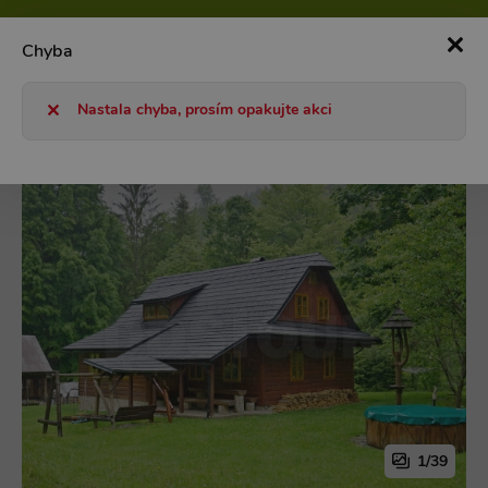
800 101 127
Po-Pá 8-17h
0
Chyba
Chaty a chalupy 2026
ČR
Severní Morava
Beskydy
Nastala chyba, prosím opakujte akci
1/39