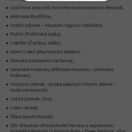
NEZBYTNĚ NUTNÉ SOUBORY
Lysá hora (nejvyšší hora Moravskoslezských Beskyd),
přehrada Bystřička,
VÝKONOVÉ SOUBORY
Vsetín (zámek – Muzeum regionu Valašsko),
SOUBORY CÍLENÍ
Pulčín (Pulčínské skály),
Lidečko (Čertovy skály),
FUNKČNÍ SOUBORY
Horní Lideč (Mechanický betlém),
NEZAŘAZENÉ SOUBORY
Seninka (rozhledna Vartovna),
Valašské Klobouky (Městské muzeum, rozhledna
Královec),
Vizovice (zámek, výroba pálených lihovin Jelínek –
Nezbytně nutné soubory
možnost exkurzí),
Výkonové soubory
Soubory cílení
Lešná (zámek, Zoo),
Funkční soubory
Nezařazené soubory
Lukov (hrad),
Nezbytně nutné soubory cookie umožňují
Štípa (poutní kostel),
základní funkce webových stránek, jako je
přihlášení uživatele a správa účtu. Webové
Zlín (Muzeum Jihovýchodní Moravy s expozicemi
stránky nelze bez nezbytně nutných souborů
Františka Bartoše či Princip Baťa – Dnes fantazie, zítra