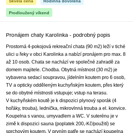
Skvělá cena
Rodinná dovolená
Prodloužený víkend
Pronájem chaty Karolinka - podrobný popis
Prostorná 4-pokojová rekreační chata (90 m2) leží v tiché
ulici u řeky v obci Karolinka a nabízí pronájem pro max. 8
až 10 osob. Chata se nachází ve společné zahradě za
domem majitele. Chodba. Obytná místnost (30 m2) je
vybavena sedací soupravou, jídelním koutem pro 6 osob,
TV a opticky odděleným kuchyňským koutem, přes který
se do obytné místnosti vstupuje; vstup na terasu.
V kuchyňském koutě je k dispozici plynový sporák (4
hořáky, trouba), lednička, mikrovlnná trouba a el. konvice.
Koupelna s vanou, umyvadlem a WC. V suterénu je v
zimě k dispozici sauna (poplatek 200,-Kč/použití) se
sprchovým koutem. V prvním patře se nachází koupelna