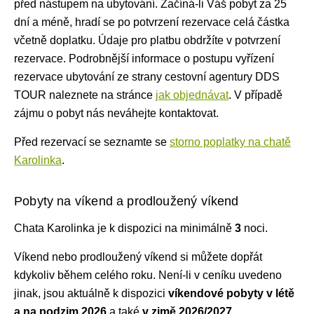
před nástupem na ubytování. Začíná-li Váš pobyt za 25
dní a méně, hradí se po potvrzení rezervace celá částka
včetně doplatku. Údaje pro platbu obdržíte v potvrzení
rezervace. Podrobnější informace o postupu vyřízení
rezervace ubytování ze strany cestovní agentury DDS
TOUR naleznete na stránce
jak objednávat
. V případě
zájmu o pobyt nás neváhejte kontaktovat.
Před rezervací se seznamte se
storno poplatky na chatě
Karolinka
.
Pobyty na víkend a prodloužený víkend
Chata Karolinka je k dispozici na minimálně
3
noci
.
Víkend nebo prodloužený víkend si můžete dopřát
kdykoliv během celého roku. Není-li v ceníku uvedeno
jinak, jsou aktuálně k dispozici
víkendové pobyty v létě
a na podzim 2026
a také
v zimě 2026/2027
.