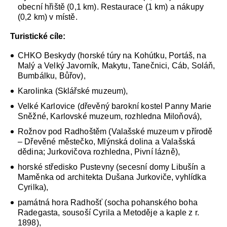
obecní hřiště (0,1 km). Restaurace (1 km) a nákupy
(0,2 km) v místě.
Turistické cíle:
CHKO Beskydy (horské túry na Kohútku, Portáš, na
Malý a Velký Javorník, Makytu, Tanečnici, Cáb, Soláň,
Bumbálku, Bůřov),
Karolinka (Sklářské muzeum),
Velké Karlovice (dřevěný barokní kostel Panny Marie
Sněžné, Karlovské muzeum, rozhledna Miloňová),
Rožnov pod Radhoštěm (Valašské muzeum v přírodě
– Dřevěné městečko, Mlýnská dolina a Valašská
dědina; Jurkovičova rozhledna, Pivní lázně),
horské středisko Pustevny (secesní domy Libušín a
Maměnka od architekta Dušana Jurkoviče, vyhlídka
Cyrilka),
památná hora Radhošť (socha pohanského boha
Radegasta, sousoší Cyrila a Metoděje a kaple z r.
1898),