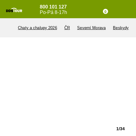
800 101 127
Po-Pá 8-17h
0
Chaty a chalupy 2026
ČR
Severní Morava
Beskydy
1/34