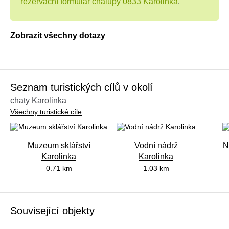
rezervační formulář chalupy 0833 Karolinka
.
Zobrazit všechny dotazy
Seznam turistických cílů v okolí
chaty Karolinka
Všechny turistické cíle
Muzeum sklářství
Vodní nádrž
N
Karolinka
Karolinka
0.71 km
1.03 km
Související objekty