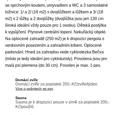
se sprchovým koutem, umyvadlem a WC a 3 samostatné
ložnice: 1/ a 2/ (16 m2) s dvojlůžkem a lůžkem a 3/ (18
m2) s 2 lůžky a 2 dvojlůžky (dvojlůžka jsou jen 130 cm
široká ideální vždy pouze pro 1 osobu). Dětská postýlka
k vypůjčení. Plynové centrální topení. Nekuřácký objekt.
Na oplocené zahradě (250 m2) je k dispozici pergola s
venkovním posezením a zahradním krbem. Oplocené
parkování. Hned za zahradou vede cyklostezka Bečva
(místo je tedy ideální pro cykloturisty). Povolena jsou jen
malá psí plemena (do 30 cm). Povolen je max. 1 pes.
Domácí zvíře
Domácí zvíře za poplatek 350,-Kč/zvíře/týden.
Více o pobytech se psy
.
Sauna
Sauna je k dispozici pouze v zimě za poplatek 200,-
Kč/použití.