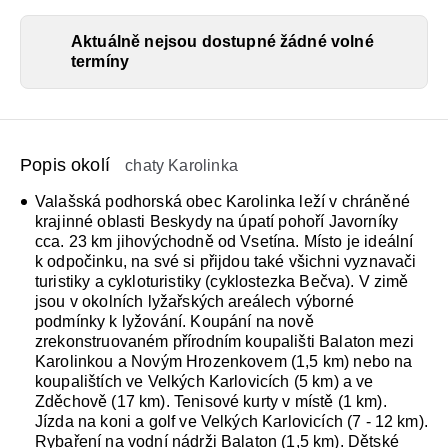
Aktuálně nejsou dostupné žádné volné
termíny
Popis okolí
chaty Karolinka
Valašská podhorská obec Karolinka leží v chráněné
krajinné oblasti Beskydy na úpatí pohoří Javorníky
cca. 23 km jihovýchodně od Vsetína. Místo je ideální
k odpočinku, na své si přijdou také všichni vyznavači
turistiky a cykloturistiky (cyklostezka Bečva). V zimě
jsou v okolních lyžařských areálech výborné
podmínky k lyžování. Koupání na nově
zrekonstruovaném přírodním koupališti Balaton mezi
Karolinkou a Novým Hrozenkovem (1,5 km) nebo na
koupalištích ve Velkých Karlovicích (5 km) a ve
Zděchově (17 km). Tenisové kurty v místě (1 km).
Jízda na koni a golf ve Velkých Karlovicích (7 - 12 km).
Rybaření na vodní nádrži Balaton (1,5 km). Dětské