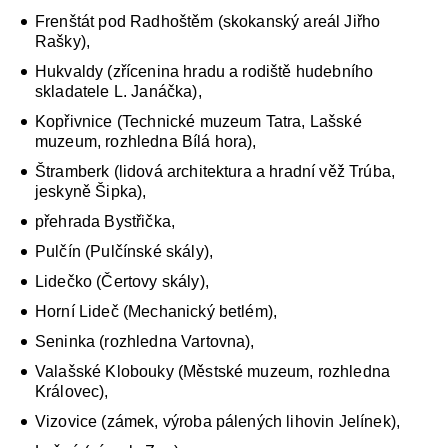
Frenštát pod Radhoštěm (skokanský areál Jiřho
Rašky),
Hukvaldy (zřícenina hradu a rodiště hudebního
skladatele L. Janáčka),
Kopřivnice (Technické muzeum Tatra, Lašské
muzeum, rozhledna Bílá hora),
Štramberk (lidová architektura a hradní věž Trúba,
jeskyně Šipka),
přehrada Bystřička,
Pulčín (Pulčínské skály),
Lidečko (Čertovy skály),
Horní Lideč (Mechanický betlém),
Seninka (rozhledna Vartovna),
Valašské Klobouky (Městské muzeum, rozhledna
Královec),
Vizovice (zámek, výroba pálených lihovin Jelínek),