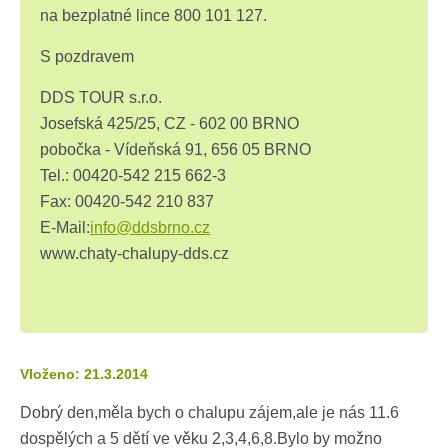
na bezplatné lince 800 101 127.
S pozdravem
DDS TOUR s.r.o.
Josefská 425/25, CZ - 602 00 BRNO
pobočka - Vídeňská 91, 656 05 BRNO
Tel.: 00420-542 215 662-3
F
ax: 00420-542 210 837
E-Mail:
info@ddsbrno.cz
www.chaty-chalupy-dds.cz
Vloženo: 21.3.2014
Dobrý den,měla bych o chalupu zájem,ale je nás 11.6
dospělých a 5 dětí ve věku 2,3,4,6,8.Bylo by možno