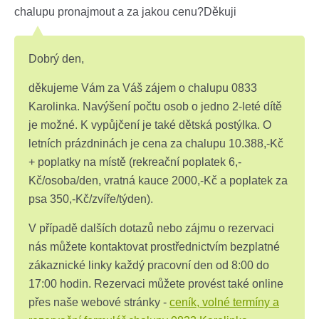
chalupu pronajmout a za jakou cenu?Děkuji
Dobrý den,
děkujeme Vám za Váš zájem o chalupu 0833
Karolinka. Navýšení počtu osob o jedno 2-leté dítě
je možné. K vypůjčení je také dětská postýlka. O
letních prázdninách je cena za chalupu 10.388,-Kč
+ poplatky na místě (rekreační poplatek 6,-
Kč/osoba/den, vratná kauce 2000,-Kč a poplatek za
psa 350,-Kč/zvíře/týden).
V případě dalších dotazů nebo zájmu o rezervaci
nás můžete kontaktovat prostřednictvím bezplatné
zákaznické linky každý pracovní den od 8:00 do
17:00 hodin. Rezervaci můžete provést také online
přes naše webové stránky -
ceník, volné termíny a