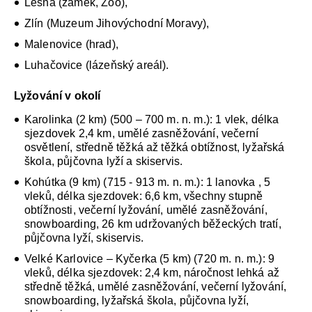
Lešná (zámek, Zoo),
Zlín (Muzeum Jihovýchodní Moravy),
Malenovice (hrad),
Luhačovice (lázeňský areál).
Lyžování v okolí
Karolinka (2 km) (500 – 700 m. n. m.): 1 vlek, délka
sjezdovek 2,4 km, umělé zasněžování, večerní
osvětlení, středně těžká až těžká obtížnost, lyžařská
škola, půjčovna lyží a skiservis.
Kohútka (9 km) (715 - 913 m. n. m.): 1 lanovka , 5
vleků, délka sjezdovek: 6,6 km, všechny stupně
obtížnosti, večerní lyžování, umělé zasněžování,
snowboarding, 26 km udržovaných běžeckých tratí,
půjčovna lyží, skiservis.
Velké Karlovice – Kyčerka (5 km) (720 m. n. m.): 9
vleků, délka sjezdovek: 2,4 km, náročnost lehká až
středně těžká, umělé zasněžování, večerní lyžování,
snowboarding, lyžařská škola, půjčovna lyží,