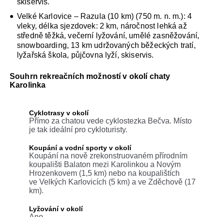
skiservis.
Velké Karlovice – Razula (10 km) (750 m. n. m.): 4
vleky, délka sjezdovek: 2 km, náročnost lehká až
středně těžká, večerní lyžování, umělé zasněžování,
snowboarding, 13 km udržovaných běžeckých tratí,
lyžařská škola, půjčovna lyží, skiservis.
Souhrn rekreačních možností v okolí chaty
Karolinka
Cyklotrasy v okolí
Přímo za chatou vede cyklostezka Bečva. Místo
je tak ideální pro cykloturisty.
Koupání a vodní sporty v okolí
Koupání na nově zrekonstruovaném přírodním
koupališti Balaton mezi Karolinkou a Novým
Hrozenkovem (1,5 km) nebo na koupalištích
ve Velkých Karlovicích (5 km) a ve Zděchově (17
km).
Lyžování v okolí
Ano