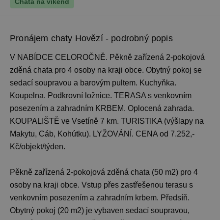
Chata na víkend
Pronájem chaty Hovězí - podrobný popis
V NABÍDCE CELOROČNĚ. Pěkně zařízená 2-pokojová
zděná chata pro 4 osoby na kraji obce. Obytný pokoj se
sedací soupravou a barovým pultem. Kuchyňka.
Koupelna. Podkrovní ložnice. TERASA s venkovním
posezením a zahradním KRBEM. Oplocená zahrada.
KOUPALIŠTĚ ve Vsetíně 7 km. TURISTIKA (výšlapy na
Makytu, Cáb, Kohútku). LYŽOVÁNÍ. CENA od 7.252,-
Kč/objekt/týden.
Pěkně zařízená 2-pokojová zděná chata (50 m2) pro 4
osoby na kraji obce. Vstup přes zastřešenou terasu s
venkovním posezením a zahradním krbem. Předsíň.
Obytný pokoj (20 m2) je vybaven sedací soupravou,