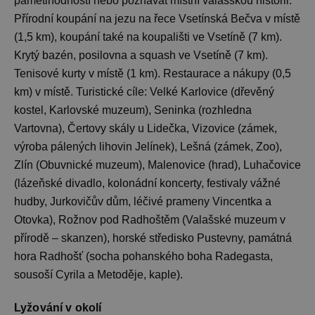
pamětihodností nebo poznávat místní valašskou historii.
Přírodní koupání na jezu na řece Vsetínská Bečva v místě
(1,5 km), koupání také na koupališti ve Vsetíně (7 km).
Krytý bazén, posilovna a squash ve Vsetíně (7 km).
Tenisové kurty v místě (1 km). Restaurace a nákupy (0,5
km) v místě. Turistické cíle: Velké Karlovice (dřevěný
kostel, Karlovské muzeum), Seninka (rozhledna
Vartovna), Čertovy skály u Lidečka, Vizovice (zámek,
výroba pálených lihovin Jelínek), Lešná (zámek, Zoo),
Zlín (Obuvnické muzeum), Malenovice (hrad), Luhačovice
(lázeňské divadlo, kolonádní koncerty, festivaly vážné
hudby, Jurkovičův dům, léčivé prameny Vincentka a
Otovka), Rožnov pod Radhoštěm (Valašské muzeum v
přírodě – skanzen), horské středisko Pustevny, památná
hora Radhošť (socha pohanského boha Radegasta,
sousoší Cyrila a Metoděje, kaple).
Lyžování v okolí