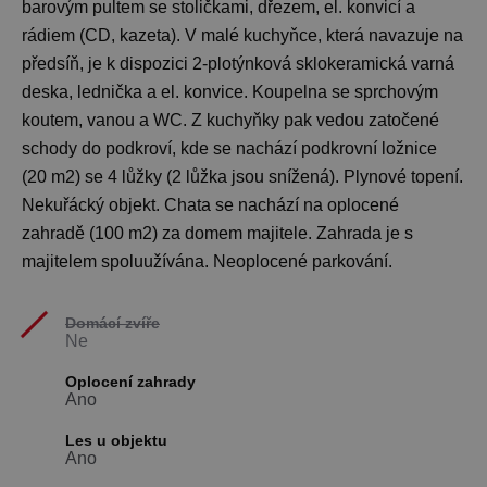
barovým pultem se stoličkami, dřezem, el. konvicí a
rádiem (CD, kazeta). V malé kuchyňce, která navazuje na
předsíň, je k dispozici 2-plotýnková sklokeramická varná
deska, lednička a el. konvice. Koupelna se sprchovým
koutem, vanou a WC. Z kuchyňky pak vedou zatočené
schody do podkroví, kde se nachází podkrovní ložnice
(20 m2) se 4 lůžky (2 lůžka jsou snížená). Plynové topení.
Nekuřácký objekt. Chata se nachází na oplocené
zahradě (100 m2) za domem majitele. Zahrada je s
majitelem spoluužívána. Neoplocené parkování.
Domácí zvíře
Ne
Oplocení zahrady
Ano
Les u objektu
Ano