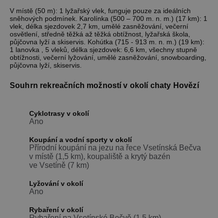
V místě (50 m): 1 lyžařský vlek, funguje pouze za ideálních
sněhových podmínek. Karolínka (500 – 700 m. n. m.) (17 km): 1
vlek, délka sjezdovek 2,7 km, umělé zasněžování, večerní
osvětlení, středně těžká až těžká obtížnost, lyžařská škola,
půjčovna lyží a skiservis. Kohútka (715 - 913 m. n. m.) (19 km):
1 lanovka , 5 vleků, délka sjezdovek: 6,6 km, všechny stupně
obtížnosti, večerní lyžování, umělé zasněžování, snowboarding,
půjčovna lyží, skiservis.
Souhrn rekreačních možností v okolí chaty Hovězí
Cyklotrasy v okolí
Ano
Koupání a vodní sporty v okolí
Přírodní koupání na jezu na řece Vsetínská Bečva
v místě (1,5 km), koupaliště a krytý bazén
ve Vsetíně (7 km)
Lyžování v okolí
Ano
Rybaření v okolí
Rybaření na Vsetínské Bečvě (1,5 km)