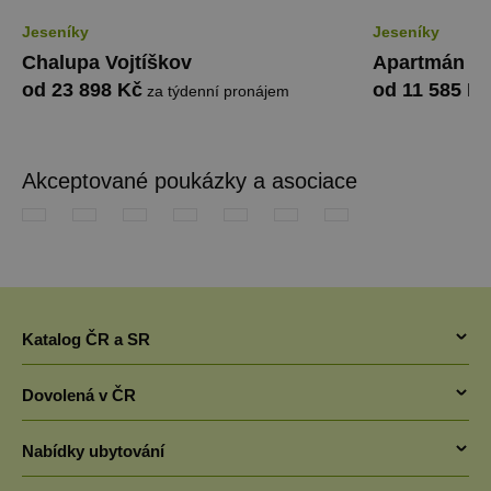
Jeseníky
Jeseníky
Chalupa Vojtíškov
Apartmán Pe
od 23 898 Kč
od 11 585 K
za týdenní pronájem
Akceptované poukázky a asociace
Katalog ČR a SR
Chaty v ČR
Dovolená v ČR
Pronájem chaty jižní Čechy
Letní dovolená v Česku 2026 - Chaty a chalupy 2026
Chaty Šumava
Nabídky ubytování
Dovolená se psem
Chaty a chalupy Lipno