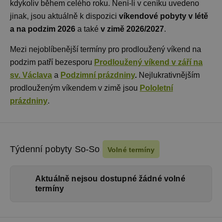
kdykoliv během celého roku. Není-li v ceníku uvedeno
jinak, jsou aktuálně k dispozici
víkendové pobyty v létě
a na podzim 2026
a také
v zimě 2026/2027
.
Mezi nejoblíbenější termíny pro prodloužený víkend na
podzim patří bezesporu
Prodloužený víkend v září na
sv. Václava
a
Podzimní prázdniny
.
Nejlukrativnějším
prodlouženým víkendem v zimě jsou
Pololetní
prázdniny
.
Týdenní pobyty So-So
Volné termíny
Aktuálně nejsou dostupné žádné volné
termíny