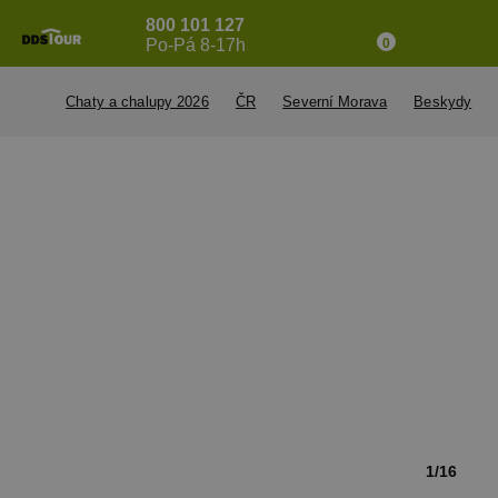
800 101 127
Po-Pá 8-17h
0
Chaty a chalupy 2026
ČR
Severní Morava
Beskydy
1/16