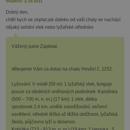
Vloženo: 2.10.2011
Dobrý den,
chtěl bych se zeptat jak daleko od vaší chaty se nachází
nějaký solidní vlek nebo lyžařské středisko
Vážený pane Zapletal,
děkujeme Vám za dotaz na chatu Hovězí č. 1152.
Lyžování: V místě (50 m): 1 lyžařský vlek, funguje
pouze za ideálních sněhových podmínek. Karolínka
(500 – 700 m. n. m.) (17 km): 1 vlek, délka
sjezdovek 2,4 km, umělé zasněžování, večerní
osvětlení, středně těžká až těžká obtížnost, lyžařská
škola, půjčovna lyží a skiservis.
Kohútka (715 - 913 m. n. m.) (19 km): 1 lanovka , 5