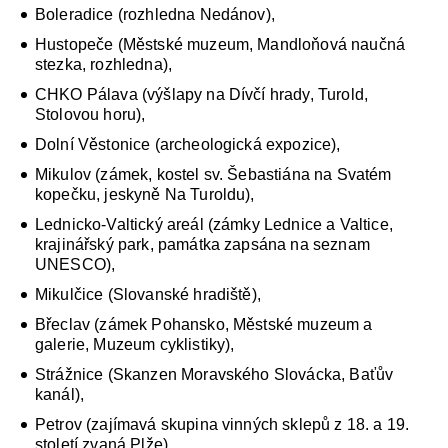
Boleradice (rozhledna Nedánov),
Hustopeče (Městské muzeum, Mandloňová naučná
stezka, rozhledna),
CHKO Pálava (výšlapy na Dívčí hrady, Turold,
Stolovou horu),
Dolní Věstonice (archeologická expozice),
Mikulov (zámek, kostel sv. Šebastiána na Svatém
kopečku, jeskyně Na Turoldu),
Lednicko-Valtický areál (zámky Lednice a Valtice,
krajinářský park, památka zapsána na seznam
UNESCO),
Mikulčice (Slovanské hradiště),
Břeclav (zámek Pohansko, Městské muzeum a
galerie, Muzeum cyklistiky),
Strážnice (Skanzen Moravského Slovácka, Baťův
kanál),
Petrov (zajímavá skupina vinných sklepů z 18. a 19.
století zvaná Plže),