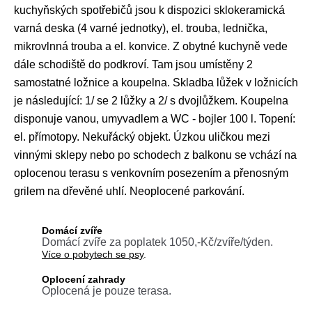
kuchyňských spotřebičů jsou k dispozici sklokeramická
varná deska (4 varné jednotky), el. trouba, lednička,
mikrovlnná trouba a el. konvice. Z obytné kuchyně vede
dále schodiště do podkroví. Tam jsou umístěny 2
samostatné ložnice a koupelna. Skladba lůžek v ložnicích
je následující: 1/ se 2 lůžky a 2/ s dvojlůžkem. Koupelna
disponuje vanou, umyvadlem a WC - bojler 100 l. Topení:
el. přímotopy. Nekuřácký objekt. Úzkou uličkou mezi
vinnými sklepy nebo po schodech z balkonu se vchází na
oplocenou terasu s venkovním posezením a přenosným
grilem na dřevěné uhlí. Neoplocené parkování.
Domácí zvíře
Domácí zvíře za poplatek 1050,-Kč/zvíře/týden.
Více o pobytech se psy
.
Oplocení zahrady
Oplocená je pouze terasa.