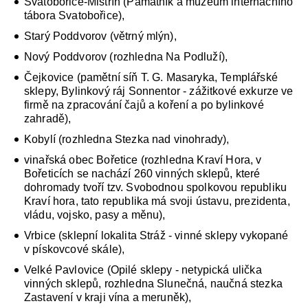
Svatobořice-Mistřín (Památník a muzeum internačního
tábora Svatobořice),
Starý Poddvorov (větrný mlýn),
Nový Poddvorov (rozhledna Na Podluží),
Čejkovice (pamětní síň T. G. Masaryka, Templářské
sklepy, Bylinkový ráj Sonnentor - zážitkové exkurze ve
firmě na zpracování čajů a koření a po bylinkové
zahradě),
Kobylí (rozhledna Stezka nad vinohrady),
vinařská obec Bořetice (rozhledna Kraví Hora, v
Bořeticích se nachází 260 vinných sklepů, které
dohromady tvoří tzv. Svobodnou spolkovou republiku
Kraví hora, tato republika má svoji ústavu, prezidenta,
vládu, vojsko, pasy a měnu),
Vrbice (sklepní lokalita Stráž - vinné sklepy vykopané
v pískovcové skále),
Velké Pavlovice (Opilé sklepy - netypická ulička
vinných sklepů, rozhledna Slunečná, naučná stezka
Zastavení v kraji vína a meruněk),