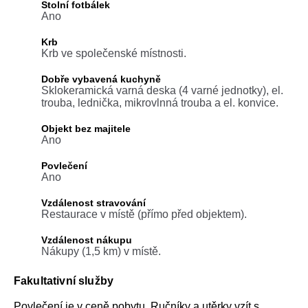
Stolní fotbálek
Ano
Krb
Krb ve společenské místnosti.
Dobře vybavená kuchyně
Sklokeramická varná deska (4 varné jednotky), el.
trouba, lednička, mikrovlnná trouba a el. konvice.
Objekt bez majitele
Ano
Povlečení
Ano
Vzdálenost stravování
Restaurace v místě (přímo před objektem).
Vzdálenost nákupu
Nákupy (1,5 km) v místě.
Fakultativní služby
Povlečení je v ceně pobytu. Ručníky a utěrky vzít s