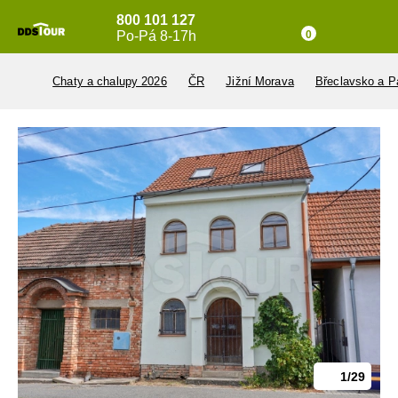
800 101 127
Po-Pá 8-17h
0
Chaty a chalupy 2026
ČR
Jižní Morava
Břeclavsko a P
1/29