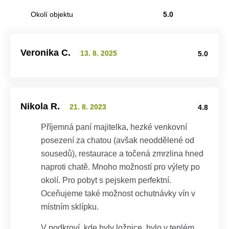
Okolí objektu
5.0
Veronika C.
13. 8. 2025
5.0
Nikola R.
21. 8. 2023
4.8
Příjemná paní majitelka, hezké venkovní
posezení za chatou (avšak neoddělené od
sousedů), restaurace a točená zmrzlina hned
naproti chatě. Mnoho možností pro výlety po
okolí. Pro pobyt s pejskem perfektní.
Oceňujeme také možnost ochutnávky vín v
místním sklípku.
V podkroví, kde byly ložnice, bylo v teplém