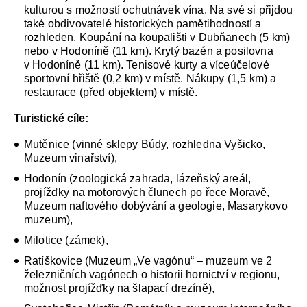
kulturou s možností ochutnávek vína. Na své si přijdou
také obdivovatelé historických pamětihodností a
rozhleden. Koupání na koupališti v Dubňanech (5 km)
nebo v Hodoníně (11 km). Krytý bazén a posilovna
v Hodoníně (11 km). Tenisové kurty a víceúčelové
sportovní hřiště (0,2 km) v místě. Nákupy (1,5 km) a
restaurace (před objektem) v místě.
Turistické cíle:
Mutěnice (vinné sklepy Búdy, rozhledna Vyšicko,
Muzeum vinařství),
Hodonín (zoologická zahrada, lázeňský areál,
projížďky na motorových člunech po řece Moravě,
Muzeum naftového dobývání a geologie, Masarykovo
muzeum),
Milotice (zámek),
Ratíškovice (Muzeum „Ve vagónu“ – muzeum ve 2
železničních vagónech o historii hornictví v regionu,
možnost projížďky na šlapací drezíně),