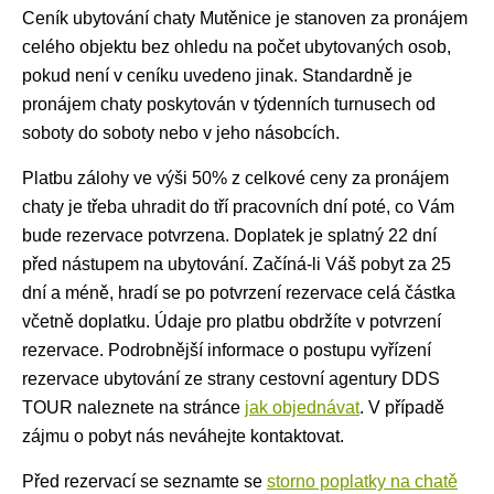
Ceník ubytování
chaty Mutěnice je stanoven za pronájem
celého objektu bez ohledu na počet ubytovaných osob,
pokud není v ceníku uvedeno jinak. Standardně je
pronájem chaty
poskytován v týdenních turnusech od
soboty do soboty nebo v jeho násobcích.
Platbu zálohy ve výši 50% z celkové ceny za pronájem
chaty je třeba uhradit do tří pracovních dní poté, co Vám
bude rezervace potvrzena. Doplatek je splatný 22 dní
před nástupem na ubytování. Začíná-li Váš pobyt za 25
dní a méně, hradí se po potvrzení rezervace celá částka
včetně doplatku. Údaje pro platbu obdržíte v potvrzení
rezervace. Podrobnější informace o postupu vyřízení
rezervace ubytování ze strany cestovní agentury DDS
TOUR naleznete na stránce
jak objednávat
. V případě
zájmu o pobyt nás neváhejte kontaktovat.
Před rezervací se seznamte se
storno poplatky na chatě