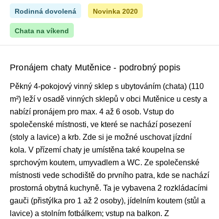
Rodinná dovolená
Novinka 2020
Chata na víkend
Pronájem chaty Mutěnice - podrobný popis
Pěkný 4-pokojový vinný sklep s ubytováním (chata) (110
m²) leží v osadě vinných sklepů v obci Mutěnice u cesty a
nabízí pronájem pro max. 4 až 6 osob. Vstup do
společenské místnosti, ve které se nachází posezení
(stoly a lavice) a krb. Zde si je možné uschovat jízdní
kola. V přízemí chaty je umístěna také koupelna se
sprchovým koutem, umyvadlem a WC. Ze společenské
místnosti vede schodiště do prvního patra, kde se nachází
prostorná obytná kuchyně. Ta je vybavena 2 rozkládacími
gauči (přistýlka pro 1 až 2 osoby), jídelním koutem (stůl a
lavice) a stolním fotbálkem; vstup na balkon. Z