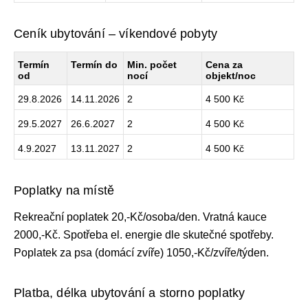
Ceník ubytování – víkendové pobyty
Termín
Termín do
Min. počet
Cena za
od
nocí
objekt/noc
29.8.2026
14.11.2026
2
4 500 Kč
29.5.2027
26.6.2027
2
4 500 Kč
4.9.2027
13.11.2027
2
4 500 Kč
Poplatky na místě
Rekreační poplatek 20,-Kč/osoba/den. Vratná kauce
2000,-Kč. Spotřeba el. energie dle skutečné spotřeby.
Poplatek za psa (domácí zvíře) 1050,-Kč/zvíře/týden.
Platba, délka ubytování a storno poplatky