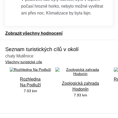
počasí hrozné horko, nebylo možné vyvětrat
ani přes noc. Klimatizace by byla fajn.
Zobrazit všechny hodnocení
Seznam turistických cílů v okolí
chaty Mutěnice
Všechny turistické cíle
Rozhledna
Ro
Zoologická zahrada
Na Podluží
Hodonín
7.03 km
7.93 km