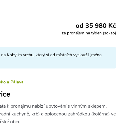
od 35 980 Kč
za pronájem na týden (so-so)
 na Kobylím vrchu, který si od místních vysloužil jméno
sko a Pálava
ice
ata k pronájmu nabízí ubytování s vinným sklepem,
radní kuchyně, krb) a oplocenou zahrádkou (kolárna) ve
řské obci.