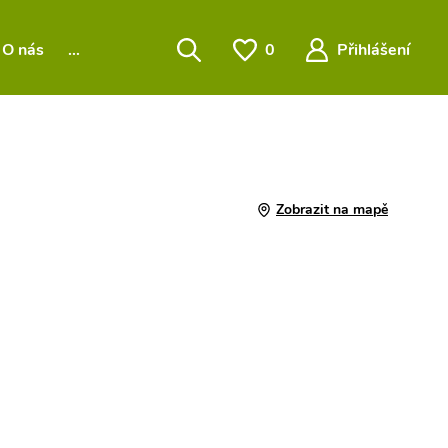
O nás
…
0
Přihlášení
Zobrazit na mapě