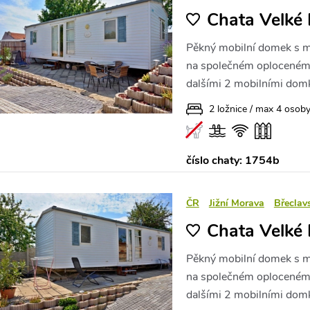
Chata Velké 
Pěkný mobilní domek s ma
na společném oploceném 
dalšími 2 mobilními dom
2 ložnice / max 4 osob
číslo chaty: 1754b
ČR
Jižní Morava
Břeclav
Chata Velké 
Pěkný mobilní domek s ma
na společném oploceném 
dalšími 2 mobilními dom