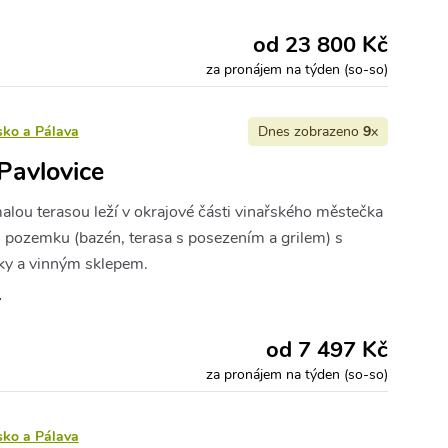
od 23 800 Kč
za pronájem na týden (so-so)
sko a Pálava
Dnes zobrazeno
9
x
Pavlovice
lou terasou leží v okrajové části vinařského městečka
pozemku (bazén, terasa s posezením a grilem) s
ky a vinným sklepem.
y
od 7 497 Kč
za pronájem na týden (so-so)
sko a Pálava