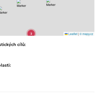
3
Leaflet
|
© mapy.cz
tických cílů:
lasti: