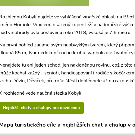
Rozhlednu Kobylí najdete ve vyhlášené vinařské oblasti na Břecl
jméno Homole. Vinicemi osázený kopec leží v nadmořské výšce 
nad vinohrady byla postavena roku 2018, vysoká je 7,5 metru.
Na první pohled zaujme svým neobvyklým tvarem, který připomí
dlouhá 65 m, tvar nedokončeného kruhu symbolizuje životní cyk
Nenajdete tu ani jeden schod, jen nakloněnou rovinu, což z této
může kochat každý - senioři, handicapovaní i rodiče s kočárkem
vrchu Děvín, Děviček, při troše štěstí dohlédnete až na rakouské
K rozhledně vede naučná stezka Kobylí.
Nejbližší chaty a chalupy pro dovolenou
Mapa turistického cíle a nejbližších chat a chalup v o