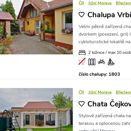
ČR
Jižní Morava
Břeclav
Chalupa Vrb
Velmi pěkně zařízená cha
dvorkem (posezení, gril) l
cykloturistické lokalitě n
2 ložnice / max 10 oso
číslo chalupy: 1803
ČR
Jižní Morava
Břeclav
Chata Čejkov
Stylově zařízená chata n
terasou a oplocenou zahrá