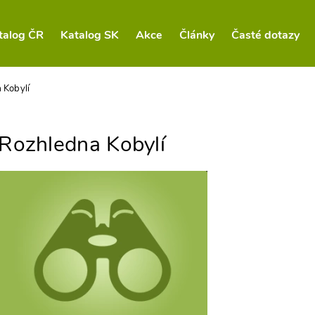
talog ČR
Katalog SK
Akce
Články
Časté dotazy
 Kobylí
Rozhledna Kobylí