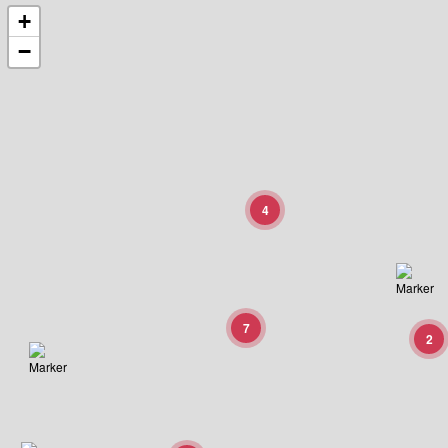
+
−
4
7
2