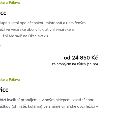
sko a Pálava
ice
lupa s letní společenskou místností a uzavřeným
eží ve vinařské obci v lukrativní vinařské a
a jižní Moravě na Břeclavsku.
b
od 24 850 Kč
za pronájem na týden (so-so)
sko a Pálava
ice
abízí kvalitní pronájem s vinným sklepem, zastřešenou
dkou (ohniště, kolárna) ve známé vinařské obci ležící v