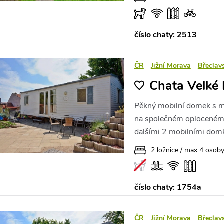
číslo chaty: 2513
ČR
Jižní Morava
Břeclav
Chata Velké 
Pěkný mobilní domek s ma
na společném oploceném 
dalšími 2 mobilními dom
2 ložnice / max 4 osob
číslo chaty: 1754a
ČR
Jižní Morava
Břeclav