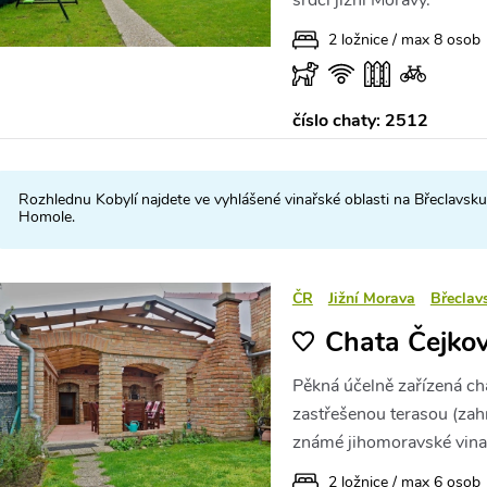
srdci jižní Moravy.
2 ložnice / max 8 osob
číslo chaty: 2512
Rozhlednu Kobylí najdete ve vyhlášené vinařské oblasti na Břeclavsku
Homole.
ČR
Jižní Morava
Břeclav
Chata Čejkov
Pěkná účelně zařízená ch
zastřešenou terasou (zah
známé jihomoravské vina
2 ložnice / max 6 osob