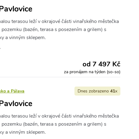
Pavlovice
lou terasou leží v okrajové části vinařského městečka
pozemku (bazén, terasa s posezením a grilem) s
ky a vinným sklepem.
y
od 7 497 Kč
za pronájem na týden (so-so)
sko a Pálava
Dnes zobrazeno
41
x
Pavlovice
lou terasou leží v okrajové části vinařského městečka
pozemku (bazén, terasa s posezením a grilem) s
ky a vinným sklepem.