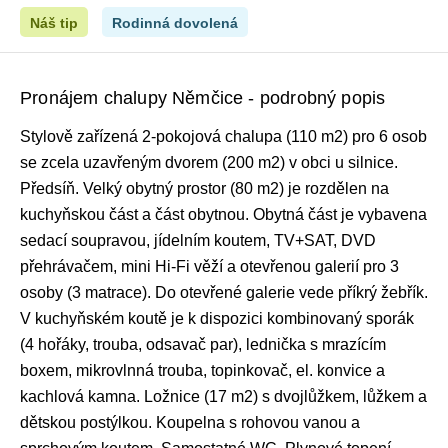
Náš tip
Rodinná dovolená
Pronájem chalupy Němčice - podrobný popis
Stylově zařízená 2-pokojová chalupa (110 m2) pro 6 osob
se zcela uzavřeným dvorem (200 m2) v obci u silnice.
Předsíň. Velký obytný prostor (80 m2) je rozdělen na
kuchyňskou část a část obytnou. Obytná část je vybavena
sedací soupravou, jídelním koutem, TV+SAT, DVD
přehrávačem, mini Hi-Fi věží a otevřenou galerií pro 3
osoby (3 matrace). Do otevřené galerie vede příkrý žebřík.
V kuchyňském koutě je k dispozici kombinovaný sporák
(4 hořáky, trouba, odsavač par), lednička s mrazícím
boxem, mikrovlnná trouba, topinkovač, el. konvice a
kachlová kamna. Ložnice (17 m2) s dvojlůžkem, lůžkem a
dětskou postýlkou. Koupelna s rohovou vanou a