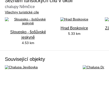
Seznam turistických cílů v okolí
chalupy Němčice
Všechny turistické cíle
Hrad Boskovice
Z
Sloupsko - šošůvské
5.33 km
jeskyně
4.53 km
Související objekty