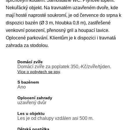
sprchovým koutem. Samostatné WC. Plynové topení.
Nekuřácký objekt. Na travnatém uzavřeném dvoře, kde
mají hosté naprosté soukromí, je od července do srpna k
dispozici bazén (Ø 3 m, hloubka 0,8 m), zastřešené
venkovní posezení, přenosný gril a houpací lavice.
Oplocené parkování. Klientům je k dispozici i travnatá
zahrada za stodolou.
Domácí zvíře
Domácí zvíře za poplatek 350,-Kč/zvíře/týden.
Více o pobytech se psy
.
S bazénem
Ano
Oplocení zahrady
uzavřený dvůr
Les u objektu
Les je od chalupy vzdálen asi 500 m.
Dětská postýlka