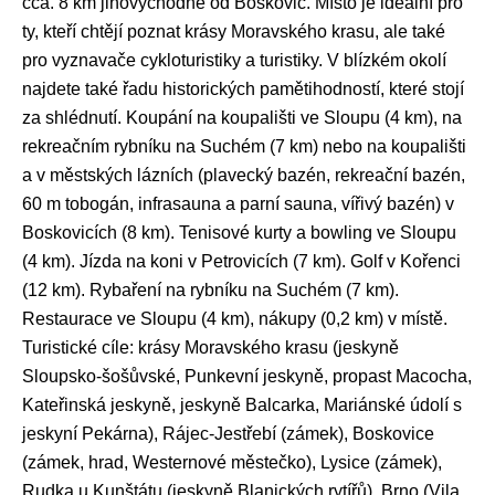
cca. 8 km jihovýchodně od Boskovic. Místo je ideální pro
ty, kteří chtějí poznat krásy Moravského krasu, ale také
pro vyznavače cykloturistiky a turistiky. V blízkém okolí
najdete také řadu historických pamětihodností, které stojí
za shlédnutí. Koupání na koupališti ve Sloupu (4 km), na
rekreačním rybníku na Suchém (7 km) nebo na koupališti
a v městských lázních (plavecký bazén, rekreační bazén,
60 m tobogán, infrasauna a parní sauna, vířivý bazén) v
Boskovicích (8 km). Tenisové kurty a bowling ve Sloupu
(4 km). Jízda na koni v Petrovicích (7 km). Golf v Kořenci
(12 km). Rybaření na rybníku na Suchém (7 km).
Restaurace ve Sloupu (4 km), nákupy (0,2 km) v místě.
Turistické cíle: krásy Moravského krasu (jeskyně
Sloupsko-šošůvské, Punkevní jeskyně, propast Macocha,
Kateřinská jeskyně, jeskyně Balcarka, Mariánské údolí s
jeskyní Pekárna), Rájec-Jestřebí (zámek), Boskovice
(zámek, hrad, Westernové městečko), Lysice (zámek),
Rudka u Kunštátu (jeskyně Blanických rytířů), Brno (Vila