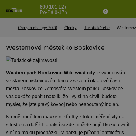
800 101 127
Po-Pá 8-17h
0
Chaty a chalupy 2026
Články
Turistické cíle
Westernov
Westernové městečko Boskovice
Western park Boskovice Wild west city
je vybudován
ve starém pískovcovém lomu v severní okrajové části
města Boskovice. Atmosféra Western parku Boskovice
vás dokáže pohltit natolik, že i vy si na chvíli budete
myslet, že jste pravý kovboj nebo nespoutaný indián.
Kromě hodů tomahavkem, střelby z luku, měření síly na
silostroji a dalších atrakcí si zde můžete půjčit kozu a vyjít
s ní na malou procházku. V parku je přírodní amfiteátr s