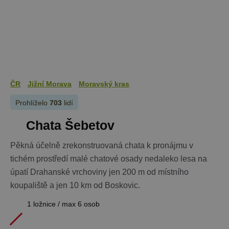
ČR
Jižní Morava
Moravský kras
Prohlíželo
703
lidí
Chata Šebetov
Pěkná účelně zrekonstruovaná chata k pronájmu v
tichém prostředí malé chatové osady nedaleko lesa na
úpatí Drahanské vrchoviny jen 200 m od místního
koupaliště a jen 10 km od Boskovic.
1 ložnice / max 6 osob