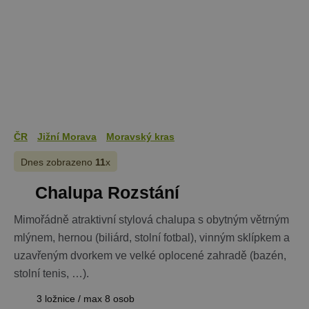
webům
používající
Správce zna
Google k
načtení dalš
skriptů a k
na stránku.
Pokud je
použit, lze j
považovat z
nezbytně
nutný, prot
bez něj jiné
skripty nem
ČR
Jižní Morava
Moravský kras
fungovat
správně. Ko
názvu je
Dnes zobrazeno
11
x
jedinečné čí
které je tak
Chalupa Rozstání
identifikát
přidružené
účtu Googl
Analytics.
Mimořádně atraktivní stylová chalupa s obytným větrným
mlýnem, hernou (biliárd, stolní fotbal), vinným sklípkem a
na_id
1 rok
AddThis -
Oracle
Cookie
Corporation
uzavřeným dvorkem ve velké oplocené zahradě (bazén,
související s
.addthis.com
tlačítkem
stolní tenis, …).
sdílení Add
dostupným
webu
3 ložnice / max 8 osob