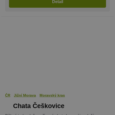
Detail
Funkční soubory
Nezařazené soubory
Nezbytně nutné soubory cookie umožňují
základní funkce webových stránek, jako je
přihlášení uživatele a správa účtu. Webové
stránky nelze bez nezbytně nutných souborů
cookie správně používat.
Provider
/
Název
Vyprší
Popis
Doména
PHPSESSID
Zavřením
Cookie
PHP.net
prohlížeče
generovaný
www.chaty-
aplikacemi
chalupy-
založenými 
dds.cz
jazyce PHP.
Toto je
univerzální
identifikáto
používaný 
udržování
proměnnýc
relací uživat
Obvykle se
jedná o
ČR
Jižní Morava
Moravský kras
náhodně
vygenerova
Chata Češkovice
číslo, jeho
použití můž
být specific