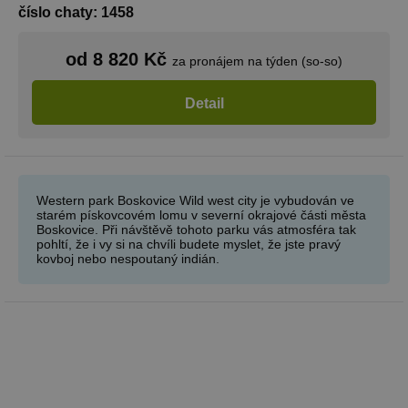
číslo chaty: 1458
od 8 820 Kč
za pronájem na týden (so-so)
Detail
Western park Boskovice Wild west city je vybudován ve
starém pískovcovém lomu v severní okrajové části města
Boskovice. Při návštěvě tohoto parku vás atmosféra tak
pohltí, že i vy si na chvíli budete myslet, že jste pravý
kovboj nebo nespoutaný indián.