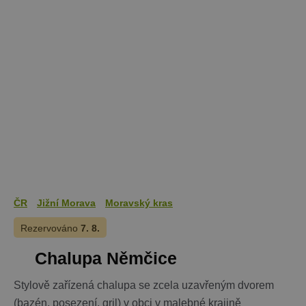
ČR
Jižní Morava
Moravský kras
Rezervováno
7. 8.
Chalupa Němčice
Stylově zařízená chalupa se zcela uzavřeným dvorem
(bazén, posezení, gril) v obci v malebné krajině