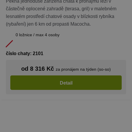
pro daný w
Pěkná jednoduše zařízená chata k pronájmu leží v
ale dobrým
částečně oplocené zahradě (terasa, gril) v malebném
příkladem j
Google Privacy Policy
udržování
lesnatém prostředí chatové osady v blízkosti rybníka
přihlášenéh
stavu uživat
(rybaření) jen 6 km od propasti Macocha.
mezi
stránkami.
0 ložnice / max 4 osoby
CookieScriptConsent
1 měsíc
Tento soub
CookieScript
cookie použ
www.chaty-
služba Cook
chalupy-
Script.com 
dds.cz
číslo chaty: 2101
zapamatová
předvoleb
souhlasu se
soubory co
od 8 316 Kč
za pronájem na týden (so-so)
návštěvníků.
nutné, aby
banner cook
Detail
Cookie-
Script.com
fungoval
správně.
suid
1 rok
Uložení
Simplifi
jedinečného
Holdings Inc.
relace.
.simpli.fi
_dc_gtm_UA-
.chaty-
55 sekund
Tento soub
1578163-15
chalupy-
cookie je
dds.cz
přidružen k