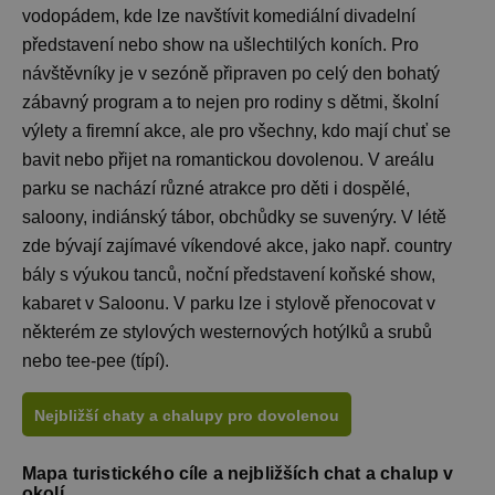
vodopádem, kde lze navštívit komediální divadelní
představení nebo show na ušlechtilých koních. Pro
návštěvníky je v sezóně připraven po celý den bohatý
zábavný program a to nejen pro rodiny s dětmi, školní
výlety a firemní akce, ale pro všechny, kdo mají chuť se
bavit nebo přijet na romantickou dovolenou. V areálu
parku se nachází různé atrakce pro děti i dospělé,
saloony, indiánský tábor, obchůdky se suvenýry. V létě
zde bývají zajímavé víkendové akce, jako např. country
bály s výukou tanců, noční představení koňské show,
kabaret v Saloonu. V parku lze i stylově přenocovat v
některém ze stylových westernových hotýlků a srubů
nebo tee-pee (típí).
Nejbližší chaty a chalupy pro dovolenou
Mapa turistického cíle a nejbližších chat a chalup v
okolí