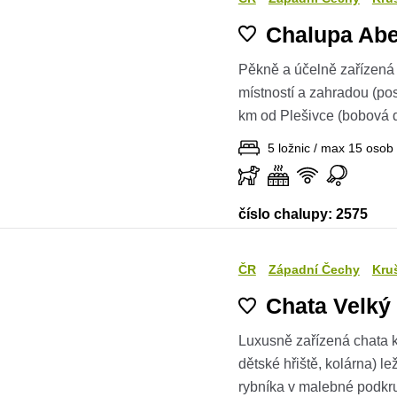
Chalupa Abe
Pěkně a účelně zařízená
místností a zahradou (pose
km od Plešivce (bobová d
5 ložnic / max 15 osob
číslo chalupy: 2575
ČR
Západní Čechy
Kru
Chata Velký
Luxusně zařízená chata k
dětské hřiště, kolárna) l
rybníka v malebné podkru