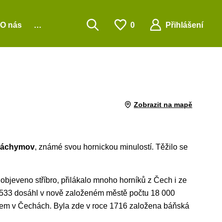
O nás
…
0
Přihlášení
Zobrazit na mapě
Jáchymov
, známé svou hornickou minulostí. Těžilo se
bjeveno stříbro, přilákalo mnoho horníků z Čech i ze
e 1533 dosáhl v nově založeném městě počtu 18 000
tem v Čechách. Byla zde v roce 1716 založena báňská