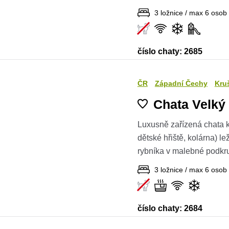
3 ložnice / max 6 osob
číslo chaty: 2685
ČR
Západní Čechy
Kru
Chata Velký
Luxusně zařízená chata k
dětské hřiště, kolárna) l
rybníka v malebné podkru
3 ložnice / max 6 osob
číslo chaty: 2684