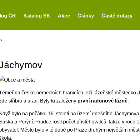
log ČR
Katalog SK
Akce
Články
Časté dotazy
ov
Jáchymov
Téměř na česko-německých hranicích leží lázeňské městečko
zde stříbro a uran. Byly tu založeny
první radonové lázně
.
Když bylo na počátku 16. století na území dnešního Jáchymova o
Saska a Porýní. Prudce rostl počet přistěhovalců, takže v roc
obyvatel. Město bylo v té době po Praze druhým největším měs
škola.