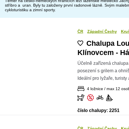
Téměř na česko-německých hranicích leží lázeňské městečko Jáchy
stříbro a uran. Byly tu založeny první radonové lázně. Svým malebn
cykloturistiku a zimní sporty.
ČR
Západní Čechy
Kru
Chalupa Lo
Klínovcem - Há
Účelně zařízená chalupa
posezení s grilem a ohni
Ideální pro lyžaře, turisty 
4 ložnice / max 12 oso
číslo chalupy: 2251
ČR
Západní Čechy
Kru