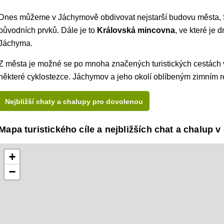
Dnes můžeme v Jáchymově obdivovat nejstarší budovu města,
původních prvků. Dále je to
Královská mincovna
, ve které je 
Jáchyma.
Z města je možné se po mnoha značených turistických cestách 
některé cyklostezce. Jáchymov a jeho okolí oblíbeným zimním 
Nejbližší chaty a chalupy pro dovolenou
Mapa turistického cíle a nejbližších chat a chalup v 
+
−