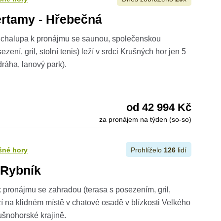
rtamy - Hřebečná
 chalupa k pronájmu se saunou, společenskou
zení, gril, stolní tenis) leží v srdci Krušných hor jen 5
ráha, lanový park).
od 42 994 Kč
za pronájem na týden (so-so)
šné hory
Prohlíželo
126
lidí
 Rybník
 pronájmu se zahradou (terasa s posezením, gril,
eží na klidném místě v chatové osadě v blízkosti Velkého
šnohorské krajině.