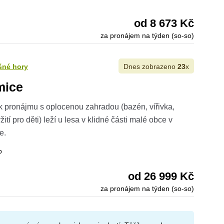
od 8 673 Kč
za pronájem na týden (so-so)
šné hory
Dnes zobrazeno
23
x
mice
 pronájmu s oplocenou zahradou (bazén, vířivka,
ití pro děti) leží u lesa v klidné části malé obce v
e.
b
od 26 999 Kč
za pronájem na týden (so-so)