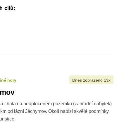
h cílů:
šné hory
Dnes zobrazeno
13
x
ymov
ná chata na neoploceném pozemku (zahradní nábytek)
5 km od lázní Jáchymov. Okolí nabízí skvělé podmínky
uristice.