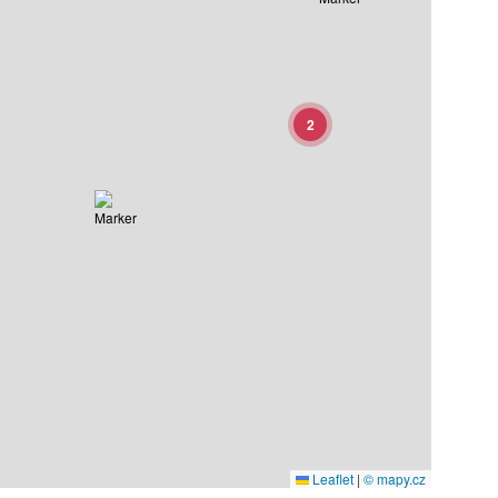
2
Leaflet
|
© mapy.cz