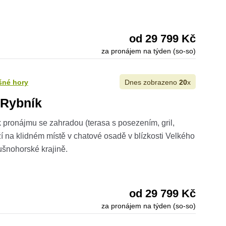
od 29 799 Kč
za pronájem na týden (so-so)
šné hory
Dnes zobrazeno
20
x
 Rybník
 pronájmu se zahradou (terasa s posezením, gril,
eží na klidném místě v chatové osadě v blízkosti Velkého
šnohorské krajině.
od 29 799 Kč
za pronájem na týden (so-so)