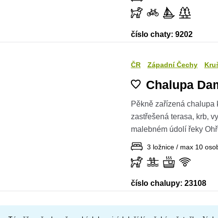
číslo chaty: 9202
ČR
Západní Čechy
Kru
Chalupa Da
Pěkně zařízená chalupa k
zastřešená terasa, krb, vyž
malebném údolí řeky Ohř
3 ložnice / max 10 oso
číslo chalupy: 23108