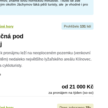
mov, známé svou hornickou minulostí. Těžilo se zde
ým okolím Jáchymov láká pěší turisty, ale je vhodné i pro
šné hory
Prohlíželo
131
lidí
učná pod
j
 k pronájmu leží na neoploceném pozemku (venkovní
štěm) nedaleko největšího lyžařského areálu Klínovec.
a cykloturisty.
b
od 21 000 Kč
za pronájem na týden (so-so)
šné hory
Dnes zobrazeno
29
x