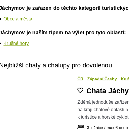
Jáchymov je zařazen do těchto kategorií turistickýc
Obce a města
Jáchymov je naším tipem na výlet pro tyto oblasti:
Krušné hory
Nejbližší chaty a chalupy pro dovolenou
ČR
Západní Čechy
Kru
Chata Jách
Zděná jednoduše zaříze
na kraji chatové oblasti 
k turistice a horské cyklot
3 ložnice / max 6 osob