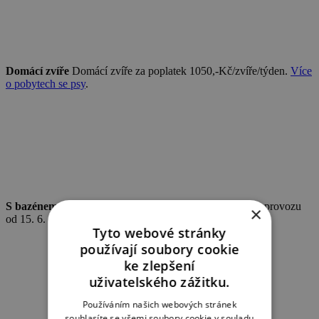
Domácí zvíře
Domácí zvíře za poplatek 1050,-Kč/zvíře/týden.
Více
o pobytech se psy
.
S bazénem
Nadzemní bazén (Ø 5,6 m, hloubka 0,9 m, v provozu
×
od 15. 6. do 15. 9.).
Tyto webové stránky
používají soubory cookie
ke zlepšení
uživatelského zážitku.
Používáním našich webových stránek
souhlasíte se všemi soubory cookie v souladu