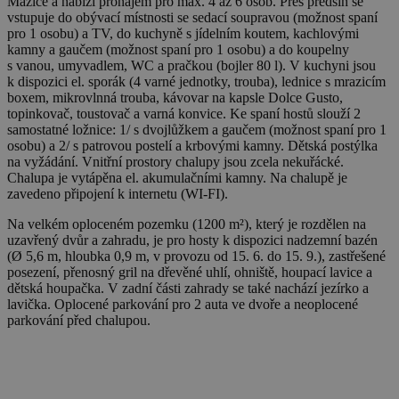
Mažice a nabízí pronájem pro max. 4 až 6 osob. Přes předsíň se
vstupuje do obývací místnosti se sedací soupravou (možnost spaní
pro 1 osobu) a TV, do kuchyně s jídelním koutem, kachlovými
kamny a gaučem (možnost spaní pro 1 osobu) a do koupelny
s vanou, umyvadlem, WC a pračkou (bojler 80 l). V kuchyni jsou
k dispozici el. sporák (4 varné jednotky, trouba), lednice s mrazicím
boxem, mikrovlnná trouba, kávovar na kapsle Dolce Gusto,
topinkovač, toustovač a varná konvice. Ke spaní hostů slouží 2
samostatné ložnice: 1/ s dvojlůžkem a gaučem (možnost spaní pro 1
osobu) a 2/ s patrovou postelí a krbovými kamny. Dětská postýlka
na vyžádání. Vnitřní prostory chalupy jsou zcela nekuřácké.
Chalupa je vytápěna el. akumulačními kamny. Na chalupě je
zavedeno připojení k internetu (WI-FI).
Na velkém oploceném pozemku (1200 m²), který je rozdělen na
uzavřený dvůr a zahradu, je pro hosty k dispozici nadzemní bazén
(Ø 5,6 m, hloubka 0,9 m, v provozu od 15. 6. do 15. 9.), zastřešené
posezení, přenosný gril na dřevěné uhlí, ohniště, houpací lavice a
dětská houpačka. V zadní části zahrady se také nachází jezírko a
lavička. Oplocené parkování pro 2 auta ve dvoře a neoplocené
parkování před chalupou.