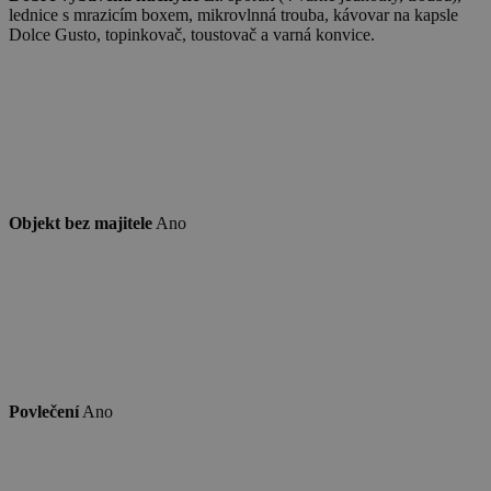
vygenerova
lednice s mrazicím boxem, mikrovlnná trouba, kávovar na kapsle
číslo, jeho
Dolce Gusto, topinkovač, toustovač a varná konvice.
použití můž
být specific
pro daný w
ale dobrým
příkladem j
Google Privacy Policy
udržování
přihlášenéh
stavu uživat
mezi
stránkami.
CookieScriptConsent
1 měsíc
Tento soub
CookieScript
cookie použ
www.chaty-
Objekt bez majitele
Ano
služba Cook
chalupy-
Script.com 
dds.cz
zapamatová
předvoleb
souhlasu se
soubory co
návštěvníků.
nutné, aby
banner cook
Cookie-
Script.com
fungoval
Povlečení
Ano
správně.
suid
1 rok
Uložení
Simplifi
jedinečného
Holdings Inc.
relace.
.simpli.fi