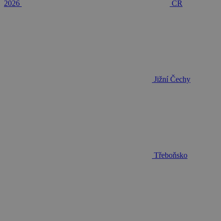
2026
ČR
Jižní Čechy
Třeboňsko