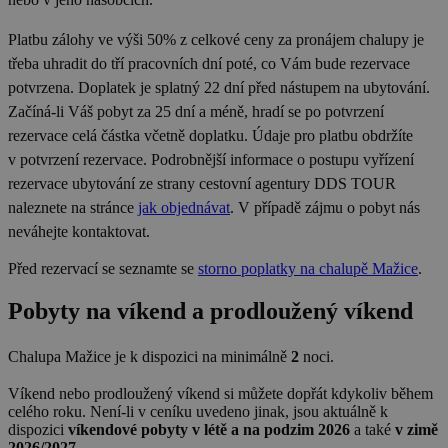
real_estate_view_36
www.chaty-chalupy-
13 hodin
se pro interní
CMST
1 den
Casale Media Inc.
dds.cz
39 minut
analýzu a
.casalemedia.com
Platbu zálohy ve výši 50% z celkové ceny za pronájem chalupy je
optimalizaci
real_estate_view_1581
www.chaty-chalupy-
13 hodin
webových
třeba uhradit do tří pracovních dní poté, co Vám bude rezervace
dds.cz
42 minut
stránek.
potvrzena. Doplatek je splatný 22 dní před nástupem na ubytování.
uid-bp-33281
ads.stickyadstv.com
2 měsíce
Začíná-li Váš pobyt za 25 dní a méně, hradí se po potvrzení
visitor-id
Media.net
1 rok
rezervace celá částka včetně doplatku. Údaje pro platbu obdržíte
.media.net
v potvrzení rezervace. Podrobnější informace o postupu vyřízení
urtb_crit
ANTS
1 měsíc
.ants.vn
rezervace ubytování ze strany cestovní agentury DDS TOUR
naleznete na stránce
jak objednávat
. V případě zájmu o pobyt nás
real_estate_view_721
www.chaty-chalupy-
13 hodin
dds.cz
31 minut
neváhejte kontaktovat.
criteo
1 rok
Outbrain Inc.
.meba.kr
real_estate_view_1020
www.chaty-chalupy-
13 hodin
dds.cz
31 minut
Před rezervací se seznamte se
storno poplatky na chalupě Mažice
.
real_estate_view_1547
www.chaty-chalupy-
13 hodin
Pobyty na víkend a prodloužený víkend
dds.cz
52 minut
real_estate_view_818
www.chaty-chalupy-
13 hodin
MUID
1 rok
Microsoft Corporation
dds.cz
31 minut
Chalupa Mažice je k dispozici na minimálně
2
noci
.
.bing.com
real_estate_view_41
www.chaty-chalupy-
13 hodin
Víkend nebo prodloužený víkend si můžete dopřát kdykoliv během
dds.cz
41 minut
celého roku. Není-li v ceníku uvedeno jinak, jsou aktuálně k
gdpr
.aralego.com
1 rok
dispozici
víkendové pobyty v létě a na podzim 2026
a také
v zimě
2026/2027
.