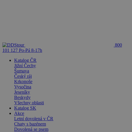
800
101 127
Po-Pá 8-17h
Katalog ČR
Jižní Čechy
Šumava
Český ráj
Krkonoše
Vysočina
Jeseníky
Beskydy
Všechny oblasti
Katalog SK
Akce
Letní dovolená v ČR
Chaty s bazénem
Dovolená se psem