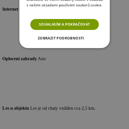
s našimi zásadami používání souborů cookie.
Internet v objektu - wifi
Ano
Více informací
SOUHLASÍM A POKRAČOVAT
ZOBRAZIT PODROBNOSTI
NEZBYTNĚ NUTNÉ SOUBORY
Oplocení zahrady
Ano
VÝKONOVÉ SOUBORY
SOUBORY CÍLENÍ
FUNKČNÍ SOUBORY
NEZAŘAZENÉ SOUBORY
Les u objektu
Les je od chaty vzdálen cca 2,5 km.