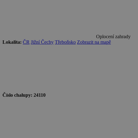
Oplocení zahrady
Lokalita:
ČR
Jižní Čechy
Třeboňsko
Zobrazit na mapě
Číslo chalupy:
24110