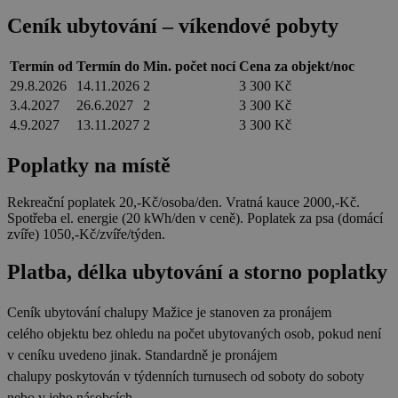
dds.cz
45 minut
běžněji
Ceník ubytování – víkendové pobyty
používané
dpm
6 měsíců
Adobe Inc.
SPugT
1 měsíc
PubMatic, Inc.
analytické
.dpm.demdex.net
.pubmatic.com
služby Google.
Tento soubor
Termín od
Termín do
Min. počet nocí
Cena za objekt/noc
real_estate_view_830
www.chaty-chalupy-
13 hodin
cookie se
29.8.2026
14.11.2026
2
3 300 Kč
dds.cz
47 minut
používá k
rozlišení
3.4.2027
26.6.2027
2
3 300 Kč
uid-bp-717
ads.stickyadstv.com
jedinečných
1 měsíc
uživatelů
4.9.2027
13.11.2027
2
3 300 Kč
přiřazením
C
28 dní
Adform
náhodně
.adform.net
lidid
2 roky
LiveIntent Inc.
Poplatky na místě
vygenerovaného
.liadm.com
čísla jako
real_estate_view_111
www.chaty-chalupy-
13 hodin
identifikátoru
dds.cz
44 minut
klienta. Je
Rekreační poplatek 20,-Kč/osoba/den. Vratná kauce 2000,-Kč.
součástí
real_estate_view_1584
www.chaty-chalupy-
13 hodin
Spotřeba el. energie (20 kWh/den v ceně). Poplatek za psa (domácí
každého
dds.cz
42 minut
zvíře) 1050,-Kč/zvíře/týden.
požadavku na
stránku na webu
real_estate_view_1443
www.chaty-chalupy-
13 hodin
a slouží k
dds.cz
52 minut
Platba, délka ubytování a storno poplatky
výpočtu údajů o
návštěvnících,
real_estate_view_410
www.chaty-chalupy-
12 hodin
relacích a
dds.cz
55 minut
kampaních pro
Ceník ubytování
chalupy Mažice je stanoven za pronájem
analytické
KADUSERCOOKIE
real_estate_view_994
www.chaty-chalupy-
3 měsíce
13 hodin
PubMatic Inc.
celého objektu bez ohledu na počet ubytovaných osob, pokud není
přehledy webů.
dds.cz
38 minut
.pubmatic.com
v ceníku uvedeno jinak. Standardně je pronájem
yandexuid
10 let
Zaregistruje
Yandex
real_estate_view_195
www.chaty-chalupy-
13 hodin
údaje o chování
LLC
chalupy
poskytován v týdenních turnusech od soboty do soboty
dds.cz
30 minut
návštěvníků na
.yandex.ru
nebo v jeho násobcích.
webu. Používá