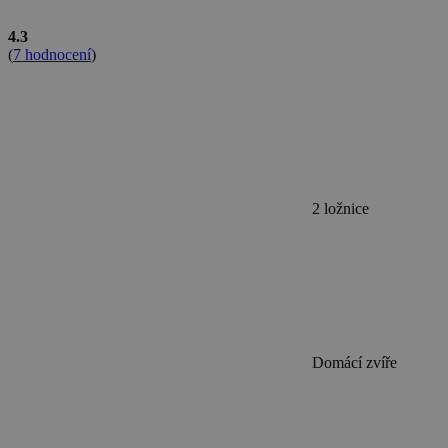
4.3
(
7 hodnocení
)
2 ložnice
Domácí zvíře