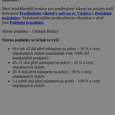
uid-bp-159
StickyADS.tv
2 měsíce
ads.stickyadstv.com
Mezi nejoblíbenější termíny pro prodloužený víkend na podzim patří
real_estate_view_897
www.chaty-chalupy-
13 hodin
bezesporu
Prodloužený víkend v září na sv. Václava
a
Podzimní
dds.cz
33 minut
prázdniny
.
Nejlukrativnějším prodlouženým víkendem v zimě
jsou
Pololetní prázdniny
.
real_estate_view_992
www.chaty-chalupy-
13 hodin
dds.cz
33 minut
Storno poplatky – Chalupa Mažice
real_estate_view_634
www.chaty-chalupy-
12 hodin
dds.cz
59 minut
Storno poplatky se účtují ve výši
:
cct
.adscale.de
12 měsíců
uid
.addthis.com
1 rok
více jak 45 dní před nástupem na pobyt – 10 % z ceny
2 dny
objednaných služeb (maximálně však 1000,-Kč –
real_estate_view_262
www.chaty-chalupy-
13 hodin
manipulační poplatek)
dds.cz
36 minut
45–21 dnů před nástupem na pobyt – 20 % z ceny
objednaných služeb
MRM_UID
StickyADS.tv
2 měsíce
ads.stickyadstv.com
20–6 dnů před nástupem na pobyt – 50 % z ceny
objednaných služeb
real_estate_view_1022
www.chaty-chalupy-
13 hodin
5 a méně dnů před nástupem na pobyt – 100 % z ceny
dds.cz
31 minut
objednaných služeb
b1004
.as.amanad.adtdp.com
7 dní
TDID
1 rok
The Trade Desk Inc.
priceToggle
www.chaty-chalupy-
Zavřením
.adsrvr.org
dds.cz
prohlížeče
real_estate_view_1618
www.chaty-chalupy-
13 hodin
dds.cz
36 minut