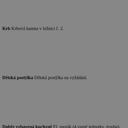
Nezbytně nutné soubory
Výkonové soubory
Soubory cílení
Funkční soubory
Nezařazené soubory
Krb
Krbová kamna v ložnici č. 2.
Nezbytně nutné soubory cookie umožňují
základní funkce webových stránek, jako je
přihlášení uživatele a správa účtu. Webové
stránky nelze bez nezbytně nutných souborů
cookie správně používat.
Provider
/
Název
Vyprší
Popis
Doména
PHPSESSID
Zavřením
Cookie
PHP.net
prohlížeče
generovaný
www.chaty-
aplikacemi
Dětská postýlka
Dětská postýlka na vyžádání.
chalupy-
založenými 
dds.cz
jazyce PHP.
Toto je
univerzální
identifikáto
používaný 
udržování
proměnnýc
relací uživat
Obvykle se
jedná o
náhodně
Dobře vybavená kuchyně
El. sporák (4 varné jednotky, trouba),