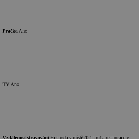
_dc_gtm_UA-
.chaty-
55 sekund
Tento soub
1578163-15
chalupy-
cookie je
dds.cz
přidružen k
webům
používající
Správce zna
Pračka
Ano
Google k
načtení dalš
skriptů a k
na stránku.
Pokud je
použit, lze j
považovat z
nezbytně
nutný, prot
bez něj jiné
skripty nem
fungovat
TV
Ano
správně. Ko
názvu je
jedinečné čí
které je tak
identifikát
přidružené
účtu Googl
Analytics.
na_id
1 rok
AddThis -
Oracle
Cookie
Corporation
související s
.addthis.com
Vzdálenost stravování
Hospoda v místě (0,1 km) a restaurace v
tlačítkem