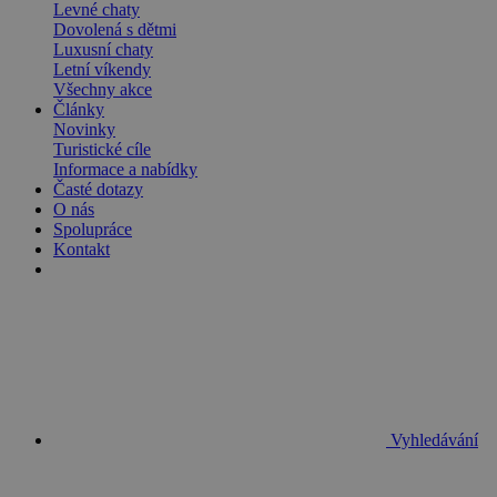
Levné chaty
Dovolená s dětmi
Luxusní chaty
Letní víkendy
Všechny akce
Články
Novinky
Turistické cíle
Informace a nabídky
Časté dotazy
O nás
Spolupráce
Kontakt
Vyhledávání