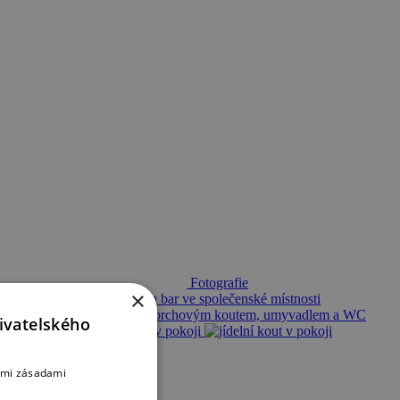
Fotografie
×
ivatelského
šimi zásadami