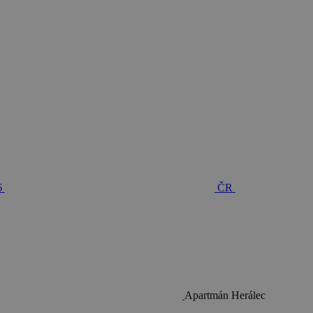
6
ČR
Apartmán Herálec