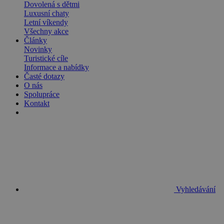
Dovolená s dětmi
Luxusní chaty
Letní víkendy
Všechny akce
Články
Novinky
Turistické cíle
Informace a nabídky
Časté dotazy
O nás
Spolupráce
Kontakt
Vyhledávání