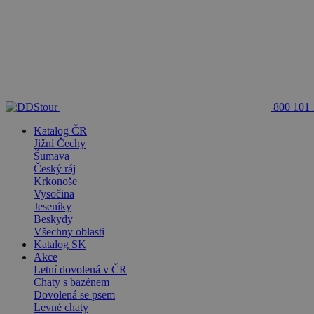
800 101
Katalog ČR
Jižní Čechy
Šumava
Český ráj
Krkonoše
Vysočina
Jeseníky
Beskydy
Všechny oblasti
Katalog SK
Akce
Letní dovolená v ČR
Chaty s bazénem
Dovolená se psem
Levné chaty