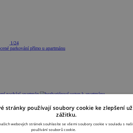
1/24
é stránky používají soubory cookie ke zlepšení už
zážitku.
ašich webových stránek souhlasíte se všemi soubory cookie v souladu s na
 k objektu
používání souborů cookie.
Více informací