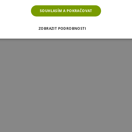
SOUHLASÍM A POKRAČOVAT
ZOBRAZIT PODROBNOSTI
É SOUBORY
VÝKONOVÉ SOUBORY
SOUBORY CÍLENÍ
RY
NEZAŘAZENÉ SOUBORY
é soubory
Výkonové soubory
Soubory cílení
Funkční soubory
Neza
ie umožňují základní funkce webových stránek, jako je přihlášení uživatele a správa 
rů cookie správně používat.
ovider
/
Vyprší
Popis
oména
Zavřením
Cookie generovaný aplikacemi založenými na jazyce PHP. To
P.net
prohlížeče
identifikátor používaný k udržování proměnných relací uži
w.chaty-
náhodně vygenerované číslo, jeho použití může být specifi
alupy-