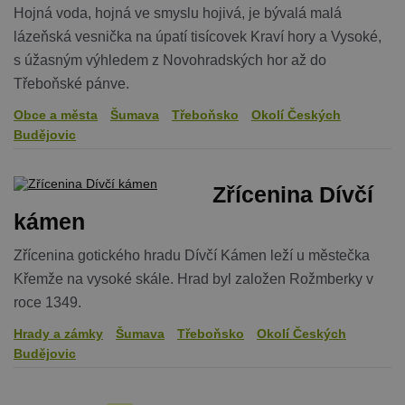
Doména
Hojná voda, hojná ve smyslu hojivá, je bývalá malá
PHPSESSID
Zavřením
Cookie
PHP.net
lázeňská vesnička na úpatí tisícovek Kraví hory a Vysoké,
prohlížeče
generovaný
www.chaty-
aplikacemi
s úžasným výhledem z Novohradských hor až do
chalupy-
založenými 
dds.cz
Třeboňské pánve.
jazyce PHP.
Toto je
univerzální
Obce a města
Šumava
Třeboňsko
Okolí Českých
identifikáto
Budějovic
používaný 
udržování
proměnnýc
relací uživat
Obvykle se
Zřícenina Dívčí
jedná o
náhodně
kámen
vygenerova
číslo, jeho
použití můž
Zřícenina gotického hradu Dívčí Kámen leží u městečka
být specific
pro daný w
Křemže na vysoké skále. Hrad byl založen Rožmberky v
ale dobrým
příkladem j
roce 1349.
Google Privacy Policy
udržování
přihlášenéh
Hrady a zámky
Šumava
Třeboňsko
Okolí Českých
stavu uživat
mezi
Budějovic
stránkami.
CookieScriptConsent
1 měsíc
Tento soub
CookieScript
cookie použ
www.chaty-