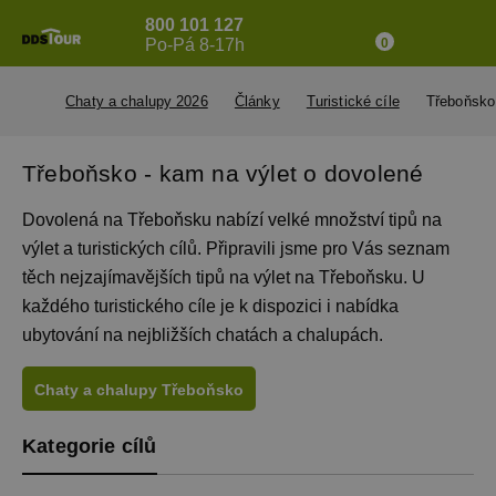
800 101 127
Po-Pá 8-17h
0
Chaty a chalupy 2026
Články
Turistické cíle
Třeboňsko
Třeboňsko - kam na výlet o dovolené
Dovolená na Třeboňsku nabízí velké množství tipů na
výlet a turistických cílů. Připravili jsme pro Vás seznam
těch nejzajímavějších tipů na výlet na Třeboňsku. U
každého turistického cíle je k dispozici i nabídka
ubytování na nejbližších chatách a chalupách.
Chaty a chalupy Třeboňsko
Kategorie cílů