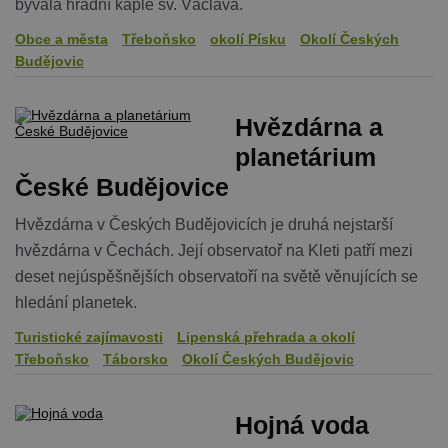
bývalá hradní kaple sv. Václava.
VÝKONOVÉ SOUBORY
Obce a města
Třeboňsko
okolí Písku
Okolí Českých
Budějovic
SOUBORY CÍLENÍ
FUNKČNÍ SOUBORY
Hvězdárna a
planetárium
NEZAŘAZENÉ SOUBORY
České Budějovice
Hvězdárna v Českých Budějovicích je druhá nejstarší
hvězdárna v Čechách. Její observatoř na Kleti patří mezi
Nezbytně nutné soubory
deset nejúspěšnějších observatoří na světě věnujících se
Výkonové soubory
Soubory cílení
hledání planetek.
Funkční soubory
Nezařazené soubory
Turistické zajímavosti
Lipenská přehrada a okolí
Nezbytně nutné soubory cookie umožňují
Třeboňsko
Táborsko
Okolí Českých Budějovic
základní funkce webových stránek, jako je
přihlášení uživatele a správa účtu. Webové
stránky nelze bez nezbytně nutných souborů
cookie správně používat.
Hojná voda
Provider
/
Název
Vyprší
Popis