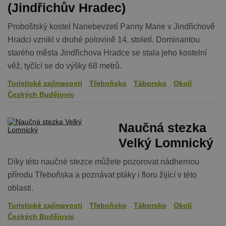
(Jindřichův Hradec)
Proboštský kostel Nanebevzetí Panny Marie v Jindřichově
Hradci vznikl v druhé polovině 14. století. Dominantou
starého města Jindřichova Hradce se stala jeho kostelní
věž, tyčící se do výšky 68 metrů.
Turistické zajímavosti
Třeboňsko
Táborsko
Okolí
Českých Budějovic
Naučná stezka
Velký Lomnický
Díky této naučné stezce můžete pozorovat nádhernou
přírodu Třeboňska a poznávat ptáky i floru žijící v této
oblasti.
Turistické zajímavosti
Třeboňsko
Táborsko
Okolí
Českých Budějovic