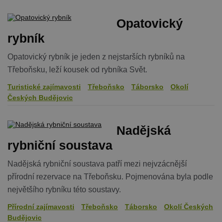
Opatovický
rybník
Opatovický rybník je jeden z nejstarších rybníků na
Třeboňsku, leží kousek od rybníka Svět.
Turistické zajímavosti
Třeboňsko
Táborsko
Okolí
Českých Budějovic
Nadějská
rybniční soustava
Nadějská rybniční soustava patří mezi nejvzácnější
přírodní rezervace na Třeboňsku. Pojmenována byla podle
největšího rybníku této soustavy.
Přírodní zajímavosti
Třeboňsko
Táborsko
Okolí Českých
Budějovic