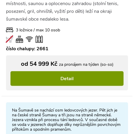
místnosti, saunou a oplocenou zahradou (stolní tenis,
posezení, gril, ohniště, vyžití pro děti) leží na okraji
šumavské obce nedaleko lesa.
3 ložnice / max 10 osob
číslo chalupy: 2661
od 54 999 Kč
za pronájem na týden (so-so)
Detail
Na Šumavě se nachází osm ledovcových jezer. Pět jich je
na české straně Šumavy a tři jsou na straně německé.
Jezera vznikla při procesu tání ledovců. V současné době
se voda v jezerech doplňuje díky nejrůznějším povrchovým
přítokům a spodním pramenům.