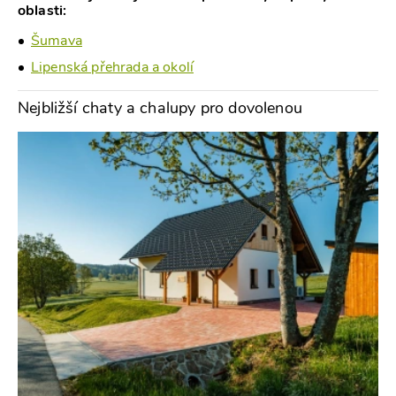
oblasti:
Šumava
Lipenská přehrada a okolí
Nejbližší chaty a chalupy pro dovolenou