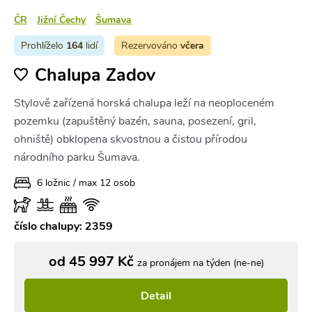
ČR
Jižní Čechy
Šumava
Prohlíželo
164
lidí
Rezervováno
včera
Chalupa Zadov
Stylově zařízená horská chalupa leží na neoploceném
pozemku (zapuštěný bazén, sauna, posezení, gril,
ohniště) obklopena skvostnou a čistou přírodou
národního parku Šumava.
6 ložnic / max 12 osob
číslo chalupy: 2359
od 45 997 Kč
za pronájem na týden (ne-ne)
Detail