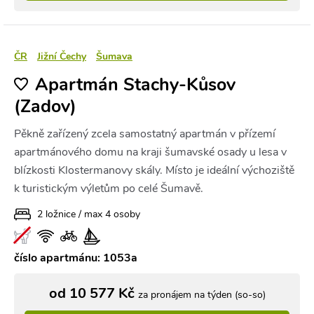
ČR
Jižní Čechy
Šumava
Apartmán Stachy-Kůsov
(Zadov)
Pěkně zařízený zcela samostatný apartmán v přízemí
apartmánového domu na kraji šumavské osady u lesa v
blízkosti Klostermanovy skály. Místo je ideální výchoziště
k turistickým výletům po celé Šumavě.
2 ložnice / max 4 osoby
číslo apartmánu: 1053a
od 10 577 Kč
za pronájem na týden (so-so)