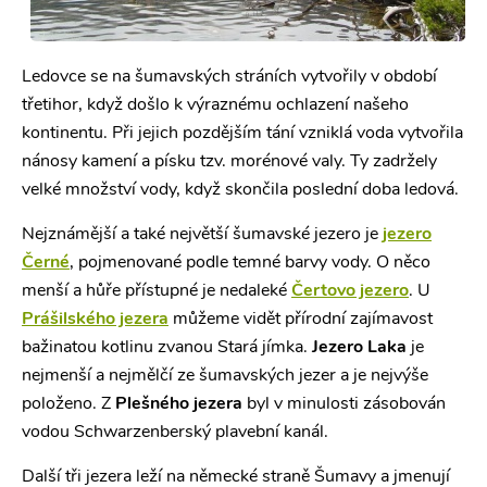
Ledovce se na šumavských stráních vytvořily v období
třetihor, když došlo k výraznému ochlazení našeho
kontinentu. Při jejich pozdějším tání vzniklá voda vytvořila
nánosy kamení a písku tzv. morénové valy. Ty zadržely
velké množství vody, když skončila poslední doba ledová.
Nejznámější a také největší šumavské jezero je
jezero
Černé
, pojmenované podle temné barvy vody. O něco
menší a hůře přístupné je nedaleké
Čertovo jezero
. U
Prášilského jezera
můžeme vidět přírodní zajímavost
bažinatou kotlinu zvanou Stará jímka.
Jezero Laka
je
nejmenší a nejmělčí ze šumavských jezer a je nejvýše
položeno. Z
Plešného jezera
byl v minulosti zásobován
vodou Schwarzenberský plavební kanál.
Další tři jezera leží na německé straně Šumavy a jmenují