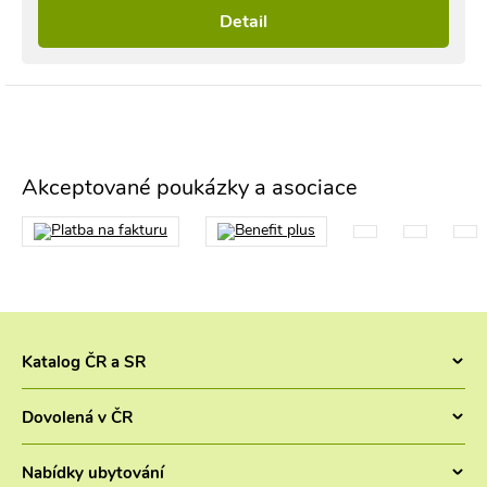
Detail
Akceptované poukázky a asociace
Katalog ČR a SR
Chaty v ČR
Dovolená v ČR
Pronájem chaty jižní Čechy
Letní dovolená v Česku 2026 - Chaty a chalupy 2026
Chaty Šumava
Nabídky ubytování