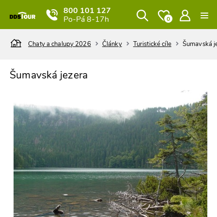
800 101 127
Po-Pá 8-17h
0
Chaty a chalupy 2026
Články
Turistické cíle
Šumavská j
Šumavská jezera