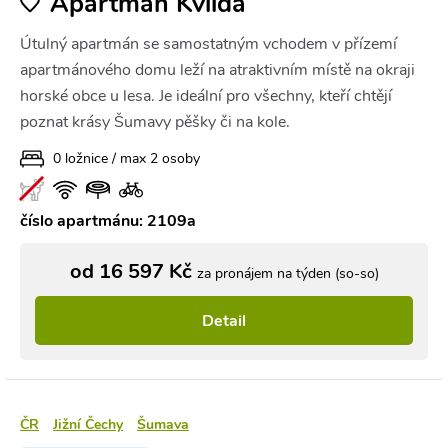
Apartmán Kvilda
Útulný apartmán se samostatným vchodem v přízemí
apartmánového domu leží na atraktivním místě na okraji
horské obce u lesa. Je ideální pro všechny, kteří chtějí
poznat krásy Šumavy pěšky či na kole.
0 ložnice / max 2 osoby
číslo apartmánu: 2109a
od 16 597 Kč
za pronájem na týden (so-so)
Detail
ČR
Jižní Čechy
Šumava