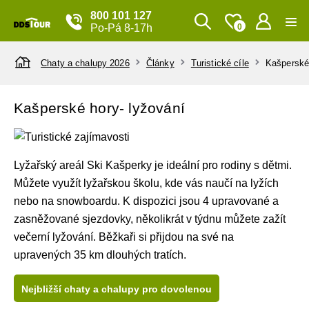
800 101 127
Po-Pá 8-17h
0
Chaty a chalupy 2026
Články
Turistické cíle
Kašperské 
Kašperské hory- lyžování
Lyžařský areál Ski Kašperky je ideální pro rodiny s dětmi.
Můžete využít lyžařskou školu, kde vás naučí na lyžích
nebo na snowboardu. K dispozici jsou 4 upravované a
zasněžované sjezdovky, několikrát v týdnu můžete zažít
večerní lyžování. Běžkaři si přijdou na své na
upravených 35 km dlouhých tratích.
Nejbližší chaty a chalupy pro dovolenou