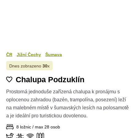
ČR
Jižní Čechy
Šumava
Dnes zobrazeno
30
x
Chalupa Podzuklín
Prostorná jednoduše zařízená chalupa k pronájmu s
oplocenou zahradou (bazén, trampolína, posezení) leží
na malebném místě v šumavských lesích na polosamotě
a je ideální pro turistickou dovolenou.
8 ložnic / max 28 osob