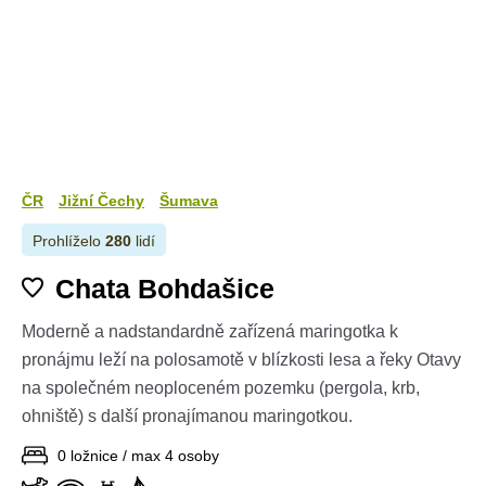
ČR
Jižní Čechy
Šumava
Prohlíželo
280
lidí
Chata Bohdašice
Moderně a nadstandardně zařízená maringotka k
pronájmu leží na polosamotě v blízkosti lesa a řeky Otavy
na společném neoploceném pozemku (pergola, krb,
ohniště) s další pronajímanou maringotkou.
0 ložnice / max 4 osoby