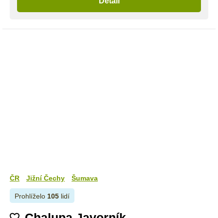
Detail
ČR
Jižní Čechy
Šumava
Prohlíželo
105
lidí
Chalupa Javorník