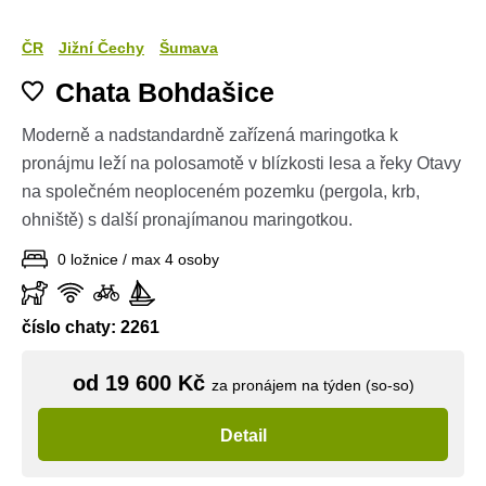
ČR
Jižní Čechy
Šumava
Chata Bohdašice
Moderně a nadstandardně zařízená maringotka k
pronájmu leží na polosamotě v blízkosti lesa a řeky Otavy
na společném neoploceném pozemku (pergola, krb,
ohniště) s další pronajímanou maringotkou.
0 ložnice / max 4 osoby
číslo chaty: 2261
od 19 600 Kč
za pronájem na týden (so-so)
Detail