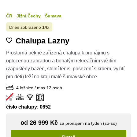
ČR
Jižní Čechy
Šumava
Dnes zobrazeno
14
x
Chalupa Lazny
Prostorná pěkně zařízená chalupa k pronájmu s
oplocenou zahradou a bohatým rekreačním vyžitím
(zapuštěný bazén, stolní tenis, posezení s krbem, vyžití
pro děti) leží na kraji malé šumavské obce.
4 ložnice / max 12 osob
číslo chalupy: 0652
od 26 999 Kč
za pronájem na týden (so-so)