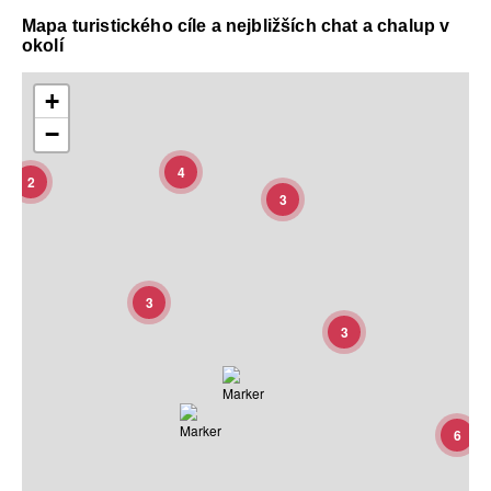
Mapa turistického cíle a nejbližších chat a chalup v
okolí
+
−
4
2
3
3
3
6