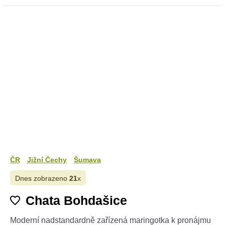
ČR
Jižní Čechy
Šumava
Dnes zobrazeno
21
x
Chata Bohdašice
Moderní nadstandardně zařízená maringotka k pronájmu