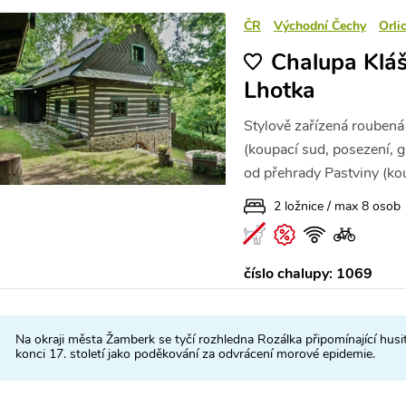
ČR
Východní Čechy
Orli
Chalupa Klášt
Lhotka
Stylově zařízená rouben
(koupací sud, posezení, g
od přehrady Pastviny (kou
2 ložnice / max 8 osob
číslo chalupy: 1069
Na okraji města Žamberk se tyčí rozhledna Rozálka připomínající husit
konci 17. století jako poděkování za odvrácení morové epidemie.