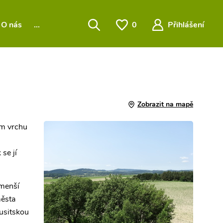
O nás
…
0
Přihlášení
Zobrazit na mapě
ém vrchu
 se jí
 menší
města
usitskou