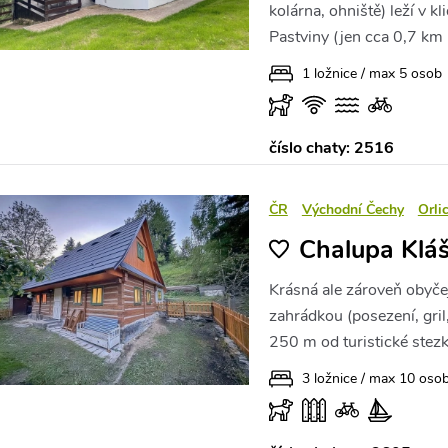
kolárna, ohniště) leží v 
Pastviny (jen cca 0,7 km k
1 ložnice / max 5 osob
číslo chaty: 2516
ČR
Východní Čechy
Orli
Chalupa Kláš
Krásná ale zároveň obyč
zahrádkou (posezení, gril,
250 m od turistické stez
3 ložnice / max 10 oso