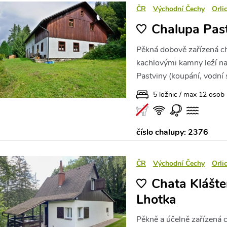
ČR
Východní Čechy
Orli
Chalupa Pas
Pěkná dobově zařízená ch
kachlovými kamny leží n
Pastviny (koupání, vodní 
5 ložnic / max 12 osob
číslo chalupy: 2376
ČR
Východní Čechy
Orli
Chata Klášter
Lhotka
Pěkně a účelně zařízená c