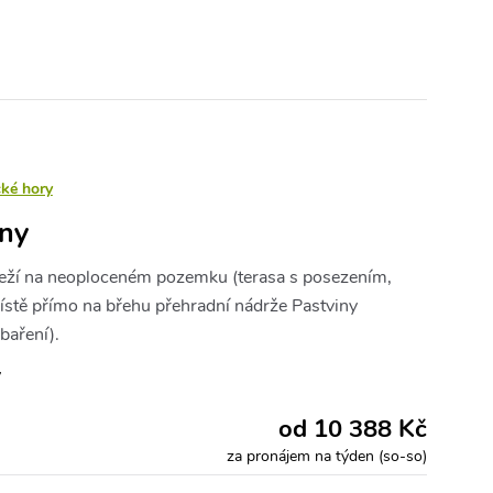
cké hory
iny
3
leží na neoploceném pozemku (terasa s posezením,
místě přímo na břehu přehradní nádrže Pastviny
baření).
y
od 10 388 Kč
za pronájem na týden (so-so)