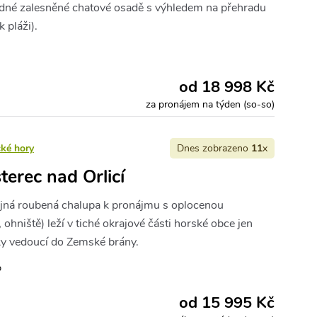
klidné zalesněné chatové osadě s výhledem na přehradu
 pláži).
od 18 998 Kč
za pronájem na týden (so-so)
cké hory
Dnes zobrazeno
11
x
terec nad Orlicí
ejná roubená chalupa k pronájmu s oplocenou
 ohniště) leží v tiché okrajové části horské obce jen
ky vedoucí do Zemské brány.
b
od 15 995 Kč