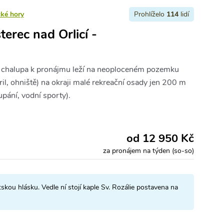
cké hory
Prohlíželo
114
lidí
erec nad Orlicí -
á chalupa k pronájmu leží na neoploceném pozemku
ril, ohniště) na okraji malé rekreační osady jen 200 m
pání, vodní sporty).
od 12 950 Kč
za pronájem na týden (so-so)
skou hlásku. Vedle ní stojí kaple Sv. Rozálie postavena na