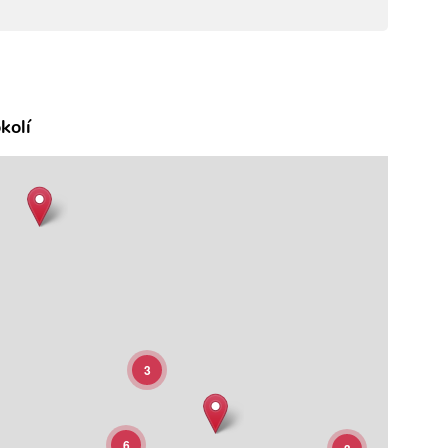
kolí
3
6