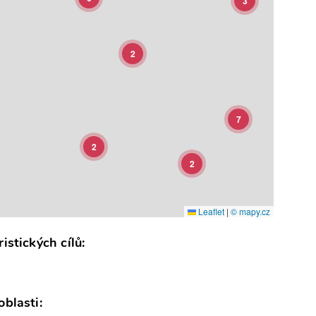
3
9
2
7
2
2
Leaflet
|
© mapy.cz
istických cílů:
blasti: