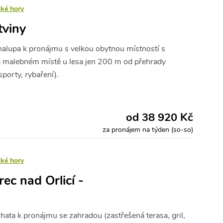
cké hory
tviny
alupa k pronájmu s velkou obytnou místností s
a malebném místě u lesa jen 200 m od přehrady
sporty, rybaření).
od 38 920 Kč
za pronájem na týden (so-so)
cké hory
ec nad Orlicí -
hata k pronájmu se zahradou (zastřešená terasa, gril,