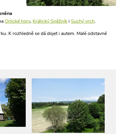
upněna
 na
Orlické hory
,
Králický Sněžník
i
Suchý vrch
.
u. K rozhledně se dá dojet i autem. Malé odstavné