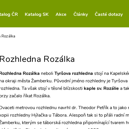
talog ČR
Katalog SK
Akce
Články
Časté dotazy
 Rozálka
Rozhledna Rozálka
Rozhledna Rozálka
neboli
Tyršova rozhledna
stojí na Kapelsk
na okraji města Žamberku. Původní jméno rozhledny je Tyršova
rozhledna. Ta však stojí v těsné blízskosti
kaple sv. Rozálie
a tak
brzy začalo říkat Rozálka.
Dvaceti metrovou rozhlednu navrhl dr. Theodor Petřík a to jako
kopii rozhledny Hýlačka u Tábora. Alespoň tak si to přáli radní 
Žamberku, kterým se táborská rozhledna připomínající tvarem h