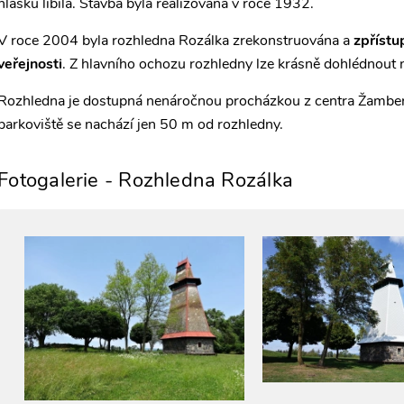
hlásku líbila. Stavba byla realizována v roce 1932.
V roce 2004 byla rozhledna Rozálka zrekonstruována a
zpříst
veřejnosti
. Z hlavního ochozu rozhledny lze krásně dohlédnout
Rozhledna je dostupná nenáročnou procházkou z centra Žamberk
parkoviště se nachází jen 50 m od rozhledny.
Fotogalerie - Rozhledna Rozálka
3
5