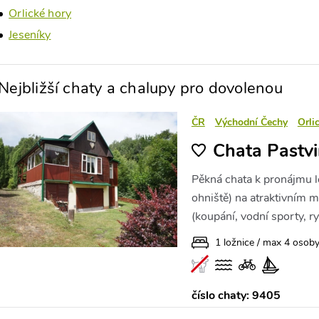
Orlické hory
Jeseníky
Nejbližší chaty a chalupy pro dovolenou
ČR
Východní Čechy
Orli
Chata Pastv
Pěkná chata k pronájmu 
ohniště) na atraktivním 
(koupání, vodní sporty, ry
1 ložnice / max 4 osob
číslo chaty: 9405