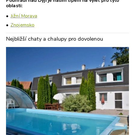
Podhradí nad Dyjí je naším tipem na výlet pro tyto
oblasti:
Jižní Morava
Znojemsko
Nejbližší chaty a chalupy pro dovolenou