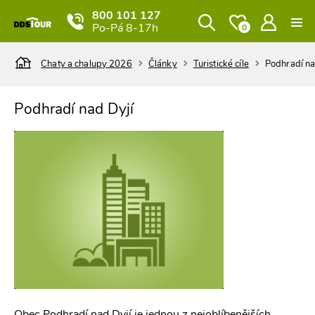
800 101 127
Po-Pá 8-17h
0
Chaty a chalupy 2026
Články
Turistické cíle
Podhradí na
Podhradí nad Dyjí