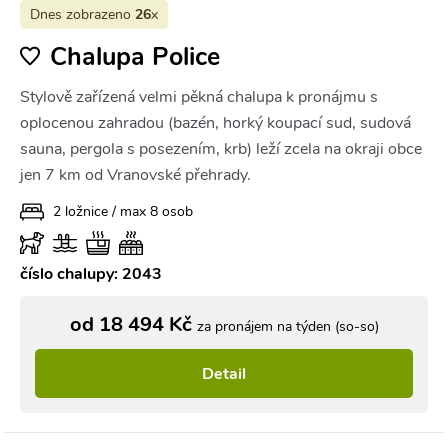
Dnes zobrazeno
26
x
Chalupa Police
Stylově zařízená velmi pěkná chalupa k pronájmu s
oplocenou zahradou (bazén, horký koupací sud, sudová
sauna, pergola s posezením, krb) leží zcela na okraji obce
jen 7 km od Vranovské přehrady.
2 ložnice / max 8 osob
číslo chalupy: 2043
od 18 494 Kč
za pronájem na týden (so-so)
Detail