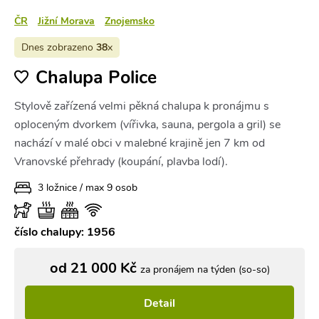
ČR
Jižní Morava
Znojemsko
Dnes zobrazeno
38
x
Chalupa Police
Stylově zařízená velmi pěkná chalupa k pronájmu s
oploceným dvorkem (vířivka, sauna, pergola a gril) se
nachází v malé obci v malebné krajině jen 7 km od
Vranovské přehrady (koupání, plavba lodí).
3 ložnice / max 9 osob
číslo chalupy: 1956
od 21 000 Kč
za pronájem na týden (so-so)
Detail