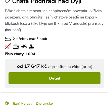
Chata Podhradí nad Dyjí
Pěkná chata s terasou na neoploceném pozemku (vířivka,
posezení, gril, ohniště) leží v chatové osadě na kopci v
blízkosti lesa a řeky Dyje jen 9 km od Vranovské přehrady
(koupání).
2 ložnice / max 5 osob
číslo chaty: 1004
od 17 647 Kč
za pronájem na týden (so-so)
Detail
ČR
Jižní Morava
Znojemsko