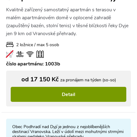
Kvalitně zařízený samostatný apartmán s terasou v
malém apartmánovém domě v oplocené zahradě
(zapuštěný bazén, stolní tenis) v těsné blízkosti řeky Dyje
jen 9 km od Vranovské přehrady.
2 ložnice / max 5 osob
číslo apartmánu: 1003b
od 17 150 Kč
za pronájem na týden (so-so)
Detail
Obec Podhradí nad Dyjí je jednou z nejoblíbenějších
destinací Vranovska. Leží v údolí mezi mohutnými strmými
skalami nedaleko Vranovské přehrady.