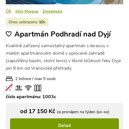
ČR
Jižní Morava
Znojemsko
Dnes zobrazeno
10
x
Apartmán Podhradí nad Dyjí
Kvalitně zařízený samostatný apartmán s terasou v
malém apartmánovém domě v oplocené zahradě
(zapuštěný bazén, stolní tenis) v těsné blízkosti řeky Dyje
jen 9 km od Vranovské přehrady.
2 ložnice / max 5 osob
číslo apartmánu: 1003c
od 17 150 Kč
za pronájem na týden (so-so)
Detail