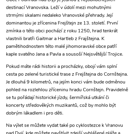
Obec Podhradí nad Dyjí je jednou z nejoblíbenějších
destinací Vranovska. Leží v údolí mezi mohutnými
strmými skalami nedaleko Vranovské přehrady. Její
dominantou je zřícenina Frejštejn ze 13. století. První
zmínka o této obci pochází z roku 1250, hrad tenkrát
vlastnili bratři Gaitmar a Hartleb z Frajštejna. K
pamětihodnostem této malé jihomoravské obce patří
kaple svatého Jana a Pavla a sousoší Nejsvětější Trojice.
Pokud máte rádi historii a procházky, obojí vám splní
cesta po zelené turistické trase z Frejštejna do Cornštejna.
Je dlouhá 9 kilometrů, na jejím konci vám bude odměnou
pohled na rozlehlou zříceninu hradu Cornštejn. Pravidelně
se tu pořádají historické jízdy, šermířská utkání či
koncerty středověkých muzikantů, což by mohlo být
dobrým lákadlem i pro děti.
Na výlet se můžete vydat také po cyklostezce k Vranovu
nad Dyjí, kde můžete navštívit zdejší vyhlášené pláže a