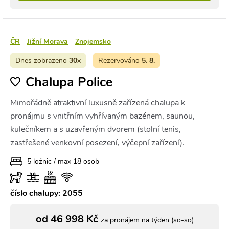
ČR
Jižní Morava
Znojemsko
Dnes zobrazeno
30
x
Rezervováno
5. 8.
Chalupa Police
Mimořádně atraktivní luxusně zařízená chalupa k
pronájmu s vnitřním vyhřívaným bazénem, saunou,
kulečníkem a s uzavřeným dvorem (stolní tenis,
zastřešené venkovní posezení, výčepní zařízení).
5 ložnic / max 18 osob
číslo chalupy: 2055
od 46 998 Kč
za pronájem na týden (so-so)