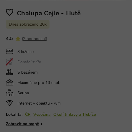
Chalupa Cejle - Hutě
Dnes zobrazeno
26
x
4.5
(
2 hodnocení
)
3 ložnice
Domácí zvíře
S bazénem
Maximálně pro 13 osob
Sauna
Internet v objektu - wifi
Lokalita:
ČR
Vysočina
Okolí Jihlavy a Třebíče
Zobrazit na mapě