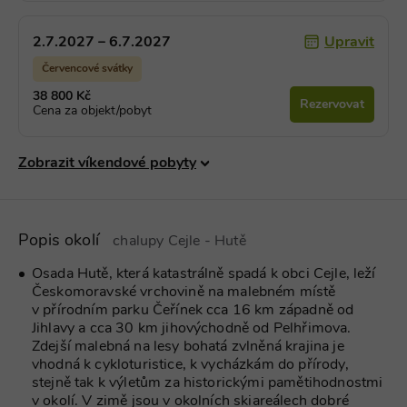
příkladem j
Google Privacy Policy
udržování
přihlášenéh
Upravit
2.7.2027 – 6.7.2027
stavu uživat
mezi
Červencové svátky
stránkami.
38 800 Kč
CookieScriptConsent
1 měsíc
Tento soub
CookieScript
Rezervovat
Cena za objekt/pobyt
cookie použ
www.chaty-
služba Cook
chalupy-
Script.com 
dds.cz
zapamatová
Zobrazit víkendové pobyty
předvoleb
souhlasu se
soubory co
návštěvníků.
nutné, aby
banner cook
Popis okolí
Cookie-
chalupy Cejle - Hutě
Script.com
fungoval
Osada Hutě, která katastrálně spadá k obci Cejle, leží
správně.
Českomoravské vrchovině na malebném místě
suid
1 rok
Uložení
Simplifi
v přírodním parku Čeřínek cca 16 km západně od
jedinečného
Holdings Inc.
Jihlavy a cca 30 km jihovýchodně od Pelhřimova.
relace.
.simpli.fi
Zdejší malebná na lesy bohatá zvlněná krajina je
_dc_gtm_UA-
.chaty-
55 sekund
Tento soub
vhodná k cykloturistice, k vycházkám do přírody,
1578163-15
chalupy-
cookie je
stejně tak k výletům za historickými pamětihodnostmi
dds.cz
přidružen k
webům
v okolí. V zimě jsou v okolních skiareálech dobré