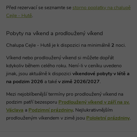
Před rezervací se seznamte se
storno poplatky na chalupě
Cejle - Hutě
.
Pobyty na víkend a prodloužený víkend
Chalupa Cejle - Hutě je k dispozici na minimálně
2
noci
.
Víkend nebo prodloužený víkend si můžete dopřát
kdykoliv během celého roku. Není-li v ceníku uvedeno
jinak, jsou aktuálně k dispozici
víkendové pobyty v létě a
na podzim 2026
a také
v zimě 2026/2027
.
Mezi nejoblíbenější termíny pro prodloužený víkend na
podzim patří bezesporu
Prodloužený víkend v září na sv.
Václava
a
Podzimní prázdniny
.
Nejlukrativnějším
prodlouženým víkendem v zimě jsou
Pololetní prázdniny
.