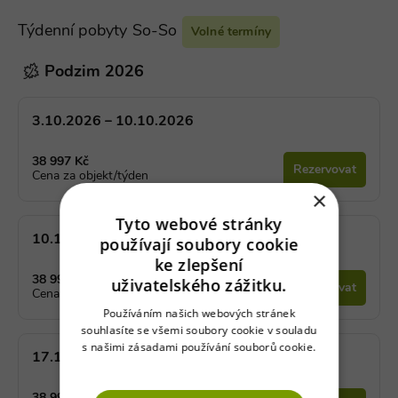
Týdenní pobyty So-So
Volné termíny
Podzim 2026
3.10.2026 – 10.10.2026
38 997 Kč
Rezervovat
Cena za objekt/týden
×
Tyto webové stránky
10.10.2026 – 17.10.2026
používají soubory cookie
ke zlepšení
38 997 Kč
uživatelského zážitku.
Rezervovat
Cena za objekt/týden
Používáním našich webových stránek
souhlasíte se všemi soubory cookie v souladu
s našimi zásadami používání souborů cookie.
17.10.2026 – 24.10.2026
Více informací