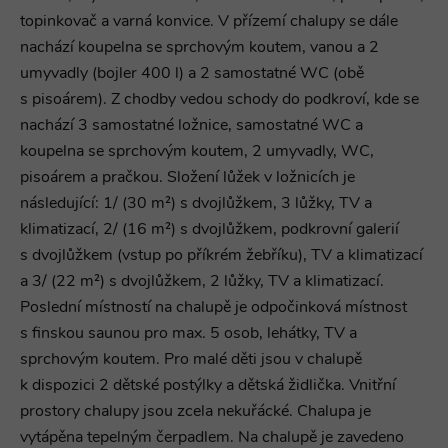
topinkovač a varná konvice. V přízemí chalupy se dále
nachází koupelna se sprchovým koutem, vanou a 2
umyvadly (bojler 400 l) a 2 samostatné WC (obě
s pisoárem). Z chodby vedou schody do podkroví, kde se
nachází 3 samostatné ložnice, samostatné WC a
koupelna se sprchovým koutem, 2 umyvadly, WC,
pisoárem a pračkou. Složení lůžek v ložnicích je
následující: 1/ (30 m²) s dvojlůžkem, 3 lůžky, TV a
klimatizací, 2/ (16 m²) s dvojlůžkem, podkrovní galerií
s dvojlůžkem (vstup po příkrém žebříku), TV a klimatizací
a 3/ (22 m²) s dvojlůžkem, 2 lůžky, TV a klimatizací.
Poslední místností na chalupě je odpočinková místnost
s finskou saunou pro max. 5 osob, lehátky, TV a
sprchovým koutem. Pro malé děti jsou v chalupě
k dispozici 2 dětské postýlky a dětská židlička. Vnitřní
prostory chalupy jsou zcela nekuřácké. Chalupa je
vytápěna tepelným čerpadlem. Na chalupě je zavedeno