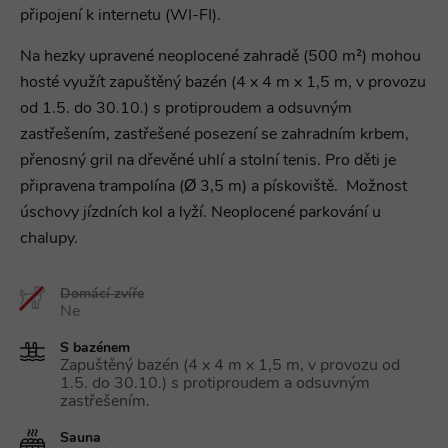
připojení k internetu (WI-FI).
Na hezky upravené neoplocené zahradě (500 m²) mohou
hosté využít zapuštěný bazén (4 x 4 m x 1,5 m, v provozu
od 1.5. do 30.10.) s protiproudem a odsuvným
zastřešením, zastřešené posezení se zahradním krbem,
přenosný gril na dřevěné uhlí a stolní tenis. Pro děti je
připravena trampolína (Ø 3,5 m) a pískoviště. Možnost
úschovy jízdních kol a lyží. Neoplocené parkování u
chalupy.
Domácí zvíře
Ne
S bazénem
Zapuštěný bazén (4 x 4 m x 1,5 m, v provozu od
1.5. do 30.10.) s protiproudem a odsuvným
zastřešením.
Sauna