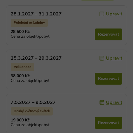
Nezbytně nutné soubory cookie umožňují
základní funkce webových stránek, jako je
Upravit
28.1.2027 – 31.1.2027
přihlášení uživatele a správa účtu. Webové
stránky nelze bez nezbytně nutných souborů
Pololetní prázdniny
cookie správně používat.
28 500 Kč
Rezervovat
Provider
/
Cena za objekt/pobyt
Název
Vyprší
Popis
Doména
PHPSESSID
Zavřením
Cookie
PHP.net
prohlížeče
generovaný
www.chaty-
aplikacemi
chalupy-
Upravit
25.3.2027 – 29.3.2027
založenými 
dds.cz
jazyce PHP.
Velikonoce
Toto je
univerzální
38 000 Kč
identifikáto
Rezervovat
Cena za objekt/pobyt
používaný 
udržování
proměnnýc
relací uživat
Obvykle se
Upravit
7.5.2027 – 9.5.2027
jedná o
náhodně
vygenerova
Druhý květnový svátek
číslo, jeho
použití můž
19 000 Kč
Rezervovat
být specific
Cena za objekt/pobyt
pro daný w
ale dobrým