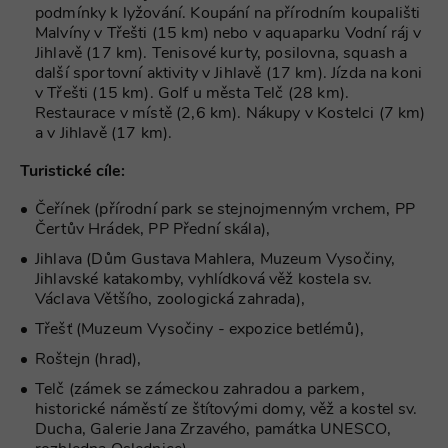
používající
podmínky k lyžování. Koupání na přírodním koupališti
Správce zna
Google k
Malvíny v Třešti (15 km) nebo v aquaparku Vodní ráj v
načtení dalš
Jihlavě (17 km). Tenisové kurty, posilovna, squash a
skriptů a k
na stránku.
další sportovní aktivity v Jihlavě (17 km). Jízda na koni
Pokud je
v Třešti (15 km). Golf u města Telč (28 km).
použit, lze j
Restaurace v místě (2,6 km). Nákupy v Kostelci (7 km)
považovat z
nezbytně
a v Jihlavě (17 km).
nutný, prot
bez něj jiné
skripty nem
Turistické cíle:
fungovat
správně. Ko
Čeřínek (přírodní park se stejnojmenným vrchem, PP
názvu je
jedinečné čí
Čertův Hrádek, PP Přední skála),
které je tak
identifikát
Jihlava (Dům Gustava Mahlera, Muzeum Vysočiny,
přidružené
Jihlavské katakomby, vyhlídková věž kostela sv.
účtu Googl
Analytics.
Václava Většího, zoologická zahrada),
na_id
1 rok
AddThis -
Oracle
Třešť (Muzeum Vysočiny - expozice betlémů),
Cookie
Corporation
související s
.addthis.com
Roštejn (hrad),
tlačítkem
sdílení Add
Telč (zámek se zámeckou zahradou a parkem,
dostupným
historické náměstí ze štítovými domy, věž a kostel sv.
webu
Ducha, Galerie Jana Zrzavého, památka UNESCO,