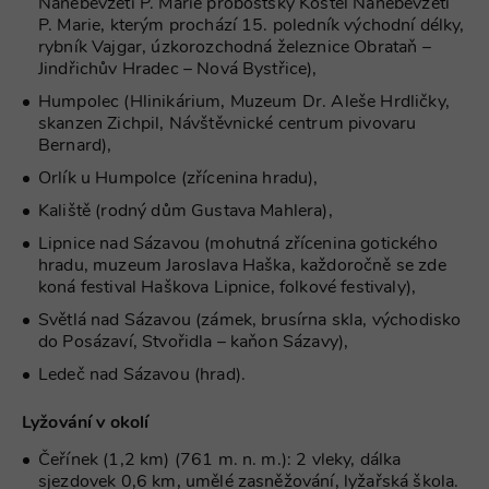
Nanebevzetí P. Marie proboštský Kostel Nanebevzetí
objemem
provozu.
real_estate_view_574
www.chaty-chalupy-
13 hodin
P. Marie, kterým prochází 15. poledník východní délky,
dds.cz
36 minut
rybník Vajgar, úzkorozchodná železnice Obrataň –
_gid
1 den
Tento soubor
Google
cookie nastavuje
Jindřichův Hradec – Nová Bystřice),
LLC
real_estate_view_1038
www.chaty-chalupy-
13 hodin
Google
.chaty-
dds.cz
20 minut
Analytics.
chalupy-
Humpolec (Hlinikárium, Muzeum Dr. Aleše Hrdličky,
Ukládá a
dds.cz
real_estate_view_465
www.chaty-chalupy-
12 hodin
skanzen Zichpil, Návštěvnické centrum pivovaru
aktualizuje
dds.cz
55 minut
jedinečnou
Bernard),
tuuid
.360yield.com
3 měsíce
hodnotu pro
real_estate_view_120
www.chaty-chalupy-
13 hodin
každou
Orlík u Humpolce (zřícenina hradu),
dds.cz
33 minut
navštívenou
stránku a slouží
Kaliště (rodný dům Gustava Mahlera),
real_estate_view_14
www.chaty-chalupy-
13 hodin
k počítání a
dds.cz
31 minut
sledování
Lipnice nad Sázavou (mohutná zřícenina gotického
zobrazení
real_estate_view_1174
www.chaty-chalupy-
13 hodin
hradu, muzeum Jaroslava Haška, každoročně se zde
stránek.
dds.cz
31 minut
_uid
6 měsíců
koná festival Haškova Lipnice, folkové festivaly),
FreeWheel Media Inc.
_ga
2 roky
Tento název
Google
.fwmrm.net
data-c-ts
Media.net
1 měsíc
souboru cookie
LLC
Světlá nad Sázavou (zámek, brusírna skla, východisko
.media.net
je spojen s
.chaty-
do Posázaví, Stvořidla – kaňon Sázavy),
Google
chalupy-
real_estate_view_883
www.chaty-chalupy-
13 hodin
Universal
dds.cz
dds.cz
38 minut
Analytics - což je
Ledeč nad Sázavou (hrad).
významná
real_estate_view_22
www.chaty-chalupy-
13 hodin
aktualizace
dds.cz
45 minut
běžněji
Lyžování v okolí
používané
dpm
6 měsíců
Adobe Inc.
SPugT
1 měsíc
PubMatic, Inc.
analytické
.dpm.demdex.net
Čeřínek (1,2 km) (761 m. n. m.): 2 vleky, dálka
.pubmatic.com
služby Google.
Tento soubor
sjezdovek 0,6 km, umělé zasněžování, lyžařská škola.