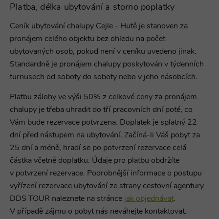
Platba, délka ubytování a storno poplatky
Ceník ubytování
chalupy Cejle - Hutě je stanoven za
pronájem celého objektu bez ohledu na počet
ubytovaných osob, pokud není v ceníku uvedeno jinak.
Standardně je pronájem chalupy
poskytován v týdenních
turnusech od soboty do soboty nebo v jeho násobcích.
Platbu zálohy ve výši 50% z celkové ceny za pronájem
chalupy je třeba uhradit do tří pracovních dní poté, co
Vám bude rezervace potvrzena. Doplatek je splatný 22
dní před nástupem na ubytování. Začíná-li Váš pobyt za
25 dní a méně, hradí se po potvrzení rezervace celá
částka včetně doplatku. Údaje pro platbu obdržíte
v potvrzení rezervace. Podrobnější informace o postupu
vyřízení rezervace ubytování ze strany cestovní agentury
DDS TOUR naleznete na stránce
jak objednávat
.
V případě zájmu o pobyt nás neváhejte kontaktovat.