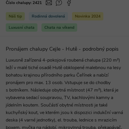
Číslo chalupy:
2421
Náš tip
Rodinná dovolená
Novinka 2024
Luxusní chata
Chata na víkend
Pronájem chalupy Cejle - Hutě - podrobný popis
Luxusně zařízená 4-pokojová roubená chalupa (220 m²)
leží v malé tiché osadě Hutě obklopené malebnou na lesy
bohatou krajinou přírodního parku Čeřínek a nabízí
pronájem pro max. 13 osob. Vstupuje se do chodby
s botníkem. Následuje obytná místnost (47 m²), která je
vybavena sedací soupravou, TV, kachlovými kamny a
jídelním koutem. Součástí obytné místnosti je také
kuchyňský kout, ve kterém jsou k dispozici indukční varná
deska (4 varné jednotky), el. trouba, lednice s mrazicím
boxem, myčka na nádobí, mikrovlnná trouba, překapávač,