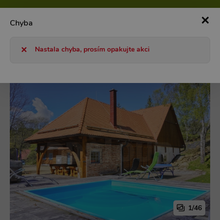
800 101 127
Po-Pá 8-17h
0
Chyba
Chaty a chalupy 2026
ČR
Vysočina
Okolí Jihlavy a Třebí
Nastala chyba, prosím opakujte akci
1/46