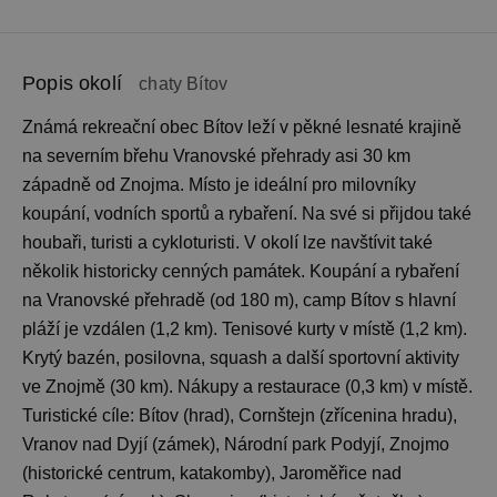
Popis okolí
chaty Bítov
Známá rekreační obec Bítov leží v pěkné lesnaté krajině
na severním břehu Vranovské přehrady asi 30 km
západně od Znojma. Místo je ideální pro milovníky
koupání, vodních sportů a rybaření. Na své si přijdou také
houbaři, turisti a cykloturisti. V okolí lze navštívit také
několik historicky cenných památek. Koupání a rybaření
na Vranovské přehradě (od 180 m), camp Bítov s hlavní
pláží je vzdálen (1,2 km). Tenisové kurty v místě (1,2 km).
Krytý bazén, posilovna, squash a další sportovní aktivity
ve Znojmě (30 km). Nákupy a restaurace (0,3 km) v místě.
Turistické cíle: Bítov (hrad), Cornštejn (zřícenina hradu),
Vranov nad Dyjí (zámek), Národní park Podyjí, Znojmo
(historické centrum, katakomby), Jaroměřice nad