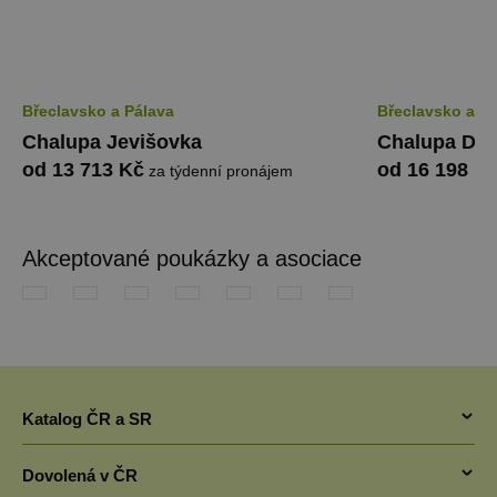
Břeclavsko a Pálava
Břeclavsko a P
Chalupa Jevišovka
Chalupa Dol
od 13 713 Kč
od 16 198 K
za týdenní pronájem
Akceptované poukázky a asociace
Katalog ČR a SR
Chaty v ČR
Dovolená v ČR
Pronájem chaty jižní Čechy