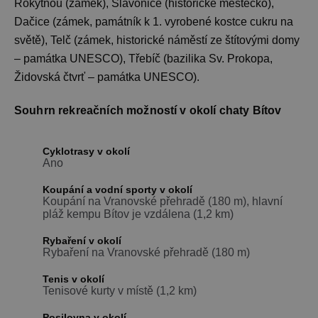
Rokytnou (zámek), Slavonice (historické městečko),
Dačice (zámek, památník k 1. vyrobené kostce cukru na
světě), Telč (zámek, historické náměstí ze štítovými domy
– památka UNESCO), Třebíč (bazilika Sv. Prokopa,
Židovská čtvrť – památka UNESCO).
Souhrn rekreačních možností v okolí chaty Bítov
Cyklotrasy v okolí
Ano
Koupání a vodní sporty v okolí
Koupání na Vranovské přehradě (180 m), hlavní
pláž kempu Bítov je vzdálena (1,2 km)
Rybaření v okolí
Rybaření na Vranovské přehradě (180 m)
Tenis v okolí
Tenisové kurty v místě (1,2 km)
Posilovna v okolí