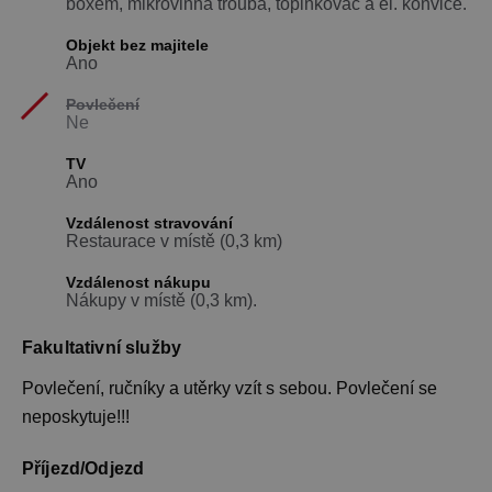
boxem, mikrovlnná trouba, topinkovač a el. konvice.
Objekt bez majitele
Ano
Povlečení
Ne
TV
Ano
Vzdálenost stravování
Restaurace v místě (0,3 km)
Vzdálenost nákupu
Nákupy v místě (0,3 km).
Fakultativní služby
Povlečení, ručníky a utěrky vzít s sebou. Povlečení se
neposkytuje!!!
Příjezd/Odjezd