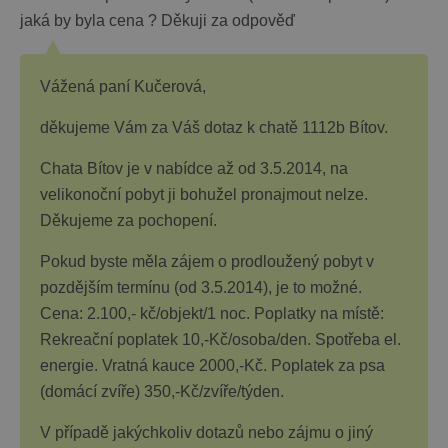
jaká by byla cena ? Děkuji za odpověď
Vážená paní Kučerová,
děkujeme Vám za Váš dotaz k chatě 1112b Bítov.
Chata Bítov je v nabídce až od 3.5.2014, na
velikonoční pobyt ji bohužel pronajmout nelze.
Děkujeme za pochopení.
Pokud byste měla zájem o prodloužený pobyt v
pozdějším termínu (od 3.5.2014), je to možné.
Cena: 2.100,- kč/objekt/1 noc. Poplatky na místě:
Rekreační poplatek 10,-Kč/osoba/den. Spotřeba el.
energie. Vratná kauce 2000,-Kč. Poplatek za psa
(domácí zvíře) 350,-Kč/zvíře/týden.
V případě jakýchkoliv dotazů nebo zájmu o jiný