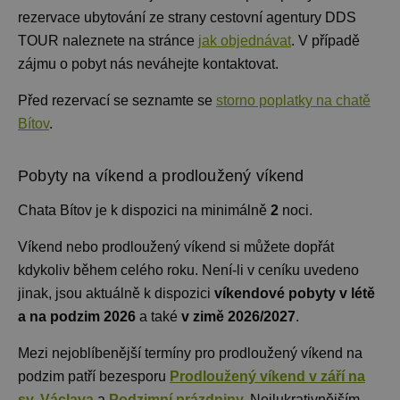
rezervace ubytování ze strany cestovní agentury DDS
TOUR naleznete na stránce
jak objednávat
. V případě
zájmu o pobyt nás neváhejte kontaktovat.
Před rezervací se seznamte se
storno poplatky na chatě
Bítov
.
Pobyty na víkend a prodloužený víkend
Chata Bítov je k dispozici na minimálně
2
noci
.
Víkend nebo prodloužený víkend si můžete dopřát
kdykoliv během celého roku. Není-li v ceníku uvedeno
jinak, jsou aktuálně k dispozici
víkendové pobyty v létě
a na podzim 2026
a také
v zimě 2026/2027
.
Mezi nejoblíbenější termíny pro prodloužený víkend na
podzim patří bezesporu
Prodloužený víkend v září na
sv. Václava
a
Podzimní prázdniny
.
Nejlukrativnějším