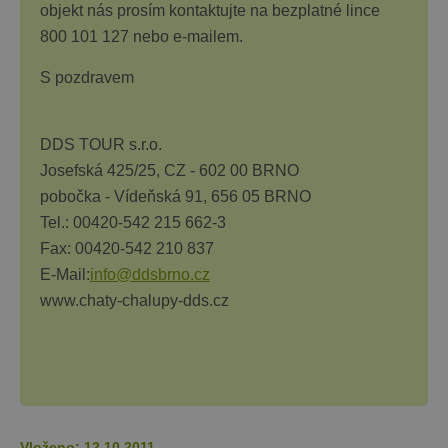
objekt nás prosím kontaktujte na bezplatné lince
800 101 127 nebo e-mailem.
S pozdravem
DDS TOUR s.r.o.
Josefská 425/25, CZ - 602 00 BRNO
pobočka - Vídeňská 91, 656 05 BRNO
Tel.: 00420-542 215 662-3
F
ax: 00420-542 210 837
E-Mail:
info@ddsbrno.cz
www.chaty-chalupy-dds.cz
Vloženo: 12.10.2011