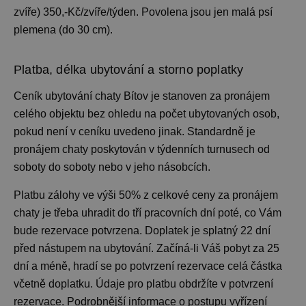
zvíře) 350,-Kč/zvíře/týden. Povolena jsou jen malá psí
plemena (do 30 cm).
Platba, délka ubytování a storno poplatky
Ceník ubytování
chaty Bítov je stanoven za pronájem
celého objektu bez ohledu na počet ubytovaných osob,
pokud není v ceníku uvedeno jinak. Standardně je
pronájem chaty
poskytován v týdenních turnusech od
soboty do soboty nebo v jeho násobcích.
Platbu zálohy ve výši 50% z celkové ceny za pronájem
chaty je třeba uhradit do tří pracovních dní poté, co Vám
bude rezervace potvrzena. Doplatek je splatný 22 dní
před nástupem na ubytování. Začíná-li Váš pobyt za 25
dní a méně, hradí se po potvrzení rezervace celá částka
včetně doplatku. Údaje pro platbu obdržíte v potvrzení
rezervace. Podrobnější informace o postupu vyřízení