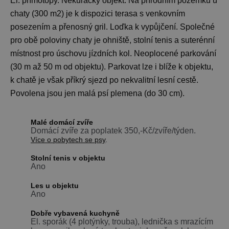
El. přímotopy. Nekuřácký objekt. Na přírodním pozemku u
chaty (300 m2) je k dispozici terasa s venkovním
posezením a přenosný gril. Loďka k vypůjčení. Společné
pro obě poloviny chaty je ohniště, stolní tenis a suterénní
místnost pro úschovu jízdních kol. Neoplocené parkování
(30 m až 50 m od objektu). Parkovat lze i blíže k objektu,
k chatě je však příkrý sjezd po nekvalitní lesní cestě.
Povolena jsou jen malá psí plemena (do 30 cm).
Malé domácí zvíře
Domácí zvíře za poplatek 350,-Kč/zvíře/týden.
Více o pobytech se psy
.
Stolní tenis v objektu
Ano
Les u objektu
Ano
Dobře vybavená kuchyně
El. sporák (4 plotýnky, trouba), lednička s mrazícím