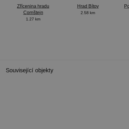
Zřícenina hradu
Hrad Bítov
Po
Cornštejn
2.58 km
1.27 km
Související objekty