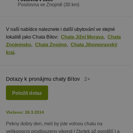
Posilovna ve Znojmě (30 km)
V naší nabídce naleznete i další ubytování ve stejné
lokalitě jako Chata Bítov:
Chata Jižní Morava
,
Chata
Znojemsko
,
Chata Znojmo
,
Chata Jihomoravský
kraj
.
Dotazy k pronájmu chaty Bítov
2×
Položit dotaz
Vloženo: 26.3.2014
Pekny dobry den, meli by jste volnou chatu na
velikonocni prodlouzeny vikend ( čtvrtek až pondělí ) a