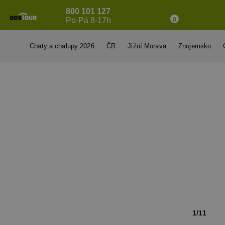
800 101 127
Po-Pá 8-17h
0
Chaty a chalupy 2026
ČR
Jižní Morava
Znojemsko
1/11