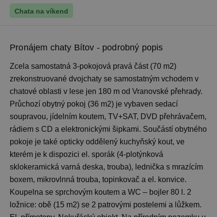
Chata na víkend
Pronájem chaty Bítov - podrobný popis
Zcela samostatná 3-pokojová pravá část (70 m2)
zrekonstruované dvojchaty se samostatným vchodem v
chatové oblasti v lese jen 180 m od Vranovské přehrady.
Průchozí obytný pokoj (36 m2) je vybaven sedací
soupravou, jídelním koutem, TV+SAT, DVD přehrávačem,
rádiem s CD a elektronickými šipkami. Součástí obytného
pokoje je také opticky oddělený kuchyňský kout, ve
kterém je k dispozici el. sporák (4-plotýnková
sklokeramická varná deska, trouba), lednička s mrazícím
boxem, mikrovlnná trouba, topinkovač a el. konvice.
Koupelna se sprchovým koutem a WC – bojler 80 l. 2
ložnice: obě (15 m2) se 2 patrovými postelemi a lůžkem.