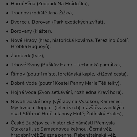
cookie použ
www.chaty-
Horní Pěna (Zoopark Na Hrádečku),
služba Cook
chalupy-
Script.com 
dds.cz
Trocnov (rodiště Jana Žižky),
zapamatová
předvoleb
Dvorec u Borovan (Park exotických zvířat),
souhlasu se
soubory co
Borovany (klášter),
návštěvníků.
nutné, aby
Nové Hrady (hrad, historická kovárna, Tereziino údolí,
banner cook
Cookie-
Hrobka Buquoyů),
Script.com
fungoval
Žumberk (tvrz),
správně.
Trhové Sviny (Buškův Hamr – technická památka),
suid
1 rok
Uložení
Simplifi
jedinečného
Holdings Inc.
Římov (poutní místo, loretánská kaple, křížová cesta),
relace.
.simpli.fi
Dobrá Voda (poutní Kostel Panny Marie Těšitelky),
_dc_gtm_UA-
.chaty-
55 sekund
Tento soub
1578163-15
chalupy-
cookie je
Hojná Voda (Zvon setkávání, rozhledna Kraví hora),
dds.cz
přidružen k
webům
Novohradské hory (výšlapy na Vysokou, Kamenec,
používající
Správce zna
Myslivnu a Doppler (Jelení vrch); návštěva zaniklých
Google k
osad Stříbrné Hutě a Janovy Hutě; Žofínský Prales),
načtení dalš
skriptů a k
České Budějovice (historické náměstí Přemysla
na stránku.
Pokud je
Otakara II. se Samsonovou kašnou, Černá věž,
použit, lze j
hradební věž Železná panna, Rabenštejnská věž,
považovat z