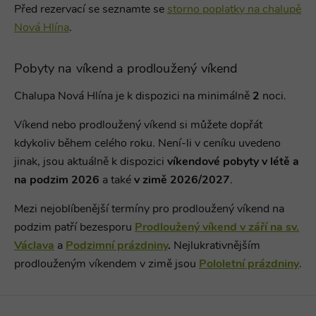
Před rezervací se seznamte se
storno poplatky na chalupě
Nová Hlína
.
Pobyty na víkend a prodloužený víkend
Chalupa Nová Hlína je k dispozici na minimálně
2
noci
.
Víkend nebo prodloužený víkend si můžete dopřát
kdykoliv během celého roku. Není-li v ceníku uvedeno
jinak, jsou aktuálně k dispozici
víkendové pobyty v létě a
na podzim 2026
a také
v zimě 2026/2027
.
Mezi nejoblíbenější termíny pro prodloužený víkend na
podzim patří bezesporu
Prodloužený víkend v září na sv.
Václava
a
Podzimní prázdniny
.
Nejlukrativnějším
prodlouženým víkendem v zimě jsou
Pololetní prázdniny
.