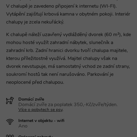
V chalupě je zavedeno připojení k internetu (WI-FI).
Vytápění zajišťují krbová kamna v obytném pokoji. Interiér
chalupy je zcela nekuřácký.
K chalupě náleží uzavřený vydlážděný dvorek (60 m²), kde
mohou hosté využít zahradní nábytek, slunečník a
zahradní krb. Zadní hranici dvorku tvoří chalupa majitele,
kterou příležitostně využívá. Majitel chalupy však na
dvorek nevstupuje, má samostatný vchod ze zadní strany,
soukromí hostů tak není narušováno. Parkování je
neoplocené před chalupou.
Domácí zvíře
Domácí zvíře za poplatek 350,-Kč/zvíře/týden.
Více o pobytech se psy
.
Internet v objektu - wifi
Ano