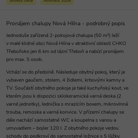
Skvělá cena
Novinka 2026
Pronájem chalupy Nová Hlína - podrobný popis
Jednoduše zařízená 2-pokojová chalupa (50 m²) leží
v malé klidné obci Nová Hlína v atraktivní oblasti CHKO
Třeboňsko jen 6 km od lázní Třeboň a nabízí pronájem
pro max. 5 osob.
Vchází se do předsíně. Následuje obytný pokoj, který je
vybaven gaučem, stolem, 4 židlemi, krbovými kamny a
TV. Součástí obytného pokoje je také kuchyňský kout, ve
kterém jsou k dispozici sklokeramická varná deska (2
varné jednotky), lednička s mrazícím boxem, mikrovlnná
trouba, remoska a varná konvice. V přízemí chalupy se
dále nachází samostatné WC a koupelna s vanou a
umyvadlem – bojler 120 l. Z obytného pokoje vedou
schody do podkroví do samostatné ložnice s 5 lůžky.