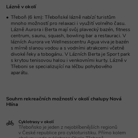
dds.cz
55 minut
jedinečnou
tuuid
.360yield.com
3 měsíce
Lázně v okolí
hodnotu pro
real_estate_view_120
www.chaty-chalupy-
13 hodin
každou
dds.cz
33 minut
navštívenou
Třeboň (6 km): Třeboňské lázně nabízí turistům
stránku a slouží
mnoho možností pro relaxaci i využití volného času.
real_estate_view_14
www.chaty-chalupy-
13 hodin
k počítání a
dds.cz
31 minut
Lázně Aurora i Berta mají svůj plavecký bazén, fitness
sledování
zobrazení
centrum, saunu, squash, bowling bar a restauraci. V
real_estate_view_1174
www.chaty-chalupy-
13 hodin
stránek.
dds.cz
31 minut
lázních Aurora ve Wellnesscentru Agua viva je bazén
_uid
6 měsíců
FreeWheel Media Inc.
_ga
2 roky
Tento název
Google
s mírně slanou vodou a s vodními atrakcemi včetně
.fwmrm.net
data-c-ts
Media.net
1 měsíc
souboru cookie
LLC
divoké řeky a tobogánu. V Lázních Berta je Sport park
.media.net
je spojen s
.chaty-
s krytou tenisovou halou i venkovními kurty. Lázně v
Google
chalupy-
real_estate_view_883
www.chaty-chalupy-
13 hodin
Universal
dds.cz
Třeboni se specializující na léčbu pohybového
dds.cz
38 minut
Analytics - což je
aparátu.
významná
real_estate_view_22
www.chaty-chalupy-
13 hodin
aktualizace
dds.cz
45 minut
běžněji
používané
dpm
6 měsíců
Adobe Inc.
SPugT
1 měsíc
PubMatic, Inc.
analytické
.dpm.demdex.net
.pubmatic.com
služby Google.
Souhrn rekreačních možností v okolí chalupy Nová
Tento soubor
real_estate_view_830
www.chaty-chalupy-
13 hodin
cookie se
Hlína
dds.cz
47 minut
používá k
rozlišení
uid-bp-717
ads.stickyadstv.com
jedinečných
1 měsíc
uživatelů
Cyklotrasy v okolí
přiřazením
C
28 dní
Adform
Třeboňsko je jeden z nejoblíbenějších regionů
náhodně
.adform.net
lidid
2 roky
LiveIntent Inc.
v České republice pro cykloturistiku. Přímo kolem
vygenerovaného
.liadm.com