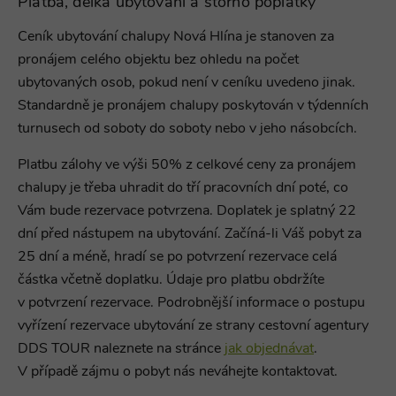
Platba, délka ubytování a storno poplatky
Ceník ubytování
chalupy Nová Hlína je stanoven za
pronájem celého objektu bez ohledu na počet
ubytovaných osob, pokud není v ceníku uvedeno jinak.
Standardně je pronájem chalupy
poskytován v týdenních
turnusech od soboty do soboty nebo v jeho násobcích.
Platbu zálohy ve výši 50% z celkové ceny za pronájem
chalupy je třeba uhradit do tří pracovních dní poté, co
Vám bude rezervace potvrzena. Doplatek je splatný 22
dní před nástupem na ubytování. Začíná-li Váš pobyt za
25 dní a méně, hradí se po potvrzení rezervace celá
částka včetně doplatku. Údaje pro platbu obdržíte
v potvrzení rezervace. Podrobnější informace o postupu
vyřízení rezervace ubytování ze strany cestovní agentury
DDS TOUR naleznete na stránce
jak objednávat
.
V případě zájmu o pobyt nás neváhejte kontaktovat.