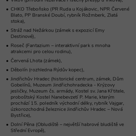
Vlkov (přírodní rezervace Písečný přesyp u Vlkova),
Provider
/
Název
Vyprší
Popis
Doména
CHKO Třeboňsko (PR Ruda u Kojákovic, NPR Červené
PHPSESSID
Zavřením
Cookie
PHP.net
Blato, PP Branské Doubí, rybník Rožmberk, Zlatá
prohlížeče
generovaný
www.chaty-
stoka),
aplikacemi
chalupy-
založenými 
dds.cz
Stráž nad Nežárkou (zámek s expozicí Emy
jazyce PHP.
Toto je
Destinové),
univerzální
identifikáto
Roseč (Fantazium – interaktivní park s mnoha
používaný 
atrakcemi pro celou rodinu),
udržování
proměnnýc
Červená Lhota (zámek),
relací uživat
Obvykle se
jedná o
Děbolín (rozhledna Rýdův kopec),
náhodně
vygenerova
Jindřichův Hradec (historické centrum, zámek, Dům
číslo, jeho
Gobelínů, Muzeum Jindřichohradecka - Krýzovy
použití můž
být specific
jesličky, Muzeum čs. armády, Kostel sv. Jana Křtitele,
pro daný w
proboštský Kostel Nanebevzetí P. Marie, kterým
ale dobrým
prochází 15. poledník východní délky, rybník Vajgar,
příkladem j
Google Privacy Policy
udržování
úzkorozchodná železnice Jindřichův Hradec – Nová
přihlášenéh
Bystřice),
stavu uživat
mezi
Dolní Pěna (Obludiště – největší habrové bludiště ve
stránkami.
Střední Evropě),
CookieScriptConsent
1 měsíc
Tento soub
CookieScript