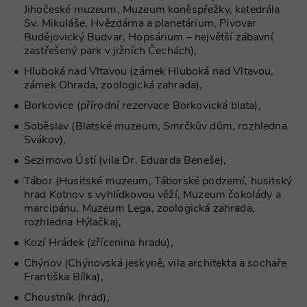
nezbytně
Jihočeské muzeum, Muzeum koněspřežky, katedrála
nutný, prot
Sv. Mikuláše, Hvězdárna a planetárium, Pivovar
bez něj jiné
skripty nem
Budějovický Budvar, Hopsárium – největší zábavní
fungovat
zastřešený park v jižních Čechách),
správně. Ko
názvu je
Hluboká nad Vltavou (zámek Hluboká nad Vltavou,
jedinečné čí
které je tak
zámek Ohrada, zoologická zahrada),
identifikát
přidružené
Borkovice (přírodní rezervace Borkovická blata),
účtu Googl
Analytics.
Soběslav (Blatské muzeum, Smrčkův dům, rozhledna
Svákov),
na_id
1 rok
AddThis -
Oracle
Cookie
Corporation
Sezimovo Ústí (vila Dr. Eduarda Beneše),
související s
.addthis.com
tlačítkem
sdílení Add
Tábor (Husitské muzeum, Táborské podzemí, husitský
dostupným
hrad Kotnov s vyhlídkovou věží, Muzeum čokolády a
webu
marcipánu, Muzeum Lega, zoologická zahrada,
rozhledna Hýlačka),
Kozí Hrádek (zřícenina hradu),
Název
Provider
/
Doména
Vyprší
Chýnov (Chýnovská jeskyně, vila architekta a sochaře
Název
Provider
/
Doména
Vyprší
Popis
Františka Bílka),
real_estate_view_1035
www.chaty-chalupy-
13 hodin
Provider
/
Název
Vyprší
Popis
dds.cz
52 minut
sessionId
ads.stickyadstv.com
Zavřením
Jedná se o
Doména
Choustník (hrad),
prohlížeče
velmi
Název
Provider
/
Doména
Vyprší