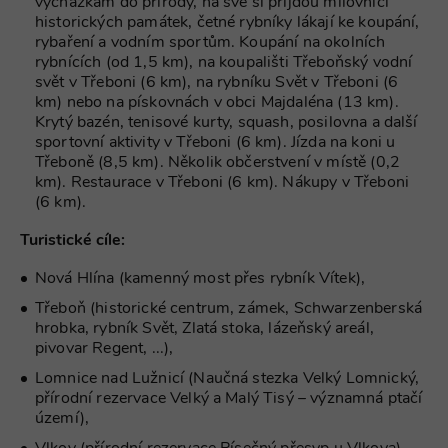
vycházkám do přírody, na své si přijdou milovníci
historických památek, četné rybníky lákají ke koupání,
VÝKONOVÉ SOUBORY
rybaření a vodním sportům. Koupání na okolních
rybnících (od 1,5 km), na koupališti Třeboňský vodní
SOUBORY CÍLENÍ
svět v Třeboni (6 km), na rybníku Svět v Třeboni (6
km) nebo na pískovnách v obci Majdaléna (13 km).
FUNKČNÍ SOUBORY
Krytý bazén, tenisové kurty, squash, posilovna a další
sportovní aktivity v Třeboni (6 km). Jízda na koni u
Třeboně (8,5 km). Několik občerstvení v místě (0,2
NEZAŘAZENÉ SOUBORY
km). Restaurace v Třeboni (6 km). Nákupy v Třeboni
(6 km).
Turistické cíle:
Nezbytně nutné soubory
Nová Hlína (kamenný most přes rybník Vítek),
Výkonové soubory
Soubory cílení
Třeboň (historické centrum, zámek, Schwarzenberská
Funkční soubory
Nezařazené soubory
hrobka, rybník Svět, Zlatá stoka, lázeňský areál,
pivovar Regent, ...),
Nezbytně nutné soubory cookie umožňují
základní funkce webových stránek, jako je
Lomnice nad Lužnicí (Naučná stezka Velký Lomnický,
přihlášení uživatele a správa účtu. Webové
přírodní rezervace Velký a Malý Tisý – významná ptačí
stránky nelze bez nezbytně nutných souborů
území),
cookie správně používat.