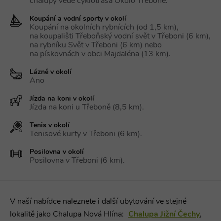
čísla jako
chalupy vede cyklotrasa Okolo Třeboně.
real_estate_view_111
www.chaty-chalupy-
13 hodin
identifikátoru
dds.cz
44 minut
klienta. Je
Koupání a vodní sporty v okolí
součástí
real_estate_view_1584
www.chaty-chalupy-
13 hodin
Koupání na okolních rybnících (od 1,5 km),
každého
dds.cz
42 minut
požadavku na
na koupališti Třeboňský vodní svět v Třeboni (6 km),
stránku na webu
real_estate_view_1443
www.chaty-chalupy-
13 hodin
na rybníku Svět v Třeboni (6 km) nebo
a slouží k
dds.cz
52 minut
na pískovnách v obci Majdaléna (13 km).
výpočtu údajů o
návštěvnících,
real_estate_view_410
www.chaty-chalupy-
12 hodin
relacích a
Lázně v okolí
dds.cz
55 minut
kampaních pro
Ano
analytické
KADUSERCOOKIE
real_estate_view_994
www.chaty-chalupy-
3 měsíce
13 hodin
PubMatic Inc.
přehledy webů.
dds.cz
38 minut
.pubmatic.com
Jízda na koni v okolí
yandexuid
10 let
Zaregistruje
Yandex
Jízda na koni u Třeboně (8,5 km).
real_estate_view_195
www.chaty-chalupy-
13 hodin
údaje o chování
LLC
dds.cz
30 minut
návštěvníků na
.yandex.ru
webu. Používá
Tenis v okolí
real_estate_view_36
www.chaty-chalupy-
13 hodin
se pro interní
Tenisové kurty v Třeboni (6 km).
CMST
1 den
Casale Media Inc.
dds.cz
39 minut
analýzu a
.casalemedia.com
optimalizaci
real_estate_view_1581
www.chaty-chalupy-
13 hodin
Posilovna v okolí
webových
dds.cz
42 minut
stránek.
Posilovna v Třeboni (6 km).
uid-bp-33281
ads.stickyadstv.com
2 měsíce
visitor-id
Media.net
1 rok
.media.net
V naší nabídce naleznete i další ubytování ve stejné
urtb_crit
ANTS
1 měsíc
.ants.vn
lokalitě jako Chalupa Nová Hlína:
Chalupa Jižní Čechy
,