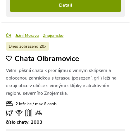
Detail
ČR
Jižní Morava
Znojemsko
Dnes zobrazeno
20
x
Chata Olbramovice
Velmi pěkná chata k pronájmu s vinným sklípkem a
oplocenou zahrádkou s terasou (posezení, gril) leží na
okraji obce v uličce s vinnými sklípky v atraktivním
regionu severního Znojemska.
2 ložnice / max 6 osob
číslo chaty: 2003