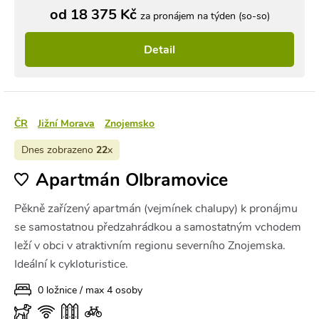
od 18 375 Kč
za pronájem na týden (so-so)
Detail
ČR
Jižní Morava
Znojemsko
Dnes zobrazeno
22
x
Apartmán Olbramovice
Pěkně zařízený apartmán (vejmínek chalupy) k pronájmu
se samostatnou předzahrádkou a samostatným vchodem
leží v obci v atraktivním regionu severního Znojemska.
Ideální k cykloturistice.
0 ložnice / max 4 osoby