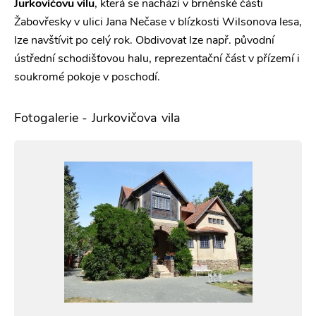
Jurkovičovu vilu
, která se nachází v brněnské části
Žabovřesky v ulici Jana Nečase v blízkosti Wilsonova lesa,
lze navštívit po celý rok. Obdivovat lze např. původní
ústřední schodišťovou halu, reprezentační část v přízemí i
soukromé pokoje v poschodí.
Fotogalerie - Jurkovičova vila