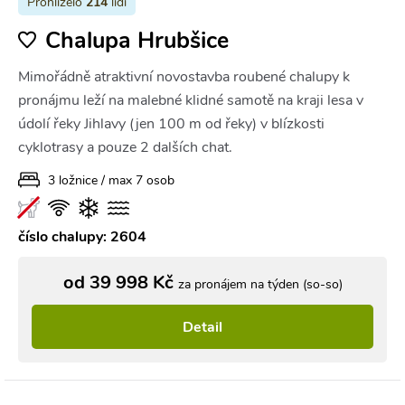
Prohlíželo
214
lidí
Chalupa Hrubšice
Mimořádně atraktivní novostavba roubené chalupy k
pronájmu leží na malebné klidné samotě na kraji lesa v
údolí řeky Jihlavy (jen 100 m od řeky) v blízkosti
cyklotrasy a pouze 2 dalších chat.
3 ložnice / max 7 osob
číslo chalupy: 2604
od 39 998 Kč
za pronájem na týden (so-so)
Detail