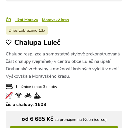
ČR
Jižní Morava
Moravský kras
Dnes zobrazeno
13
x
Chalupa Luleč
Chalupa resp. zcela samostatná stylově zrekonstruovaná
část chalupy (vejmínek) v centru obce Luleč na úpatí
Drahanské vrchoviny s možností krásných výletů v okolí
Vyškovska a Moravského krasu.
1 ložnice / max 3 osoby
číslo chalupy: 1608
od 6 685 Kč
za pronájem na týden (so-so)