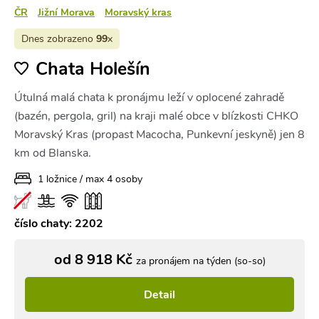
ČR
Jižní Morava
Moravský kras
Dnes zobrazeno
99
x
Chata Holešín
Útulná malá chata k pronájmu leží v oplocené zahradě
(bazén, pergola, gril) na kraji malé obce v blízkosti CHKO
Moravský Kras (propast Macocha, Punkevní jeskyně) jen 8
km od Blanska.
1 ložnice / max 4 osoby
číslo chaty: 2202
od 8 918 Kč
za pronájem na týden (so-so)
Detail