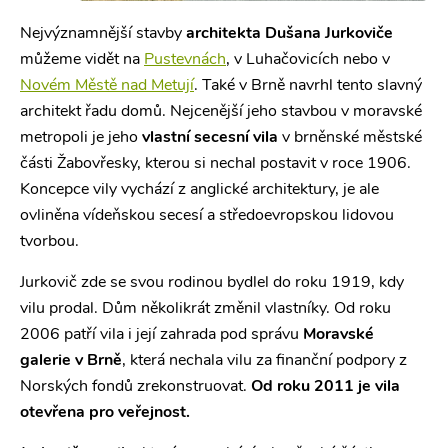
Nejvýznamnější stavby
architekta Dušana Jurkoviče
můžeme vidět na
Pustevnách
, v Luhačovicích nebo v
Novém Městě nad Metují
. Také v Brně navrhl tento slavný
architekt řadu domů. Nejcenější jeho stavbou v moravské
metropoli je jeho
vlastní secesní vila
v brněnské městské
části Žabovřesky, kterou si nechal postavit v roce 1906.
Koncepce vily vychází z anglické architektury, je ale
ovliněna vídeňskou secesí a středoevropskou lidovou
tvorbou.
Jurkovič zde se svou rodinou bydlel do roku 1919, kdy
vilu prodal. Dům několikrát změnil vlastníky. Od roku
2006 patří vila i její zahrada pod správu
Moravské
galerie v Brně
, která nechala vilu za finanční podpory z
Norských fondů zrekonstruovat.
Od roku 2011 je vila
otevřena pro veřejnost.