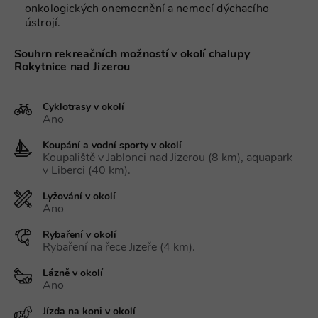
použití můž
onkologických onemocnění a nemocí dýchacího
být specific
pro daný w
ústrojí.
ale dobrým
příkladem j
Google Privacy Policy
udržování
Souhrn rekreačních možností v okolí chalupy
přihlášenéh
Rokytnice nad Jizerou
stavu uživat
mezi
stránkami.
Cyklotrasy v okolí
CookieScriptConsent
1 měsíc
Tento soub
CookieScript
Ano
cookie použ
www.chaty-
služba Cook
chalupy-
Script.com 
dds.cz
Koupání a vodní sporty v okolí
zapamatová
Koupaliště v Jablonci nad Jizerou (8 km), aquapark
předvoleb
souhlasu se
v Liberci (40 km).
soubory co
návštěvníků.
Lyžování v okolí
nutné, aby
Ano
banner cook
Cookie-
Script.com
Rybaření v okolí
fungoval
Rybaření na řece Jizeře (4 km).
správně.
suid
1 rok
Uložení
Simplifi
Lázně v okolí
jedinečného
Holdings Inc.
Ano
relace.
.simpli.fi
_dc_gtm_UA-
.chaty-
55 sekund
Tento soub
Jízda na koni v okolí