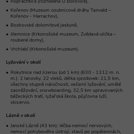
Roprachtice (rozhledna U Borovice),
Výkonové soubory
Soubory cílení
Funkční soubory
Nezařazené soubory
Kořenov (Muzeum ozubnicové dráhy Tanvald –
Kořenov - Harrachov),
Nezbytně nutné soubory cookie umožňují
Bozkovské dolomitové jeskyně,
základní funkce webových stránek, jako je
přihlášení uživatele a správa účtu. Webové
Jilemnice (Krkonošské muzeum, Zvědavá ulička –
stránky nelze bez nezbytně nutných souborů
roubené domy),
cookie správně používat.
Vrchlabí (Krkonošské muzeum).
Provider
/
Název
Vyprší
Popis
Doména
Lyžování v okolí
PHPSESSID
Zavřením
Cookie
PHP.net
prohlížeče
generovaný
www.chaty-
aplikacemi
chalupy-
Rokytnice nad Jizerou (od 1 km) (630 - 1312 m. n.
založenými 
dds.cz
m.): 2 lanovky, 22 vleků, délka sjezdovek: 21,5 km,
jazyce PHP.
Toto je
všechny stupně náročnosti, večerní lyžování, umělé
univerzální
zasněžování, snowboarding, 32,5 km upravovaných
identifikáto
používaný 
běžeckých tratí, lyžařská škola, půjčovna lyží,
udržování
skiservis.
proměnnýc
relací uživat
Obvykle se
Lázně v okolí
jedná o
náhodně
vygenerova
Janské Lázně (43 km): léčba nemocí nervových,
číslo, jeho
nemocí pohybového ústrojí, stavů po popáleninách,