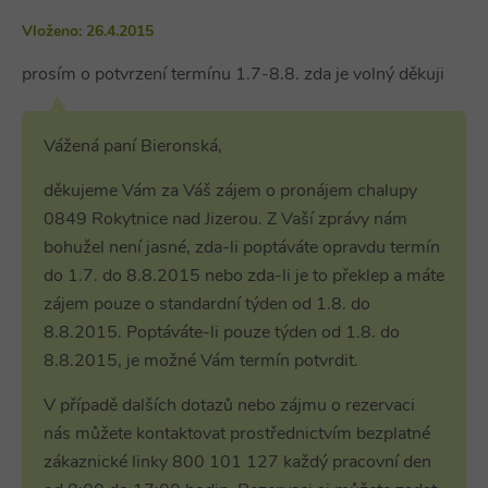
webu
Vloženo: 26.4.2015
prosím o potvrzení termínu 1.7-8.8. zda je volný děkuji
Název
Provider
/
Doména
Vyprší
Název
Provider
/
Doména
Vyprší
Popis
real_estate_view_1035
www.chaty-chalupy-
13 hodin
Provider
/
Vážená paní Bieronská,
Název
Vyprší
Popis
dds.cz
52 minut
sessionId
ads.stickyadstv.com
Zavřením
Jedná se o
Doména
prohlížeče
velmi
Název
Provider
/
Doména
Vyprší
real_estate_view_20
www.chaty-chalupy-
13 hodin
obecný
_gat_UA-
.chaty-
55
Toto je soubor
děkujeme Vám za Váš zájem o pronájem chalupy
dds.cz
8 minut
název
1578163-
chalupy-
sekund
cookie typu
viewer
1 rok
ORTEC B.V.
souboru
0849 Rokytnice nad Jizerou. Z Vaší zprávy nám
15
dds.cz
vzoru nastavený
.adscience.nl
__id_inf_101
.admixer.co.kr
cookie,
2 roky
službou Google
který může
bohužel není jasné, zda-li poptáváte opravdu termín
Analytics, kde
mít na
VID
.mail.ru
1 rok
prvek vzoru v
do 1.7. do 8.8.2015 nebo zda-li je to překlep a máte
různých
názvu obsahuje
webech
real_estate_view_589
www.chaty-chalupy-
12 hodin
jedinečné
zájem pouze o standardní týden od 1.8. do
různé účely,
dds.cz
59 minut
identifikační
ale obecně
číslo účtu nebo
8.8.2015. Poptáváte-li pouze týden od 1.8. do
se bude
real_estate_view_1468
www.chaty-chalupy-
13 hodin
webu, ke
jednat o
dds.cz
47 minut
kterému se
8.8.2015, je možné Vám termín potvrdit.
CMRUM3
1 rok
Casale Media Inc.
nějaký
vztahuje. Jedná
.casalemedia.com
anonymní
v1_151
.revcontent.com
se o variantu
1 měsíc
identifikátor
cookie _gat,
V případě dalších dotazů nebo zájmu o rezervaci
relace.
která se používá
real_estate_view_94
www.chaty-chalupy-
13 hodin
nás můžete kontaktovat prostřednictvím bezplatné
k omezení
dds.cz
44 minut
množství dat
zákaznické linky 800 101 127 každý pracovní den
zaznamenaných
real_estate_view_370
www.chaty-chalupy-
13 hodin
společností
dds.cz
44 minut