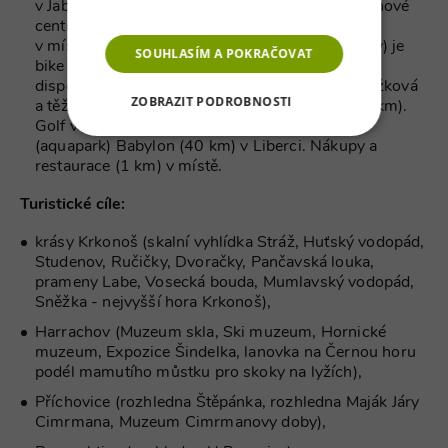
Více informací
v Jablonci nad Jizerou (8 km). Tenisové kurty, lanové
centrum, motokáry, bowling, masáže (1 – 2 km)
v místě. Velké lákadlo pro horské cyklisty (bikery) je
SOUHLASÍM A POKRAČOVAT
bike park u lanovky na Horní Domky (2 km). K
dispozici je půjčovna kol a dvě tratě: lehčí překážková
ZOBRAZIT PODROBNOSTI
a těžší sjezdová. Jízda na koni ve Vítkovicích (7 km).
Golf v Harrachově (12 km). Zábavní centrum
NEZBYTNĚ NUTNÉ SOUBORY
(aquapark) Babylon (40 km) v Liberci. Nákupy a
restaurace (1 km) v místě.
VÝKONOVÉ SOUBORY
Turistické cíle:
SOUBORY CÍLENÍ
krásy Krkonoš (skalní vyhlídka Stráž, Huťský vodopád,
Studenov, Ručičky, Dvoračky, Pančavská louka,
prameny Labe, Vosecká bouda, Mumlavský vodopád,
FUNKČNÍ SOUBORY
Sněžka - nejvyšší hora Krkonoš),
NEZAŘAZENÉ SOUBORY
Harrachov (Muzeum skla, Ski muzeum, Hornické
muzeum, Expozice Šindelka, lanovka na Černou horu
podél mamutího můstku pro skoky na lyžích),
Příchovice (rozhledna Štěpánka, rozhledna Maják Járy
Cimrmana, Muzeum Cimrmanovy doby),
Nezbytně nutné soubory