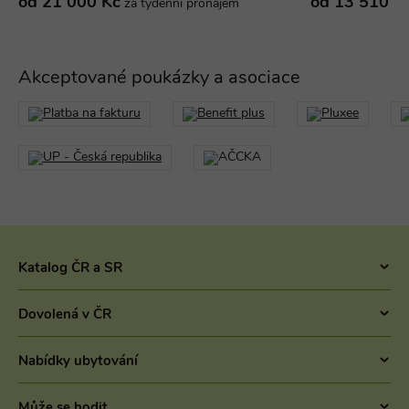
od 21 000 Kč
od 13 510 K
za týdenní pronájem
real_estate_view_897
www.chaty-chalupy-
13 hodin
dds.cz
33 minut
real_estate_view_992
www.chaty-chalupy-
13 hodin
dds.cz
33 minut
Akceptované poukázky a asociace
real_estate_view_634
www.chaty-chalupy-
12 hodin
dds.cz
59 minut
cct
.adscale.de
12 měsíců
uid
.addthis.com
1 rok
2 dny
real_estate_view_262
www.chaty-chalupy-
13 hodin
dds.cz
36 minut
MRM_UID
StickyADS.tv
2 měsíce
ads.stickyadstv.com
real_estate_view_1022
www.chaty-chalupy-
13 hodin
dds.cz
31 minut
Katalog ČR a SR
b1004
.as.amanad.adtdp.com
7 dní
Chaty v ČR
TDID
1 rok
The Trade Desk Inc.
Dovolená v ČR
priceToggle
www.chaty-chalupy-
Zavřením
.adsrvr.org
dds.cz
prohlížeče
Pronájem chaty jižní Čechy
Letní dovolená v Česku 2026 - Chaty a chalupy 2026
real_estate_view_1618
www.chaty-chalupy-
13 hodin
Chaty Šumava
Nabídky ubytování
dds.cz
36 minut
Dovolená se psem
Chaty a chalupy Lipno
real_estate_view_655
www.chaty-chalupy-
13 hodin
Ubytování v ČR
Levná dovolená v Česku
dds.cz
33 minut
Může se hodit