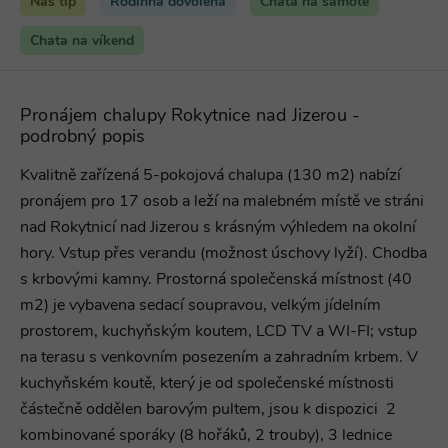
Náš tip
Rodinná dovolená
Chata na samotě
Chata na víkend
Pronájem chalupy Rokytnice nad Jizerou -
podrobný popis
Kvalitně zařízená 5-pokojová chalupa (130 m2) nabízí
pronájem pro 17 osob a leží na malebném místě ve stráni
nad Rokytnicí nad Jizerou s krásným výhledem na okolní
hory. Vstup přes verandu (možnost úschovy lyží). Chodba
s krbovými kamny. Prostorná společenská místnost (40
m2) je vybavena sedací soupravou, velkým jídelním
prostorem, kuchyňským koutem, LCD TV a WI-FI; vstup
na terasu s venkovním posezením a zahradním krbem. V
kuchyňském koutě, který je od společenské místnosti
částečně oddělen barovým pultem, jsou k dispozici 2
kombinované sporáky (8 hořáků, 2 trouby), 3 lednice