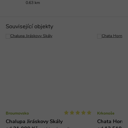
.casalemedia.com
optimalizaci
0.63 km
real_estate_view_1581
www.chaty-chalupy-
13 hodin
webových
dds.cz
42 minut
stránek.
uid-bp-33281
ads.stickyadstv.com
2 měsíce
visitor-id
Media.net
1 rok
Související objekty
.media.net
urtb_crit
ANTS
1 měsíc
.ants.vn
real_estate_view_721
www.chaty-chalupy-
13 hodin
dds.cz
31 minut
criteo
1 rok
Outbrain Inc.
.meba.kr
real_estate_view_1020
www.chaty-chalupy-
13 hodin
dds.cz
31 minut
real_estate_view_1547
www.chaty-chalupy-
13 hodin
dds.cz
52 minut
real_estate_view_818
www.chaty-chalupy-
13 hodin
MUID
1 rok
Microsoft Corporation
dds.cz
31 minut
.bing.com
real_estate_view_41
www.chaty-chalupy-
13 hodin
dds.cz
41 minut
gdpr
.aralego.com
1 rok
Broumovsko
Krkonoše
uid-bp-159
StickyADS.tv
2 měsíce
Chalupa Jiráskovy Skály
Chata Horní
ads.stickyadstv.com