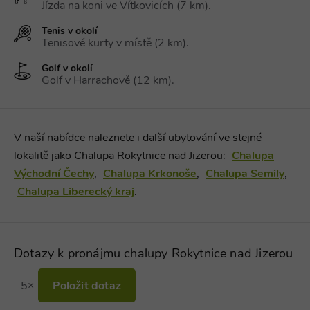
1578163-15
chalupy-
cookie je
Jízda na koni ve Vítkovicích (7 km).
dds.cz
přidružen k
webům
Tenis v okolí
používající
Správce zna
Tenisové kurty v místě (2 km).
Google k
načtení dalš
Golf v okolí
skriptů a k
Golf v Harrachově (12 km).
na stránku.
Pokud je
použit, lze j
považovat z
nezbytně
nutný, prot
V naší nabídce naleznete i další ubytování ve stejné
bez něj jiné
skripty nem
lokalitě jako Chalupa Rokytnice nad Jizerou:
Chalupa
fungovat
správně. Ko
Východní Čechy
,
Chalupa Krkonoše
,
Chalupa Semily
,
názvu je
jedinečné čí
Chalupa Liberecký kraj
.
které je tak
identifikát
přidružené
účtu Googl
Analytics.
Dotazy k pronájmu chalupy Rokytnice nad Jizerou
na_id
1 rok
AddThis -
Oracle
Cookie
Corporation
související s
.addthis.com
tlačítkem
5×
Položit dotaz
sdílení Add
dostupným