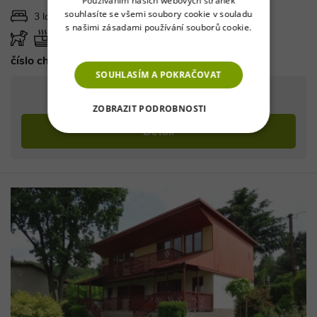
Používáním našich webových stránek
souhlasíte se všemi soubory cookie v souladu
3 ložnice / max 8 osob
s našimi zásadami používání souborů cookie.
Více informací
číslo chalupy: 1560
SOUHLASÍM A POKRAČOVAT
od 18 494 Kč
za pronájem na týden (so-so)
ZOBRAZIT PODROBNOSTI
Detail
NEZBYTNĚ NUTNÉ SOUBORY
VÝKONOVÉ SOUBORY
SOUBORY CÍLENÍ
FUNKČNÍ SOUBORY
NEZAŘAZENÉ SOUBORY