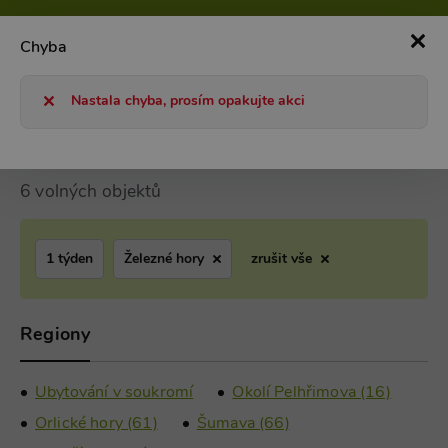
800 101 127
Po-Pá 8-17h
0
Chyba
Chaty a chalupy 2026
Ubytování v soukromí
Železné hory
Nastala chyba, prosím opakujte akci
Železné hory Ubytování v soukromí
6 volných objektů
1 týden
Železné hory
zrušit vše
Regiony
Ubytování v soukromí
Okolí Pelhřimova (16)
Orlické hory (61)
Šumava (66)