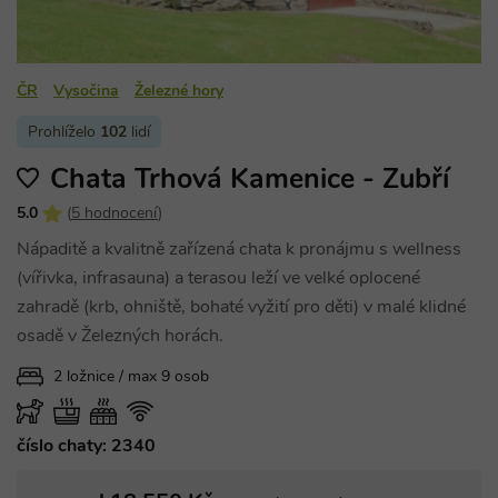
ČR
Vysočina
Železné hory
Prohlíželo
102
lidí
Chata Trhová Kamenice - Zubří
5.0
(
5 hodnocení
)
Nápaditě a kvalitně zařízená chata k pronájmu s wellness
(vířivka, infrasauna) a terasou leží ve velké oplocené
zahradě (krb, ohniště, bohaté vyžití pro děti) v malé klidné
osadě v Železných horách.
2 ložnice / max 9 osob
číslo chaty: 2340