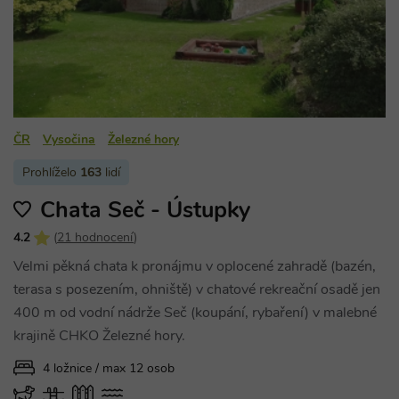
Nezbytně nutné soubory
Výkonové soubory
Soubory cílení
Funkční soubory
Nezařazené soubory
Nezbytně nutné soubory cookie umožňují
základní funkce webových stránek, jako je
přihlášení uživatele a správa účtu. Webové
ČR
Vysočina
Železné hory
stránky nelze bez nezbytně nutných souborů
cookie správně používat.
Prohlíželo
163
lidí
Provider
/
Název
Vyprší
Popis
Chata Seč - Ústupky
Doména
PHPSESSID
Zavřením
Cookie
PHP.net
4.2
(
21 hodnocení
)
prohlížeče
generovaný
www.chaty-
aplikacemi
chalupy-
Velmi pěkná chata k pronájmu v oplocené zahradě (bazén,
založenými 
dds.cz
jazyce PHP.
terasa s posezením, ohniště) v chatové rekreační osadě jen
Toto je
univerzální
400 m od vodní nádrže Seč (koupání, rybaření) v malebné
identifikáto
používaný 
krajině CHKO Železné hory.
udržování
proměnnýc
4 ložnice / max 12 osob
relací uživat
Obvykle se
jedná o