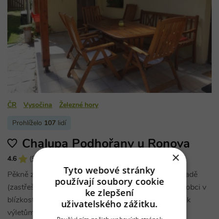
ČR
Vysočina
Železné hory
Prohlíželo
107
lidí
Chalupa Podhořany u Ronova
×
4.6
(
5 hodnocení
)
Tyto webové stránky
Pěkně zařízená chalupa k pronájmu v oplocené zahradě
používají soubory cookie
(zastřešená terasa s posezením, vířivka, gril) v malé obci v
ke zlepšení
blízkosti CHKO Železné hory a s mnoha možnostmi k
uživatelského zážitku.
výletům (přehrada Seč, zámek Žleby).