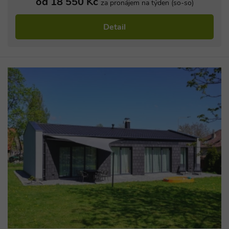
od 18 550 Kč
za pronájem na týden (so-so)
Detail