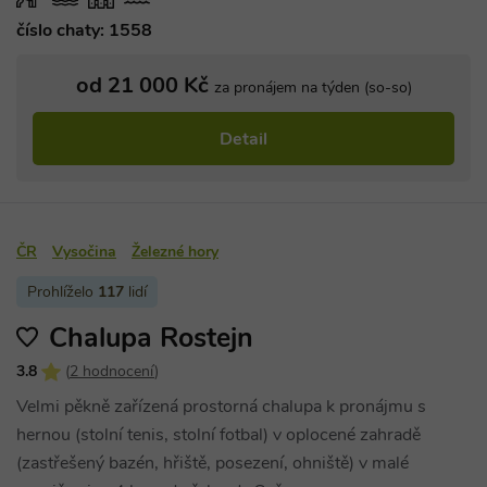
náhodně
vygenerova
číslo chaty: 1558
číslo, jeho
použití můž
být specific
od 21 000 Kč
pro daný w
za pronájem na týden (so-so)
ale dobrým
příkladem j
Google Privacy Policy
udržování
Detail
přihlášenéh
stavu uživat
mezi
stránkami.
CookieScriptConsent
1 měsíc
Tento soub
CookieScript
cookie použ
www.chaty-
ČR
Vysočina
Železné hory
služba Cook
chalupy-
Script.com 
dds.cz
zapamatová
Prohlíželo
117
lidí
předvoleb
souhlasu se
soubory co
Chalupa Rostejn
návštěvníků.
nutné, aby
3.8
(
2 hodnocení
)
banner cook
Cookie-
Velmi pěkně zařízená prostorná chalupa k pronájmu s
Script.com
fungoval
hernou (stolní tenis, stolní fotbal) v oplocené zahradě
správně.
(zastřešený bazén, hřiště, posezení, ohniště) v malé
suid
1 rok
Uložení
Simplifi
jedinečného