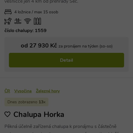
Holdings Inc.
vesničce jen 4 km od přehrady Seč.
relace.
.simpli.fi
4 ložnice / max 15 osob
_dc_gtm_UA-
.chaty-
55 sekund
Tento soub
1578163-15
chalupy-
cookie je
dds.cz
přidružen k
webům
používající
číslo chalupy: 1559
Správce zna
Google k
načtení dalš
od 27 930 Kč
skriptů a k
za pronájem na týden (so-so)
na stránku.
Pokud je
použit, lze j
Detail
považovat z
nezbytně
nutný, prot
bez něj jiné
skripty nem
fungovat
správně. Ko
ČR
Vysočina
Železné hory
názvu je
jedinečné čí
které je tak
Dnes zobrazeno
13
x
identifikát
přidružené
účtu Googl
Chalupa Horka
Analytics.
na_id
1 rok
AddThis -
Oracle
Pěkná účelně zařízená chalupa k pronájmu s částečně
Cookie
Corporation