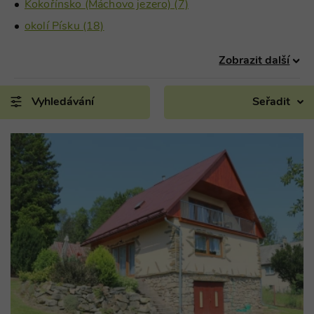
Kokořínsko (Máchovo jezero) (7)
okolí Písku (18)
Zobrazit další
Vyhledávání
Seřadit