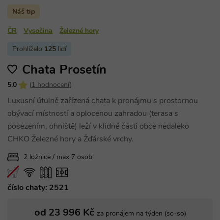
Náš tip
ČR
Vysočina
Železné hory
Prohlíželo
125
lidí
Chata Prosetín
5.0
(
1 hodnocení
)
Luxusní útulně zařízená chata k pronájmu s prostornou
obývací místností a oplocenou zahradou (terasa s
posezením, ohniště) leží v klidné části obce nedaleko
CHKO Železné hory a Žďárské vrchy.
2 ložnice / max 7 osob
číslo chaty: 2521
od 23 996 Kč
za pronájem na týden (so-so)