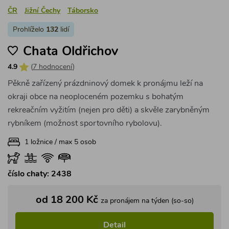
ČR
Jižní Čechy
Táborsko
Prohlíželo
132
lidí
Chata Oldřichov
4.9
(
7 hodnocení
)
Pěkně zařízený prázdninový domek k pronájmu leží na
okraji obce na neoploceném pozemku s bohatým
rekreačním vyžitím (nejen pro děti) a skvěle zarybněným
rybníkem (možnost sportovního rybolovu).
1 ložnice / max 5 osob
číslo chaty: 2438
od 18 200 Kč
za pronájem na týden (so-so)
Detail