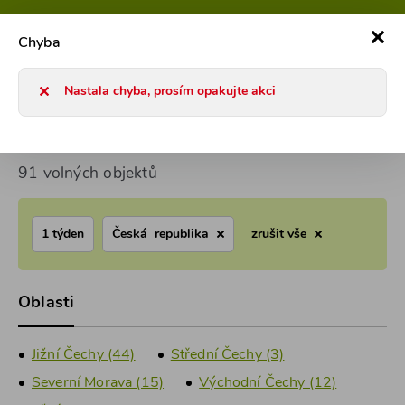
800 101 127
Po-Pá 8-17h
0
Chyba
Chaty a chalupy 2026
Pronájem chaty u vody
Nastala chyba, prosím opakujte akci
Pronájem chaty u vody
91 volných objektů
1 týden
Česká republika
zrušit vše
Oblasti
Jižní Čechy (44)
Střední Čechy (3)
Severní Morava (15)
Východní Čechy (12)