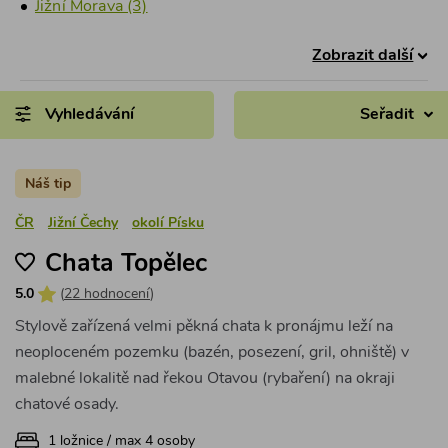
Jižní Morava (3)
Zobrazit další
Vyhledávání
Seřadit
Náš tip
ČR
Jižní Čechy
okolí Písku
Chata Topělec
5.0
(
22 hodnocení
)
Stylově zařízená velmi pěkná chata k pronájmu leží na
neoploceném pozemku (bazén, posezení, gril, ohniště) v
malebné lokalitě nad řekou Otavou (rybaření) na okraji
chatové osady.
1 ložnice / max 4 osoby