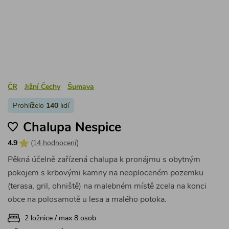
ČR
Jižní Čechy
Šumava
Prohlíželo
140
lidí
Chalupa Nespice
4.9
(
14 hodnocení
)
Pěkná účelně zařízená chalupa k pronájmu s obytným
pokojem s krbovými kamny na neoploceném pozemku
(terasa, gril, ohniště) na malebném místě zcela na konci
obce na polosamotě u lesa a malého potoka.
2 ložnice / max 8 osob