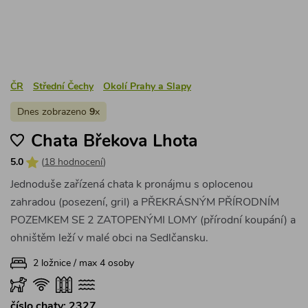
ČR
Střední Čechy
Okolí Prahy a Slapy
Dnes zobrazeno
9
x
Chata Břekova Lhota
5.0
(
18 hodnocení
)
Jednoduše zařízená chata k pronájmu s oplocenou
zahradou (posezení, gril) a PŘEKRÁSNÝM PŘÍRODNÍM
POZEMKEM SE 2 ZATOPENÝMI LOMY (přírodní koupání) a
ohništěm leží v malé obci na Sedlčansku.
2 ložnice / max 4 osoby
číslo chaty: 2327