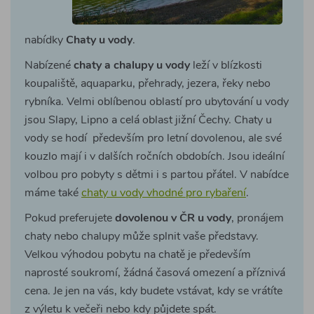
nabídky
Chaty u vody
.
Nabízené
chaty a chalupy u vody
leží v blízkosti
koupaliště, aquaparku, přehrady, jezera, řeky nebo
rybníka. Velmi oblíbenou oblastí pro ubytování u vody
jsou Slapy, Lipno a celá oblast jižní Čechy. Chaty u
vody se hodí především pro letní dovolenou, ale své
kouzlo mají i v dalších ročních obdobích. Jsou ideální
volbou pro pobyty s dětmi i s partou přátel. V nabídce
máme také
chaty u vody vhodné pro rybaření
.
Pokud preferujete
dovolenou v ČR u vody
, pronájem
chaty nebo chalupy může splnit vaše představy.
Velkou výhodou pobytu na chatě je především
naprosté soukromí, žádná časová omezení a příznivá
cena. Je jen na vás, kdy budete vstávat, kdy se vrátíte
z výletu k večeři nebo kdy půjdete spát.