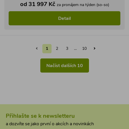
od 31 997 Kč
za pronájem na týden (so-so)
Detail
1
2
3
…
10
Načíst dalších 10
Přihlašte se k newsletteru
a dozvíte se jako první o akcích a novinkách