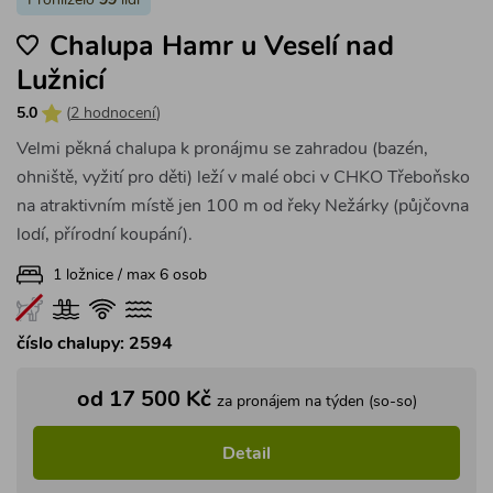
Prohlíželo
99
lidí
Chalupa Hamr u Veselí nad
Lužnicí
5.0
(
2 hodnocení
)
Velmi pěkná chalupa k pronájmu se zahradou (bazén,
ohniště, vyžití pro děti) leží v malé obci v CHKO Třeboňsko
na atraktivním místě jen 100 m od řeky Nežárky (půjčovna
lodí, přírodní koupání).
1 ložnice / max 6 osob
číslo chalupy: 2594
od 17 500 Kč
za pronájem na týden (so-so)
Detail