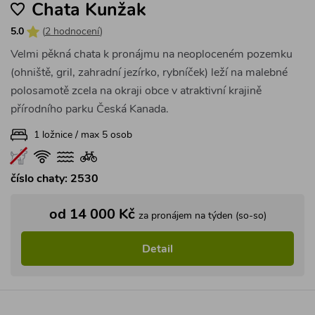
Chata Kunžak
5.0
(
2 hodnocení
)
Velmi pěkná chata k pronájmu na neoploceném pozemku
(ohniště, gril, zahradní jezírko, rybníček) leží na malebné
polosamotě zcela na okraji obce v atraktivní krajině
přírodního parku Česká Kanada.
1 ložnice / max 5 osob
číslo chaty: 2530
od 14 000 Kč
za pronájem na týden (so-so)
Detail