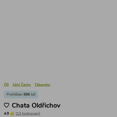
ČR
Jižní Čechy
Táborsko
Prohlíželo
896
lidí
Chata Oldřichov
4.9
(
13 hodnocení
)