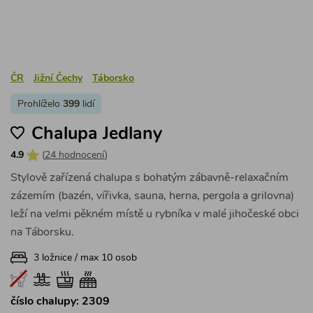
ČR
Jižní Čechy
Táborsko
Prohlíželo
399
lidí
Chalupa Jedlany
4.9
(
24 hodnocení
)
Stylově zařízená chalupa s bohatým zábavně-relaxačním
zázemím (bazén, vířivka, sauna, herna, pergola a grilovna)
leží na velmi pěkném místě u rybníka v malé jihočeské obci
na Táborsku.
3 ložnice / max 10 osob
číslo chalupy: 2309