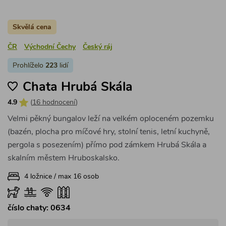
Skvělá cena
ČR
Východní Čechy
Český ráj
Prohlíželo
223
lidí
Chata Hrubá Skála
4.9
(
16 hodnocení
)
Velmi pěkný bungalov leží na velkém oploceném pozemku
(bazén, plocha pro míčové hry, stolní tenis, letní kuchyně,
pergola s posezením) přímo pod zámkem Hrubá Skála a
skalním městem Hruboskalsko.
4 ložnice / max 16 osob
číslo chaty: 0634