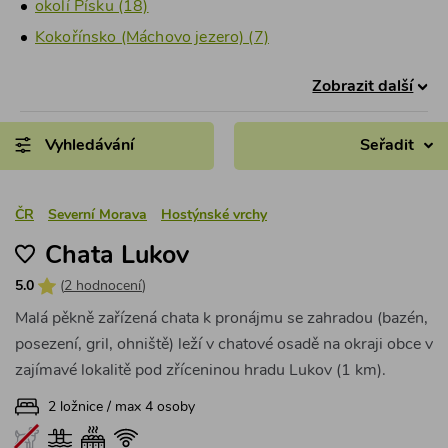
okolí Písku (18)
Kokořínsko (Máchovo jezero) (7)
Zobrazit další
Vyhledávání
Seřadit
ČR
Severní Morava
Hostýnské vrchy
Chata Lukov
5.0
(
2 hodnocení
)
Malá pěkně zařízená chata k pronájmu se zahradou (bazén,
posezení, gril, ohniště) leží v chatové osadě na okraji obce v
zajímavé lokalitě pod zříceninou hradu Lukov (1 km).
2 ložnice / max 4 osoby