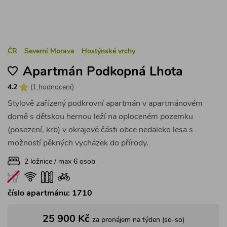
ČR
Severní Morava
Hostýnské vrchy
Apartmán Podkopná Lhota
4.2
(
1 hodnocení
)
Stylově zařízený podkrovní apartmán v apartmánovém
domě s dětskou hernou leží na oploceném pozemku
(posezení, krb) v okrajové části obce nedaleko lesa s
možností pěkných vycházek do přírody.
2 ložnice / max 6 osob
číslo apartmánu: 1710
25 900 Kč
za pronájem na týden (so-so)