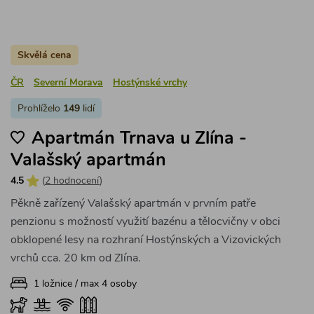
Skvělá cena
ČR
Severní Morava
Hostýnské vrchy
Prohlíželo
149
lidí
Apartmán Trnava u Zlína -
Valašský apartmán
4.5
(
2 hodnocení
)
Pěkně zařízený Valašský apartmán v prvním patře
penzionu s možností využití bazénu a tělocvičny v obci
obklopené lesy na rozhraní Hostýnských a Vizovických
vrchů cca. 20 km od Zlína.
1 ložnice / max 4 osoby