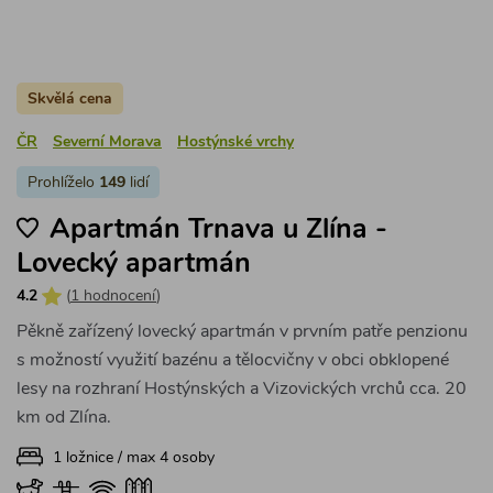
Skvělá cena
ČR
Severní Morava
Hostýnské vrchy
Prohlíželo
149
lidí
Apartmán Trnava u Zlína -
Lovecký apartmán
4.2
(
1 hodnocení
)
Pěkně zařízený lovecký apartmán v prvním patře penzionu
s možností využití bazénu a tělocvičny v obci obklopené
lesy na rozhraní Hostýnských a Vizovických vrchů cca. 20
km od Zlína.
1 ložnice / max 4 osoby