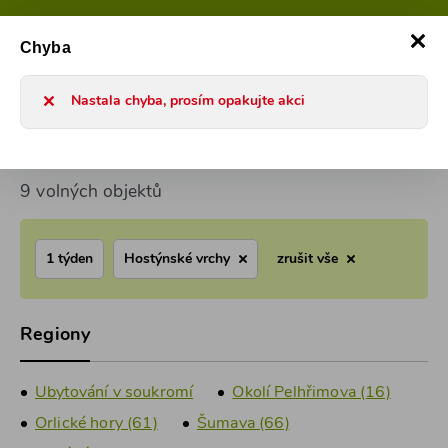
800 101 127
Po-Pá 8-17h
0
Chyba
Chaty a chalupy 2026
Ubytování v soukromí
Hostýnské vrc
Nastala chyba, prosím opakujte akci
Hostýnské vrchy Ubytování v soukromí
9 volných objektů
1 týden
Hostýnské vrchy
zrušit vše
Regiony
Ubytování v soukromí
Okolí Pelhřimova (16)
Orlické hory (61)
Šumava (66)