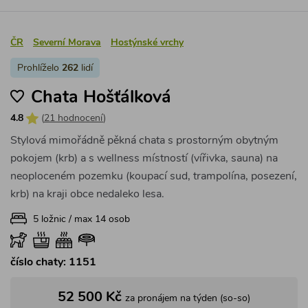
ČR
Severní Morava
Hostýnské vrchy
Prohlíželo
262
lidí
Chata Hošťálková
4.8
(
21 hodnocení
)
Stylová mimořádně pěkná chata s prostorným obytným
pokojem (krb) a s wellness místností (vířivka, sauna) na
neoploceném pozemku (koupací sud, trampolína, posezení,
krb) na kraji obce nedaleko lesa.
5 ložnic / max 14 osob
číslo chaty: 1151
52 500 Kč
za pronájem na týden (so-so)