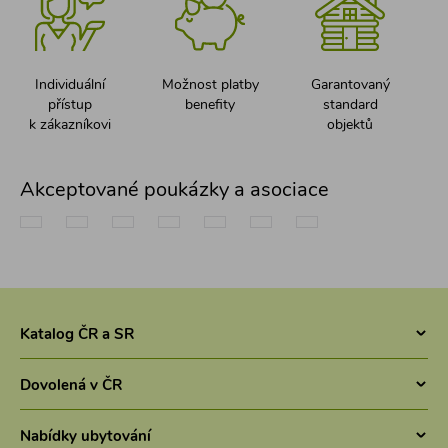
Individuální
Možnost platby
Garantovaný
přístup
benefity
standard
k zákazníkovi
objektů
Akceptované poukázky a asociace
Katalog ČR a SR
Chaty v ČR
Dovolená v ČR
Pronájem chaty jižní Čechy
Letní dovolená v Česku 2026 - Chaty a chalupy 2026
Chaty Šumava
Nabídky ubytování