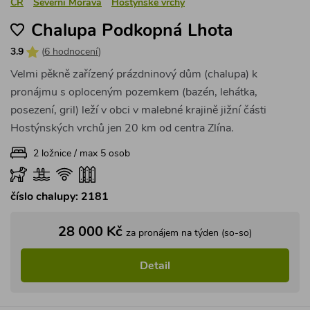
ČR
Severní Morava
Hostýnské vrchy
Chalupa Podkopná Lhota
3.9
(
6 hodnocení
)
Velmi pěkně zařízený prázdninový dům (chalupa) k
pronájmu s oploceným pozemkem (bazén, lehátka,
posezení, gril) leží v obci v malebné krajině jižní části
Hostýnských vrchů jen 20 km od centra Zlína.
2 ložnice / max 5 osob
číslo chalupy: 2181
28 000 Kč
za pronájem na týden (so-so)
Detail