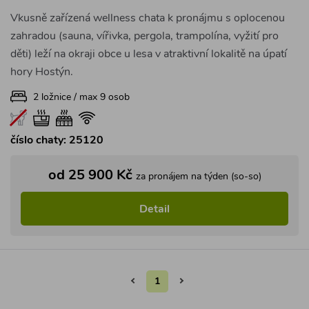
Vkusně zařízená wellness chata k pronájmu s oplocenou
zahradou (sauna, vířivka, pergola, trampolína, vyžití pro
děti) leží na okraji obce u lesa v atraktivní lokalitě na úpatí
hory Hostýn.
2 ložnice / max 9 osob
číslo chaty: 25120
od 25 900 Kč
za pronájem na týden (so-so)
Detail
1