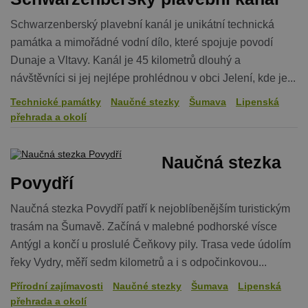
Schwarzenberský plavební kanál je unikátní technická
památka a mimořádné vodní dílo, které spojuje povodí
Dunaje a Vltavy. Kanál je 45 kilometrů dlouhý a
návštěvníci si jej nejlépe prohlédnou v obci Jelení, kde je...
Technické památky
Naučné stezky
Šumava
Lipenská
přehrada a okolí
Naučná stezka
Povydří
Naučná stezka Povydří patří k nejoblíbenějším turistickým
trasám na Šumavě. Začíná v malebné podhorské vísce
Antýgl a končí u proslulé Čeňkovy pily. Trasa vede údolím
řeky Vydry, měří sedm kilometrů a i s odpočinkovou...
Přírodní zajímavosti
Naučné stezky
Šumava
Lipenská
přehrada a okolí