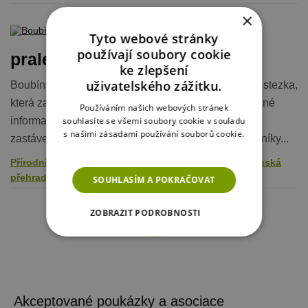
×
Boubínský
Tyto webové stránky
používají soubory cookie
prales
ke zlepšení
uživatelského zážitku.
Boubínským pralesem nás nejlépe provede naučná stezka,
která začíná u Idiny pily, kde je také nově zrenovované
Používáním našich webových stránek
souhlasíte se všemi soubory cookie v souladu
informační středisko. Stezka měří 4 kilometry a má 9
s našimi zásadami používání souborů cookie.
zastávek s informačními tabulemi. Seznámí návštěvníky...
Více informací
Přírodní zajímavosti
Naučné stezky
Šumava
Lipenská
přehrada a okolí
SOUHLASÍM A POKRAČOVAT
ZOBRAZIT PODROBNOSTI
1
NEZBYTNĚ NUTNÉ SOUBORY
VÝKONOVÉ SOUBORY
Akceptované poukázky a asociace
SOUBORY CÍLENÍ