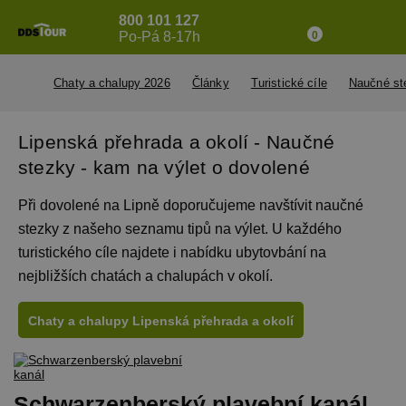
800 101 127
Po-Pá 8-17h
0
Chaty a chalupy 2026
Články
Turistické cíle
Naučné st
Lipenská přehrada a okolí - Naučné
stezky - kam na výlet o dovolené
Při dovolené na Lipně doporučujeme navštívit naučné
stezky z našeho seznamu tipů na výlet. U každého
turistického cíle najdete i nabídku ubytovbání na
nejbližších chatách a chalupách v okolí.
Chaty a chalupy Lipenská přehrada a okolí
Schwarzenberský plavební kanál