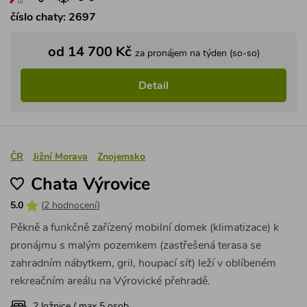
číslo chaty: 2697
od 14 700 Kč
za pronájem na týden (so-so)
Detail
ČR
Jižní Morava
Znojemsko
Chata Výrovice
5.0
(
2 hodnocení
)
Pěkně a funkčně zařízený mobilní domek (klimatizace) k
pronájmu s malým pozemkem (zastřešená terasa se
zahradním nábytkem, gril, houpací síť) leží v oblíbeném
rekreačním areálu na Výrovické přehradě.
2 ložnice / max 5 osob