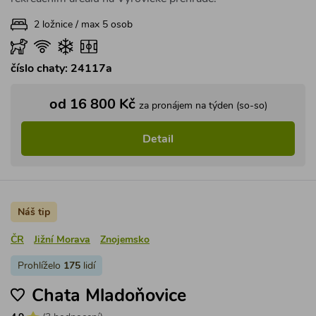
2 ložnice / max 5 osob
číslo chaty: 24117a
od 16 800 Kč
za pronájem na týden (so-so)
Detail
Náš tip
ČR
Jižní Morava
Znojemsko
Prohlíželo
175
lidí
Chata Mladoňovice