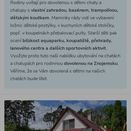
Rodiny uvítají pro dovolenou s dětmi chaty a
chalupy s
vlastní zahradou
,
bazénem, trampolínou,
dětským koutkem
. Maminky rády vidí ve vybavení
ložnic dětské postýlky, v kuchyních dětské stoličky,
popř. v koupelnách přebalovací pulty. Starší děti pak
ocení
blízkost aquaparku, koupaliště, přehrady,
lanového centra a dalších sportovních aktivit
.
Využijte proto tuto naši nabídku ubytování na chatách
a chalupách pro rodinnou
dovolenou na Znojemsku
.
Věříme, že se Vám dovolená s dětmi na našich
chatách bude líbit.