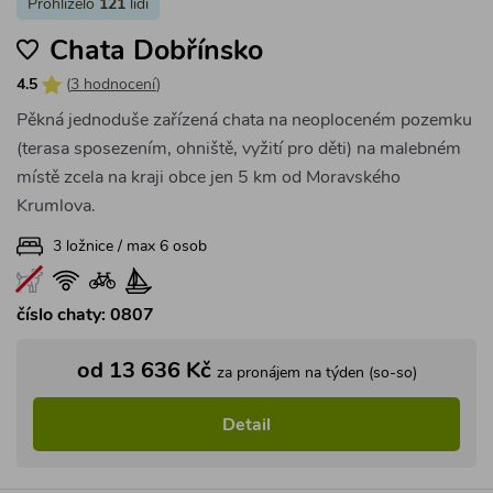
Prohlíželo
121
lidí
Chata Dobřínsko
4.5
(
3 hodnocení
)
Pěkná jednoduše zařízená chata na neoploceném pozemku
(terasa sposezením, ohniště, vyžití pro děti) na malebném
místě zcela na kraji obce jen 5 km od Moravského
Krumlova.
3 ložnice / max 6 osob
číslo chaty: 0807
od 13 636 Kč
za pronájem na týden (so-so)
Detail