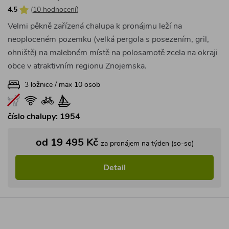
4.5
(
10 hodnocení
)
Velmi pěkně zařízená chalupa k pronájmu leží na
neoploceném pozemku (velká pergola s posezením, gril,
ohniště) na malebném místě na polosamotě zcela na okraji
obce v atraktivním regionu Znojemska.
3 ložnice / max 10 osob
číslo chalupy: 1954
od 19 495 Kč
za pronájem na týden (so-so)
Detail