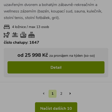
uzavřeným dvorem a bohatým zábavně-rekreačním a
wellness zázemím (bazén, koupací sud, sauna, kulečník,
stolní tenis, stolní fotbálek, gril).
4 ložnice / max 13 osob
číslo chalupy: 1647
od 25 998 Kč
za pronájem na týden (so-so)
Detail
1
2
Načíst dalších 10