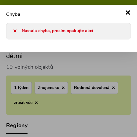
800 101 127
Po-Pá 8-17h
0
Chyba
Chaty a chalupy 2026
Chaty pro rodiny s dětmi v ČR
Znoje
Nastala chyba, prosím opakujte akci
Znojemsko ubytování pro dovolenou s
dětmi
19 volných objektů
1 týden
Znojemsko
Rodinná dovolená
zrušit vše
Regiony