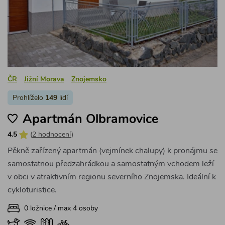
ČR
Jižní Morava
Znojemsko
Prohlíželo
149
lidí
Apartmán Olbramovice
4.5
(
2 hodnocení
)
Pěkně zařízený apartmán (vejmínek chalupy) k pronájmu se
samostatnou předzahrádkou a samostatným vchodem leží
v obci v atraktivním regionu severního Znojemska. Ideální k
cykloturistice.
0 ložnice / max 4 osoby