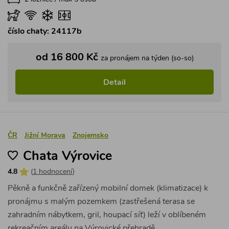
číslo chaty: 24117b
od 16 800 Kč
za pronájem na týden (so-so)
Detail
ČR
Jižní Morava
Znojemsko
Chata Výrovice
4.8
(
1 hodnocení
)
Pěkně a funkčně zařízený mobilní domek (klimatizace) k
pronájmu s malým pozemkem (zastřešená terasa se
zahradním nábytkem, gril, houpací síť) leží v oblíbeném
rekreačním areálu na Výrovické přehradě.