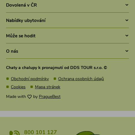
Chaty v ČR
Dovolená v ČR
Pronájem chaty jižní Čechy
Letní dovolená v Česku 2026 - Chaty a chalupy 2026
Chaty Šumava
Nabídky ubytování
Dovolená se psem
Chaty a chalupy Lipno
Ubytování v ČR
Levná dovolená v Česku
Může se hodit
Chaty Český ráj
Luxusní chaty
Chaty a chalupy s bazénem
Chaty Krkonoše
Co je nového?
Víkendové pobyty
O nás
Dovolená s dětmi v Česku
Pronájem chaty Vysočina
Turistické cíle
Chaty na samotě
Jarní prázdniny 2027 na horách
DDS TOUR s.r.o.
Chaty Břeclavsko a Pálava
Nové chaty v nabídce
Chaty a chalupy k pronajmutí od DDS TOUR s.r.o. ©
Wellness chaty
Kontakty
Pronájem chaty jižní Morava
Časté dotazy FAQ
Roubenky k pronájmu
Obchodní podmínky
Ochrana osobních údajů
Jak pronajmu chatu
Chaty Moravský kras
Zaměstnanecké benefity
Levné ubytování Šumava
Cookies
Mapa stránek
Schwarzenberský seník
Chaty Jeseníky
Dárkové poukazy
Zimní víkendy na horách
Made with
by
PragueBest
Penzion Vratislavský dům
Chaty Beskydy
Chaty a chalupy na mapě
Velikonoce 2027
Chaty na Slovensku
Chaty se slevou
Kam v květnu na víkend
Chaty k pronájmu Nízké Tatry
800 101 127