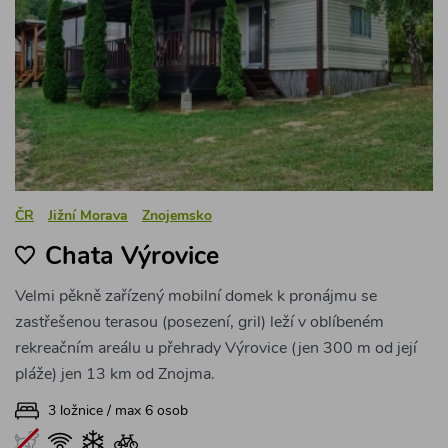
ČR
Jižní Morava
Znojemsko
Chata Výrovice
Velmi pěkně zařízený mobilní domek k pronájmu se
zastřešenou terasou (posezení, gril) leží v oblíbeném
rekreačním areálu u přehrady Výrovice (jen 300 m od její
pláže) jen 13 km od Znojma.
3 ložnice / max 6 osob