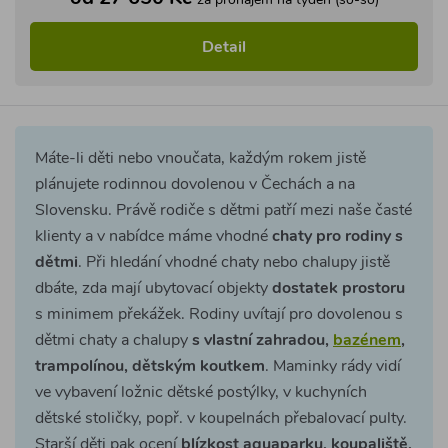
za pronájem na týden (so-so)
Detail
Máte-li děti nebo vnoučata, každým rokem jistě
plánujete rodinnou dovolenou v Čechách a na
Slovensku. Právě rodiče s dětmi patří mezi naše časté
klienty a v nabídce máme vhodné
chaty pro rodiny s
dětmi
. Při hledání vhodné chaty nebo chalupy jistě
dbáte, zda mají ubytovací objekty
dostatek prostoru
s minimem překážek. Rodiny uvítají pro dovolenou s
dětmi chaty a chalupy
s vlastní zahradou,
bazénem
,
trampolínou, dětským koutkem
. Maminky rády vidí
ve vybavení ložnic dětské postýlky, v kuchyních
dětské stoličky, popř. v koupelnách přebalovací pulty.
Starší děti pak ocení
blízkost aquaparku, koupaliště,