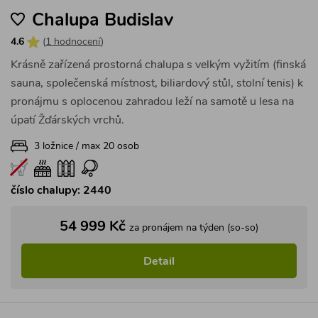
Chalupa Budislav
4.6
(
1 hodnocení
)
Krásně zařízená prostorná chalupa s velkým vyžitím (finská
sauna, společenská místnost, biliardový stůl, stolní tenis) k
pronájmu s oplocenou zahradou leží na samotě u lesa na
úpatí Žďárských vrchů.
3 ložnice / max 20 osob
číslo chalupy: 2440
54 999 Kč
za pronájem na týden (so-so)
Detail