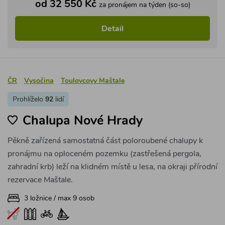
od 32 550 Kč
za pronájem na týden (so-so)
Detail
ČR
Vysočina
Toulovcovy Maštale
Prohlíželo
92
lidí
Chalupa Nové Hrady
Pěkně zařízená samostatná část poloroubené chalupy k
pronájmu na oploceném pozemku (zastřešená pergola,
zahradní krb) leží na klidném místě u lesa, na okraji přírodní
rezervace Maštale.
3 ložnice / max 9 osob