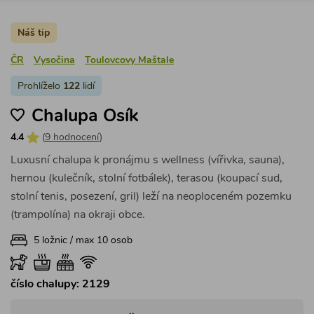
Náš tip
ČR
Vysočina
Toulovcovy Maštale
Prohlíželo
122
lidí
Chalupa Osík
4.4
(
9 hodnocení
)
Luxusní chalupa k pronájmu s wellness (vířivka, sauna),
hernou (kulečník, stolní fotbálek), terasou (koupací sud,
stolní tenis, posezení, gril) leží na neoploceném pozemku
(trampolína) na okraji obce.
5 ložnic / max 10 osob
číslo chalupy: 2129