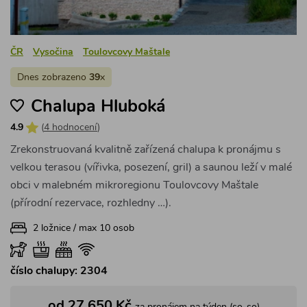
ČR
Vysočina
Toulovcovy Maštale
Dnes zobrazeno
39
x
Chalupa Hluboká
4.9
(
4 hodnocení
)
Zrekonstruovaná kvalitně zařízená chalupa k pronájmu s
velkou terasou (vířivka, posezení, gril) a saunou leží v malé
obci v malebném mikroregionu Toulovcovy Maštale
(přírodní rezervace, rozhledny …).
2 ložnice / max 10 osob
číslo chalupy: 2304
od 27 650 Kč