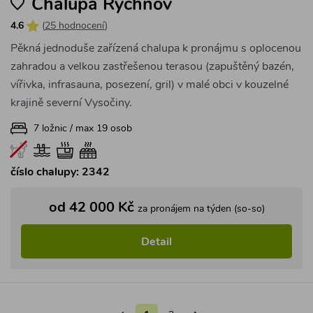
Chalupa Rychnov
4.6
(
25 hodnocení
)
Pěkná jednoduše zařízená chalupa k pronájmu s oplocenou
zahradou a velkou zastřešenou terasou (zapuštěný bazén,
vířivka, infrasauna, posezení, gril) v malé obci v kouzelné
krajině severní Vysočiny.
7 ložnic / max 19 osob
číslo chalupy: 2342
od 42 000 Kč
za pronájem na týden (so-so)
Detail