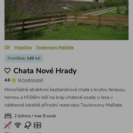
ČR
Vysočina
Toulovcovy Maštale
Prohlíželo
149
lidí
Chata Nové Hrady
4.6
(
4 hodnocení
)
Mimořádně atraktivní bezbariérová chata s krytou terasou,
hernou a hřištěm leží na kraji chatové osady u lesa v
nádherné lokalitě přírodní rezervace Toulovcovy Maštale.
2 ložnice / max 8 osob