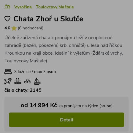
ČR
Vysočina
Toulovcovy Maštale
Chata Zhoř u Skutče
4.6
(
6 hodnocení
)
Účelně zařízená chata k pronájmu leží v neoplocené
zahradě (bazén, posezení, krb, ohniště) u lesa nad říčkou
Krounkou na kraji obce. Ideální k výletům (Žďárské vrchy,
Toulovcovy Maštale).
3 ložnice / max 7 osob
číslo chaty: 2145
od 14 994 Kč
za pronájem na týden (so-so)
Detail