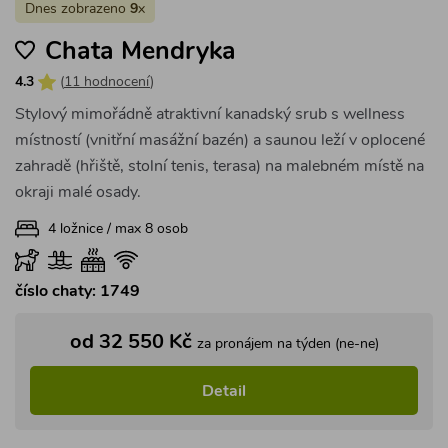
Dnes zobrazeno
9
x
Chata Mendryka
4.3
(
11 hodnocení
)
Stylový mimořádně atraktivní kanadský srub s wellness
místností (vnitřní masážní bazén) a saunou leží v oplocené
zahradě (hřiště, stolní tenis, terasa) na malebném místě na
okraji malé osady.
4 ložnice / max 8 osob
číslo chaty: 1749
od 32 550 Kč
za pronájem na týden (ne-ne)
Detail