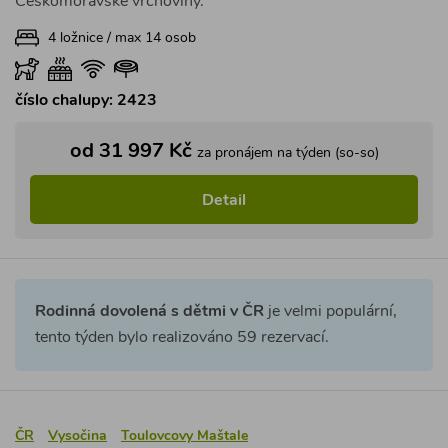
Českomoravské vrchoviny.
4 ložnice / max 14 osob
číslo chalupy: 2423
od 31 997 Kč
za pronájem na týden (so-so)
Detail
Rodinná dovolená s dětmi v ČR
je velmi populární,
tento týden bylo realizováno 59 rezervací.
ČR
Vysočina
Toulovcovy Maštale