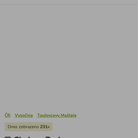
ČR
Vysočina
Toulovcovy Maštale
Dnes zobrazeno
231
x