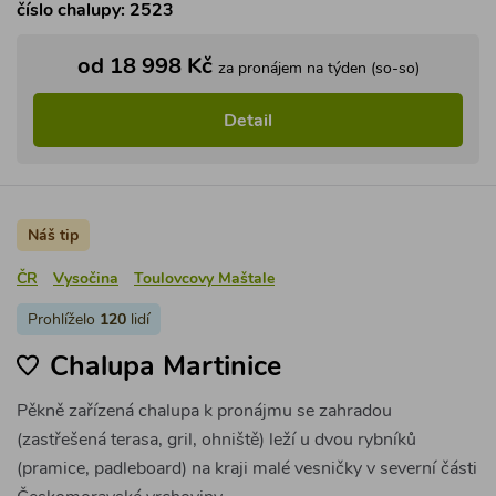
číslo chalupy: 2523
od 18 998 Kč
za pronájem na týden (so-so)
Detail
Náš tip
ČR
Vysočina
Toulovcovy Maštale
Prohlíželo
120
lidí
Chalupa Martinice
Pěkně zařízená chalupa k pronájmu se zahradou
(zastřešená terasa, gril, ohniště) leží u dvou rybníků
(pramice, padleboard) na kraji malé vesničky v severní části