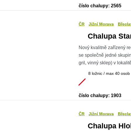
číslo chalupy: 2565
ČR
Jižní Morava
Břecla
Chalupa Sta
Nový kvalitně zařízený r
se společně jedné skupin
gril, vinný sklep) v lokal
8 ložnic / max 40 osob
číslo chalupy: 1903
ČR
Jižní Morava
Břecla
Chalupa Hl