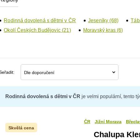
Rodinná dovolená s dětmi v ČR
Jeseníky (68)
Táb
Okolí Českých Budějovic (21)
Moravský kras (6)
Seřadit:
Rodinná dovolená s dětmi v ČR
je velmi populární, tento t
ČR
Jižní Morava
Břecla
Skvělá cena
Chalupa Kle