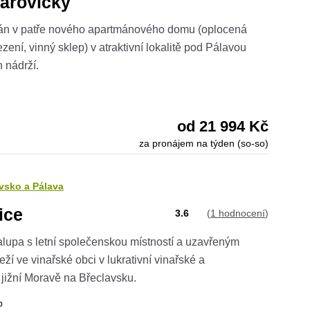
arovičky
mán v patře nového apartmánového domu (oplocená
ení, vinný sklep) v atraktivní lokalitě pod Pálavou
 nádrží.
od 21 994 Kč
za pronájem na týden (so-so)
vsko a Pálava
ice
3.6
(
1 hodnocení
)
lupa s letní společenskou místností a uzavřeným
eží ve vinařské obci v lukrativní vinařské a
a jižní Moravě na Břeclavsku.
b