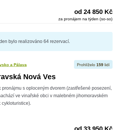
od 24 850 Kč
za pronájem na týden (so-so)
ýden bylo realizováno 64 rezervací.
vsko a Pálava
Prohlíželo
159
lidí
ravská Nová Ves
k pronájmu s oploceným dvorem (zastřešené posezení,
e nachází ve vinařské obci v malebném jihomoravském
 cykloturistice).
od 33 950 Kč