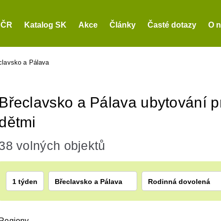
 ČR
Katalog SK
Akce
Články
Časté dotazy
O 
clavsko a Pálava
Břeclavsko a Pálava ubytování p
dětmi
38 volných objektů
1 týden
Břeclavsko a Pálava
Rodinná dovolená
Regiony