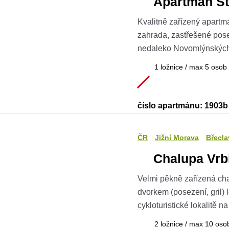
Apartmán St
Kvalitně zařízený apart
zahrada, zastřešené posez
nedaleko Novomlýnských
1 ložnice / max 5 osob
číslo apartmánu: 1903b
ČR
Jižní Morava
Břecla
Chalupa Vrb
Velmi pěkně zařízená cha
dvorkem (posezení, gril) l
cykloturistické lokalitě n
2 ložnice / max 10 oso