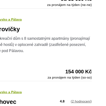
za pronájem na týden (ne-ne)
vsko a Pálava
rovičky
ekreační dům s 8 samostatnými apartmány (pronajímají
ě hostů) v oplocené zahradě (zastřešené posezení,
itě pod Pálavou.
154 000 Kč
za pronájem na týden (so-so)
vsko a Pálava
ohovec
4.8
(
2 hodnocení
)