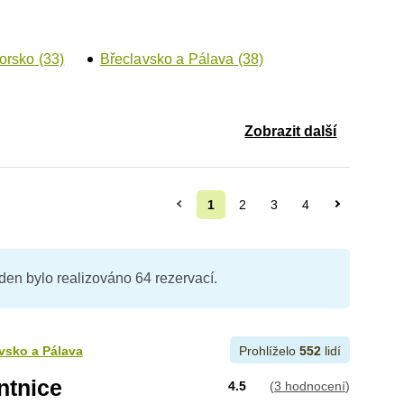
orsko (33)
Břeclavsko a Pálava (38)
Zobrazit další
1
2
3
4
ýden bylo realizováno 64 rezervací.
vsko a Pálava
Prohlíželo
552
lidí
ntnice
4.5
(
3 hodnocení
)