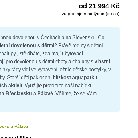
od 21 994 Kč
za pronájem na týden (so-so)
odinnou dovolenou v Čechách a na Slovensku. Co
letní dovolenou s dětmi
? Právě rodiny s dětmi
chalupy jistě dbáte, zda mají ubytovací
jí pro dovolenou s dětmi chaty a chalupy s
vlastní
inky rády vidí ve vybavení ložnic dětské postýlky, v
ty. Starší děti pak ocení
blízkost aquaparku,
ch aktivit
. Využijte proto tuto naši nabídku
a Břeclavsku a Pálavě
. Věříme, že se Vám
vsko a Pálava