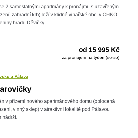
se 2 samostatnými apartmány k pronájmu s uzavřeným
ení, zahradní krb) leží v klidné vinařské obci v CHKO
ceniny hradu Děvičky.
od 15 995 Kč
za pronájem na týden (so-so)
vsko a Pálava
arovičky
mán v přízemí nového apartmánového domu (oplocená
ení, vinný sklep) v atraktivní lokalitě pod Pálavou
 nádrží.