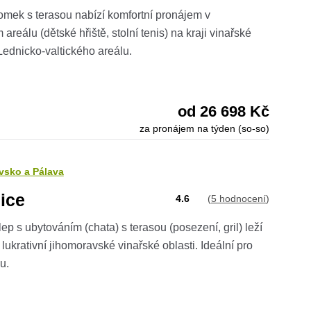
omek s terasou nabízí komfortní pronájem v
reálu (dětské hřiště, stolní tenis) na kraji vinařské
 Lednicko-valtického areálu.
od 26 698 Kč
za pronájem na týden (so-so)
vsko a Pálava
ice
4.6
(
5 hodnocení
)
ep s ubytováním (chata) s terasou (posezení, gril) leží
lukrativní jihomoravské vinařské oblasti. Ideální pro
u.