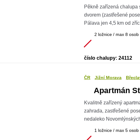
Pěkně zařízená chalupa 
dvorem (zastřešené posez
Pálava jen 4,5 km od zří
2 ložnice / max 8 osob
číslo chalupy: 24112
ČR
Jižní Morava
Břecla
Apartmán St
Kvalitně zařízený apart
zahrada, zastřešené posez
nedaleko Novomlýnských
1 ložnice / max 5 osob