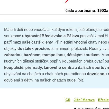
číslo apartmánu: 1903a
Máte-li děti nebo vnoučata, každým rokem jistě plánujete r
soukromé
ubytování Břeclavsko a Pálava
pro vaši zimní či
patří mezi naše časté klienty. Při hledání vhodné chaty nebo 
objekty
dostatek prostoru
s minimem překážek. Rodiny uvíta
zahradou
,
bazénem, trampolínou, dětským koutkem
. Mam
kuchyních dětské stoličky, popř. v koupelnách přebalovací pul
koupaliště, přehrady, lanového centra a dalších sportovní
ubytování na chatách a chalupách pro rodinnou
dovolenou n
dovolená s dětmi na našich chatách bude líbit.
ČR
Jižní Morava
Břecla