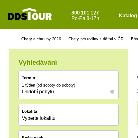
800 101 127
Katalog
Po-Pá 8-17h
Chaty a chalupy 2026
Chaty pro rodiny s dětmi v ČR
Bře
Vyhledávání
Termín
1 týden (od soboty do soboty)
Období pobytu
Lokalita
Vyberte lokalitu
Počet osob