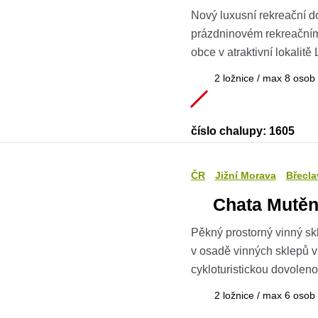
Nový luxusní rekreační d
prázdninovém rekreačním a
obce v atraktivní lokalitě
2 ložnice / max 8 osob
číslo chalupy: 1605
ČR
Jižní Morava
Břecla
Chata Mutěn
Pěkný prostorný vinný skl
v osadě vinných sklepů v 
cykloturistickou dovoleno
2 ložnice / max 6 osob