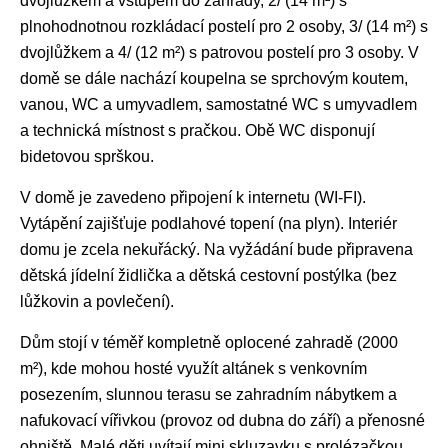
dvojlůžkem a vstupem do zahrady, 2/ (14 m²) s
plnohodnotnou rozkládací postelí pro 2 osoby, 3/ (14 m²) s
dvojlůžkem a 4/ (12 m²) s patrovou postelí pro 3 osoby. V
domě se dále nachází koupelna se sprchovým koutem,
vanou, WC a umyvadlem, samostatné WC s umyvadlem
a technická místnost s pračkou. Obě WC disponují
bidetovou sprškou.
V domě je zavedeno připojení k internetu (WI-FI).
Vytápění zajišťuje podlahové topení (na plyn). Interiér
domu je zcela nekuřácký. Na vyžádání bude připravena
dětská jídelní židlička a dětská cestovní postýlka (bez
lůžkovin a povlečení).
Dům stojí v téměř kompletně oplocené zahradě (2000
m²), kde mohou hosté využít altánek s venkovním
posezením, slunnou terasu se zahradním nábytkem a
nafukovací vířivkou (provoz od dubna do září) a přenosné
ohniště. Malé děti uvítají mini skluzavku s prolézačkou.