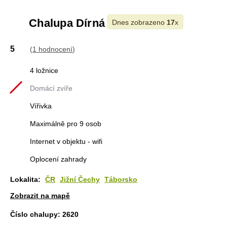
Chalupa Dírná
Dnes zobrazeno
17
x
5
(
1 hodnocení
)
4 ložnice
Domácí zvíře
Vířivka
Maximálně pro 9 osob
Internet v objektu - wifi
Oplocení zahrady
Lokalita:
ČR
Jižní Čechy
Táborsko
Zobrazit na mapě
Číslo chalupy:
2620