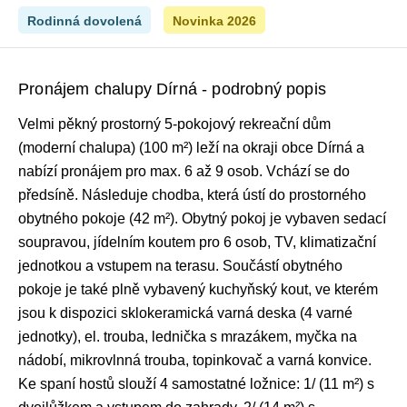
Rodinná dovolená
Novinka 2026
Pronájem chalupy Dírná - podrobný popis
Velmi pěkný prostorný 5-pokojový rekreační dům
(moderní chalupa) (100 m²) leží na okraji obce Dírná a
nabízí pronájem pro max. 6 až 9 osob. Vchází se do
předsíně. Následuje chodba, která ústí do prostorného
obytného pokoje (42 m²). Obytný pokoj je vybaven sedací
soupravou, jídelním koutem pro 6 osob, TV, klimatizační
jednotkou a vstupem na terasu. Součástí obytného
pokoje je také plně vybavený kuchyňský kout, ve kterém
jsou k dispozici sklokeramická varná deska (4 varné
jednotky), el. trouba, lednička s mrazákem, myčka na
nádobí, mikrovlnná trouba, topinkovač a varná konvice.
Ke spaní hostů slouží 4 samostatné ložnice: 1/ (11 m²) s