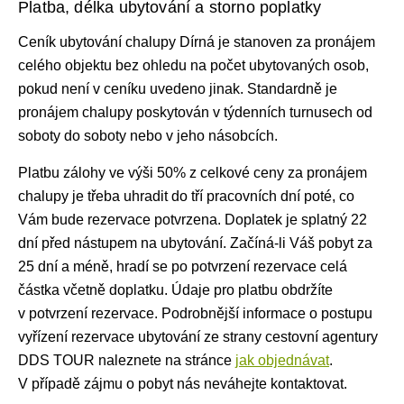
Platba, délka ubytování a storno poplatky
Ceník ubytování
chalupy Dírná je stanoven za pronájem
celého objektu bez ohledu na počet ubytovaných osob,
pokud není v ceníku uvedeno jinak. Standardně je
pronájem chalupy
poskytován v týdenních turnusech od
soboty do soboty nebo v jeho násobcích.
Platbu zálohy ve výši 50% z celkové ceny za pronájem
chalupy je třeba uhradit do tří pracovních dní poté, co
Vám bude rezervace potvrzena. Doplatek je splatný 22
dní před nástupem na ubytování. Začíná-li Váš pobyt za
25 dní a méně, hradí se po potvrzení rezervace celá
částka včetně doplatku. Údaje pro platbu obdržíte
v potvrzení rezervace. Podrobnější informace o postupu
vyřízení rezervace ubytování ze strany cestovní agentury
DDS TOUR naleznete na stránce
jak objednávat
.
V případě zájmu o pobyt nás neváhejte kontaktovat.