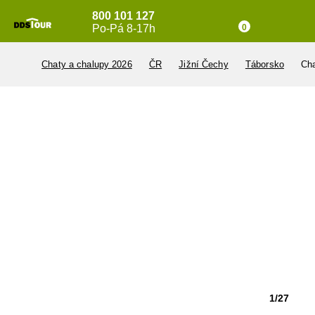
800 101 127
Po-Pá 8-17h
0
Chaty a chalupy 2026
ČR
Jižní Čechy
Táborsko
Cha
1/27