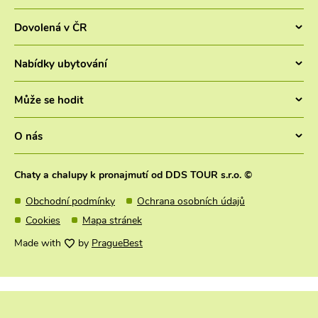
Chaty v ČR
Dovolená v ČR
Pronájem chaty jižní Čechy
Letní dovolená v Česku 2026 - Chaty a chalupy 2026
Chaty Šumava
Nabídky ubytování
Dovolená se psem
Chaty a chalupy Lipno
Ubytování v ČR
Levná dovolená v Česku
Může se hodit
Chaty Český ráj
Luxusní chaty
Chaty a chalupy s bazénem
Chaty Krkonoše
Co je nového?
Víkendové pobyty
O nás
Dovolená s dětmi v Česku
Pronájem chaty Vysočina
Turistické cíle
Chaty na samotě
Jarní prázdniny 2027 na horách
DDS TOUR s.r.o.
Chaty Břeclavsko a Pálava
Nové chaty v nabídce
Chaty a chalupy k pronajmutí od DDS TOUR s.r.o. ©
Wellness chaty
Kontakty
Pronájem chaty jižní Morava
Časté dotazy FAQ
Roubenky k pronájmu
Obchodní podmínky
Ochrana osobních údajů
Jak pronajmu chatu
Chaty Moravský kras
Zaměstnanecké benefity
Levné ubytování Šumava
Cookies
Mapa stránek
Schwarzenberský seník
Chaty Jeseníky
Dárkové poukazy
Zimní víkendy na horách
Made with
by
PragueBest
Penzion Vratislavský dům
Chaty Beskydy
Chaty a chalupy na mapě
Velikonoce 2027
Chaty na Slovensku
Chaty se slevou
Kam v květnu na víkend
Chaty k pronájmu Nízké Tatry