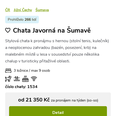
ČR
Jižní Čechy
Šumava
Prohlíželo
266
lidí
Chata Javorná na Šumavě
Stylová chata k pronájmu s hernou (stolní tenis, kulečník)
a neoplocenou zahradou (bazén, posezení, krb) na
malebném místě u lesa v sousedství pouze několika
chalup v turisticky přitažlivé oblasti.
3 ložnice / max 9 osob
číslo chaty: 1534
od 21 350 Kč
za pronájem na týden (so-so)
Detail