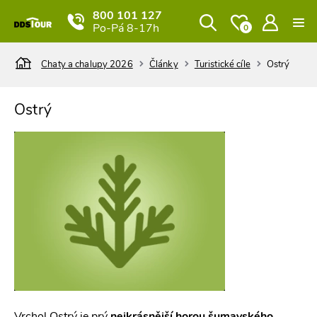
800 101 127
Po-Pá 8-17h
0
Chaty a chalupy 2026
Články
Turistické cíle
Ostrý
Ostrý