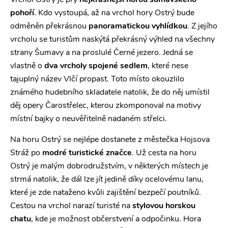
Vrchol Ostrý je prý
nejkrásnější horou šumavského
pohoří
. Kdo vystoupá, až na vrchol hory Ostrý bude
odměněn překrásnou
panoramatickou vyhlídkou
. Z jejího
vrcholu se turistům naskýtá překrásný výhled na všechny
strany Šumavy a na proslulé Černé jezero. Jedná se
vlastně o
dva vrcholy spojené sedlem
, které nese
tajuplný název Vlčí propast. Toto místo okouzlilo
známého hudebního skladatele natolik, že do něj umístil
děj opery Čarostřelec, kterou zkomponoval na motivy
místní bajky o neuvěřitelně nadaném střelci.
Na horu Ostrý se nejlépe dostanete z městečka Hojsova
Stráž po
modré turistické značce
. Už cesta na horu
Ostrý je malým dobrodružstvím, v některých místech je
strmá natolik, že dál lze jít jedině díky ocelovému lanu,
které je zde nataženo kvůli zajištění bezpečí poutníků.
Cestou na vrchol narazí turisté na
stylovou horskou
chatu
, kde je možnost občerstvení a odpočinku. Hora