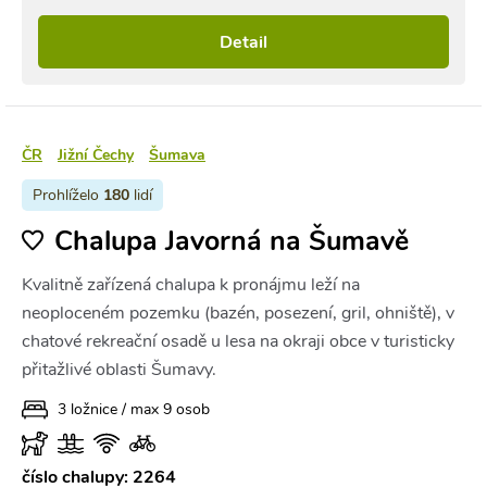
Detail
ČR
Jižní Čechy
Šumava
Prohlíželo
180
lidí
Chalupa Javorná na Šumavě
Kvalitně zařízená chalupa k pronájmu leží na
neoploceném pozemku (bazén, posezení, gril, ohniště), v
chatové rekreační osadě u lesa na okraji obce v turisticky
přitažlivé oblasti Šumavy.
3 ložnice / max 9 osob
číslo chalupy: 2264