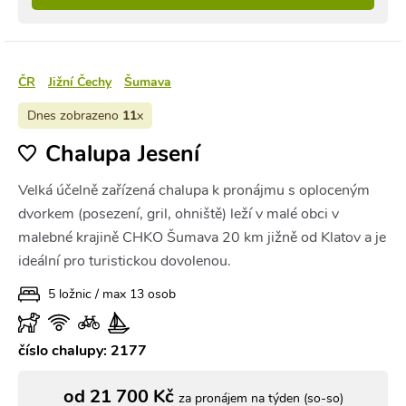
ČR
Jižní Čechy
Šumava
Dnes zobrazeno
11
x
Chalupa Jesení
Velká účelně zařízená chalupa k pronájmu s oploceným
dvorkem (posezení, gril, ohniště) leží v malé obci v
malebné krajině CHKO Šumava 20 km jižně od Klatov a je
ideální pro turistickou dovolenou.
5 ložnic / max 13 osob
číslo chalupy: 2177
od 21 700 Kč
za pronájem na týden (so-so)