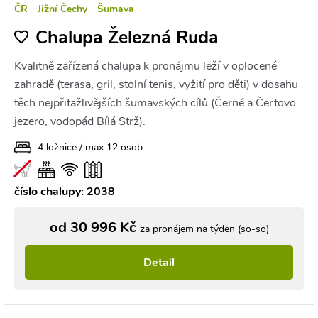
ČR
Jižní Čechy
Šumava
Chalupa Železná Ruda
Kvalitně zařízená chalupa k pronájmu leží v oplocené
zahradě (terasa, gril, stolní tenis, vyžití pro děti) v dosahu
těch nejpřitažlivějších šumavských cílů (Černé a Čertovo
jezero, vodopád Bílá Strž).
4 ložnice / max 12 osob
číslo chalupy: 2038
od 30 996 Kč
za pronájem na týden (so-so)
Detail