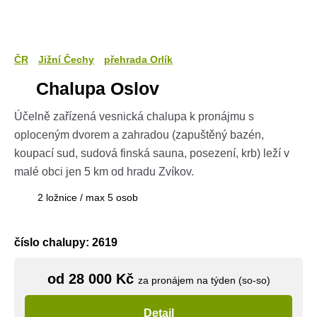
ČR
Jižní Čechy
přehrada Orlík
Chalupa Oslov
Účelně zařízená vesnická chalupa k pronájmu s
oploceným dvorem a zahradou (zapuštěný bazén,
koupací sud, sudová finská sauna, posezení, krb) leží v
malé obci jen 5 km od hradu Zvíkov.
2 ložnice / max 5 osob
číslo chalupy: 2619
od 28 000 Kč
za pronájem na týden (so-so)
Detail