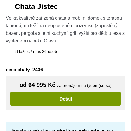
Chata Jistec
Velká kvalitně zařízená chata a mobilní domek s terasou
k pronájmu leží na neoploceném pozemku (zapuštěný
bazén, pergola s letní kuchyní, gril, vyžití pro děti) u lesa s
výhledem na řeku Otavu.
8 ložnic / max 26 osob
číslo chaty: 2436
od 64 995 Kč
za pronájem na týden (so-so)
Detail
Vrážský zámek stojí uprostřed krásné jihočeské přírody