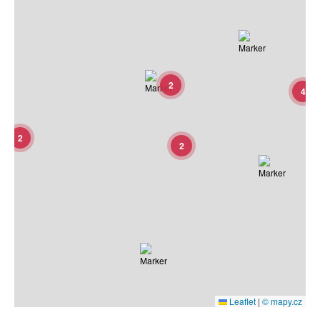
2
4
2
2
Leaflet
|
© mapy.cz