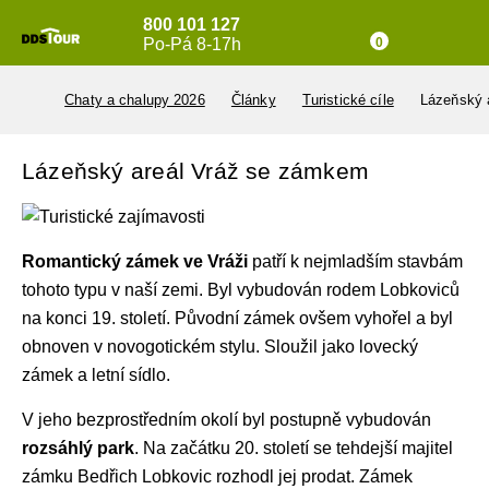
800 101 127
Po-Pá 8-17h
0
Chaty a chalupy 2026
Články
Turistické cíle
Lázeňský 
Lázeňský areál Vráž se zámkem
Romantický zámek
ve Vráži
patří k nejmladším stavbám
tohoto typu v naší zemi. Byl vybudován rodem Lobkoviců
na konci 19. století. Původní zámek ovšem vyhořel a byl
obnoven v novogotickém stylu. Sloužil jako lovecký
zámek a letní sídlo.
V jeho bezprostředním okolí byl postupně vybudován
rozsáhlý park
. Na začátku 20. století se tehdejší majitel
zámku Bedřich Lobkovic rozhodl jej prodat. Zámek