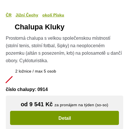
ČR
Jižní Čechy
okolí Písku
Chalupa Kluky
Prostorná chalupa s velkou společenskou místností
(stolní tenis, stolní fotbal, šipky) na neoploceném
pozemku (altán s posezením, krb) na polosamotě u dančí
obory. Cykloturistika.
2 ložnice / max 5 osob
číslo chalupy: 0914
od 9 541 Kč
za pronájem na týden (so-so)
Detail