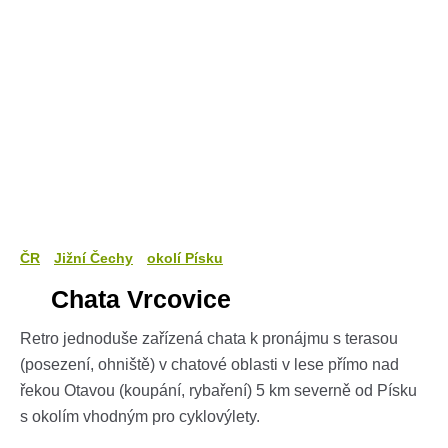
ČR
Jižní Čechy
okolí Písku
Chata Vrcovice
Retro jednoduše zařízená chata k pronájmu s terasou
(posezení, ohniště) v chatové oblasti v lese přímo nad
řekou Otavou (koupání, rybaření) 5 km severně od Písku
s okolím vhodným pro cyklovýlety.