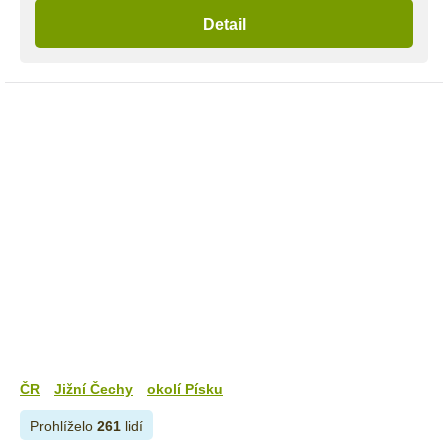
Detail
ČR
Jižní Čechy
okolí Písku
Prohlíželo
261
lidí