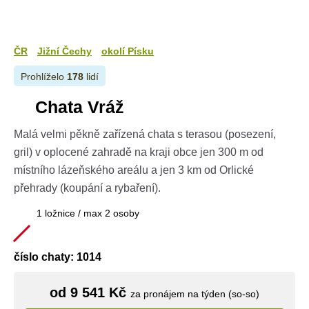
ČR
Jižní Čechy
okolí Písku
Prohlíželo
178
lidí
Chata Vráž
Malá velmi pěkně zařízená chata s terasou (posezení,
gril) v oplocené zahradě na kraji obce jen 300 m od
místního lázeňského areálu a jen 3 km od Orlické
přehrady (koupání a rybaření).
1 ložnice / max 2 osoby
číslo chaty: 1014
od 9 541 Kč
za pronájem na týden (so-so)