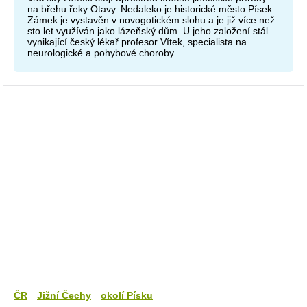
na břehu řeky Otavy. Nedaleko je historické město Písek.
Zámek je vystavěn v novogotickém slohu a je již více než
sto let využíván jako lázeňský dům. U jeho založení stál
vynikající český lékař profesor Vítek, specialista na
neurologické a pohybové choroby.
ČR
Jižní Čechy
okolí Písku