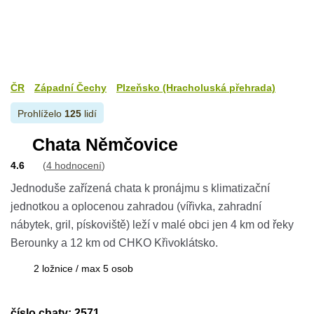
ČR
Západní Čechy
Plzeňsko (Hracholuská přehrada)
Prohlíželo
125
lidí
Chata Němčovice
4.6
(
4 hodnocení
)
Jednoduše zařízená chata k pronájmu s klimatizační
jednotkou a oplocenou zahradou (vířivka, zahradní
nábytek, gril, pískoviště) leží v malé obci jen 4 km od řeky
Berounky a 12 km od CHKO Křivoklátsko.
2 ložnice / max 5 osob
číslo chaty: 2571