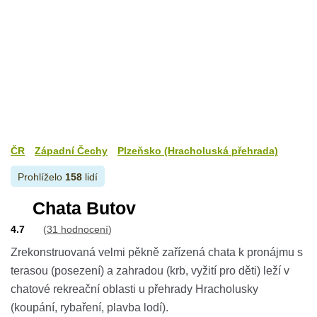
ČR
Západní Čechy
Plzeňsko (Hracholuská přehrada)
Prohlíželo
158
lidí
Chata Butov
4.7
(
31 hodnocení
)
Zrekonstruovaná velmi pěkně zařízená chata k pronájmu s
terasou (posezení) a zahradou (krb, vyžití pro děti) leží v
chatové rekreační oblasti u přehrady Hracholusky
(koupání, rybaření, plavba lodí).