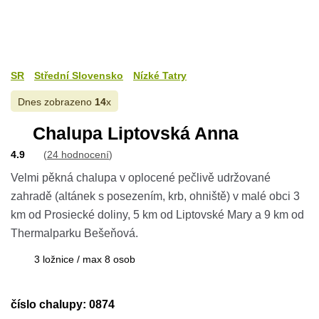
SR
Střední Slovensko
Nízké Tatry
Dnes zobrazeno
14
x
Chalupa Liptovská Anna
4.9
(
24 hodnocení
)
Velmi pěkná chalupa v oplocené pečlivě udržované
zahradě (altánek s posezením, krb, ohniště) v malé obci 3
km od Prosiecké doliny, 5 km od Liptovské Mary a 9 km od
Thermalparku Bešeňová.
3 ložnice / max 8 osob
číslo chalupy: 0874