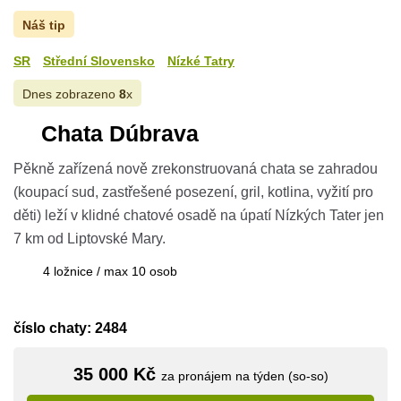
Náš tip
SR
Střední Slovensko
Nízké Tatry
Dnes zobrazeno
8
x
Chata Dúbrava
Pěkně zařízená nově zrekonstruovaná chata se zahradou
(koupací sud, zastřešené posezení, gril, kotlina, vyžití pro
děti) leží v klidné chatové osadě na úpatí Nízkých Tater jen
7 km od Liptovské Mary.
4 ložnice / max 10 osob
číslo chaty: 2484
35 000 Kč
za pronájem na týden (so-so)