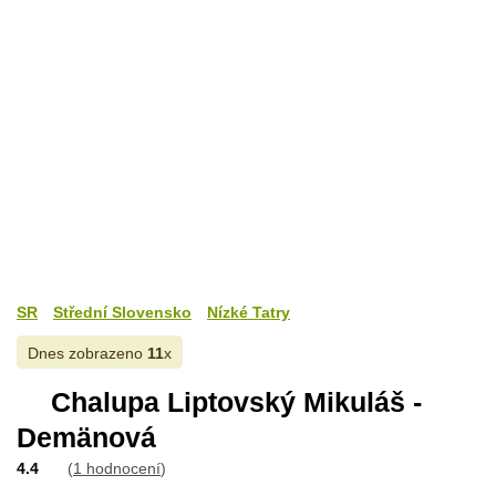
SR
Střední Slovensko
Nízké Tatry
Dnes zobrazeno
11
x
Chalupa Liptovský Mikuláš -
Demänová
4.4
(
1 hodnocení
)