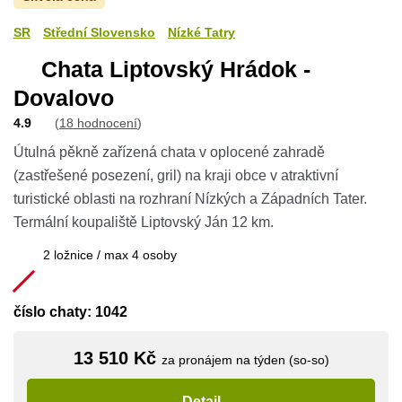
SR
Střední Slovensko
Nízké Tatry
Chata Liptovský Hrádok -
Dovalovo
4.9
(
18 hodnocení
)
Útulná pěkně zařízená chata v oplocené zahradě
(zastřešené posezení, gril) na kraji obce v atraktivní
turistické oblasti na rozhraní Nízkých a Západních Tater.
Termální koupaliště Liptovský Ján 12 km.
2 ložnice / max 4 osoby
číslo chaty: 1042
13 510 Kč
za pronájem na týden (so-so)
Detail