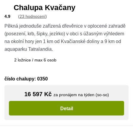
Chalupa Kvačany
4.9
(
23 hodnocení
)
Pěkná jednoduše zařízená dřevěnice v oplocené zahradě
(posezení, krb, šipky, jezírko) v obci s úžasným výhledem
na okolní hory jen 1 km od Kvačianské doliny a 9 km od
aquaparku Tatralandia.
2 ložnice / max 6 osob
číslo chalupy: 0350
16 597 Kč
za pronájem na týden (so-so)
Detail