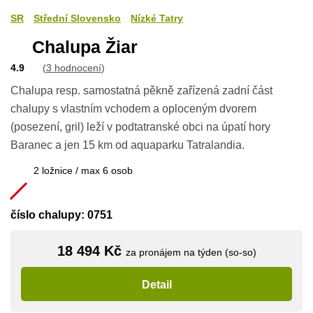
SR
Střední Slovensko
Nízké Tatry
Chalupa Žiar
4.9
(
3 hodnocení
)
Chalupa resp. samostatná pěkně zařízená zadní část
chalupy s vlastním vchodem a oploceným dvorem
(posezení, gril) leží v podtatranské obci na úpatí hory
Baranec a jen 15 km od aquaparku Tatralandia.
2 ložnice / max 6 osob
číslo chalupy: 0751
18 494 Kč
za pronájem na týden (so-so)
Detail