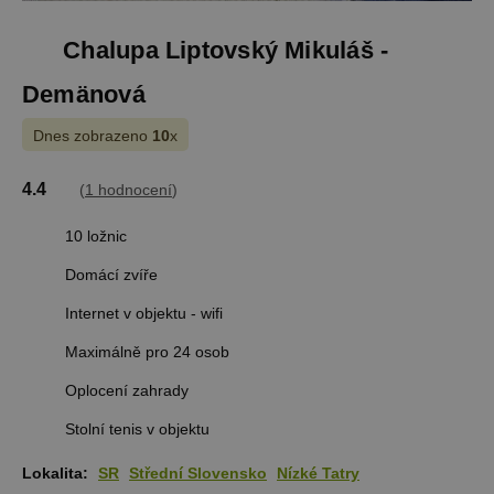
Chalupa Liptovský Mikuláš -
Demänová
Dnes zobrazeno
10
x
4.4
(
1 hodnocení
)
10 ložnic
Domácí zvíře
Internet v objektu - wifi
Maximálně pro 24 osob
Oplocení zahrady
Stolní tenis v objektu
Lokalita:
SR
Střední Slovensko
Nízké Tatry