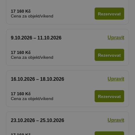
_dc_gtm_UA-
.chaty-
55 sekund
Tento soub
17 160 Kč
1578163-15
chalupy-
cookie je
Rezervovat
dds.cz
přidružen k
Cena za objekt/víkend
webům
používající
Správce zna
Google k
načtení dalš
Upravit
9.10.2026 – 11.10.2026
skriptů a k
na stránku.
Pokud je
17 160 Kč
použit, lze j
Rezervovat
Cena za objekt/víkend
považovat z
nezbytně
nutný, prot
bez něj jiné
skripty nem
fungovat
Upravit
16.10.2026 – 18.10.2026
správně. Ko
názvu je
jedinečné čí
17 160 Kč
které je tak
Rezervovat
Cena za objekt/víkend
identifikát
přidružené
účtu Googl
Analytics.
Upravit
23.10.2026 – 25.10.2026
na_id
1 rok
AddThis -
Oracle
Cookie
Corporation
související s
.addthis.com
tlačítkem
17 160 Kč