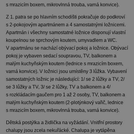
s mrazicím boxem, mikrovlnná trouba, varná konvice).
Z 1. patra se po hlavním schodišti pokračuje do podkroví
s 2-pokojovým apartmánem a 4 samostatnými ložnicemi.
Apartmán i všechny samostatné ložnice disponují vlastní
koupelnou se sprchovým koutem, umyvadlem a WC.
V apartmánu se nachází obývací pokoj a ložnice. Obývací
pokoj je vybaven sedací soupravou, TV, balkonem a
malým kuchyňským koutem (lednice s mrazicím boxem,
varná konvice). V ložnici jsou umístěny 3 lůžka. Vybavení
samostatných ložnic je následující: 1/ se 2 lůžky a TV, 2/
se 3 lůžky a TV, 3/ se 2 lůžky, TV a balkonem a 4/
s rozkládacím gaučem pro 1 až 2 osoby, TV, balkonem a
malým kuchyňským koutem (2-plotýnkový vařič, lednice
s mrazicím boxem, mikrovlnná trouba, varná konvice).
Dětská postýlka a židlička na vyžádání. Vnitřní prostory
chalupy jsou zcela nekuřácké. Chalupa je vytápěna