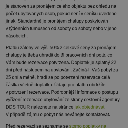
je stanoven za pronájem celého objektu bez ohledu na
počet ubytovaných osob, pokud není v ceníku uvedeno
jinak. Standardně je pronájem chalupy
poskytován
v týdenních turnusech od soboty do soboty nebo v jeho
násobcích.
Platbu zálohy ve výši 50% z celkové ceny za pronájem
chalupy je třeba uhradit do tří pracovních dní poté, co
Vám bude rezervace potvrzena. Doplatek je splatný 22
dní před nástupem na ubytování. Začíná-li Váš pobyt za
25 dní a méně, hradí se po potvrzení rezervace celá
částka včetně doplatku. Údaje pro platbu obdržíte
v potvrzení rezervace. Podrobnější informace o postupu
vyřízení rezervace ubytování ze strany cestovní agentury
DDS TOUR naleznete na stránce
jak objednávat
.
V případě zájmu o pobyt nás neváhejte kontaktovat.
Před rezervací se seznamte se
storno poplatky na