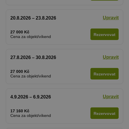
Nezbytně nutné soubory
Výkonové soubory
Soubory cílení
Upravit
20.8.2026 – 23.8.2026
Funkční soubory
Nezařazené soubory
Nezbytně nutné soubory cookie umožňují
27 000 Kč
základní funkce webových stránek, jako je
Rezervovat
Cena za objekt/víkend
přihlášení uživatele a správa účtu. Webové
stránky nelze bez nezbytně nutných souborů
cookie správně používat.
Provider
/
Upravit
27.8.2026 – 30.8.2026
Název
Vyprší
Popis
Doména
PHPSESSID
Zavřením
Cookie
PHP.net
27 000 Kč
prohlížeče
generovaný
Rezervovat
www.chaty-
Cena za objekt/víkend
aplikacemi
chalupy-
založenými 
dds.cz
jazyce PHP.
Toto je
univerzální
Upravit
4.9.2026 – 6.9.2026
identifikáto
používaný 
udržování
proměnnýc
17 160 Kč
Rezervovat
relací uživat
Cena za objekt/víkend
Obvykle se
jedná o
náhodně