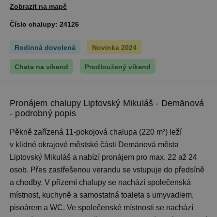
Zobrazit na mapě
Číslo chalupy:
24126
Rodinná dovolená
Novinka 2024
Chata na víkend
Prodloužený víkend
Pronájem chalupy Liptovský Mikuláš - Demänová
- podrobný popis
Pěkně zařízená 11-pokojová chalupa (220 m²) leží
v klidné okrajové městské části Demänová města
Liptovský Mikuláš a nabízí pronájem pro max. 22 až 24
osob. Přes zastřešenou verandu se vstupuje do předsíně
a chodby. V přízemí chalupy se nachází společenská
místnost, kuchyně a samostatná toaleta s umyvadlem,
pisoárem a WC. Ve společenské místnosti se nachází