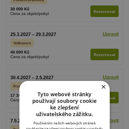
30 000 Kč
Rezervovat
Cena za objekt/pobyt
Upravit
25.3.2027 – 29.3.2027
Velikonoce
40 000 Kč
Rezervovat
Cena za objekt/pobyt
Upravit
30.4.2027 – 2.5.2027
×
První květnový svátek
Tyto webové stránky
17 160 Kč
Rezervovat
používají soubory cookie
Cena za objekt/pobyt
ke zlepšení
uživatelského zážitku.
Upravit
7.5.2027 – 9.5.2027
Používáním našich webových stránek
souhlasíte se všemi soubory cookie v souladu