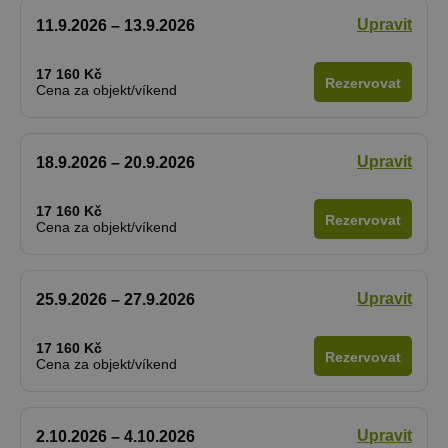
vygenerova
číslo, jeho
Upravit
11.9.2026 – 13.9.2026
použití můž
být specific
pro daný w
17 160 Kč
ale dobrým
Rezervovat
příkladem j
Cena za objekt/víkend
Google Privacy Policy
udržování
přihlášenéh
stavu uživat
mezi
stránkami.
Upravit
18.9.2026 – 20.9.2026
CookieScriptConsent
1 měsíc
Tento soub
CookieScript
cookie použ
www.chaty-
17 160 Kč
služba Cook
chalupy-
Rezervovat
Cena za objekt/víkend
Script.com 
dds.cz
zapamatová
předvoleb
souhlasu se
soubory co
Upravit
25.9.2026 – 27.9.2026
návštěvníků.
nutné, aby
banner cook
Cookie-
17 160 Kč
Script.com
Rezervovat
Cena za objekt/víkend
fungoval
správně.
suid
1 rok
Uložení
Simplifi
jedinečného
Holdings Inc.
Upravit
2.10.2026 – 4.10.2026
relace.
.simpli.fi