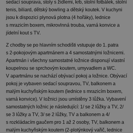
sedací souprava, stoly s židlemi, krb, stolní fotbálek, stolní
tenis, biliard, dětský bowling a dětský koutek. V kuchyni
jsou k dispozici plynová plotna (4 hořáky), lednice
s mrazicím boxem, mikrovlnná trouba, varná konvice a
jídelní kout s TV.
Z chodby se po hlavním schodišti vstupuje do 1. patra
s 2-pokojovým apartmánem a 4 samostatnými ložnicemi.
Apartmán i všechny samostatné ložnice disponují vlastní
koupelnou se sprchovým koutem, umyvadlem a WC.
V apartmánu se nachází obývací pokoj a ložnice. Obývací
pokoj je vybaven sedací soupravou, TV, balkonem a
malým kuchyňským koutem (lednice s mrazicím boxem,
varná konvice). V ložnici jsou umístěny 3 lůžka. Vybavení
samostatných ložnic je následující: 1/ se 2 lůžky a TV, 2/
se 3 lůžky a TV, 3/ se 2 lůžky, TV a balkonem a 4/
s rozkládacím gaučem pro 1 až 2 osoby, TV, balkonem a
malým kuchyňským koutem (2-plotýnkový vařič, lednice