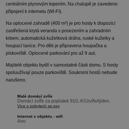
centrálním plynovým topením. Na chalupě je zavedeno
připojení k internetu (WI-FI).
Na oplocené zahradě (400 m²) je pro hosty k dispozici
zastřešená krytá veranda s posezením a zahradním
krbem, automatická kuželková dráha, ruské kuželky a
houpací lavice. Pro děti je připravena houpačka a
pískoviště. Oplocené parkování pro až 9 aut.
Majitelé objektu bydlí v samostatné části domu. S hosty
spoluužívají pouze parkoviště. Soukromí hostů nebude
narušeno.
Malé domácí zvíře
Domácí zvíře za poplatek 910,-Kč/zvíře/týden.
Více o pobytech se psy
.
Internet v objektu - wifi
Ano