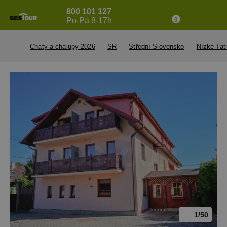
800 101 127
Po-Pá 8-17h
0
Chaty a chalupy 2026
SR
Střední Slovensko
Nízké Tat
1/50