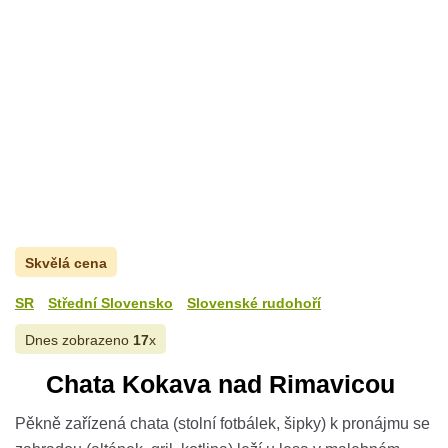
Skvělá cena
SR
Střední Slovensko
Slovenské rudohoří
Dnes zobrazeno
17
x
Chata Kokava nad Rimavicou
Pěkně zařízená chata (stolní fotbálek, šipky) k pronájmu se