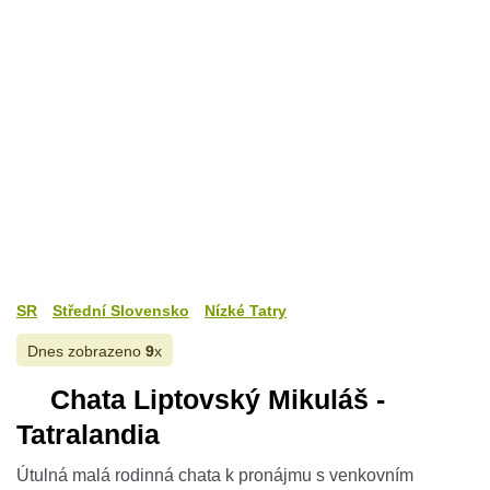
SR
Střední Slovensko
Nízké Tatry
Dnes zobrazeno
9
x
Chata Liptovský Mikuláš -
Tatralandia
Útulná malá rodinná chata k pronájmu s venkovním