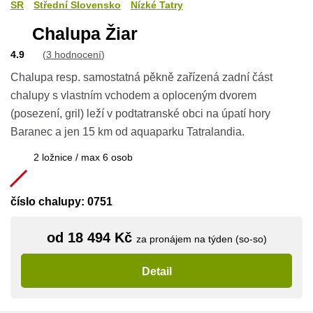
SR
Střední Slovensko
Nízké Tatry
Chalupa Žiar
4.9
(
3 hodnocení
)
Chalupa resp. samostatná pěkně zařízená zadní část
chalupy s vlastním vchodem a oploceným dvorem
(posezení, gril) leží v podtatranské obci na úpatí hory
Baranec a jen 15 km od aquaparku Tatralandia.
2 ložnice / max 6 osob
číslo chalupy: 0751
od 18 494 Kč
za pronájem na týden (so-so)
Detail