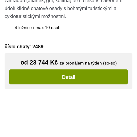
zahradou (altánek, gril, kotlina) leží u lesa v malebném
údolí klidné chatové osady s bohatými turistickými a
cykloturistickými možnostmi.
4 ložnice / max 10 osob
číslo chaty: 2489
od 23 744 Kč
za pronájem na týden (so-so)
Detail