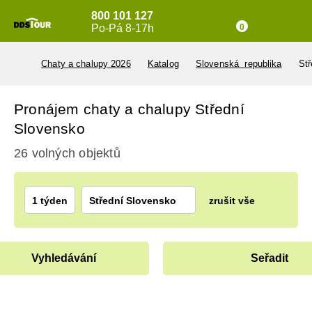
800 101 127
Po-Pá 8-17h
0
Chaty a chalupy 2026
Katalog
Slovenská republika
Stř
Pronájem chaty a chalupy Střední
Slovensko
26 volných objektů
1 týden
Střední Slovensko
zrušit vše
Vyhledávání
Seřadit