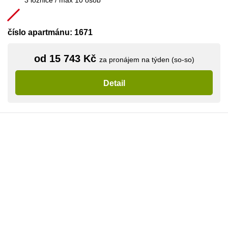
3 ložnice / max 10 osob
číslo apartmánu: 1671
od 15 743 Kč
za pronájem na týden (so-so)
Detail