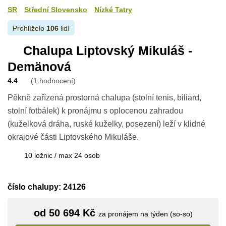
SR
Střední Slovensko
Nízké Tatry
Prohlíželo
106
lidí
Chalupa Liptovský Mikuláš -
Demänová
4.4
(
1 hodnocení
)
Pěkně zařízená prostorná chalupa (stolní tenis, biliard,
stolní fotbálek) k pronájmu s oplocenou zahradou
(kuželková dráha, ruské kuželky, posezení) leží v klidné
okrajové části Liptovského Mikuláše.
10 ložnic / max 24 osob
číslo chalupy: 24126
od 50 694 Kč
za pronájem na týden (so-so)