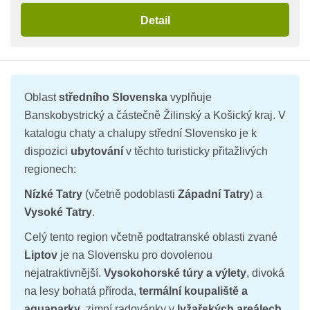
Detail
Oblast
středního Slovenska
vyplňuje
Banskobystrický a částečně Žilinský a Košický kraj. V
katalogu chaty a chalupy střední Slovensko je k
dispozici
ubytování
v těchto turisticky přitažlivých
regionech:
Nízké Tatry
(včetně podoblasti
Západní Tatry
) a
Vysoké Tatry
.
Celý tento region včetně podtatranské oblasti zvané
Liptov
je na Slovensku pro dovolenou
nejatraktivnější.
Vysokohorské túry a výlety
, divoká
na lesy bohatá příroda,
termální koupaliště a
aquaparky
, zimní radovánky v
lyžařských areálech