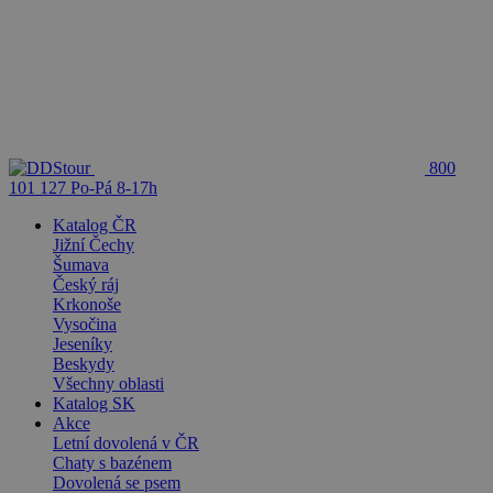
800
101 127
Po-Pá 8-17h
Katalog ČR
Jižní Čechy
Šumava
Český ráj
Krkonoše
Vysočina
Jeseníky
Beskydy
Všechny oblasti
Katalog SK
Akce
Letní dovolená v ČR
Chaty s bazénem
Dovolená se psem