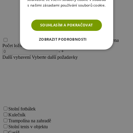
s našimi zásadami používání souborů cookie.
Více informací
SOUHLASÍM A POKRAČOVAT
ZOBRAZIT PODROBNOSTI
Akční cena
Počet ložnic
1 ložnice
-
+
NEZBYTNĚ NUTNÉ SOUBORY
Další vybavení
Vyberte další požadavky
VÝKONOVÉ SOUBORY
SOUBORY CÍLENÍ
FUNKČNÍ SOUBORY
NEZAŘAZENÉ SOUBORY
Stolní fotbálek
Kulečník
Trampolína na zahradě
Stolní tenis v objektu
Garáž