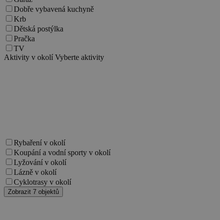
Nezbytně nutné soubory
Dobře vybavená kuchyně
Krb
Výkonové soubory
Soubory cílení
Dětská postýlka
Funkční soubory
Nezařazené soubory
Pračka
TV
Nezbytně nutné soubory cookie umožňují
Aktivity v okolí
Vyberte aktivity
základní funkce webových stránek, jako je
přihlášení uživatele a správa účtu. Webové
stránky nelze bez nezbytně nutných souborů
cookie správně používat.
Provider
/
Název
Vyprší
Popis
Doména
PHPSESSID
Zavřením
Cookie
PHP.net
prohlížeče
generovaný
www.chaty-
aplikacemi
chalupy-
založenými 
dds.cz
Rybaření v okolí
jazyce PHP.
Koupání a vodní sporty v okolí
Toto je
univerzální
Lyžování v okolí
identifikáto
Lázně v okolí
používaný 
udržování
Cyklotrasy v okolí
proměnnýc
Zobrazit 7 objektů
relací uživat
Obvykle se
jedná o
náhodně