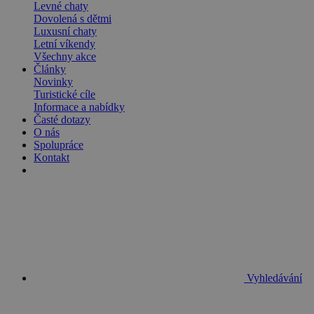
Levné chaty
Dovolená s dětmi
Luxusní chaty
Letní víkendy
Všechny akce
Články
Novinky
Turistické cíle
Informace a nabídky
Časté dotazy
O nás
Spolupráce
Kontakt
Vyhledávání