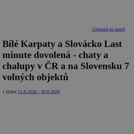
vygenerova
číslo, jeho
použití můž
být specific
pro daný w
ale dobrým
příkladem j
Google Privacy Policy
Zobrazit na mapě
udržování
přihlášenéh
stavu uživat
Bílé Karpaty a Slovácko Last
mezi
stránkami.
minute dovolená - chaty a
CookieScriptConsent
1 měsíc
Tento soub
CookieScript
cookie použ
www.chaty-
chalupy v ČR a na Slovensku
7
služba Cook
chalupy-
Script.com 
dds.cz
zapamatová
volných objektů
předvoleb
souhlasu se
soubory co
návštěvníků.
1 týden
15.8.2026 - 30.8.2026
nutné, aby
banner cook
Cookie-
Script.com
fungoval
správně.
suid
1 rok
Uložení
Simplifi
jedinečného
Holdings Inc.
relace.
.simpli.fi