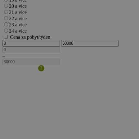
20 a více
21 a více
22 a více
23 a více
24 a více
Cena za pobyt/týden
–
?
Velikost
domácího
zvířete/psa
je
dána
výškou
v
kohoutku.
Pokud
s
sebou