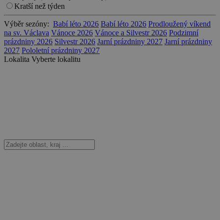
Kratší než týden
Výběr sezóny:
Babí léto 2026
Babí léto 2026
Prodloužený víkend
na sv. Václava
Vánoce 2026
Vánoce a Silvestr 2026
Podzimní
prázdniny 2026
Silvestr 2026
Jarní prázdniny 2027
Jarní prázdniny
2027
Pololetní prázdniny 2027
Lokalita
Vyberte lokalitu