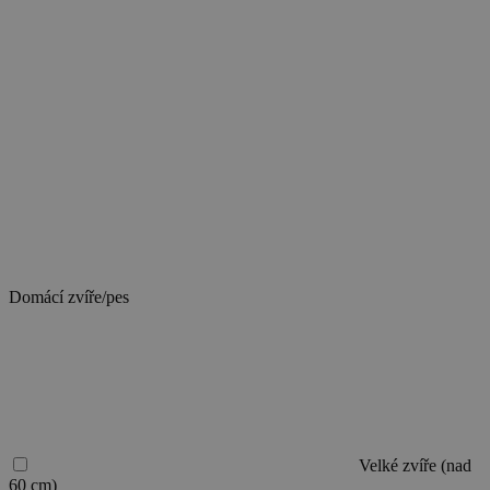
berete
domácí
zvíře/psa,
vyberte
odpovídající
velikost.
Při
více
domácích
zvířatech/psech
zvolte
velikost
toho
největšího.
Domácí zvíře/pes
Velké zvíře (nad
60 cm)