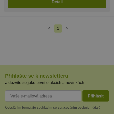
Detail
Script.com
fungoval
správně.
suid
1 rok
Uložení
Simplifi
jedinečného
Holdings Inc.
relace.
.simpli.fi
1
_dc_gtm_UA-
.chaty-
55 sekund
Tento soub
1578163-15
chalupy-
cookie je
dds.cz
přidružen k
webům
používající
Správce zna
Google k
načtení dalš
skriptů a k
na stránku.
Pokud je
použit, lze j
Přihlašte se k newsletteru
považovat z
nezbytně
a dozvíte se jako první o akcích a novinkách
nutný, prot
bez něj jiné
skripty nem
fungovat
Přihlásit
správně. Ko
názvu je
jedinečné čí
které je tak
Odesláním formuláře souhlasím se
zpracováním osobních údajů
identifikát