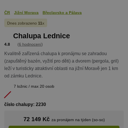
ČR
Jižní Morava
Břeclavsko a Pálava
Dnes zobrazeno
11
x
Chalupa Lednice
4.8
(
6 hodnocení
)
Kvalitně zařízená chalupa k pronájmu se zahradou
(zapuštěný bazén, vyžití pro děti) a dvorem (pergola, gril)
leží v turisticky atraktivní oblasti na jižní Moravě jen 1 km
od zámku Lednice.
7 ložnic / max 20 osob
číslo chalupy: 2230
72 149 Kč
za pronájem na týden (so-so)