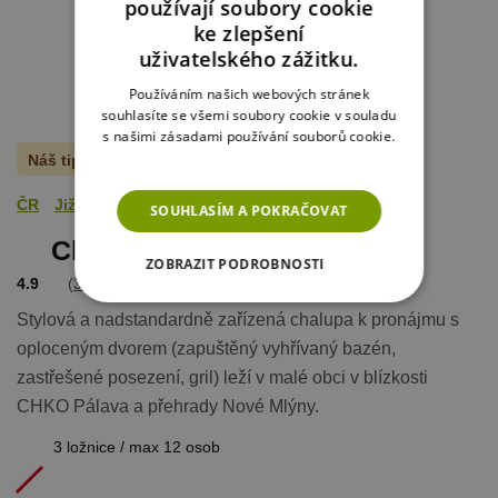
používají soubory cookie
ke zlepšení
uživatelského zážitku.
Používáním našich webových stránek
souhlasíte se všemi soubory cookie v souladu
s našimi zásadami používání souborů cookie.
Více informací
Náš tip
ČR
Jižní Morava
Břeclavsko a Pálava
SOUHLASÍM A POKRAČOVAT
Chalupa Přítluky
ZOBRAZIT PODROBNOSTI
4.9
(
3 hodnocení
)
NEZBYTNĚ NUTNÉ SOUBORY
Stylová a nadstandardně zařízená chalupa k pronájmu s
oploceným dvorem (zapuštěný vyhřívaný bazén,
VÝKONOVÉ SOUBORY
zastřešené posezení, gril) leží v malé obci v blízkosti
CHKO Pálava a přehrady Nové Mlýny.
SOUBORY CÍLENÍ
3 ložnice / max 12 osob
FUNKČNÍ SOUBORY