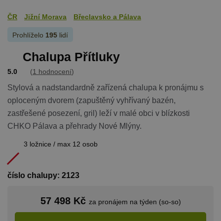
používaný 
udržování
ČR
Jižní Morava
Břeclavsko a Pálava
proměnnýc
relací uživat
Obvykle se
Prohlíželo
195
lidí
jedná o
náhodně
Chalupa Přítluky
vygenerova
číslo, jeho
použití můž
5.0
(
1 hodnocení
)
být specific
pro daný w
Stylová a nadstandardně zařízená chalupa k pronájmu s
ale dobrým
příkladem j
Google Privacy Policy
oploceným dvorem (zapuštěný vyhřívaný bazén,
udržování
přihlášenéh
zastřešené posezení, gril) leží v malé obci v blízkosti
stavu uživat
mezi
CHKO Pálava a přehrady Nové Mlýny.
stránkami.
3 ložnice / max 12 osob
CookieScriptConsent
1 měsíc
Tento soub
CookieScript
cookie použ
www.chaty-
služba Cook
chalupy-
Script.com 
dds.cz
zapamatová
číslo chalupy: 2123
předvoleb
souhlasu se
soubory co
57 498 Kč
návštěvníků.
za pronájem na týden (so-so)
nutné, aby
banner cook
Cookie-