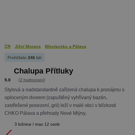
ČR
Jižní Morava
Břeclavsko a Pálava
Prohlíželo
346
lidí
Chalupa Přítluky
5.0
(
2 hodnocení
)
Stylová a nadstandardně zařízená chalupa k pronájmu s
oploceným dvorem (zapuštěný vyhřívaný bazén,
zastřešené posezení, gril) leží v malé obci v blízkosti
CHKO Pálava a přehrady Nové Mlýny.
3 ložnice / max 12 osob