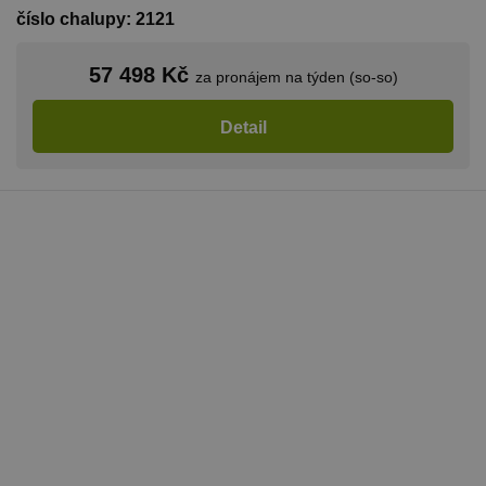
číslo chalupy: 2121
NEZAŘAZENÉ SOUBORY
57 498 Kč
za pronájem na týden (so-so)
Nezbytně nutné soubory
Detail
Výkonové soubory
Soubory cílení
Funkční soubory
Nezařazené soubory
Nezbytně nutné soubory cookie umožňují
základní funkce webových stránek, jako je
přihlášení uživatele a správa účtu. Webové
stránky nelze bez nezbytně nutných souborů
cookie správně používat.
Provider
/
Název
Vyprší
Popis
Doména
PHPSESSID
Zavřením
Cookie
PHP.net
prohlížeče
generovaný
www.chaty-
aplikacemi
chalupy-
založenými 
dds.cz
jazyce PHP.
Toto je
univerzální
identifikáto